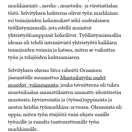
markkinointi-, media-, muotoilu- ja viestintäalan
töitä. Selvityksen kohteena olivat työn markkinan
eri toimijoiden kokemukset sekä uudenlainen
työllistymismalli, jota edellä mainitut
yhteistyökumppanit kokeilivat. Työllistymismallin
ideana oli tehdä intensiivistä yhteistyötä kaikkien
toimijoiden voimin ja katsoa, miten se vaikuttaa
työn ja tekijöiden kohtaamiseen.
Selvityksen ohessa Sitra rahoitti Ornamon
jäsenistölle suunnattua
Muotoilutyön uudet
muodot -valmennusta
, jonka tavoitteena oli tukea
muotoilualan ammattilaisten ammatti-identiteetin
muutosta, hyvinvointia ja (työssä)oppimista ja
nostaa heidän työmarkkina-arvoaan. Olennaista oli
oppia, miten työn etsijöitä voisi ohjata uusille
työurille ja ennalta tuntemattomille työn
markkinoille.