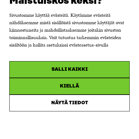
Maistuiskos keksi?
00181 Helsinki
Sivustomme käyttää evästeitä. Käytämme evästeitä
Puhelin +358 294 618 991
Sähköpostiosoite
nähdäksemme mistä sisällöistä sivustomme käyttäjät ovat
etunimi.sukunimi@sitra.fi tai sitra@sitra.fi
kiinnostuneita ja mahdollistaaksemme joitakin sivuston
Saapumisohjeet
toiminnallisuuksia. Voit tutustua tarkemmin evästeiden
sisältöön ja hallita asetuksiasi evästeasetus-sivulla
Y-tunnus 0202132-3
OLEMME NÄISSÄ SOMEISSA
SALLI KAIKKI
Facebook
Avautuu
uudessa
Linkedin
ikkunassa
KIELLÄ
Avautuu
uudessa
Youtube
ikkunassa
Avautuu
NÄYTÄ TIEDOT
uudessa
Instagram
ikkunassa
Avautuu
uudessa
ikkunassa