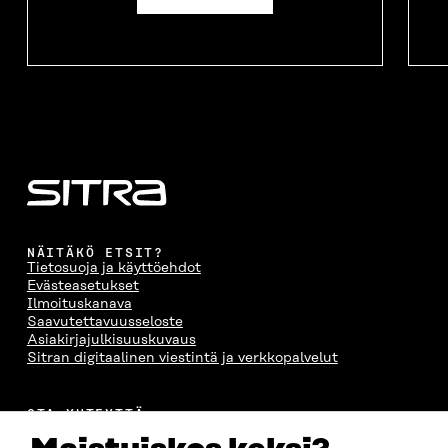
NÄITÄKÖ ETSIT?
Tietosuoja ja käyttöehdot
Evästeasetukset
Ilmoituskanava
Saavutettavuusseloste
Asiakirjajulkisuuskuvaus
Sitran digitaalinen viestintä ja verkkopalvelut
OTA YHTEYTTÄ
Suomen itsenäisyyden juhlarahasto Sitra
Itämerenkatu 11-13, PL 160,