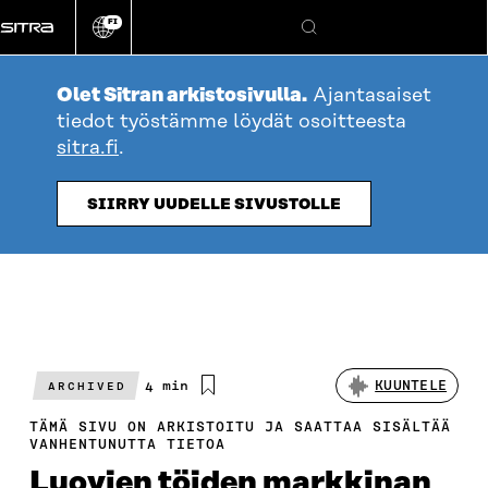
Siirry
FI
suoraan
Vaihda
Hae
sivuston
sisältöön
kieli
Olet Sitran arkistosivulla.
Ajantasaiset
tiedot työstämme löydät osoitteesta
sitra.fi
.
SIIRRY UUDELLE SIVUSTOLLE
Arvioitu
4 min
KUUNTELE
ARCHIVED
lukuaika
TÄMÄ SIVU ON ARKISTOITU JA SAATTAA SISÄLTÄÄ
VANHENTUNUTTA TIETOA
Luovien töiden markkinan