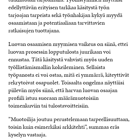
edellyttävän erityisen tarkkaa käsitystä työn
tarjoajan tarpeista sekä työnhakijan kykyä myydä
osaamistaan ja potentiaaliaan tarvittavien
ratkaisujen tuottajana.
Luovan osaamisen myymisen vaikeus on siinä, ettei
luovan prosessin lopputulosta juurikaan voi
ennustaa. Tätä käsitystä vahvisti myös uuden
työllistämismallin kokeileminen. Sellaista
työpanosta ei voi ostaa, mitä ei ymmärrä, kiteyttivät
rekrytoivat osapuolet. Toisaalta ongelma näyttäisi
piilevän myös siinä, että harvan luovan osaajan
profiili istuu suoraan määrämuotoisiin
toimenkuviin tai tulostavoitteisiin.
”Muotoilija joutuu perustelemaan tarpeellisuuttaan,
toisin kuin esimerkiksi arkkitehti”, summaa eräs
kyselyn vastaaja.