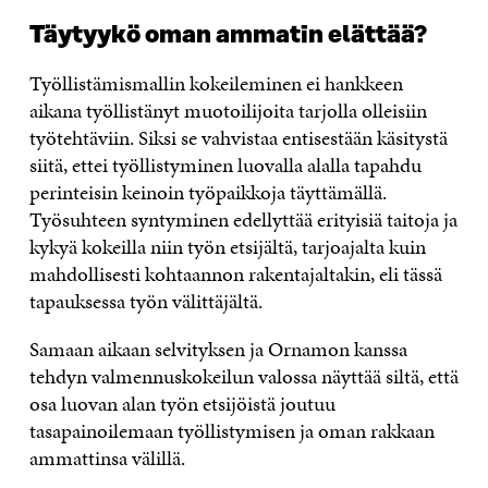
Täytyykö oman ammatin elättää?
Työllistämismallin kokeileminen ei hankkeen
aikana työllistänyt muotoilijoita tarjolla olleisiin
työtehtäviin. Siksi se vahvistaa entisestään käsitystä
siitä, ettei työllistyminen luovalla alalla tapahdu
perinteisin keinoin työpaikkoja täyttämällä.
Työsuhteen syntyminen edellyttää erityisiä taitoja ja
kykyä kokeilla niin työn etsijältä, tarjoajalta kuin
mahdollisesti kohtaannon rakentajaltakin, eli tässä
tapauksessa työn välittäjältä.
Samaan aikaan selvityksen ja Ornamon kanssa
tehdyn valmennuskokeilun valossa näyttää siltä, että
osa luovan alan työn etsijöistä joutuu
tasapainoilemaan työllistymisen ja oman rakkaan
ammattinsa välillä.