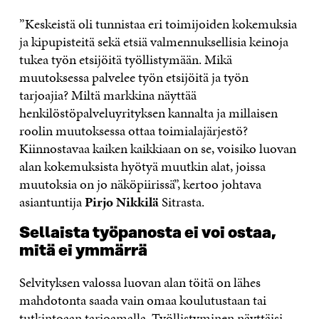
”Keskeistä oli tunnistaa eri toimijoiden kokemuksia
ja kipupisteitä sekä etsiä valmennuksellisia keinoja
tukea työn etsijöitä työllistymään. Mikä
muutoksessa palvelee työn etsijöitä ja työn
tarjoajia? Miltä markkina näyttää
henkilöstöpalveluyrityksen kannalta ja millaisen
roolin muutoksessa ottaa toimialajärjestö?
Kiinnostavaa kaiken kaikkiaan on se, voisiko luovan
alan kokemuksista hyötyä muutkin alat, joissa
muutoksia on jo näköpiirissä”, kertoo johtava
asiantuntija
Pirjo Nikkilä
Sitrasta.
Sellaista työpanosta ei voi ostaa,
mitä ei ymmärrä
Selvityksen valossa luovan alan töitä on lähes
mahdotonta saada vain omaa koulutustaan tai
tutkintoaan tarjoamalla. Työllistyminen näyttäisi