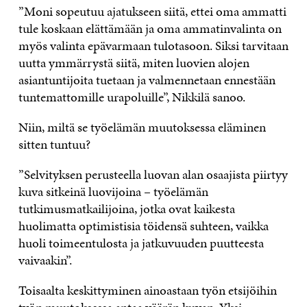
”Moni sopeutuu ajatukseen siitä, ettei oma ammatti
tule koskaan elättämään ja oma ammatinvalinta on
myös valinta epävarmaan tulotasoon. Siksi tarvitaan
uutta ymmärrystä siitä, miten luovien alojen
asiantuntijoita tuetaan ja valmennetaan ennestään
tuntemattomille urapoluille”, Nikkilä sanoo.
Niin, miltä se työelämän muutoksessa eläminen
sitten tuntuu?
”Selvityksen perusteella luovan alan osaajista piirtyy
kuva sitkeinä luovijoina – työelämän
tutkimusmatkailijoina, jotka ovat kaikesta
huolimatta optimistisia töidensä suhteen, vaikka
huoli toimeentulosta ja jatkuvuuden puutteesta
vaivaakin”.
Toisaalta keskittyminen ainoastaan työn etsijöihin