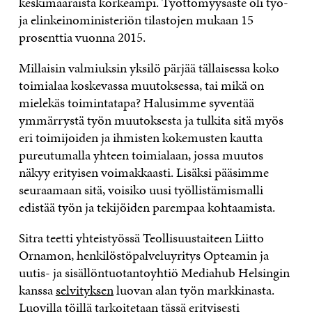
keskimääräistä korkeampi. Työttömyysaste oli työ-
ja elinkeinoministeriön tilastojen mukaan 15
prosenttia vuonna 2015.
Millaisin valmiuksin yksilö pärjää tällaisessa koko
toimialaa koskevassa muutoksessa, tai mikä on
mielekäs toimintatapa? Halusimme syventää
ymmärrystä työn muutoksesta ja tulkita sitä myös
eri toimijoiden ja ihmisten kokemusten kautta
pureutumalla yhteen toimialaan, jossa muutos
näkyy erityisen voimakkaasti. Lisäksi pääsimme
seuraamaan sitä, voisiko uusi työllistämismalli
edistää työn ja tekijöiden parempaa kohtaamista.
Sitra teetti yhteistyössä Teollisuustaiteen Liitto
Ornamon, henkilöstöpalveluyritys Opteamin ja
uutis- ja sisällöntuotantoyhtiö Mediahub Helsingin
kanssa
selvityksen
luovan alan työn markkinasta.
Luovilla töillä tarkoitetaan tässä erityisesti