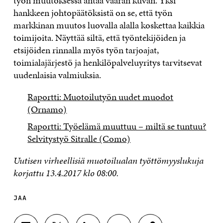
työn muutoksessa antaa väärän kuvan. Yksi
hankkeen johtopäätöksistä on se, että työn
markkinan muutos luovalla alalla koskettaa kaikkia
toimijoita. Näyttää siltä, että työntekijöiden ja
etsijöiden rinnalla myös työn tarjoajat,
toimialajärjestö ja henkilöpalveluyritys tarvitsevat
uudenlaisia valmiuksia.
Raportti: Muotoilutyön uudet muodot
(Ornamo)
Raportti: Työelämä muuttuu – miltä se tuntuu?
Selvitystyö Sitralle (Como)
Uutisen virheellisiä muotoilualan työttömyyslukuja
korjattu 13.4.2017 klo 08:00.
JAA