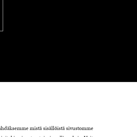
S
S
A
S
I
A
K
I
K
K
U
K
N
U
A
N
S
A
S
S
A
S
A
OTA YHTEYTTÄ
Suomen itsenäisyyden juhlarahasto
Sitra
Itämerenkatu 11-13, PL 160,
00181 Helsinki
nähdäksemme mistä sisällöistä sivustomme