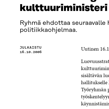
kulttuuriministeri
Ryhmä ehdottaa seuraavalle h
politiikkaohjelmaa.
Uutinen 16.
JULKAISTU
16.10.2006
Luovuusstrat
kulttuurimini
sisältävän l
hallituksell
Työryhmän pu
työskentelyyn
käynnistämi