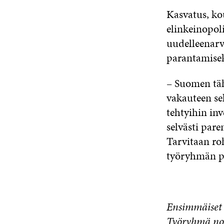
Kasvatus, ko
elinkeinopoli
uudelleenarv
parantamise
– Suomen täh
vakauteen se
tehtyihin in
selvästi par
Tarvitaan roh
työryhmän pu
Ensimmäiset 
Työryhmä nos