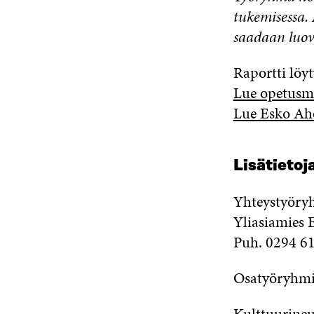
tukemisessa.
saadaan luov
Raportti löy
Lue opetusmi
Lue Esko Ah
Lisätietoj
Yhteystyöry
Yliasiamies 
Puh. 0294 6
Osatyöryhmi
Kulttuurineu