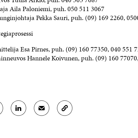
ja Aila Paloniemi, puh. 050 511 3067
nginjohtaja Pekka Sauri, puh. (09) 169 2260, 050
egiaprosessi
ittelija Esa Pirnes, puh. (09) 160 77350, 040 551 
ainneuvos Hannele Koivunen, puh. (09) 160 77070
J
J
K
A
A
O
A
A
P
L
S
I
I
Ä
O