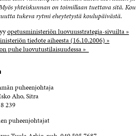
 Myös yhteiskunnan on toimillaan tuettava sitä. Ko
uutta tukeva rytmi eheytetystä koulupäivästä.
tyy
opetusministeriön luovuusstrategia-sivuilta »
nisteriön tiedote aiheesta (16.10.2006) »
on puhe luovutustilaisuudessa »
a
hmän puheenjohtaja
Esko Aho, Sitra
18 239
en puheenjohtajat
vos Tuula Arkio, puh. 040 505 7687