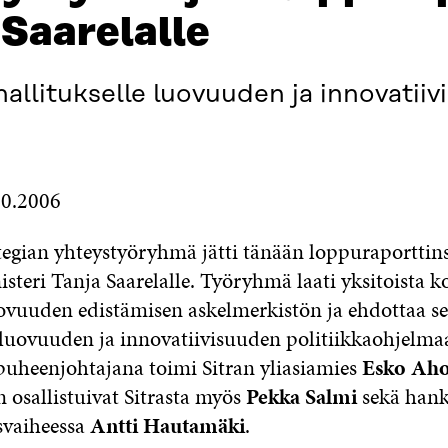
 Saarelalle
allitukselle luovuuden ja innovatii
10.2006
egian yhteystyöryhmä jätti tänään loppuraporttin
steri Tanja Saarelalle. Työryhmä laati yksitoista k
uovuuden edistämisen askelmerkistön ja ehdottaa se
e luovuuden ja innovatiivisuuden politiikkaohjelma
heenjohtajana toimi Sitran yliasiamies
Esko Ah
 osallistuivat Sitrasta myös
Pekka Salmi
sekä han
svaiheessa
Antti Hautamäki
.