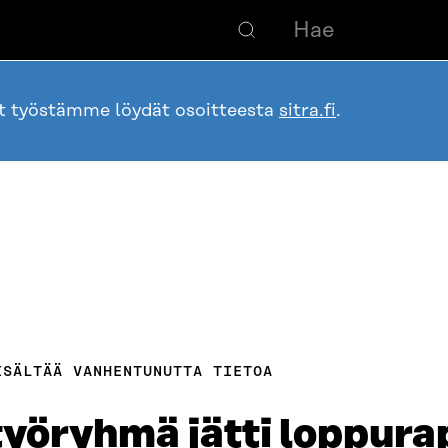
ot työstämme löydät osoitteesta
sitra.fi
.
ISÄLTÄÄ VANHENTUNUTTA TIETOA
yöryhmä jätti loppura