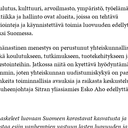
ulutus, kulttuuri, arvoilmasto, ympäristö, työelämä
tiikka ja hallinto ovat alueita, joissa on tehtävä
iointeja ja käynnistettävä toimia luovuuden edelly
ksi Suomessa.
änastinen menestys on perustunut yhteiskunnallis
kä koulutukseen, tutkimukseen, tuotekehitykseen j
vestointeihin. Jatkossa niitä on kyettävä hyödyntä
emmin, joten yhteiskunnan uudistumiskykyä on par
keita toiminnallisia avauksia ja raikasta keskustel
heenjohtaja Sitran yliasiamies Esko Aho edellyttä
askeleet luovaan Suomeen korostavat kasvatusta ja 
taa esiin vanhempien vastuun lasten luovuuden ja 