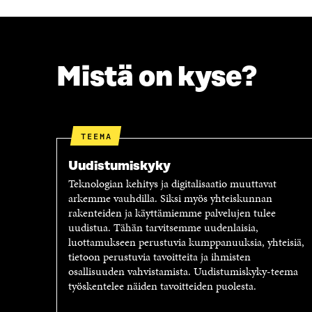
C
I
E
T
B
T
O
E
O
R
Mistä on kyse?
K
I
I
S
S
S
S
Ä
A
A
TEEMA
A
V
V
A
Uudistumiskyky
A
U
Teknologian kehitys ja digitalisaatio muuttavat
U
T
arkemme vauhdilla. Siksi myös yhteiskunnan
T
U
rakenteiden ja käyttämiemme palvelujen tulee
U
U
uudistua. Tähän tarvitsemme uudenlaisia,
U
U
luottamukseen perustuvia kumppanuuksia, yhteisiä,
U
U
tietoon perustuvia tavoitteita ja ihmisten
U
D
osallisuuden vahvistamista. Uudistumiskyky-teema
D
E
työskentelee näiden tavoitteiden puolesta.
E
S
S
S