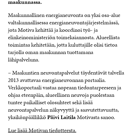
maakunnassa.
Maakunnallinen energianeuvonta on yksi osa-alue
valtakunnallisessa energianeuvontajärjestelmässä,
jota Motiva kehittää ja koordinoi työ- ja
elinkeinoministeriön toimeksiannosta. Alueellista
toimintaa kehitetään, jotta kuluttajille olisi tietoa
tarjolla oman maakunnan tuottamana
lähipalveluna.
– Maakuntien neuvontapalvelut täydentävät talvella
2013 avattavaa energianeuvonnan portaalia.
Verkkoportaali vastaa nopeaan tiedontarpeeseen ja
ohjaa eteenpäin, alueellinen neuvoja puolestaan
tuntee paikalliset olosuhteet sekä lisää
neuvontapalvelun näkyvyyttä ja saavutettavuutta,
yksikönpäällikkö
Päivi Laitila
Motivasta sanoo.
Lue lisää Motivan tiedotteesta.