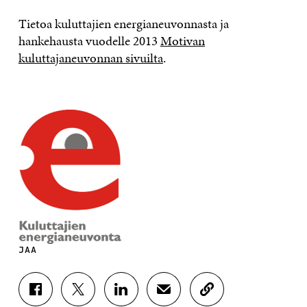
Tietoa kuluttajien energianeuvonnasta ja
hankehausta vuodelle 2013
Motivan
kuluttajaneuvonnan sivuilta
.
JAA
J
J
J
J
K
A
A
A
A
O