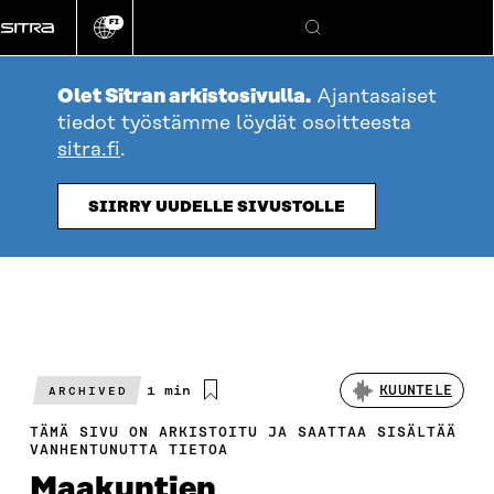
Siirry
FI
suoraan
Vaihda
Hae
sivuston
sisältöön
kieli
Olet Sitran arkistosivulla.
Ajantasaiset
tiedot työstämme löydät osoitteesta
sitra.fi
.
SIIRRY UUDELLE SIVUSTOLLE
Arvioitu
1 min
KUUNTELE
ARCHIVED
lukuaika
TÄMÄ SIVU ON ARKISTOITU JA SAATTAA SISÄLTÄÄ
VANHENTUNUTTA TIETOA
Maakuntien