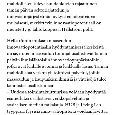
mahdollisten tulevaisuudenkuvien rajaaminen
tämän päivän sektoriajattelun ja
innovaatiojärjestelmän nykyisten rakenteiden
mukaisesti, merkittävin innovaatiopotentiaali on
menetetty jo lähtökuopissa, Hellström pohti.
Hellströmin mukaan maaseudun
innovaatiopotentiaalin hyödyntämisessä keskeistä
on se, miten maaseudun toimijat osallistuvat tämän
päivän ihmislähtöisiin innovaatioympäristöihin,
jotka ovat kaikille avoimia ja kaikkialla läsnä. Tämän
mahdollistaa verkon yli toimivat palvelut, joihin
maaseudun ja kaupunkien ihmisiä ja yhteisöjä tulee
kannustaa osallistumaan.
– Uudessa toimintakulttuurissa voidaan hyödyntää
esimerkiksi osallistavia verkkopalveluita ja
sosiaalisen median ratkaisuja. HUB ja Living Lab -
tyyppisiä fyysisiä innovaatiopisteitä voidaan levittää