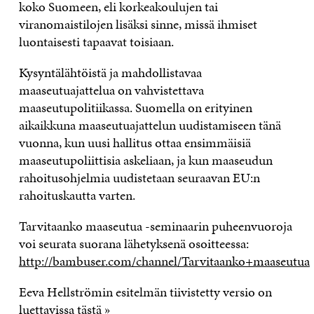
koko Suomeen, eli korkeakoulujen tai
viranomaistilojen lisäksi sinne, missä ihmiset
luontaisesti tapaavat toisiaan.
Kysyntälähtöistä ja mahdollistavaa
maaseutuajattelua on vahvistettava
maaseutupolitiikassa. Suomella on erityinen
aikaikkuna maaseutuajattelun uudistamiseen tänä
vuonna, kun uusi hallitus ottaa ensimmäisiä
maaseutupoliittisia askeliaan, ja kun maaseudun
rahoitusohjelmia uudistetaan seuraavan EU:n
rahoituskautta varten.
Tarvitaanko maaseutua -seminaarin puheenvuoroja
voi seurata suorana lähetyksenä osoitteessa:
http://bambuser.com/channel/Tarvitaanko+maaseutua
Eeva Hellströmin esitelmän tiivistetty versio on
luettavissa
tästä »