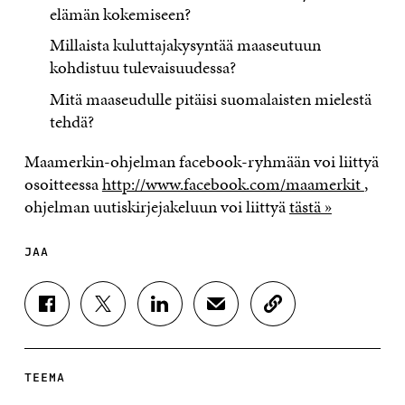
elämän kokemiseen?
Millaista kuluttajakysyntää maaseutuun
kohdistuu tulevaisuudessa?
Mitä maaseudulle pitäisi suomalaisten mielestä
tehdä?
Maamerkin-ohjelman facebook-ryhmään voi liittyä
osoitteessa
http://www.facebook.com/maamerkit
,
ohjelman uutiskirjejakeluun voi liittyä
tästä »
JAA
J
J
J
J
K
A
A
A
A
O
A
A
A
A
P
F
T
L
S
I
A
W
I
Ä
O
TEEMA
C
I
N
H
I