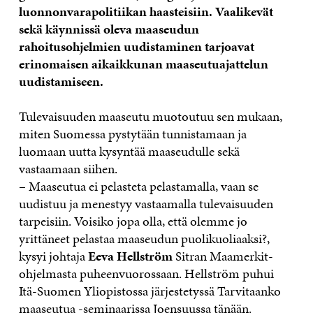
luonnonvarapolitiikan haasteisiin. Vaalikevät
sekä käynnissä oleva maaseudun
rahoitusohjelmien uudistaminen tarjoavat
erinomaisen aikaikkunan maaseutuajattelun
uudistamiseen.
Tulevaisuuden maaseutu muotoutuu sen mukaan,
miten Suomessa pystytään tunnistamaan ja
luomaan uutta kysyntää maaseudulle sekä
vastaamaan siihen.
– Maaseutua ei pelasteta pelastamalla, vaan se
uudistuu ja menestyy vastaamalla tulevaisuuden
tarpeisiin. Voisiko jopa olla, että olemme jo
yrittäneet pelastaa maaseudun puolikuoliaaksi?,
kysyi johtaja
Eeva Hellström
Sitran Maamerkit-
ohjelmasta puheenvuorossaan. Hellström puhui
Itä-Suomen Yliopistossa järjestetyssä Tarvitaanko
maaseutua -seminaarissa Joensuussa tänään.