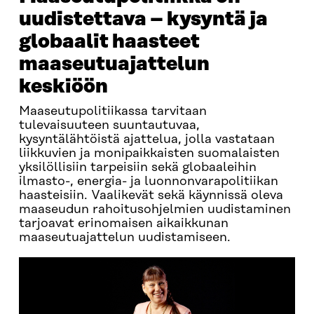
uudistettava – kysyntä ja
globaalit haasteet
maaseutuajattelun
keskiöön
Maaseutupolitiikassa tarvitaan
tulevaisuuteen suuntautuvaa,
kysyntälähtöistä ajattelua, jolla vastataan
liikkuvien ja monipaikkaisten suomalaisten
yksilöllisiin tarpeisiin sekä globaaleihin
ilmasto-, energia- ja luonnonvarapolitiikan
haasteisiin. Vaalikevät sekä käynnissä oleva
maaseudun rahoitusohjelmien uudistaminen
tarjoavat erinomaisen aikaikkunan
maaseutuajattelun uudistamiseen.