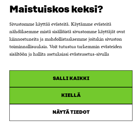
Sähköpostiosoite
Maistuiskos keksi?
etunimi.sukunimi@sitra.fi tai sitra@sitra.fi
Saapumisohjeet
Sivustomme käyttää evästeitä. Käytämme evästeitä
Y-tunnus 0202132-3
nähdäksemme mistä sisällöistä sivustomme käyttäjät ovat
kiinnostuneita ja mahdollistaaksemme joitakin sivuston
toiminnallisuuksia. Voit tutustua tarkemmin evästeiden
OLEMME NÄISSÄ SOMEISSA
sisältöön ja hallita asetuksiasi evästeasetus-sivulla
Facebook
Avautuu
uudessa
Linkedin
ikkunassa
Avautuu
uudessa
SALLI KAIKKI
Youtube
ikkunassa
Avautuu
uudessa
Instagram
ikkunassa
KIELLÄ
Avautuu
uudessa
ikkunassa
NÄYTÄ TIEDOT