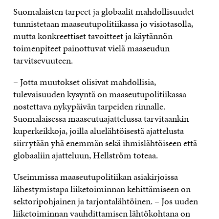
Suomalaisten tarpeet ja globaalit mahdollisuudet
tunnistetaan maaseutupolitiikassa jo visiotasolla,
mutta konkreettiset tavoitteet ja käytännön
toimenpiteet painottuvat vielä maaseudun
tarvitsevuuteen.
– Jotta muutokset olisivat mahdollisia,
tulevaisuuden kysyntä on maaseutupolitiikassa
nostettava nykypäivän tarpeiden rinnalle.
Suomalaisessa maaseutuajattelussa tarvitaankin
kuperkeikkoja, joilla aluelähtöisestä ajattelusta
siirrytään yhä enemmän sekä ihmislähtöiseen että
globaaliin ajatteluun, Hellström toteaa.
Useimmissa maaseutupolitiikan asiakirjoissa
lähestymistapa liiketoiminnan kehittämiseen on
sektoripohjainen ja tarjontalähtöinen. – Jos uuden
liiketoiminnan vauhdittamisen lähtökohtana on