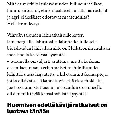
Mitä esimerkiksi tulevaisuuden hiilineutraalikot,
luomu-urbaanit, etno-maalaiset, maalla harrastajat
ja agri-eläkeläiset odottavat maaseudulta?,
Hellström kysyi.
Vihreän talouden lähiratkaisuille kuten
lähienergialle, lähiruoalle, lähimatkailulle sekä
biotalouden lähiratkaisuille on Hellströmin mukaan
maailmalla kasvavaa kysyntää.
– Suomella on väljästi asuttuna, mutta korkean
osaamisen maana erinomaiset mahdollisuudet
kehittää uusia hajautettuja liiketoimintakonsepteja,
jotka olisivat sekä kannattavia että ekotehokkaita.
Jos tässä onnistuttaisiin, maaseudun osaamiselle
olisi merkittävää kansainvälistä kysyntää.
Huomisen edelläkävijäratkaisut on
luotava tänään