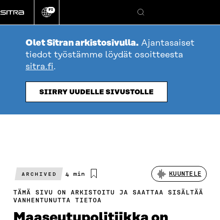
Siirry
FI
suoraan
Vaihda
Hae
sivuston
sisältöön
kieli
Olet Sitran arkistosivulla.
Ajantasaiset
tiedot työstämme löydät osoitteesta
sitra.fi
.
SIIRRY UUDELLE SIVUSTOLLE
Arvioitu
4 min
KUUNTELE
ARCHIVED
lukuaika
TÄMÄ SIVU ON ARKISTOITU JA SAATTAA SISÄLTÄÄ
VANHENTUNUTTA TIETOA
Maaseutupolitiikka on