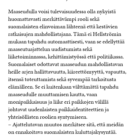
Maaseudulla voisi tulevaisuudessa olla nykyistä
huomattavasti merkittävämpi rooli sekä
suomalaisten elinvoiman lähteenä että kestävien
ratkaisujen mahdollistajana. Tämä ei Hellströmin
mukaan tapahdu automaattisesti, vaan se edellyttää
maaseutuajattelun uudistumista sekä
liiketoiminnassa, kehittämistyössä että politiikassa.
Suomalaiset odottavat maaseudun mahdollistavan
heille arjen hallittavuutta, kiireettömyyttä, vapautta,
itsensä toteuttamista sekä syvempää tarkoitusta
elämälleen. Se ei kuitenkaan välttämättä tapahdu
maaseudulle muuttamisen kautta, vaan
monipaikkaisuus ja liike eri paikkojen välillä
johtavat uudenlaisten paikkaidentiteettien ja
yhteisöllisten roolien syntymiseen.
– Ajattelutavan muutos merkitsee sitä, että meidän
on ennakoitava suomalaisten kuluttajakysyntää.