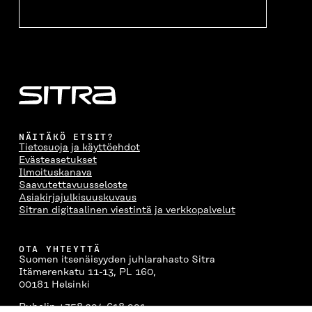
K
U
K
K
U
N
U
K
N
A
N
U
A
S
A
N
S
S
S
A
S
A
S
S
A
A
S
A
NÄITÄKÖ ETSIT?
Tietosuoja ja käyttöehdot
Evästeasetukset
Ilmoituskanava
Saavutettavuusseloste
Asiakirjajulkisuuskuvaus
Sitran digitaalinen viestintä ja verkkopalvelut
OTA YHTEYTTÄ
Suomen itsenäisyyden juhlarahasto Sitra
Itämerenkatu 11-13, PL 160,
00181 Helsinki
Puhelin +358 294 618 991