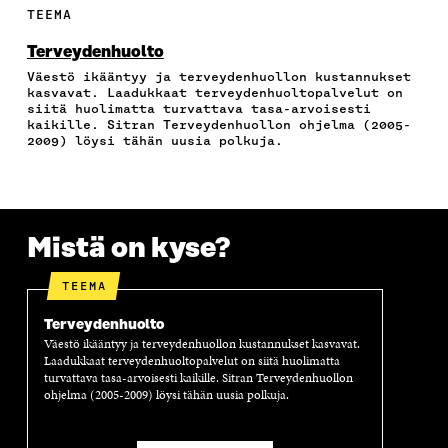
A
W
I
Ä
O
TEEMA
C
I
N
H
I
E
T
K
K
A
Terveydenhuolto
B
T
E
Ö
R
Väestö ikääntyy ja terveydenhuollon kustannukset
O
E
D
P
T
kasvavat. Laadukkaat terveydenhuoltopalvelut on
O
R
I
O
I
siitä huolimatta turvattava tasa-arvoisesti
K
I
N
S
K
kaikille. Sitran Terveydenhuollon ohjelma (2005-
I
S
I
T
K
2009) löysi tähän uusia polkuja.
S
S
S
I
E
S
Ä
S
L
L
A
A
Ä
L
I
A
V
A
A
N
V
A
V
A
L
Mistä on kyse?
A
U
A
V
I
U
T
U
A
N
T
U
T
U
K
TEEMA
U
U
U
T
K
U
U
U
U
I
Terveydenhuolto
U
U
U
U
Väestö ikääntyy ja terveydenhuollon kustannukset kasvavat.
U
D
U
U
Laadukkaat terveydenhuoltopalvelut on siitä huolimatta
D
E
D
U
turvattava tasa-arvoisesti kaikille. Sitran Terveydenhuollon
E
S
E
D
ohjelma (2005-2009) löysi tähän uusia polkuja.
S
S
S
E
S
A
S
S
A
I
A
S