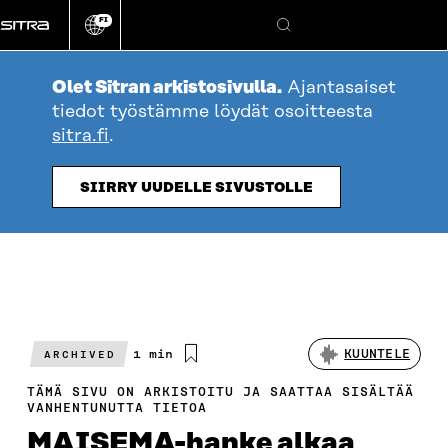
Siirry
FI
suoraan
Vaihda
Hae
sivuston
sisältöön
kieli
Olet Sitran arkistosivulla.
Ajantasaiset
tiedot työstämme löydät osoitteesta
sitra.fi
.
SIIRRY UUDELLE SIVUSTOLLE
Arvioitu
1 min
KUUNTELE
ARCHIVED
lukuaika
TÄMÄ SIVU ON ARKISTOITU JA SAATTAA SISÄLTÄÄ
VANHENTUNUTTA TIETOA
MAISEMA-hanke alkaa