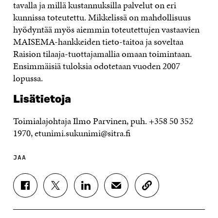
tavalla ja millä kustannuksilla palvelut on eri
kunnissa toteutettu. Mikkelissä on mahdollisuus
hyödyntää myös aiemmin toteutettujen vastaavien
MAISEMA-hankkeiden tieto-taitoa ja soveltaa
Raision tilaaja-tuottajamallia omaan toimintaan.
Ensimmäisiä tuloksia odotetaan vuoden 2007
lopussa.
Lisätietoja
Toimialajohtaja Ilmo Parvinen, puh. +358 50 352
1970, etunimi.sukunimi@sitra.fi
JAA
J
J
J
J
K
A
A
A
A
O
A
A
A
A
P
F
T
L
S
I