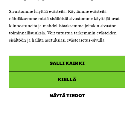
00181 Helsinki
Sivustomme käyttää evästeitä. Käytämme evästeitä
Puhelin +358 294 618 991
Sähköpostiosoite
nähdäksemme mistä sisällöistä sivustomme käyttäjät ovat
etunimi.sukunimi@sitra.fi tai sitra@sitra.fi
kiinnostuneita ja mahdollistaaksemme joitakin sivuston
Saapumisohjeet
toiminnallisuuksia. Voit tutustua tarkemmin evästeiden
sisältöön ja hallita asetuksiasi evästeasetus-sivulla
Y-tunnus 0202132-3
OLEMME NÄISSÄ SOMEISSA
SALLI KAIKKI
Facebook
Avautuu
uudessa
Linkedin
ikkunassa
KIELLÄ
Avautuu
uudessa
Youtube
ikkunassa
Avautuu
NÄYTÄ TIEDOT
uudessa
Instagram
ikkunassa
Avautuu
uudessa
ikkunassa