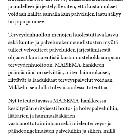
ja uudelleenjärjestelyille siten, että kustannukset
voidaan hallita samalla kun palvelujen laatu säilyy
tai jopa paranee.
Terveydenhuollon menojen huolestuttava kasvu
sekä kunta- ja palvelurakenneuudistusten myötä
tulleet velvoitteet palveluiden järjestämisestä
ohjaavat kuntia entistä kustannustehokkaampaan
terveydenhuoltoon. MAISEMA-hankkeen
päämääränä on selvittää, miten lainmukaiset,
riittävät ja laadukkaat terveyspalvelut voidaan
Mikkelin seudulla tulevaisuudessa toteuttaa.
Nyt toteutettavassa MAISEMA-hankkeessa
keskitytään erityisesti hoito- ja hoivapalveluihin,
lääkärien ja hammaslääkärien
vastaanottotoimintaan sekä mielenterveys- ja
päihdeongelmaisten palveluihin ja siihen, millä