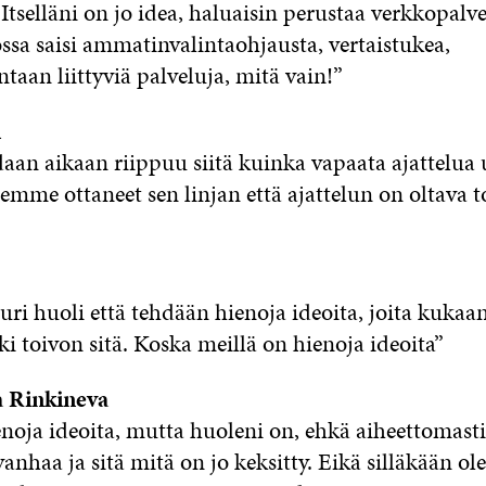
Itselläni on jo idea, haluaisin perustaa verkkopalv
ossa saisi ammatinvalintaohjausta, vertaistukea,
aan liittyviä palveluja, mitä vain!”
n
daan aikaan riippuu siitä kuinka vapaata ajattelua 
emme ottaneet sen linjan että ajattelun on oltava t
ri huoli että tehdään hienoja ideoita, joita kukaan
ki toivon sitä. Koska meillä on hienoja ideoita”
 Rinkineva
enoja ideoita, mutta huoleni on, ehkä aiheettomast
 vanhaa ja sitä mitä on jo keksitty. Eikä silläkään ole