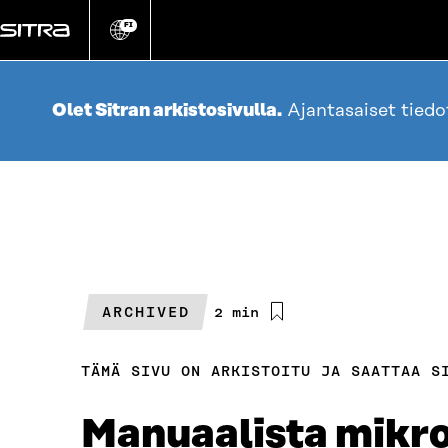
Siirry
suoraan
FI
Vaihda
sivuston
sisältöön
kieli
Olet Sitran arkistosivulla.
Ajantasaiset tied
ARCHIVED
Arvioitu
2 min
lukuaika
TÄMÄ SIVU ON ARKISTOITU JA SAATTAA S
Manuaalista mikro