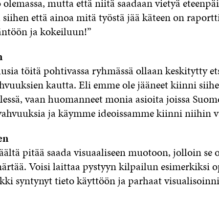
o olemassa, mutta että niitä saadaan vietyä eteenpä
yä siihen että ainoa mitä työstä jää käteen on raportt
äntöön ja kokeiluun!”
n
sia töitä pohtivassa ryhmässä ollaan keskitytty e
ahvuuksien kautta. Eli emme ole jääneet kiinni siih
elessä, vaan huomanneet monia asioita joissa Suom
ahvuuksia ja käymme ideoissamme kiinni niihin v
en
äältä pitää saada visuaaliseen muotoon, jolloin se
rtää. Voisi laittaa pystyyn kilpailun esimerkiksi op
ki syntynyt tieto käyttöön ja parhaat visualisoinni