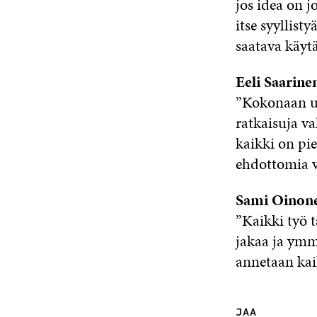
jos idea on j
itse syyllist
saatava käyt
Eeli Saarine
”Kokonaan uu
ratkaisuja v
kaikki on pi
ehdottomia v
Sami Oinon
”Kaikki työ t
jakaa ja ymmä
annetaan kaik
JAA