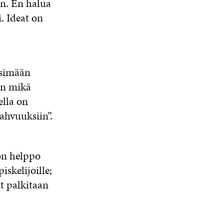
in. En halua
U
A
A
N
i. Ideat on
A
S
S
A
tsimään
en mikä
ella on
ahvuuksiin”.
 on helppo
iskelijoille;
t palkitaan