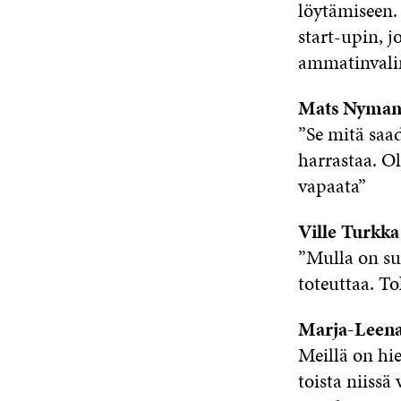
löytämiseen. 
start-upin, j
ammatinvalint
Mats Nyma
”Se mitä saa
harrastaa. Ol
vapaata”
Ville Turkka
”Mulla on suu
toteuttaa. To
Marja-Leena
Meillä on hi
toista niissä