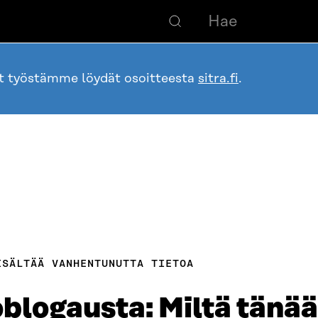
ot työstämme löydät osoitteesta
sitra.fi
.
ISÄLTÄÄ VANHENTUNUTTA TIETOA
blogausta: Miltä tänä