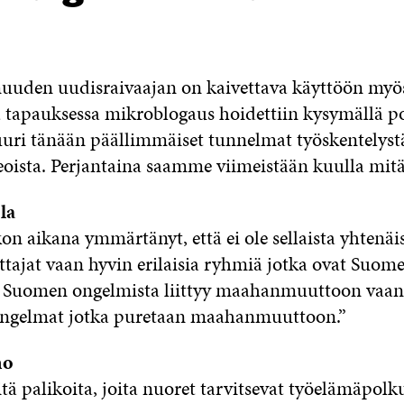
uuden uudisraivaajan on kaivettava käyttöön myö
ä tapauksessa mikroblogaus hoidettiin kysymällä p
uuri tänään päällimmäiset tunnelmat työskentelystä
oista. Perjantaina saamme viimeistään kuulla mitä
la
on aikana ymmärtänyt, että ei ole sellaista yhtenäi
jat vaan hyvin erilaisia ryhmiä jotka ovat Suomess
 Suomen ongelmista liittyy maahanmuuttoon vaan 
 ongelmat jotka puretaan maahanmuuttoon.”
mo
tä palikoita, joita nuoret tarvitsevat työelämäpolk