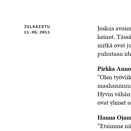
Joskus avoim
JULKAISTU
11.05.2011
keinot. Täss
mitkä ovat j
puhutaan ide
Pirkka Auno
”Olen työviik
maahanmuutta
Hyvin vähän
ovat yleiset
Hanna Oja
”Etsimme nii