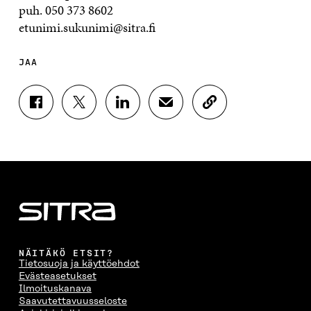
puh. 050 373 8602
etunimi.sukunimi@sitra.fi
JAA
J
J
J
J
K
A
A
A
A
O
A
A
A
A
P
F
T
L
S
I
A
W
I
Ä
O
C
I
N
H
I
E
T
K
K
A
B
T
E
Ö
R
O
E
D
P
T
O
R
I
O
I
K
I
N
S
K
I
S
I
T
K
NÄITÄKÖ ETSIT?
S
S
S
I
E
Tietosuoja ja käyttöehdot
S
Ä
S
L
L
Evästeasetukset
A
A
Ä
L
I
Ilmoituskanava
A
V
A
A
N
Saavutettavuusseloste
V
A
V
A
L