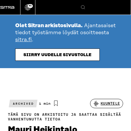
Siirry
FI
suoraan
Vaihda
Hae
sivuston
sisältöön
kieli
Olet Sitran arkistosivulla.
Ajantasaiset
tiedot työstämme löydät osoitteesta
sitra.fi
.
SIIRRY UUDELLE SIVUSTOLLE
Arvioitu
1 min
KUUNTELE
ARCHIVED
lukuaika
TÄMÄ SIVU ON ARKISTOITU JA SAATTAA SISÄLTÄÄ
VANHENTUNUTTA TIETOA
Mauri Heikintalo