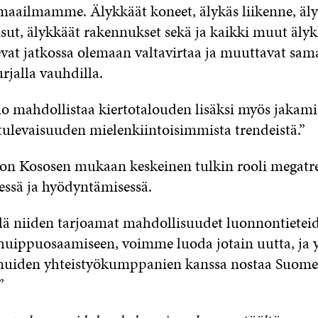
maailmamme. Älykkäät koneet, älykäs liikenne, äl
isut, älykkäät rakennukset sekä ja kaikki muut äly
evat jatkossa olemaan valtavirtaa ja muuttavat sam
rjalla vauhdilla.
tio mahdollistaa kiertotalouden lisäksi myös jakam
 tulevaisuuden mielenkiintoisimmista trendeistä.”
a on Kososen mukaan keskeinen tulkin rooli megatr
ssä ja hyödyntämisessä.
ä niiden tarjoamat mahdollisuudet luonnontieteid
huippuosaamiseen, voimme luoda jotain uutta, ja 
 muiden yhteistyökumppanien kanssa nostaa Suome
”