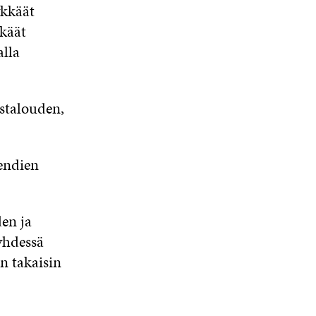
ykkäät
kkäät
alla
istalouden,
endien
en ja
yhdessä
n takaisin