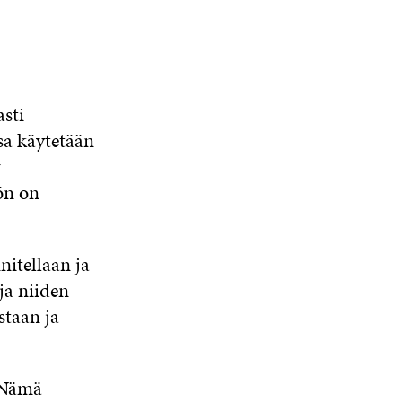
A
sti
a käytetään
ön on
nitellaan ja
 ja niiden
staan ja
 Nämä