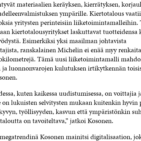
ntyvät materiaalien keräyksen, kierrätyksen, korjau
udelleenvalmistuksen ympärille. Kiertotalous vaati
ksia yritysten perinteisiin liiketoimintamalleihin.
aan kiertotalousyritykset laskuttavat tuotteidensa 
yödystä. Esimerkiksi yksi maailman johtavista
tajista, ranskalainen Michelin ei enää myy renkaita
ajokilometrejä. Tämä uusi liiketoimintamalli mahdol
 ja luonnonvarojen kulutuksen irtikytkennän toisis
sonen.
essa, kuten kaikessa uudistumisessa, on voittajia ja
 on lukuisten selvitysten mukaan kuitenkin hyvin p
ukyvyn, työllisyyden, kasvun että ympäristönkin s
taloutta on tavoiteltava,” jatkoi Kosonen.
egatrendinä Kosonen mainitsi digitalisaation, jok