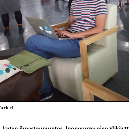
Turkki
 kuten ilmastonmuutos, luonnonvarojen ylikäytt