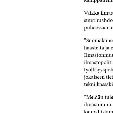
Vaikka ilmas
suuri mahdol
puheessaan e
”Suomalainen
haastetta ja
Ilmastonmuut
ilmastopolit
työllisyyspoli
jokaiseen tie
tekniikassaki
”Meidän tul
ilmastonmuut
kaupallistam