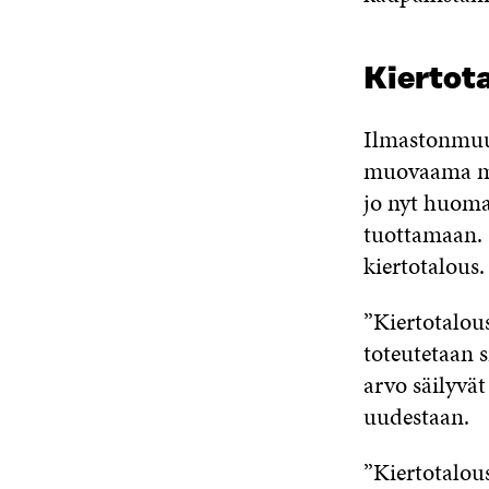
Kiertota
Ilmastonmuu
muovaama me
jo nyt huoma
tuottamaan. 
kiertotalous.
”Kiertotalous
toteutetaan s
arvo säilyvät
uudestaan.
”Kiertotalou