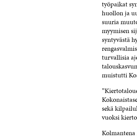
työpaikat sy
huollon ja u
suuria muuto
myymisen sij
syntyvästä h
rengasvalmis
turvallisia 
talouskasvun
muistutti Ko
”Kiertotaloud
Kokonaistase
sekä kilpail
vuoksi kierto
Kolmantena m