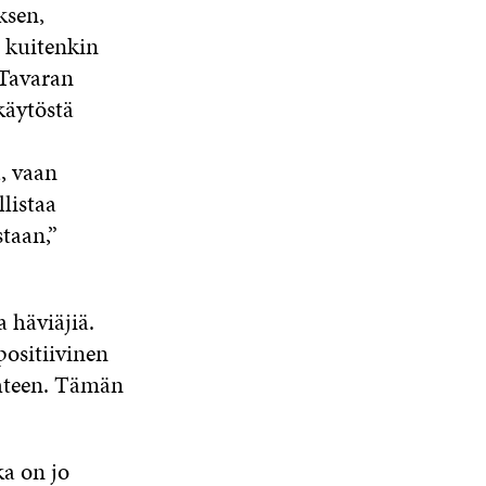
ksen,
i kuitenkin
 Tavaran
käytöstä
, vaan
listaa
taan,”
 häviäjiä.
ositiivinen
uhteen. Tämän
a on jo