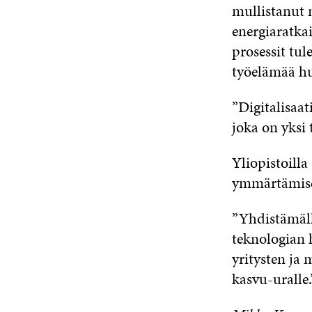
mullistanut 
energiaratka
prosessit tul
työelämää hu
”Digitalisaa
joka on yksi
Yliopistoill
ymmärtämise
”Yhdistämäll
teknologian 
yritysten ja
kasvu-uralle.