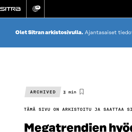
Siirry
suoraan
FI
Vaihda
sivuston
sisältöön
kieli
Olet Sitran arkistosivulla.
Ajantasaiset tied
ARCHIVED
Arvioitu
3 min
lukuaika
TÄMÄ SIVU ON ARKISTOITU JA SAATTAA S
Megatrendien hyöd