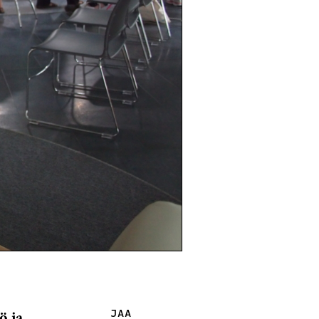
ö ja
JAA