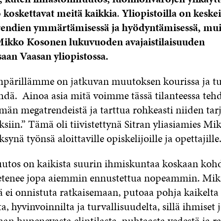
o koskettavat meitä kaikkia
.
Yliopistoilla on keske
endien ymmärtämisessä ja hyödyntämisessä, muis
 Mikko Kosonen lukuvuoden avajaistilaisuuden
aan Vaasan yliopistossa.
pärillämme on jatkuvan muutoksen kourissa ja tu
hdä. Ainoa asia mitä voimme tässä tilanteessa teh
män megatrendeistä ja tarttua rohkeasti niiden ta
siin.” Tämä oli tiivistettynä Sitran yliasiamies M
ksynä työnsä aloittaville opiskelijoille ja opettajille
utos on kaikista suurin ihmiskuntaa koskaan koh
 etenee jopa aiemmin ennustettua nopeammin. Mik
iä ei onnistuta ratkaisemaan, putoaa pohja kaikelta
a, hyvinvoinnilta ja turvallisuudelta, sillä ihmiset 
n hupenevasta elintilasta, puhtaasta vedestä ja ra