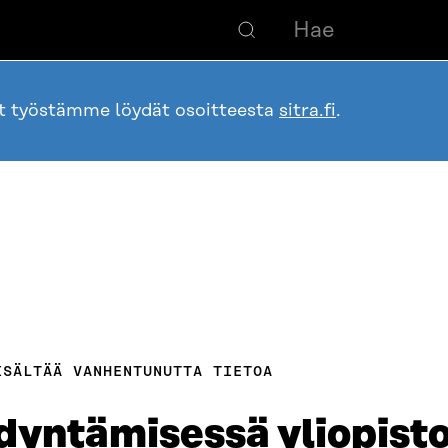
ot työstämme löydät osoitteesta
sitra.fi
.
ISÄLTÄÄ VANHENTUNUTTA TIETOA
yntämisessä yliopisto