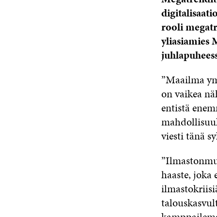
digitalisaati
rooli megatr
yliasiamies
juhlapuheess
”Maailma ym
on vaikea nä
entistä enem
mahdollisuuk
viesti tänä sy
”Ilmastonmu
haaste, joka
ilmastokriis
talouskasvult
kamppailemaa