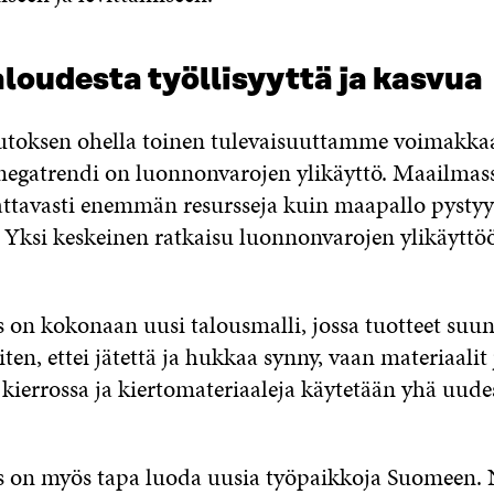
loudesta työllisyyttä ja kasvua
toksen ohella toinen tulevaisuuttamme voimakkaa
gatrendi on luonnonvarojen ylikäyttö. Maailmass
ttavasti enemmän resursseja kuin maapallo pystyy
Yksi keskeinen ratkaisu luonnonvarojen ylikäyttö
 on kokonaan uusi talousmalli, jossa tuotteet suun
iten, ettei jätettä ja hukkaa synny, vaan materiaalit
 kierrossa ja kiertomateriaaleja käytetään yhä uude
s on myös tapa luoda uusia työpaikkoja Suomeen.