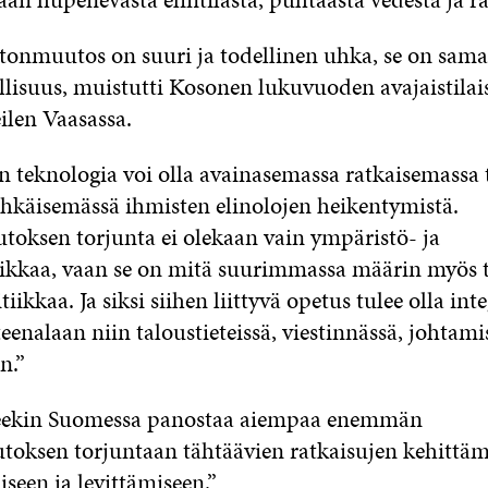
tonmuutos on suuri ja todellinen uhka, se on sama
lisuus, muistutti Kosonen lukuvuoden avajaistila
ilen Vaasassa.
 teknologia voi olla avainasemassa ratkaisemassa t
 ehkäisemässä ihmisten elinolojen heikentymistä.
oksen torjunta ei olekaan vain ympäristö- ja
iikkaa, vaan se on mitä suurimmassa määrin myös t
tiikkaa. Ja siksi siihen liittyvä opetus tulee olla in
teenalaan niin taloustieteissä, viestinnässä, johtam
n.”
eekin Suomessa panostaa aiempaa enemmän
oksen torjuntaan tähtäävien ratkaisujen kehittäm
iseen ja levittämiseen.”