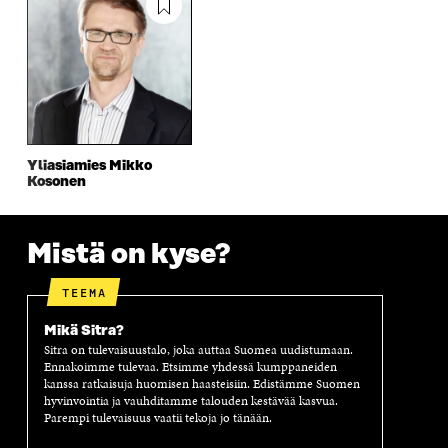
U
U
U
U
U
D
U
U
D
E
D
U
E
S
E
D
S
S
S
E
S
A
S
S
A
I
A
S
I
K
I
A
K
K
K
I
Yliasiamies Mikko
K
U
K
K
Kosonen
U
N
U
K
N
A
N
U
A
S
A
N
S
S
S
A
Mistä on kyse?
S
A
S
S
A
A
S
TEEMA
A
Mikä Sitra?
Sitra on tulevaisuustalo, joka auttaa Suomea uudistumaan.
Ennakoimme tulevaa. Etsimme yhdessä kumppaneiden
kanssa ratkaisuja huomisen haasteisiin. Edistämme Suomen
hyvinvointia ja vauhditamme talouden kestävää kasvua.
Parempi tulevaisuus vaatii tekoja jo tänään.