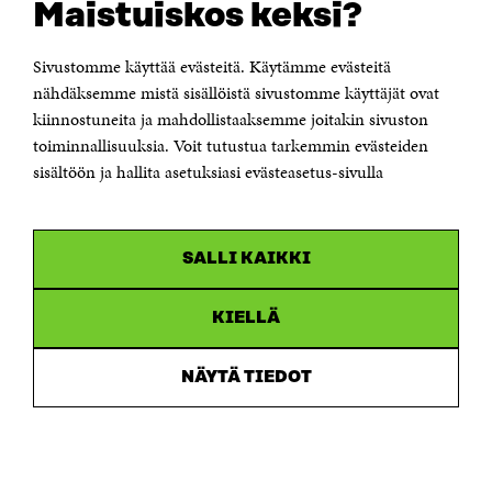
Maistuiskos keksi?
Itämerenkatu 11-13, PL 160,
00181 Helsinki
Sivustomme käyttää evästeitä. Käytämme evästeitä
Puhelin +358 294 618 991
Sähköpostiosoite
nähdäksemme mistä sisällöistä sivustomme käyttäjät ovat
etunimi.sukunimi@sitra.fi tai sitra@sitra.fi
kiinnostuneita ja mahdollistaaksemme joitakin sivuston
toiminnallisuuksia. Voit tutustua tarkemmin evästeiden
Saapumisohjeet
sisältöön ja hallita asetuksiasi evästeasetus-sivulla
Y-tunnus 0202132-3
OLEMME NÄISSÄ SOMEISSA
SALLI KAIKKI
Facebook
Avautuu
uudessa
Linkedin
ikkunassa
KIELLÄ
Avautuu
uudessa
Youtube
ikkunassa
Avautuu
NÄYTÄ TIEDOT
uudessa
Instagram
ikkunassa
Avautuu
uudessa
ikkunassa