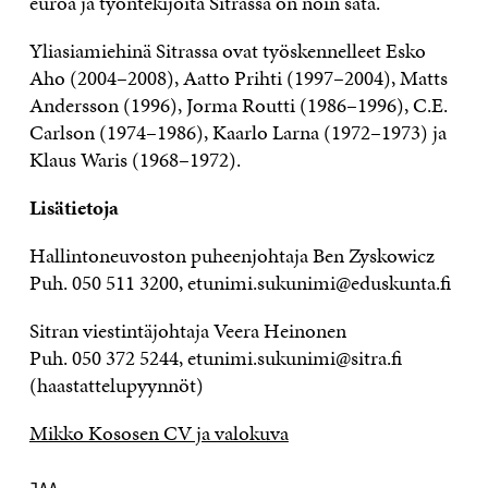
euroa ja työntekijöitä Sitrassa on noin sata.
Yliasiamiehinä Sitrassa ovat työskennelleet Esko
Aho (2004–2008), Aatto Prihti (1997–2004), Matts
Andersson (1996), Jorma Routti (1986–1996), C.E.
Carlson (1974–1986), Kaarlo Larna (1972–1973) ja
Klaus Waris (1968–1972).
Lisätietoja
Hallintoneuvoston puheenjohtaja Ben Zyskowicz
Puh. 050 511 3200, etunimi.sukunimi@eduskunta.fi
Sitran viestintäjohtaja Veera Heinonen
Puh. 050 372 5244, etunimi.sukunimi@sitra.fi
(haastattelupyynnöt)
Mikko Kososen CV ja valokuva
JAA