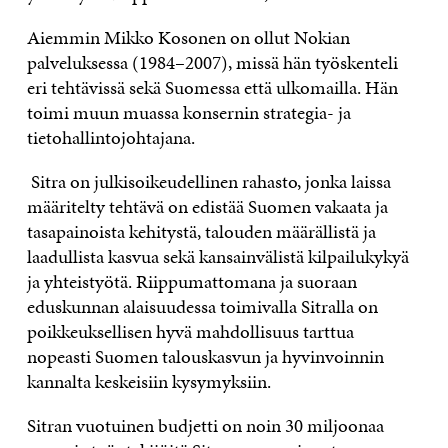
Aiemmin Mikko Kosonen on ollut Nokian
palveluksessa (1984–2007), missä hän työskenteli
eri tehtävissä sekä Suomessa että ulkomailla. Hän
toimi muun muassa konsernin strategia- ja
tietohallintojohtajana.
Sitra on julkisoikeudellinen rahasto, jonka laissa
määritelty tehtävä on edistää Suomen vakaata ja
tasapainoista kehitystä, talouden määrällistä ja
laadullista kasvua sekä kansainvälistä kilpailukykyä
ja yhteistyötä. Riippumattomana ja suoraan
eduskunnan alaisuudessa toimivalla Sitralla on
poikkeuksellisen hyvä mahdollisuus tarttua
nopeasti Suomen talouskasvun ja hyvinvoinnin
kannalta keskeisiin kysymyksiin.
Sitran vuotuinen budjetti on noin 30 miljoonaa