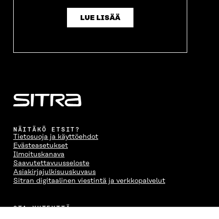
LUE LISÄÄ
NÄITÄKÖ ETSIT?
Tietosuoja ja käyttöehdot
Evästeasetukset
Ilmoituskanava
Saavutettavuusseloste
Asiakirjajulkisuuskuvaus
Sitran digitaalinen viestintä ja verkkopalvelut
OTA YHTEYTTÄ
Suomen itsenäisyyden juhlarahasto Sitra