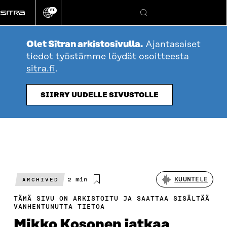
Siirry
FI
suoraan
Vaihda
Hae
sivuston
sisältöön
kieli
Olet Sitran arkistosivulla.
Ajantasaiset
tiedot työstämme löydät osoitteesta
sitra.fi
.
SIIRRY UUDELLE SIVUSTOLLE
Arvioitu
2 min
KUUNTELE
ARCHIVED
lukuaika
TÄMÄ SIVU ON ARKISTOITU JA SAATTAA SISÄLTÄÄ
VANHENTUNUTTA TIETOA
Mikko Kosonen jatkaa