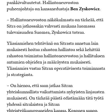
pankkivaltuutetut. Hallintoneuvoston
puheenjohtaja on kansanedustaja
Ben Zyskowicz
.
– Hallintoneuvoston näkökulmasta on tärkeää, että
Sitra on jatkossakin vahvasti mukana luomassa
tulevaisuuden Suomea, Zyskowicz toteaa.
Yliasiamiehen tehtävänä on Sitrasta annetun lain
mukaisesti hoitaa rahaston hallintoa sekä kehittää
rahaston toimintaa hallintoneuvoston ja hallituksen
antamien ohjeiden ja määräysten mukaisesti.
Yliasiamies vastaa Sitran operatiivisesta toiminnasta
ja strategiasta.
– On hienoa, että saan jatkaa Sitran
yhteiskunnallista vaikuttamista nykyisten linjausten
mukaisesti. On tärkeää päästä edistämään tätä työtä
yhdessä sitralaisten ja Sitran
yhteistyökumppaneiden kanssa, Kosonen sanoo.