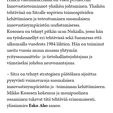
Innovaatiotoiminnot-yksikön johtaminen. Yksikön
tehtävänä on Sitralle sopivien toimenpiteiden
kehittäminen ja toteuttaminen suomalaisen
innovaatioympäristön uudistamisessa.
Kosonen on tehnyt pitkän uran Nokialla, jossa hän
on työskennellyt eri tehtävissä sekä Suomessa että
ulkomailla vuodesta 1984 lähtien. Hän on toiminut
useita vuosia muun muassa yhtymän
yrityssuunnittelu- ja tietohallintojohtajana ja
viimeiseksi johdon neuvonantajana.
– Sitra on tehnyt strategisen päätöksen sijoittaa
pysyvästi voimavaroja suomalaisen
innovaatioympäristön ja -toiminnan kehittämiseen.
Mikko Kososen kokemus ja monipuolinen
osaaminen tukevat tätä tehtävää erinomaisesti,
yliasiamies
Esko Aho
sanoo.