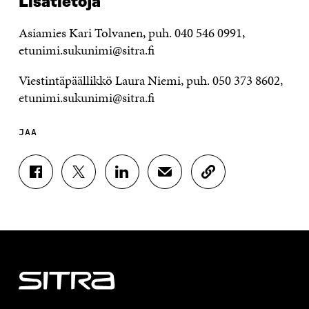
Lisätietoja
Asiamies Kari Tolvanen, puh. 040 546 0991,
etunimi.sukunimi@sitra.fi
Viestintäpäällikkö Laura Niemi, puh. 050 373 8602,
etunimi.sukunimi@sitra.fi
JAA
J
J
J
J
K
A
A
A
A
O
A
A
A
A
P
F
T
L
S
I
A
W
I
Ä
O
C
I
N
H
I
E
T
K
K
A
B
T
E
Ö
R
O
E
D
P
T
O
R
I
O
I
K
I
N
S
K