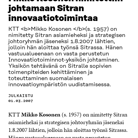
johtamaan Sitran
innovaatiotoimintaa
KTT <b>Mikko Kosonen </b>(s. 1957) on
nimitetty Sitran asiamieheksi ja strategisen
johtoryhmän jäseneksi 1.8.2007 lähtien,
jolloin hän aloittaa työnsä Sitrassa. Hänen
vastuualueenaan on vasta perustetun
Innovaatiotoiminnot-yksikön johtaminen.
Yksikön tehtävänä on Sitralle sopivien
toimenpiteiden kehittäminen ja
toteuttaminen suomalaisen
innovaatioympäristön uudistamisessa.
JULKAISTU
01.03.2007
KTT
Mikko Kosonen
(s. 1957) on nimitetty Sitran
asiamieheksi ja strategisen johtoryhmän jäseneksi
1.8.2007 lähtien, jolloin hän aloittaa työnsä Sitrassa.
Hänen vastuualueenaan on vasta perustetun