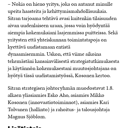
– Nokia on hieno yritys, joka on antanut minulle
upeita haasteita ja kehittymismahdollisuuksia.
Sitran tarjoama tehtävä avasi kuitenkin tilaisuuden
aivan uudenlaiseen uraan, jossa voin hyödyntää
aiempia kokemuksiani laajemmissa puitteissa. Sekä
yritysten että yhteiskunnan toimintatapoja on
kyettävä uudistamaan entistä
dynaamisemmin. Uskon, että viime aikoina
tekemästäni kansainvälisestä strategiatutkimuksesta
ja käytännön kokemuksestani muutosjohtajana on
hyötyä tässä uudistamistyössä, Kosonen kertoo.
Sitran strategisen johtoryhmän muodostavat 1.8.
alkaen yliasiamies Esko Aho, asiamies Mikko
Kosonen (innovaatiotoiminnot), asiamies Kari
Tolvanen (hallinto) ja rahoitus- ja talousjohtaja
Magnus Sjöblom.