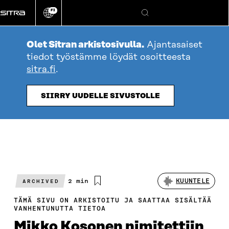
Siirry
FI
suoraan
Vaihda
Hae
sivuston
sisältöön
kieli
Olet Sitran arkistosivulla.
Ajantasaiset
tiedot työstämme löydät osoitteesta
sitra.fi
.
SIIRRY UUDELLE SIVUSTOLLE
Arvioitu
2 min
KUUNTELE
ARCHIVED
lukuaika
TÄMÄ SIVU ON ARKISTOITU JA SAATTAA SISÄLTÄÄ
VANHENTUNUTTA TIETOA
Mikko Kosonen nimitettiin