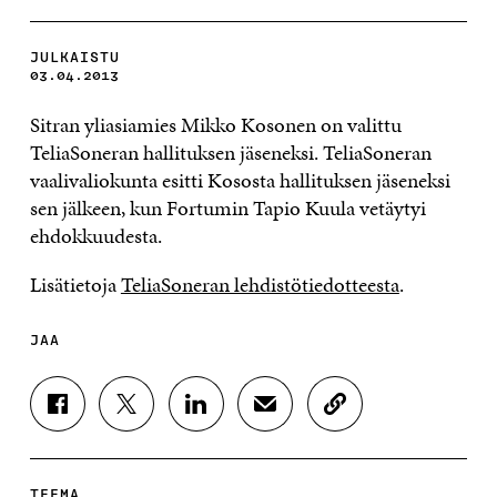
JULKAISTU
03.04.2013
Sitran yliasiamies Mikko Kosonen on valittu
TeliaSoneran hallituksen jäseneksi. TeliaSoneran
vaalivaliokunta esitti Kososta hallituksen jäseneksi
sen jälkeen, kun Fortumin Tapio Kuula vetäytyi
ehdokkuudesta.
Lisätietoja
TeliaSoneran lehdistötiedotteesta
.
JAA
J
J
J
J
K
A
A
A
A
O
A
A
A
A
P
F
T
L
S
I
A
W
I
Ä
O
TEEMA