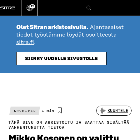
Siirry
FI
suoraan
Vaihda
Hae
sivuston
sisältöön
kieli
Olet Sitran arkistosivulla.
Ajantasaiset
tiedot työstämme löydät osoitteesta
sitra.fi
.
SIIRRY UUDELLE SIVUSTOLLE
Arvioitu
1 min
KUUNTELE
ARCHIVED
lukuaika
TÄMÄ SIVU ON ARKISTOITU JA SAATTAA SISÄLTÄÄ
VANHENTUNUTTA TIETOA
Mikko Kosonen on valittu