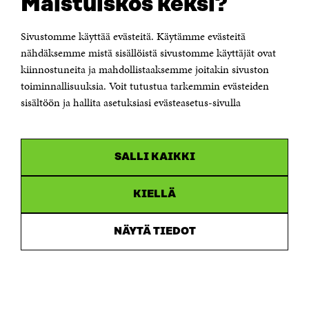
Maistuiskos keksi?
Itämerenkatu 11-13, PL 160,
00181 Helsinki
Sivustomme käyttää evästeitä. Käytämme evästeitä
Puhelin +358 294 618 991
Sähköpostiosoite
nähdäksemme mistä sisällöistä sivustomme käyttäjät ovat
etunimi.sukunimi@sitra.fi tai sitra@sitra.fi
kiinnostuneita ja mahdollistaaksemme joitakin sivuston
toiminnallisuuksia. Voit tutustua tarkemmin evästeiden
Saapumisohjeet
sisältöön ja hallita asetuksiasi evästeasetus-sivulla
Y-tunnus 0202132-3
OLEMME NÄISSÄ SOMEISSA
SALLI KAIKKI
Facebook
Avautuu
uudessa
Linkedin
ikkunassa
KIELLÄ
Avautuu
uudessa
Youtube
ikkunassa
Avautuu
NÄYTÄ TIEDOT
uudessa
Instagram
ikkunassa
Avautuu
uudessa
ikkunassa