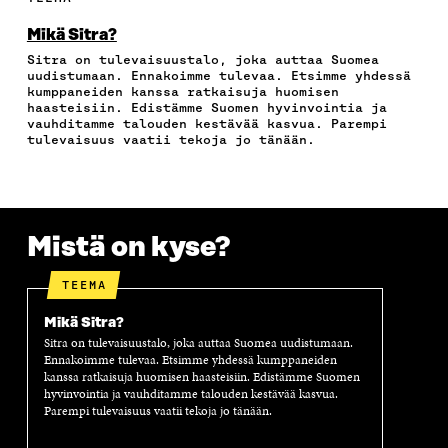
C
I
N
H
I
E
T
K
K
A
Mikä Sitra?
B
T
E
Ö
R
Sitra on tulevaisuustalo, joka auttaa Suomea
O
E
D
P
T
uudistumaan. Ennakoimme tulevaa. Etsimme yhdessä
O
R
I
O
I
kumppaneiden kanssa ratkaisuja huomisen
K
I
N
S
K
haasteisiin. Edistämme Suomen hyvinvointia ja
I
S
I
T
K
vauhditamme talouden kestävää kasvua. Parempi
S
S
S
I
E
tulevaisuus vaatii tekoja jo tänään.
S
Ä
S
L
L
A
A
Ä
L
I
A
V
A
A
N
V
A
V
A
L
A
U
A
V
I
Mistä on kyse?
U
T
U
A
N
T
U
T
U
K
U
U
U
T
K
TEEMA
U
U
U
U
I
U
U
U
U
Mikä Sitra?
U
D
U
U
Sitra on tulevaisuustalo, joka auttaa Suomea uudistumaan.
D
E
D
U
Ennakoimme tulevaa. Etsimme yhdessä kumppaneiden
E
S
E
D
kanssa ratkaisuja huomisen haasteisiin. Edistämme Suomen
S
S
S
E
hyvinvointia ja vauhditamme talouden kestävää kasvua.
S
A
S
S
Parempi tulevaisuus vaatii tekoja jo tänään.
A
I
A
S
I
K
I
A