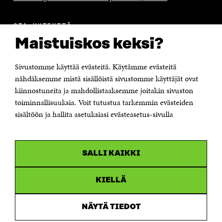
OTA YHTEYTTÄ
Suomen itsenäisyyden juhlarahasto Sitra
Maistuiskos keksi?
Itämerenkatu 11-13, PL 160,
00181 Helsinki
Sivustomme käyttää evästeitä. Käytämme evästeitä
Puhelin +358 294 618 991
Sähköpostiosoite
nähdäksemme mistä sisällöistä sivustomme käyttäjät ovat
etunimi.sukunimi@sitra.fi tai sitra@sitra.fi
kiinnostuneita ja mahdollistaaksemme joitakin sivuston
Saapumisohjeet
toiminnallisuuksia. Voit tutustua tarkemmin evästeiden
sisältöön ja hallita asetuksiasi evästeasetus-sivulla
Y-tunnus 0202132-3
OLEMME NÄISSÄ SOMEISSA
SALLI KAIKKI
Facebook
Avautuu
uudessa
Linkedin
ikkunassa
KIELLÄ
Avautuu
uudessa
Youtube
ikkunassa
Avautuu
NÄYTÄ TIEDOT
uudessa
Instagram
ikkunassa