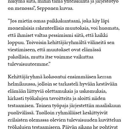
näkymä siitä, mihin tämä yhteiskunta ja järjestötyö
on menossa”, Sepponen kuvaa.
”Jos mietin omaa paikkakuntaani, joka käy läpi
monenlaisia rakenteellisia muutoksia, voi huomata,
että ihmiset valtaa pessimismi siitä, että kaikki
loppuu. Toivoisin kehittäjäryhmältä välineitä sen
viestimiseen, että muutokset ovat elämässä
pakollisia, mutta itse voimme vaikuttaa
tulevaisuuteemme.”
Kehittäjäryhmä kokoontui ensimmäisen kerran
helmikuussa, jolloin se tarkasteli hyvään kestävään
elämään liittyviä olettamuksia ja uskomuksia,
kirkasti työkalujen tavoitteita ja aloitti niiden
testaamisen. Toinen työpaja järjestettiin maaliskuun
puolivälissä. Tuolloin ryhmäläiset keskittyivät
erilaisten olemassa olevien tulevaisuuden kuvittelun
työkalujen testaamiseen. Päivän aikana he pohtivat