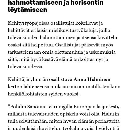
hahmottamiseen ja horisontin
löytämiseen
Kehitystyöpajoissa osallistujat kokeilevat ja
kehittävät erilaisia mielikuvitustyökaluja, joilla
tulevaisuuden hahmottaminen ja itsensä kuvittelu
osaksi sitä helpottuu. Osallistujat pääsevät myös
tarkastelemaan omia olettamuksia ja uskomuksia
siitä, mitä hyvä kestävä elämä tarkoittaa nyt ja
tulevaisuudessa.
Kehittäjäryhmään osallistuva
Anna Helminen
kertoo lähteneensä mukaan niin ammatillisten kuin
henkilökohtaisten syiden vuoksi.
”Pohdin Sanoma Learningilla Euroopan laajuisesti,
millaista tulevaisuuden opiskelu voisi olla. Halusin
tulla selvittämään, miten hyvän elämän periaatteita
ja uudenlaisia kuvittelun työkaluja voisi hyödyntää