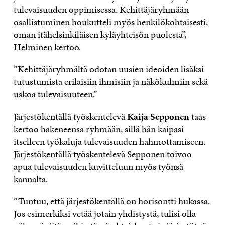
tulevaisuuden oppimisessa. Kehittäjäryhmään
osallistuminen houkutteli myös henkilökohtaisesti,
oman itähelsinkiläisen kyläyhteisön puolesta”,
Helminen kertoo.
”Kehittäjäryhmältä odotan uusien ideoiden lisäksi
tutustumista erilaisiin ihmisiin ja näkökulmiin sekä
uskoa tulevaisuuteen.”
Järjestökentällä työskentelevä
Kaija Sepponen
taas
kertoo hakeneensa ryhmään, sillä hän kaipasi
itselleen työkaluja tulevaisuuden hahmottamiseen.
Järjestökentällä työskentelevä Sepponen toivoo
apua tulevaisuuden kuvitteluun myös työnsä
kannalta.
”Tuntuu, että järjestökentällä on horisontti hukassa.
Jos esimerkiksi vetää jotain yhdistystä, tulisi olla