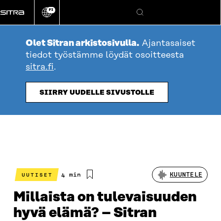
Siirry
FI
suoraan
Vaihda
Hae
sivuston
sisältöön
kieli
Olet Sitran arkistosivulla.
Ajantasaiset
tiedot työstämme löydät osoitteesta
sitra.fi
.
SIIRRY UUDELLE SIVUSTOLLE
Arvioitu
4 min
KUUNTELE
UUTISET
lukuaika
Millaista on tulevaisuuden
hyvä elämä? – Sitran