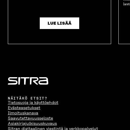
kest
LUE LISÄÄ
NÄITÄKÖ ETSIT?
Tietosuoja ja käyttöehdot
Evästeasetukset
Ilmoituskanava
Saavutettavuusseloste
Asiakirjajulkisuuskuvaus
Sitran digitaalinen viestintä ja verkkopalvelut