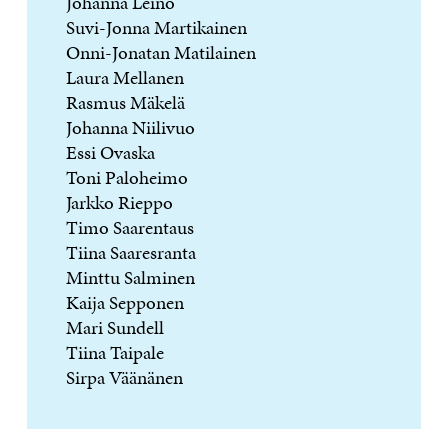
Johanna Leino
Suvi-Jonna Martikainen
Onni-Jonatan Matilainen
Laura Mellanen
Rasmus Mäkelä
Johanna Niilivuo
Essi Ovaska
Toni Paloheimo
Jarkko Rieppo
Timo Saarentaus
Tiina Saaresranta
Minttu Salminen
Kaija Sepponen
Mari Sundell
Tiina Taipale
Sirpa Väänänen