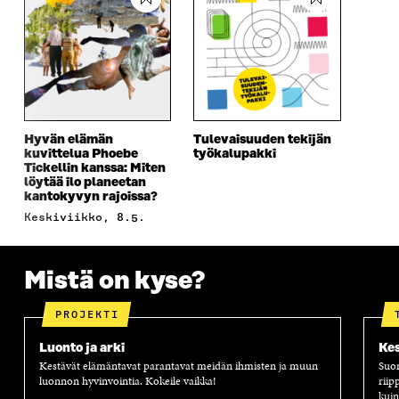
T
U
T
U
K
U
U
U
T
K
U
U
U
U
I
U
U
U
U
U
D
U
U
D
E
D
U
E
S
E
D
S
S
S
E
S
A
S
S
Hyvän elämän
Tulevaisuuden tekijän
kuvittelua Phoebe
työkalupakki
A
I
A
S
Tickellin kanssa: Miten
I
K
I
A
löytää ilo planeetan
K
K
K
I
kantokyvyn rajoissa?
K
U
K
K
keskiviikko, 8.5.
U
N
U
K
N
A
N
U
A
S
A
N
S
S
S
A
Mistä on kyse?
S
A
S
S
A
A
S
A
PROJEKTI
Luonto ja arki
Kes
Kestävät elämäntavat parantavat meidän ihmisten ja muun
Suom
luonnon hyvinvointia. Kokeile vaikka!
riip
kuin