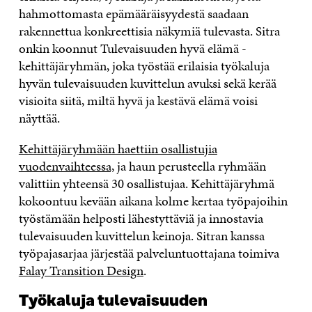
hahmottomasta epämääräisyydestä saadaan
rakennettua konkreettisia näkymiä tulevasta. Sitra
onkin koonnut Tulevaisuuden hyvä elämä -
kehittäjäryhmän, joka työstää erilaisia työkaluja
hyvän tulevaisuuden kuvittelun avuksi sekä kerää
visioita siitä, miltä hyvä ja kestävä elämä voisi
näyttää.
Kehittäjäryhmään haettiin osallistujia
vuodenvaihteessa,
ja haun perusteella ryhmään
valittiin yhteensä 30 osallistujaa. Kehittäjäryhmä
kokoontuu kevään aikana kolme kertaa työpajoihin
työstämään helposti lähestyttäviä ja innostavia
tulevaisuuden kuvittelun keinoja. Sitran kanssa
työpajasarjaa järjestää palveluntuottajana toimiva
Falay Transition Design
.
Työkaluja tulevaisuuden