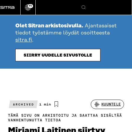
Siirry
FI
suoraan
Vaihda
Hae
sivuston
sisältöön
kieli
Olet Sitran arkistosivulla.
Ajantasaiset
tiedot työstämme löydät osoitteesta
sitra.fi
.
SIIRRY UUDELLE SIVUSTOLLE
Arvioitu
1 min
KUUNTELE
ARCHIVED
lukuaika
TÄMÄ SIVU ON ARKISTOITU JA SAATTAA SISÄLTÄÄ
VANHENTUNUTTA TIETOA
Mirjami Laitinen siirtyy