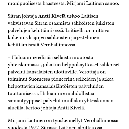
monipuolisesta haasteesta, Mirjami Laitinen sanoo.
Sitran johtaja
Antti Kivelä
uskoo Laitisen
vahvistavan Sitran osaamista sähköisten julkisten
palvelujen kehittämisessä. Laitisella on mittava
kokemus laajojen sähköisten järjestelmien
kehittämisestä Verohallinnossa.
– Haluamme edistää sellaista muutosta
yhteiskunnassa, joka tuo helppokäyttöiset sähköiset
palvelut kansalaisten ulottuville. Verottaja on
toiminut Suomessa pioneerina selkeiden ja arkea
helpottavien kansalaislähtöisten palveluiden
tuottamisessa. Haluamme mahdollistaa
samantyyppiset palvelut muillakin yhteiskunnan
alueilla, kertoo johtaja Antti Kivelä.
Mirjami Laitinen on työskennellyt Verohallinnossa
vuodesta 1972. Sitrassa Laitinen aloittaa osa-