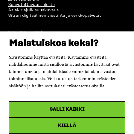
Saavutettavuusseloste
Asiakirjajulkisuuskuvaus
Sitran digitaalinen viestintä ja verkkopalvelut
OTA YHTEYTTÄ
Suomen itsenäisyyden juhlarahasto Sitra
Maistuiskos keksi?
Itämerenkatu 11-13, PL 160,
00181 Helsinki
Sivustomme käyttää evästeitä. Käytämme evästeitä
Puhelin +358 294 618 991
Sähköpostiosoite
nähdäksemme mistä sisällöistä sivustomme käyttäjät ovat
etunimi.sukunimi@sitra.fi tai sitra@sitra.fi
kiinnostuneita ja mahdollistaaksemme joitakin sivuston
toiminnallisuuksia. Voit tutustua tarkemmin evästeiden
Saapumisohjeet
sisältöön ja hallita asetuksiasi evästeasetus-sivulla
Y-tunnus 0202132-3
OLEMME NÄISSÄ SOMEISSA
SALLI KAIKKI
Facebook
Avautuu
uudessa
Linkedin
ikkunassa
KIELLÄ
Avautuu
uudessa