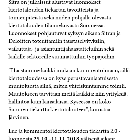
Sitra on julkaissut alustavat luonnokset
kiertotalouden tiekartan tavoitteista ja
toimenpiteistä sekä niiden pohjalla olevasta
kiertotalouden tilannekuvasta Suomessa.
Luonnokset pohjautuvat syksyn aikana Sitran ja
Deloitten toteuttamiin taustaselvityksiin,
vaikuttaja- ja asiantuntijahaastatteluihin sekä
kaikille sektoreille suunnattuihin työpajoihin.
”Haastamme kaikki mukaan kommentoimaan, sillä
kiertotaloudessa on kyse perustavanlaatuisesta
muutoksesta siinä, miten yhteiskuntamme toimii.
Muutokseen tarvitaan meitä kaikkia: niin yrityksiä,
hallintoa kuin kansalaisia. Kyseessä on koko
Suomen tiekartta kiertotalouteen”, korostaa
Järvinen.
Lue ja kommentoi kiertotalouden tiekartta 2.0 -
luonnosta
25.10.-11.11.2018
välisenä aikana