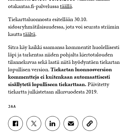
otakantaa.fi-palvelussa
täällä
.
Tiekarttaluonnosta esitellään 30.10.
sidosryhmätilaisuudessa, jota voi seurata striimin
kautta
täältä
.
Sitra käy kaikki saamansa kommentit huolellisesti
läpi ja tarkentaa niiden pohjalta kiertotalouden
tilannekuvaa sekä laatii niitä hyödyntäen tiekartan
lopullisen version.
Tiekartan luonnosversion
kommentteja ei kuitenkaan automaattisesti
sisällytetä lopulliseen tiekarttaan.
Päivitetty
tiekartta julkistetaan alkuvuodesta 2019.
JAA
J
J
J
J
K
A
A
A
A
O