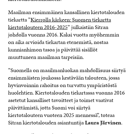
Maailman ensimmäinen kansallinen kiertotalouden
tiekartta ”
Kierrolla kärkeen: Suomen tiekartta
kiertotalouteen 2016-2025
” julkaistiin Sitran
johdolla vuonna 2016. Kaksi vuotta myöhemmin
on aika arvioida tiekartan etenemistä, nostaa
kunnianhimon tasoa ja päivittää sisällöt
muuttuneen maailman tarpeisiin.
”Suomella on maailmanluokan mahdollisuus siirtyä
ensimmäisten joukossa kestävään talouteen, jossa
hyvinvoinnin rahoitus on turvattu ympäristöstä
huolehtien. Kiertotalouden tiekartassa vuonna 2016
asetetut kansalliset tavoitteet ja toimet vaativat
päivittämistä, jotta Suomi voi siirtyä
kiertotalouteen vuoteen 2025 mennessä”, toteaa
Sitran kiertotalouden asiantuntija
Laura Järvinen
.