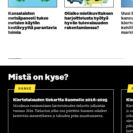
S
A
S
S
A
I
A
S
Kansalaisten
Olisiko mielikuvituksen
Uusi 
I
K
I
A
metsäpaneeli tukee
harjoittelusta hyötyä
kannu
K
K
K
I
metsien käytön
hyvän tulevaisuuden
kiert
K
U
K
K
kestävyyttä parantavia
rakentamisessa?
kehit
U
N
U
K
toimia
markk
N
A
N
U
A
S
A
N
S
S
S
A
S
A
S
S
A
A
S
A
Mistä on kyse?
HANKE
Kiertotalouden tiekartta Suomelle 2016-2025
Kie
Maailman ensimmäinen kiertotalouden tiekartta julkaistiin
Kier
vuonna 2016. Tiekartan jatko-osa päivittää Suomen askeleet
ja r
kestävään menestykseen ja talouden pelin muuttamiseen.
jatk
olev
pitk
käyt