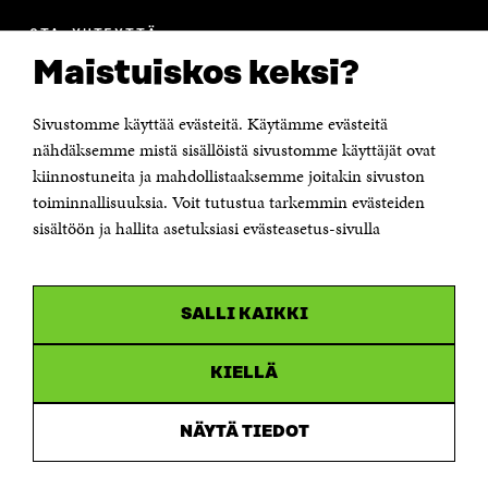
OTA YHTEYTTÄ
Suomen itsenäisyyden juhlarahasto Sitra
Maistuiskos keksi?
Itämerenkatu 11-13, PL 160,
00181 Helsinki
Sivustomme käyttää evästeitä. Käytämme evästeitä
Puhelin +358 294 618 991
Sähköpostiosoite
nähdäksemme mistä sisällöistä sivustomme käyttäjät ovat
etunimi.sukunimi@sitra.fi tai sitra@sitra.fi
kiinnostuneita ja mahdollistaaksemme joitakin sivuston
toiminnallisuuksia. Voit tutustua tarkemmin evästeiden
Saapumisohjeet
sisältöön ja hallita asetuksiasi evästeasetus-sivulla
Y-tunnus 0202132-3
OLEMME NÄISSÄ SOMEISSA
SALLI KAIKKI
Facebook
Avautuu
uudessa
Linkedin
ikkunassa
KIELLÄ
Avautuu
uudessa
Youtube
ikkunassa
Avautuu
NÄYTÄ TIEDOT
uudessa
Instagram
ikkunassa
Avautuu