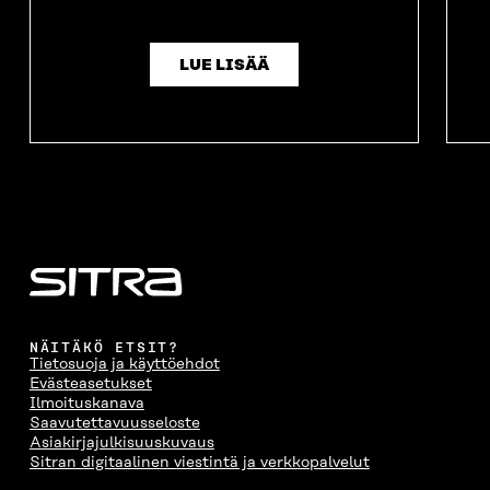
LUE LISÄÄ
NÄITÄKÖ ETSIT?
Tietosuoja ja käyttöehdot
Evästeasetukset
Ilmoituskanava
Saavutettavuusseloste
Asiakirjajulkisuuskuvaus
Sitran digitaalinen viestintä ja verkkopalvelut