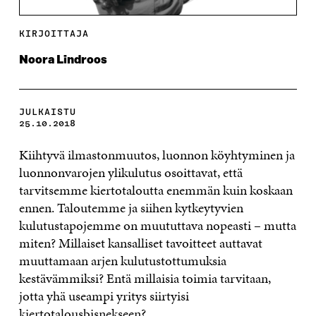
KIRJOITTAJA
Noora Lindroos
JULKAISTU
25.10.2018
Kiihtyvä ilmastonmuutos, luonnon köyhtyminen ja
luonnonvarojen ylikulutus osoittavat, että
tarvitsemme kiertotaloutta enemmän kuin koskaan
ennen. Taloutemme ja siihen kytkeytyvien
kulutustapojemme on muututtava nopeasti – mutta
miten? Millaiset kansalliset tavoitteet auttavat
muuttamaan arjen kulutustottumuksia
kestävämmiksi? Entä millaisia toimia tarvitaan,
jotta yhä useampi yritys siirtyisi
kiertotalousbisnekseen?