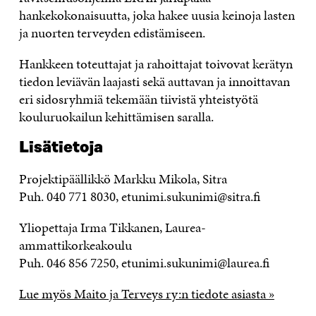
hankekokonaisuutta, joka hakee uusia keinoja lasten
ja nuorten terveyden edistämiseen.
Hankkeen toteuttajat ja rahoittajat toivovat kerätyn
tiedon leviävän laajasti sekä auttavan ja innoittavan
eri sidosryhmiä tekemään tiivistä yhteistyötä
kouluruokailun kehittämisen saralla.
Lisätietoja
Projektipäällikkö Markku Mikola, Sitra
Puh. 040 771 8030, etunimi.sukunimi@sitra.fi
Yliopettaja Irma Tikkanen, Laurea-
ammattikorkeakoulu
Puh. 046 856 7250, etunimi.sukunimi@laurea.fi
Lue myös Maito ja Terveys ry:n tiedote asiasta »