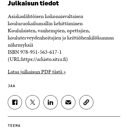
Julkaisun tiedot
Asiakaslähtöisen kokonaisvaltaisen
kouluruokailumallin kehittäminen
Koululaisten, vanhempien, opettajien,
kouluterveydenhoitajien ja keittiöhenkilökunnan
näkemyksiä
ISBN 978-951-563-617-1
(URL:https://arkisto.sitra.fi)
Lataa julkaisun PDF tästä »
JAA
J
J
J
J
K
A
A
A
A
O
A
A
A
A
P
F
T
L
S
I
A
W
I
Ä
O
TEEMA