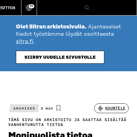
Siirry
FI
suoraan
Vaihda
Hae
sivuston
sisältöön
kieli
Olet Sitran arkistosivulla.
Ajantasaiset
tiedot työstämme löydät osoitteesta
sitra.fi
.
SIIRRY UUDELLE SIVUSTOLLE
Arvioitu
2 min
KUUNTELE
ARCHIVED
lukuaika
TÄMÄ SIVU ON ARKISTOITU JA SAATTAA SISÄLTÄÄ
VANHENTUNUTTA TIETOA
Monipuolista tietoa