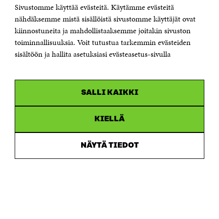
Sivustomme käyttää evästeitä. Käytämme evästeitä
Puhelin +358 294 618 991
Sähköpostiosoite
nähdäksemme mistä sisällöistä sivustomme käyttäjät ovat
etunimi.sukunimi@sitra.fi tai sitra@sitra.fi
kiinnostuneita ja mahdollistaaksemme joitakin sivuston
Saapumisohjeet
toiminnallisuuksia. Voit tutustua tarkemmin evästeiden
sisältöön ja hallita asetuksiasi evästeasetus-sivulla
Y-tunnus 0202132-3
OLEMME NÄISSÄ SOMEISSA
SALLI KAIKKI
Facebook
Avautuu
uudessa
Linkedin
ikkunassa
KIELLÄ
Avautuu
uudessa
Youtube
ikkunassa
Avautuu
NÄYTÄ TIEDOT
uudessa
Instagram
ikkunassa
Avautuu
uudessa
ikkunassa