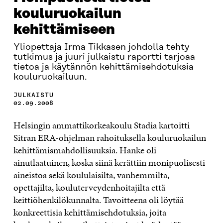
kouluruokailun
kehittämiseen
Yliopettaja Irma Tikkasen johdolla tehty
tutkimus ja juuri julkaistu raportti tarjoaa
tietoa ja käytännön kehittämisehdotuksia
kouluruokailuun.
JULKAISTU
02.09.2008
Helsingin ammattikorkeakoulu Stadia kartoitti
Sitran ERA-ohjelman rahoituksella kouluruokailun
kehittämismahdollisuuksia. Hanke oli
ainutlaatuinen, koska siinä kerättiin monipuolisesti
aineistoa sekä koululaisilta, vanhemmilta,
opettajilta, kouluterveydenhoitajilta että
keittiöhenkilökunnalta. Tavoitteena oli löytää
konkreettisia kehittämisehdotuksia, joita