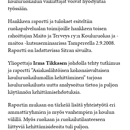
kouluruokailun vaikuttajat voivat hyödyntää
työssään.
Hankkeen raportti ja tulokset esiteltiin
ruokapalvelualan toimijoille hankkeen toisen
rahoittajan Maito ja Terveys ry:n Kouluruokaa ja -
maitoa -kutsuseminaarissa Tampereella 2.9.2008.
Raportti on ladattavissa Sitran sivuilta.
Yliopettaja
Irma Tikkasen
johdolla tehty tutkimus
ja raportti ”Asiakaslähtöisen kokonaisvaltaisen
kouluruokailumallin kehittäminen” tarjoaa
kouluruokailusta uutta analysoitua tietoa ja paljon
käytännön kehittämisehdotuksia.
Raportin mukaan on tärkeää lisätä yhteistyötä eri
ammattiryhmien ja myös vanhempien ja koulun
välillä. Myös ruokaan ja ruokailutilanteeseen
liittyviä kehittämisideoita tuli paljon.