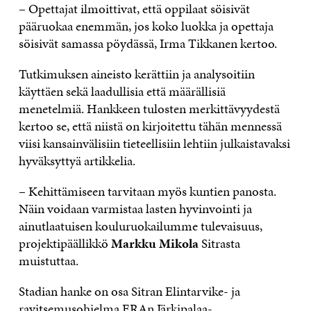
– Opettajat ilmoittivat, että oppilaat söisivät
pääruokaa enemmän, jos koko luokka ja opettaja
söisivät samassa pöydässä, Irma Tikkanen kertoo.
Tutkimuksen aineisto kerättiin ja analysoitiin
käyttäen sekä laadullisia että määrällisiä
menetelmiä. Hankkeen tulosten merkittävyydestä
kertoo se, että niistä on kirjoitettu tähän mennessä
viisi kansainvälisiin tieteellisiin lehtiin julkaistavaksi
hyväksyttyä artikkelia.
– Kehittämiseen tarvitaan myös kuntien panosta.
Näin voidaan varmistaa lasten hyvinvointi ja
ainutlaatuisen kouluruokailumme tulevaisuus,
projektipäällikkö
Markku Mikola
Sitrasta
muistuttaa.
Stadian hanke on osa Sitran Elintarvike- ja
ravitsemusohjelma ERAn Järkipalaa-