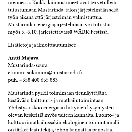
mennessä. Kaikki kiinnostuneet ovat tervetulleita
tutustumaan Mustarinda-talon järjestelmään sekä
työn aikana että järjestelmän valmistuttua.
Mustarindan energiajärjestelmään voi tutustua
myös 5.-6.10. järjestettävässä
WÄRK:Festissä
.
Lisätietoja ja ilmoittautumiset:
Antti Majava
Mustarinda-seura
etunimi.sukunimi@mustarinda.fi
puh. +358 400 655 883
Mustarinda
pyrkii toimimaan tiennäyttäjänä
kestävään kulttuuri- ja matkailutoimintaan.
Yhdistys uskoo energiaan liittyvien kysymysten
olevan keskeisiä myös taiteen kannalta. Luonto- ja
kulttuurimatkailussakin ekologinen toimintamalli
on tärkeä laatutekijä, johon kannattaa panostaa.