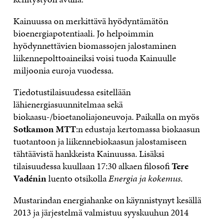
Kainuussa on merkittävä hyödyntämätön
bioenergiapotentiaali. Jo helpoimmin
hyödynnettävien biomassojen jalostaminen
liikennepolttoaineiksi voisi tuoda Kainuulle
miljoonia euroja vuodessa.
Tiedotustilaisuudessa esitellään
lähienergiasuunnitelmaa sekä
biokaasu-/bioetanoliajoneuvoja. Paikalla on myös
Sotkamon MTT
:n edustaja kertomassa biokaasun
tuotantoon ja liikennebiokaasun jalostamiseen
tähtäävistä hankkeista Kainuussa. Lisäksi
tilaisuudessa kuullaan 17:30 alkaen filosofi
Tere
Vadénin
luento otsikolla
Energia ja kokemus
.
Mustarindan energiahanke on käynnistynyt kesällä
2013 ja järjestelmä valmistuu syyskuuhun 2014