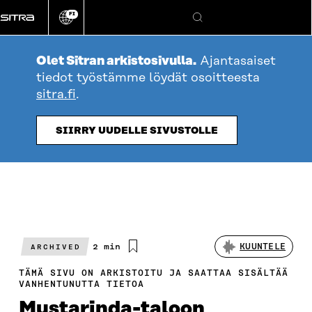
Siirry
FI
suoraan
Vaihda
Hae
sivuston
sisältöön
kieli
Olet Sitran arkistosivulla.
Ajantasaiset
tiedot työstämme löydät osoitteesta
sitra.fi
.
SIIRRY UUDELLE SIVUSTOLLE
Arvioitu
2 min
KUUNTELE
ARCHIVED
lukuaika
TÄMÄ SIVU ON ARKISTOITU JA SAATTAA SISÄLTÄÄ
VANHENTUNUTTA TIETOA
Mustarinda-taloon