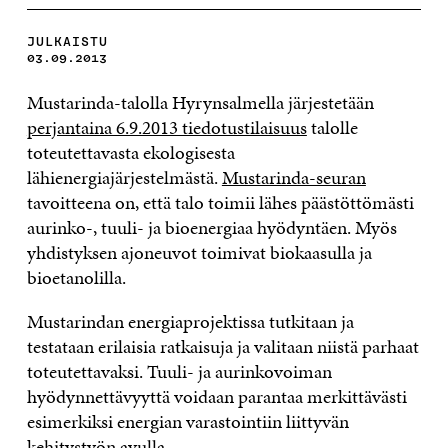
JULKAISTU
03.09.2013
Mustarinda-talolla Hyrynsalmella järjestetään
perjantaina 6.9.2013 tiedotustilaisuus
talolle
toteutettavasta ekologisesta
lähienergiajärjestelmästä.
Mustarinda-seuran
tavoitteena on, että talo toimii lähes päästöttömästi
aurinko-, tuuli- ja bioenergiaa hyödyntäen. Myös
yhdistyksen ajoneuvot toimivat biokaasulla ja
bioetanolilla.
Mustarindan energiaprojektissa tutkitaan ja
testataan erilaisia ratkaisuja ja valitaan niistä parhaat
toteutettavaksi. Tuuli- ja aurinkovoiman
hyödynnettävyyttä voidaan parantaa merkittävästi
esimerkiksi energian varastointiin liittyvän
kehitystyön avulla.