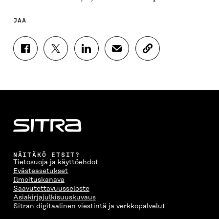
JAA
J
J
J
J
K
A
A
A
A
O
A
A
A
A
P
F
T
L
S
I
A
W
I
Ä
O
C
I
N
H
I
E
T
K
K
A
B
T
E
Ö
R
O
E
D
P
T
O
R
I
O
I
K
I
N
S
K
I
S
I
T
K
NÄITÄKÖ ETSIT?
S
S
S
I
E
Tietosuoja ja käyttöehdot
S
Ä
S
L
L
Evästeasetukset
A
A
Ä
L
I
Ilmoituskanava
A
V
A
A
N
Saavutettavuusseloste
V
A
V
A
L
Asiakirjajulkisuuskuvaus
A
U
A
V
I
Sitran digitaalinen viestintä ja verkkopalvelut
U
T
U
A
N