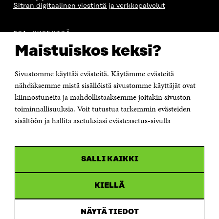
Sitran digitaalinen viestintä ja verkkopalvelut
OTA YHTEYTTÄ
Suomen itsenäisyyden juhlarahasto Sitra
Maistuiskos keksi?
Itämerenkatu 11-13, PL 160,
00181 Helsinki
Sivustomme käyttää evästeitä. Käytämme evästeitä
Puhelin +358 294 618 991
Sähköpostiosoite
nähdäksemme mistä sisällöistä sivustomme käyttäjät ovat
etunimi.sukunimi@sitra.fi tai sitra@sitra.fi
kiinnostuneita ja mahdollistaaksemme joitakin sivuston
Saapumisohjeet
toiminnallisuuksia. Voit tutustua tarkemmin evästeiden
sisältöön ja hallita asetuksiasi evästeasetus-sivulla
Y-tunnus 0202132-3
OLEMME NÄISSÄ SOMEISSA
SALLI KAIKKI
Facebook
Avautuu
uudessa
Linkedin
ikkunassa
KIELLÄ
Avautuu
uudessa
Youtube
ikkunassa
Avautuu
NÄYTÄ TIEDOT
uudessa