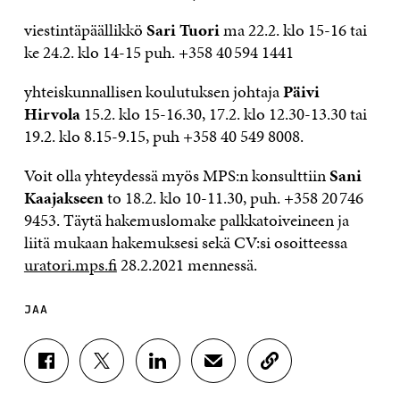
viestintäpäällikkö
Sari Tuori
ma 22.2. klo 15-16 tai
ke 24.2. klo 14-15 puh. +358 40 594 1441
yhteiskunnallisen koulutuksen johtaja
Päivi
Hirvola
15.2. klo 15-16.30, 17.2. klo 12.30-13.30 tai
19.2. klo 8.15-9.15, puh +358 40 549 8008.
Voit olla yhteydessä myös MPS:n konsulttiin
Sani
Kaajakseen
to 18.2. klo 10-11.30, puh. +358 20 746
9453. Täytä hakemuslomake palkkatoiveineen ja
liitä mukaan hakemuksesi sekä CV:si osoitteessa
uratori.mps.fi
28.2.2021 mennessä.
JAA
J
J
J
J
K
A
A
A
A
O
A
A
A
A
P