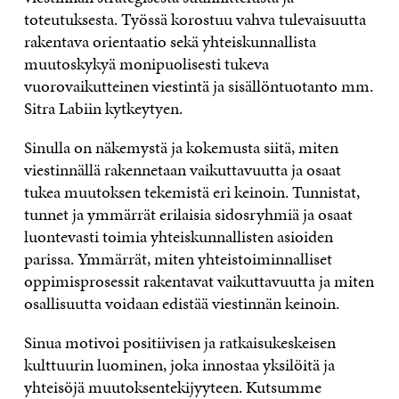
toteutuksesta. Työssä korostuu vahva tulevaisuutta
rakentava orientaatio sekä yhteiskunnallista
muutoskykyä monipuolisesti tukeva
vuorovaikutteinen viestintä ja sisällöntuotanto mm.
Sitra Labiin kytkeytyen.
Sinulla on näkemystä ja kokemusta siitä, miten
viestinnällä rakennetaan vaikuttavuutta ja osaat
tukea muutoksen tekemistä eri keinoin. Tunnistat,
tunnet ja ymmärrät erilaisia sidosryhmiä ja osaat
luontevasti toimia yhteiskunnallisten asioiden
parissa. Ymmärrät, miten yhteistoiminnalliset
oppimisprosessit rakentavat vaikuttavuutta ja miten
osallisuutta voidaan edistää viestinnän keinoin.
Sinua motivoi positiivisen ja ratkaisukeskeisen
kulttuurin luominen, joka innostaa yksilöitä ja
yhteisöjä muutoksentekijyyteen. Kutsumme