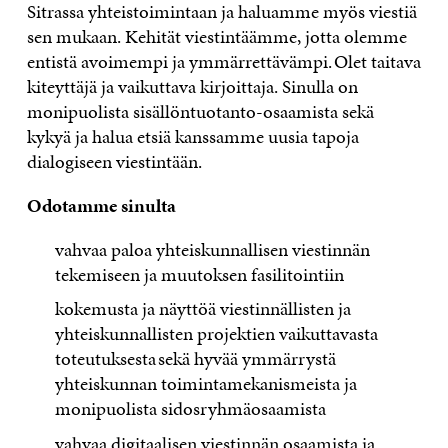
Sitrassa yhteistoimintaan ja haluamme myös viestiä
sen mukaan. Kehität viestintäämme, jotta olemme
entistä avoimempi ja ymmärrettävämpi. Olet taitava
kiteyttäjä ja vaikuttava kirjoittaja. Sinulla on
monipuolista sisällöntuotanto-osaamista sekä
kykyä ja halua etsiä kanssamme uusia tapoja
dialogiseen viestintään.
Odotamme sinulta
vahvaa paloa yhteiskunnallisen viestinnän
tekemiseen ja muutoksen fasilitointiin
kokemusta ja näyttöä viestinnällisten ja
yhteiskunnallisten projektien vaikuttavasta
toteutuksesta sekä hyvää ymmärrystä
yhteiskunnan toimintamekanismeista ja
monipuolista sidosryhmäosaamista
vahvaa digitaalisen viestinnän osaamista ja