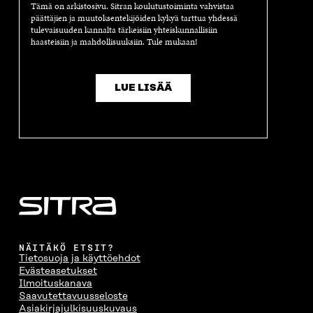
S
A
S
S
Tämä on arkistosivu. Sitran koulutustoiminta vahvistaa
A
I
A
S
päättäjien ja muutoksentekijöiden kykyä tarttua yhdessä
I
K
I
A
tulevaisuuden kannalta tärkeisiin yhteiskunnallisiin
K
K
K
I
haasteisiin ja mahdollisuuksiin. Tule mukaan!
K
U
K
K
U
N
U
K
N
A
N
U
LUE LISÄÄ
A
S
A
N
S
S
S
A
S
A
S
S
A
A
S
A
NÄITÄKÖ ETSIT?
Tietosuoja ja käyttöehdot
Evästeasetukset
Ilmoituskanava
Saavutettavuusseloste
Asiakirjajulkisuuskuvaus