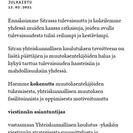
JULKAISTU
12.02.2021
Ennakoimme Sitrassa tulevaisuutta ja kokeilemme
yhdessä muiden kanssa ratkaisuja, joiden avulla
tulevaisuudesta tulisi reilumpi ja kestävämpi.
Sitran yhteiskunnallisen koulutuksen tavoitteena on
lisätä päättäjien ja muutoksentekijöiden halua ja
kykyä tarttua tulevaisuuden haasteisiin ja
mahdollisuuksiin yhdessä.
Haemme
kokenutta
muutoksentekijöiden
tukemisesta, yhteiskunnallisen muutoksen
fasilitoinnista ja oppimisesta motivoitunutta
viestinnän asiantuntijaa
vastaamaan Yhteiskunnallinen koulutus -yksikön
viestinnän strategisesta suunnittelusta ja