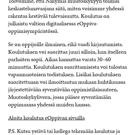
Toivomme, että Näkymiä muutoskykyyn toimisi
keskustelunavaajana siitä, miten voisimme yhdessä
rakentaa kestävää tulevaisuutta. Koulutus on
julkaistu valtion digitaalisessa eOppiva-
oppimisympäristössä.
Se on oppijoille ilmainen, eikä vaadi kirjautumista.
Koulutuksen voi suorittaa juuri silloin, kun itselleen
parhaiten sopii. Aikaa kannattaa varata 30–60
minuuttia. Koulutuksen suorittamisesta voi tulostaa
vapaamuotoisen todistuksen. Lisäksi koulutuksen
suoritettuaan voi ilmoittautua mukaan huhtikuussa
järjestettävään syventävään oppimistilaisuuteen,
Muutoskykyliveen, jossa pääsee syventämään
oppimaansa yhdessä muiden kanssa.
Aloita koulutus eOppivan sivuilla
P.S. Kutsu ystävä tai kollega tekemään koulutus ja