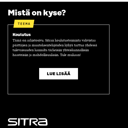
Mistä on kyse?
TEEMA
Koulutus
Tämä on arkistosivu. Sitran koulutustoiminta vahvistaa
päättäjien ja muutoksentekijöiden kykyä tarttua yhdessä
tulevaisuuden kannalta tärkeisiin yhteiskunnallisiin
haasteisiin ja mahdollisuuksiin. Tule mukaan!
LUE LISÄÄ