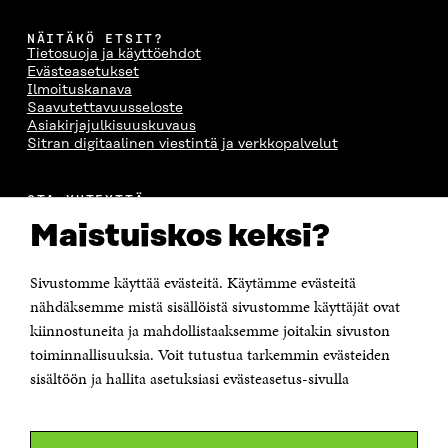
NÄITÄKÖ ETSIT?
Tietosuoja ja käyttöehdot
Evästeasetukset
Ilmoituskanava
Saavutettavuusseloste
Asiakirjajulkisuuskuvaus
Sitran digitaalinen viestintä ja verkkopalvelut
OTA YHTEYTTÄ
Suomen itsenäisyyden juhlarahasto Sitra
Maistuiskos keksi?
Itämerenkatu 11-13, PL 160,
00181 Helsinki
Sivustomme käyttää evästeitä. Käytämme evästeitä
Puhelin +358 294 618 991
Sähköpostiosoite
nähdäksemme mistä sisällöistä sivustomme käyttäjät ovat
etunimi.sukunimi@sitra.fi tai sitra@sitra.fi
kiinnostuneita ja mahdollistaaksemme joitakin sivuston
Saapumisohjeet
toiminnallisuuksia. Voit tutustua tarkemmin evästeiden
sisältöön ja hallita asetuksiasi evästeasetus-sivulla
Y-tunnus 0202132-3
OLEMME NÄISSÄ SOMEISSA