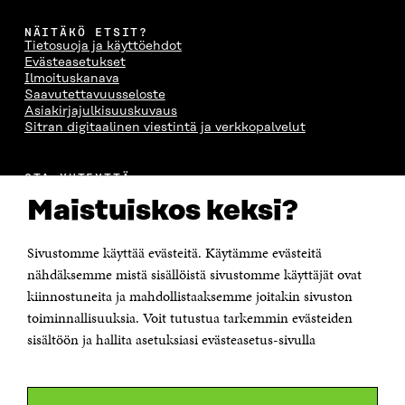
NÄITÄKÖ ETSIT?
Tietosuoja ja käyttöehdot
Evästeasetukset
Ilmoituskanava
Saavutettavuusseloste
Asiakirjajulkisuuskuvaus
Sitran digitaalinen viestintä ja verkkopalvelut
OTA YHTEYTTÄ
Suomen itsenäisyyden juhlarahasto Sitra
Maistuiskos keksi?
Itämerenkatu 11-13, PL 160,
00181 Helsinki
Sivustomme käyttää evästeitä. Käytämme evästeitä
Puhelin +358 294 618 991
Sähköpostiosoite
nähdäksemme mistä sisällöistä sivustomme käyttäjät ovat
etunimi.sukunimi@sitra.fi tai sitra@sitra.fi
kiinnostuneita ja mahdollistaaksemme joitakin sivuston
Saapumisohjeet
toiminnallisuuksia. Voit tutustua tarkemmin evästeiden
sisältöön ja hallita asetuksiasi evästeasetus-sivulla
Y-tunnus 0202132-3
OLEMME NÄISSÄ SOMEISSA