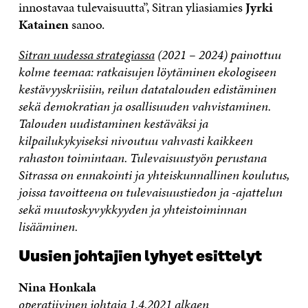
innostavaa tulevaisuutta”, Sitran yliasiamies
Jyrki
Katainen
sanoo.
Sitran uudessa strategiassa
(2021 – 2024) painottuu
kolme teemaa: ratkaisujen löytäminen ekologiseen
kestävyyskriisiin, reilun datatalouden edistäminen
sekä demokratian ja osallisuuden vahvistaminen.
Talouden uudistaminen kestäväksi ja
kilpailukykyiseksi nivoutuu vahvasti kaikkeen
rahaston toimintaan. Tulevaisuustyön perustana
Sitrassa on ennakointi ja yhteiskunnallinen koulutus,
joissa tavoitteena on tulevaisuustiedon ja -ajattelun
sekä muutoskyvykkyyden ja yhteistoiminnan
lisääminen.
Uusien johtajien lyhyet esittelyt
Nina Honkala
operatiivinen johtaja 1.4.2021 alkaen