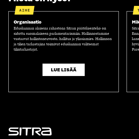
AIHE
Organisaatio
Mik
Eduskunnan alaisena rahastona Sitran päätöksenteko on
Sitr
sidottu suomalaiseen parlamentarismiin. Hallinnostamme
Enn
vastaavat hallintoneuvosto, hallitus ja yliasiamies. Hallinnon
kans
ja tilien tarkastajina toimivat eduskunnan valitsemat
hyvi
tilintarkastajat.
Pare
LUE LISÄÄ