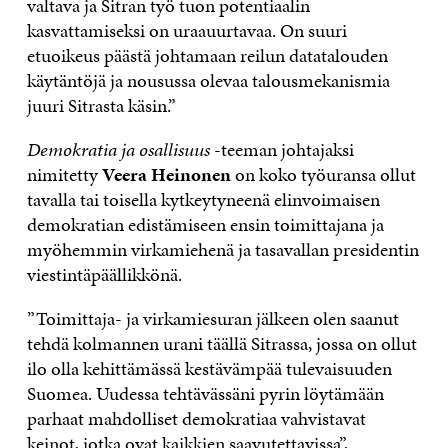
valtava ja Sitran työ tuon potentiaalin
kasvattamiseksi on uraauurtavaa. On suuri
etuoikeus päästä johtamaan reilun datatalouden
käytäntöjä ja nousussa olevaa talousmekanismia
juuri Sitrasta käsin.”
Demokratia ja osallisuus
-teeman johtajaksi
nimitetty
Veera Heinonen
on koko työuransa ollut
tavalla tai toisella kytkeytyneenä elinvoimaisen
demokratian edistämiseen ensin toimittajana ja
myöhemmin virkamiehenä ja tasavallan presidentin
viestintäpäällikkönä.
”Toimittaja- ja virkamiesuran jälkeen olen saanut
tehdä kolmannen urani täällä Sitrassa, jossa on ollut
ilo olla kehittämässä kestävämpää tulevaisuuden
Suomea. Uudessa tehtävässäni pyrin löytämään
parhaat mahdolliset demokratiaa vahvistavat
keinot, jotka ovat kaikkien saavutettavissa”,