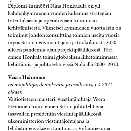
Diplomi-insinööri Nina Honkalalla on yli
kahdenkymmenen vuoden kokemus strategian
toteutuksesta ja operatiivisen toiminnan
kehittämisestä. Viimeiset kymmenen vuotta hän on
toiminut johdon konsulttina toimien useita vuosia
myös Sitran neuvonantajana ja toukokuusta 2020
alkaen pandemia-ajan projektipäällikkönä. Tätä
ennen Honkala toimi globaalissa liiketoiminnassa
kehittämis- ja johtotehtävissä Nokialla 2000–2010.
Veera Heinonen
teemajohtaja, demokratia ja osallisuus, 1.4.2021
alkaen
Valtiotieteen maisteri, viestintäjohtaja Veera
Heinonen toimi ennen Sitran johtotehtäviä
tasavallan presidentin viestintäpäällikkönä,
ulkoministeriön viestintäjohtajana ja
lehdistöneuvoksena Lontoossa. Virkamiesuraa