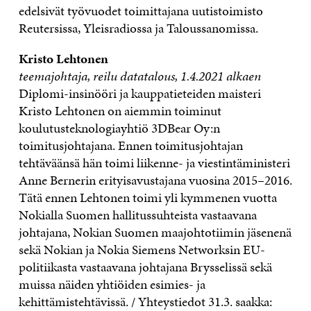
edelsivät työvuodet toimittajana uutistoimisto
Reutersissa, Yleisradiossa ja Taloussanomissa.
Kristo Lehtonen
teemajohtaja, reilu datatalous, 1.4.2021 alkaen
Diplomi-insinööri ja kauppatieteiden maisteri
Kristo Lehtonen on aiemmin toiminut
koulutusteknologiayhtiö 3DBear Oy:n
toimitusjohtajana. Ennen toimitusjohtajan
tehtäväänsä hän toimi liikenne- ja viestintäministeri
Anne Bernerin erityisavustajana vuosina 2015–2016.
Tätä ennen Lehtonen toimi yli kymmenen vuotta
Nokialla Suomen hallitussuhteista vastaavana
johtajana, Nokian Suomen maajohtotiimin jäsenenä
sekä Nokian ja Nokia Siemens Networksin EU-
politiikasta vastaavana johtajana Brysselissä sekä
muissa näiden yhtiöiden esimies- ja
kehittämistehtävissä. / Yhteystiedot 31.3. saakka: