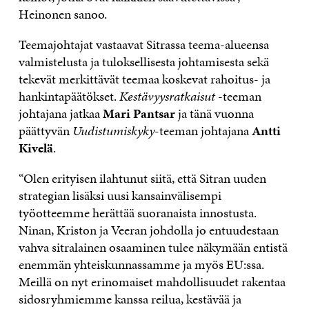
Heinonen sanoo.
Teemajohtajat vastaavat Sitrassa teema-alueensa
valmistelusta ja tuloksellisesta johtamisesta sekä
tekevät merkittävät teemaa koskevat rahoitus- ja
hankintapäätökset.
Kestävyysratkaisut
-teeman
johtajana jatkaa
Mari Pantsar
ja tänä vuonna
päättyvän
Uudistumiskyky
-teeman johtajana
Antti
Kivelä
.
“Olen erityisen ilahtunut siitä, että Sitran uuden
strategian lisäksi uusi kansainvälisempi
työotteemme herättää suoranaista innostusta.
Ninan, Kriston ja Veeran johdolla jo entuudestaan
vahva sitralainen osaaminen tulee näkymään entistä
enemmän yhteiskunnassamme ja myös EU:ssa.
Meillä on nyt erinomaiset mahdollisuudet rakentaa
sidosryhmiemme kanssa reilua, kestävää ja