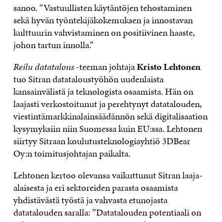
sanoo. ”Vastuullisten käytäntöjen tehostaminen
sekä hyvän työntekijäkokemuksen ja innostavan
kulttuurin vahvistaminen on positiivinen haaste,
johon tartun innolla.”
Reilu datatalous
-teeman johtaja
Kristo Lehtonen
tuo Sitran datataloustyöhön uudenlaista
kansainvälistä ja teknologista osaamista. Hän on
laajasti verkostoitunut ja perehtynyt datatalouden,
viestintämarkkinalainsäädännön sekä digitalisaation
kysymyksiin niin Suomessa kuin EU:ssa. Lehtonen
siirtyy Sitraan koulutusteknologiayhtiö 3DBear
Oy:n toimitusjohtajan paikalta.
Lehtonen kertoo olevansa vaikuttunut Sitran laaja-
alaisesta ja eri sektoreiden parasta osaamista
yhdistävästä työstä ja vahvasta etunojasta
datatalouden saralla: ”Datatalouden potentiaali on