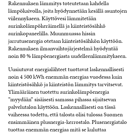
Rakennuksen lämmitys toteutetaan kahdella
lämpökaivolla, joita hyödynnetään kesällä asuntojen
viilennykseen. Käyttövesi lämmitetään
aurinkolämpökeräimellä ja kiinteistösähkö
aurinkopaneelilla. Muunmuassa hissin
jarrutusenergia otetaan kiinteistösähkön käyttöön.
Rakennuksen ilmanvaihtojärjestelmä hyödyntää
noin 80 % lämpöenergiasta uudelleenlämmitykseen.
Uusiutuvat energialähteet tuottavat laskennallisesti
noin 4 500 kWh enemmän energiaa vuodessa kuin
kiinteistösähkö ja kiinteistön lämmitys tarvitsevat.
Ylimääräinen tuotettu aurinkolämpöenergia
”myydään” sisäisesti samassa pihassa sijaitsevan
palvelutalon käyttöön. Laskennallisesti on tässä
vaiheessa todettu, että talosta olisi tulossa Suomen
ensimmäinen plusnergia-kerrostalo. Plusenergiatalo
tuottaa enemmän energiaa mitä se kuluttaa