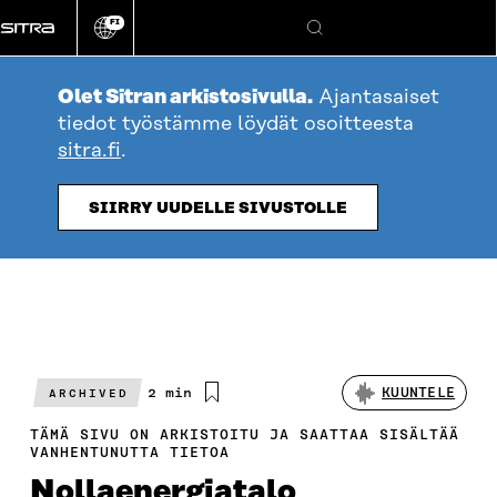
Siirry
FI
suoraan
Vaihda
Hae
sivuston
sisältöön
kieli
Olet Sitran arkistosivulla.
Ajantasaiset
tiedot työstämme löydät osoitteesta
sitra.fi
.
SIIRRY UUDELLE SIVUSTOLLE
Arvioitu
2 min
KUUNTELE
ARCHIVED
lukuaika
TÄMÄ SIVU ON ARKISTOITU JA SAATTAA SISÄLTÄÄ
VANHENTUNUTTA TIETOA
Nollaenergiatalo