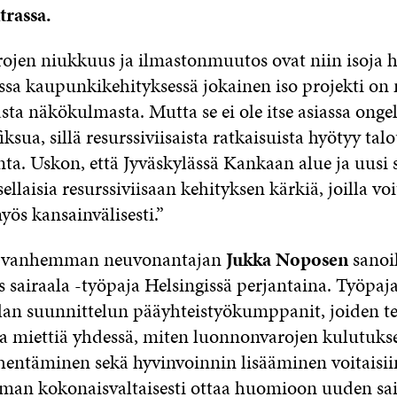
trassa.
jen niukkuus ja ilmastonmuutos ovat niin isoja ha
ssa kaupunkikehityksessä jokainen iso projekti on 
asta näkökulmasta. Mutta se ei ole itse asiassa ong
ksua, sillä resurssiviisaista ratkaisuista hyötyy talo
a. Uskon, että Jyväskylässä Kankaan alue ja uusi s
sellaisia resurssiviisaan kehityksen kärkiä, joilla voi
yös kansainvälisesti.”
an vanhemman neuvonantajan
Jukka Noposen
sanoi
s sairaala -työpaja Helsingissä perjantaina. Työpaja
alan suunnittelun pääyhteistyökumppanit, joiden te
a miettiä yhdessä, miten luonnonvarojen kulutukse
hentäminen sekä hyvinvoinnin lisääminen voitaisii
an kokonaisvaltaisesti ottaa huomioon uuden sai