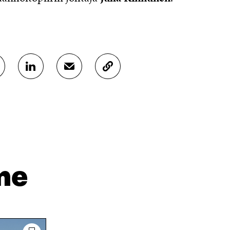
J
J
K
A
A
O
A
A
P
L
S
I
I
Ä
O
N
H
I
K
K
A
E
Ö
R
D
P
T
I
O
I
me
N
S
K
I
T
K
S
I
E
S
L
L
Ä
L
I
A
A
N