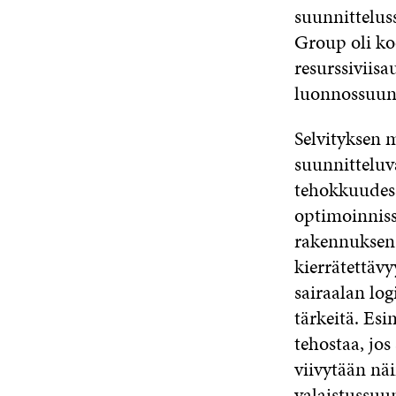
suunnittelus
Group oli k
resurssiviis
luonnossuunn
Selvityksen 
suunnitteluv
tehokkuudes
optimoinniss
rakennuksen j
kierrätettävy
sairaalan log
tärkeitä. Esi
tehostaa, jos
viivytään nä
valaistussuun