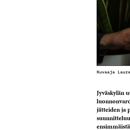
Kuvaaja Laur
Jyväskylän uu
luonnonvaroj
jätteiden ja
suunnitteluu
ensimmäistä 