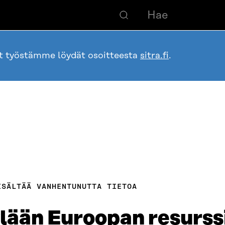
ot työstämme löydät osoitteesta
sitra.fi
.
ISÄLTÄÄ VANHENTUNUTTA TIETOA
ään Euroopan resurssi