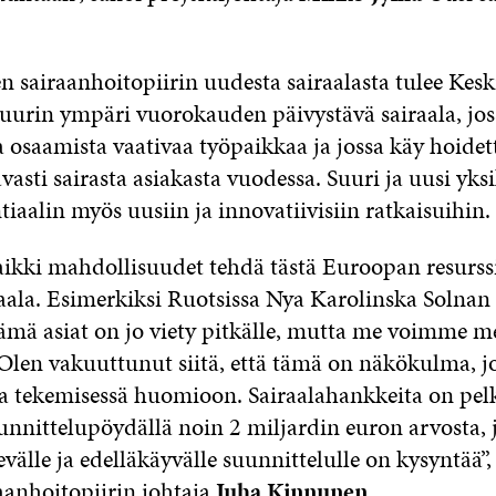
 sairaanhoitopiirin uudesta sairaalasta tulee Ke
suurin ympäri vuorokauden päivystävä sairaala, jos
 osaamista vaativaa työpaikkaa ja jossa käy hoide
asti sairasta asiakasta vuodessa. Suuri ja uusi yks
tiaalin myös uusiin ja innovatiivisiin ratkaisuihin
aikki mahdollisuudet tehdä tästä Euroopan resurssi
raala. Esimerkiksi Ruotsissa Nya Karolinska Solnan
nämä asiat on jo viety pitkälle, mutta me voimme m
Olen vakuuttunut siitä, että tämä on näkökulma, j
sa tekemisessä huomioon. Sairaalahankkeita on pel
nnittelupöydällä noin 2 miljardin euron arvosta, 
evälle ja edelläkäyvälle suunnittelulle on kysyntää”,
anhoitopiirin johtaja
Juha Kinnunen
.