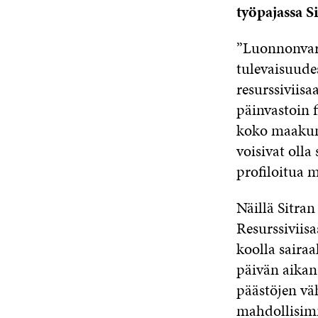
työpajassa Si
”Luonnonvaro
tulevaisuude
resurssiviisa
päinvastoin fi
koko maakunt
voisivat olla 
profiloitua m
Näillä Sitr
Resurssiviisa
koolla saira
päivän aikan
päästöjen vä
mahdollisimm