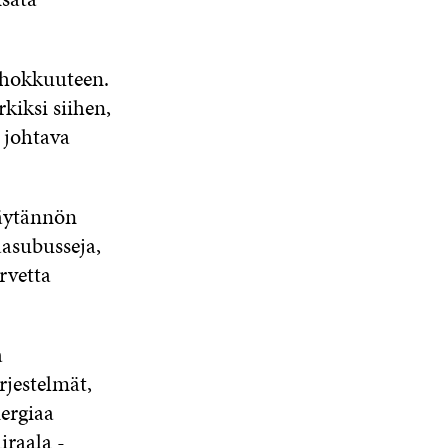
ehokkuuteen.
kiksi siihen,
i johtava
käytännön
aasubusseja,
rvetta
a
rjestelmät,
nergiaa
iraala -