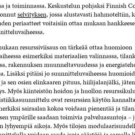
sa ja toiminnassa. Keskustelun pohjaksi Finnish C
oonnut
selvityksen
, jossa alustavasti hahmoteltiin, 
auden periaatteet voitaisiin ottaa mukaan hankkees
itteluvaiheessa.
mukaan resurssiviisaus on tärkeää ottaa huomioon
aiheessa esimerkiksi materiaalien valinnassa, tilan
sa, rakennuksen muunneltavuudessa ja energiate
a. Lisäksi pitäisi jo suunnitteluvaiheessa huomioi
a sen osien elinkaaren pituus, hiilijalanjälki, jäte
ys. Myös kiinteistön hoidon ja huollon resurssikulu
istiikkasuunnittelu ovat resurssien käytön kannalt
merkiksi sairaalan kokoa voidaan pienentää ja tila
 sen ympärille saadaan toimivia palveluasuntoja – j
in lyhyempiä aikoja. Myös tilojen modulaarisuudell
nittelulla voidaan saada isoja säästöjä ja samalla l