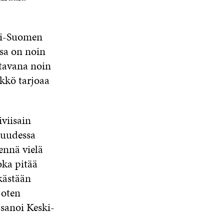
ski-Suomen
sa on noin
ttavana noin
ikkö tarjoaa
.
viisain
 uudessa
ennä vielä
oka pitää
kästään
joten
 sanoi Keski-