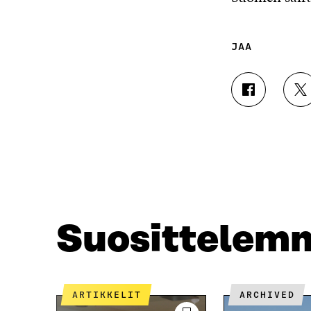
JAA
J
J
A
A
A
A
F
T
A
W
C
I
E
T
B
T
O
E
O
R
Suosittelem
K
I
I
S
S
S
S
Ä
A
A
ARTIKKELIT
ARCHIVED
A
V