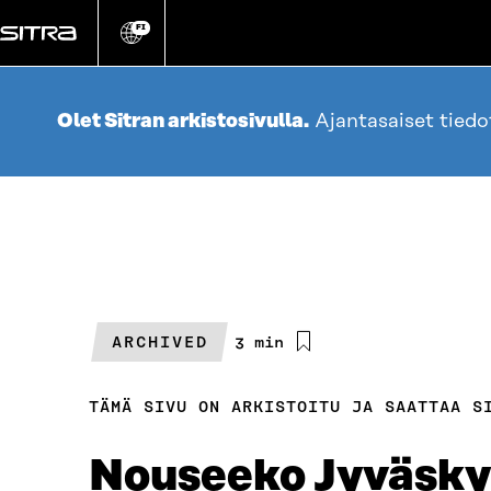
Siirry
suoraan
FI
Vaihda
sivuston
sisältöön
kieli
Olet Sitran arkistosivulla.
Ajantasaiset tied
ARCHIVED
Arvioitu
3 min
lukuaika
TÄMÄ SIVU ON ARKISTOITU JA SAATTAA S
Nouseeko Jyväskyl