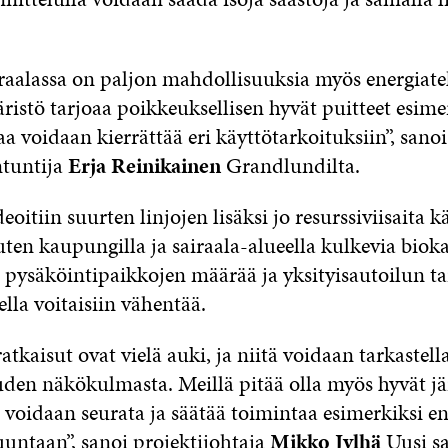
raalassa on paljon mahdollisuuksia myös energiat
istö tarjoaa poikkeuksellisen hyvät puitteet esimer
a voidaan kierrättää eri käyttötarkoituksiin”, sano
ntuntija
Erja Reinikainen
Grandlundilta.
eoitiin suurten linjojen lisäksi jo resurssiviisaita 
uten kaupungilla ja sairaala-alueella kulkevia biok
a pysäköintipaikkojen määrää ja yksityisautoilun ta
ella voitaisiin vähentää.
atkaisut ovat vielä auki, ja niitä voidaan tarkastell
uden näkökulmasta. Meillä pitää olla myös hyvät jä
 voidaan seurata ja säätää toimintaa esimerkiksi e
uuntaan”, sanoi projektijohtaja
Mikko Jylhä
Uusi sa