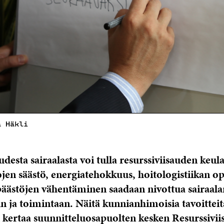
a Häkli
desta sairaalasta voi tulla resurssiviisauden keul
en säästö, energiatehokkuus, hoitologistiikan op
 päästöjen vähentäminen saadaan nivottua sairaala
n ja toimintaan. Näitä kunnianhimoisia tavoitteit
kertaa suunnitteluosapuolten kesken Resurssiviis