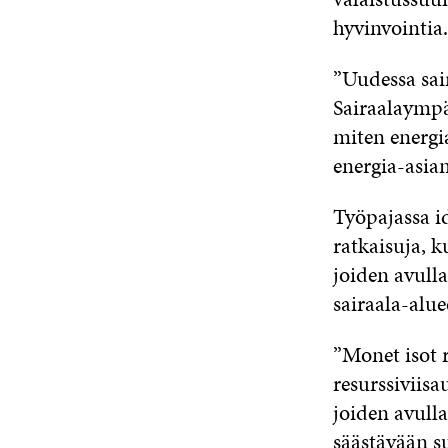
hyvinvointia.
”Uudessa sai
Sairaalaympär
miten energia
energia-asia
Työpajassa id
ratkaisuja, k
joiden avull
sairaala-alue
”Monet isot r
resurssiviisa
joiden avulla
säästävään s