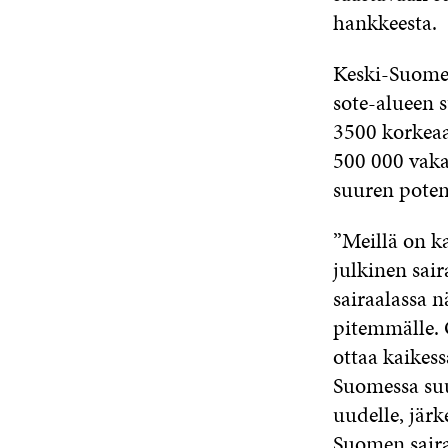
hankkeesta.
Keski-Suomen
sote-alueen 
3500 korkeaa
500 000 vakav
suuren poten
”Meillä on k
julkinen sai
sairaalassa 
pitemmälle. 
ottaa kaikes
Suomessa suu
uudelle, järk
Suomen saira