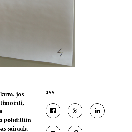
akuva, jos
JAA
timointi,
n
J
J
J
a pohdittiin
A
A
A
A
A
A
as sairaala
-
F
T
L