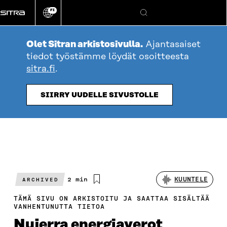
Siirry
FI
suoraan
Vaihda
Hae
sivuston
sisältöön
kieli
Olet Sitran arkistosivulla.
Ajantasaiset
tiedot työstämme löydät osoitteesta
sitra.fi
.
SIIRRY UUDELLE SIVUSTOLLE
Arvioitu
2 min
KUUNTELE
ARCHIVED
lukuaika
TÄMÄ SIVU ON ARKISTOITU JA SAATTAA SISÄLTÄÄ
VANHENTUNUTTA TIETOA
Nujerra energiaverot