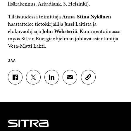
lisärakennus, Arkadiank. 3, Helsinki).
Tilaisuudessa toimittaja
Anna-Stina Nykänen
haastattelee tietokirjailija Jussi Laitista ja
elokuvaohjaaja
John Websteriä
. Kommentoimassa
myös Sitran Energiaohjelman johtava asiantuntija
Vesa-Matti Lahti.
JAA
J
J
J
J
K
A
A
A
A
O
A
A
A
A
P
F
T
L
S
I
A
W
I
Ä
O
C
I
N
H
I
E
T
K
K
A
B
T
E
Ö
R
O
E
D
P
T
O
R
I
O
I