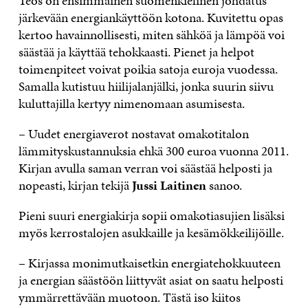
Teos on ensimmäinen suomenkielinen johdatus
järkevään energiankäyttöön kotona. Kuvitettu opas
kertoo havainnollisesti, miten sähköä ja lämpöä voi
säästää ja käyttää tehokkaasti. Pienet ja helpot
toimenpiteet voivat poikia satoja euroja vuodessa.
Samalla kutistuu hiilijalanjälki, jonka suurin siivu
kuluttajilla kertyy nimenomaan asumisesta.
– Uudet energiaverot nostavat omakotitalon
lämmityskustannuksia ehkä 300 euroa vuonna 2011.
Kirjan avulla saman verran voi säästää helposti ja
nopeasti, kirjan tekijä
Jussi Laitinen
sanoo.
Pieni suuri energiakirja sopii omakotiasujien lisäksi
myös kerrostalojen asukkaille ja kesämökkeilijöille.
– Kirjassa monimutkaisetkin energiatehokkuuteen
ja energian säästöön liittyvät asiat on saatu helposti
ymmärrettävään muotoon. Tästä iso kiitos