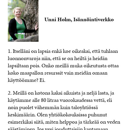
Unni Holm, Isännöintiverkko
1. Itselläni on lapsia enkä koe oikeaksi, että tuhlaan
luonnonvaroja niin, että se on heiltä ja heidän
lapsiltaan pois. Onko meillä muka oikeutusta ottaa
koko maapallon resurssit vain meidän omaan
käyttöömme? Ei.
2. Meillä on kotona kaksi aikuista ja neljä lasta, ja
käytämme alle 80 litraa vuorokaudessa vettä, eli
noin puolet vähemmän kuin taloyhtiössä
keskimäärin. Olen yhtiökokouksissa puhunut
esimerkiksi siitä, miten helppoa ja tärkeää on veden
säästäminen. Jos vesi jouduttaisiin kantamaan