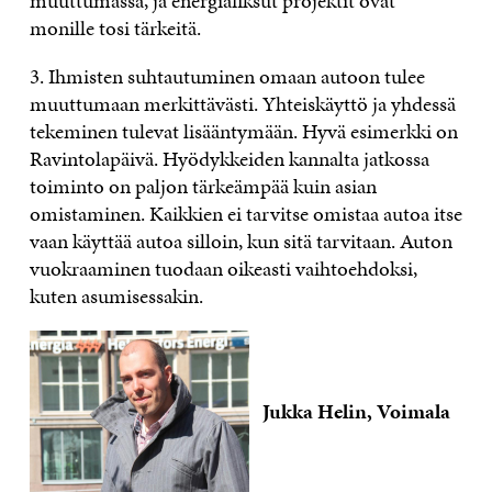
muuttumassa, ja energiafiksut projektit ovat
monille tosi tärkeitä.
3. Ihmisten suhtautuminen omaan autoon tulee
muuttumaan merkittävästi. Yhteiskäyttö ja yhdessä
tekeminen tulevat lisääntymään. Hyvä esimerkki on
Ravintolapäivä. Hyödykkeiden kannalta jatkossa
toiminto on paljon tärkeämpää kuin asian
omistaminen. Kaikkien ei tarvitse omistaa autoa itse
vaan käyttää autoa silloin, kun sitä tarvitaan. Auton
vuokraaminen tuodaan oikeasti vaihtoehdoksi,
kuten asumisessakin.
Jukka Helin, Voimala