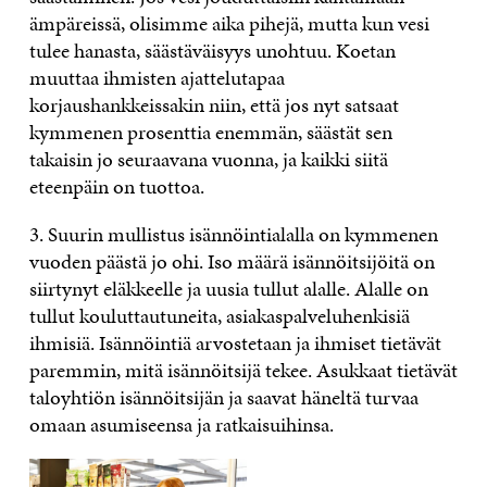
ämpäreissä, olisimme aika pihejä, mutta kun vesi
tulee hanasta, säästäväisyys unohtuu. Koetan
muuttaa ihmisten ajattelutapaa
korjaushankkeissakin niin, että jos nyt satsaat
kymmenen prosenttia enemmän, säästät sen
takaisin jo seuraavana vuonna, ja kaikki siitä
eteenpäin on tuottoa.
3. Suurin mullistus isännöintialalla on kymmenen
vuoden päästä jo ohi. Iso määrä isännöitsijöitä on
siirtynyt eläkkeelle ja uusia tullut alalle. Alalle on
tullut kouluttautuneita, asiakaspalveluhenkisiä
ihmisiä. Isännöintiä arvostetaan ja ihmiset tietävät
paremmin, mitä isännöitsijä tekee. Asukkaat tietävät
taloyhtiön isännöitsijän ja saavat häneltä turvaa
omaan asumiseensa ja ratkaisuihinsa.