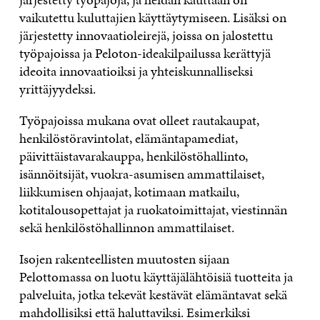
vaikutettu kuluttajien käyttäytymiseen. Lisäksi on
järjestetty innovaatioleirejä, joissa on jalostettu
työpajoissa ja Peloton-ideakilpailussa kerättyjä
ideoita innovaatioiksi ja yhteiskunnalliseksi
yrittäjyydeksi.
Työpajoissa mukana ovat olleet rautakaupat,
henkilöstöravintolat, elämäntapamediat,
päivittäistavarakauppa, henkilöstöhallinto,
isännöitsijät, vuokra-asumisen ammattilaiset,
liikkumisen ohjaajat, kotimaan matkailu,
kotitalousopettajat ja ruokatoimittajat, viestinnän
sekä henkilöstöhallinnon ammattilaiset.
Isojen rakenteellisten muutosten sijaan
Pelottomassa on luotu käyttäjälähtöisiä tuotteita ja
palveluita, jotka tekevät kestävät elämäntavat sekä
mahdollisiksi että haluttaviksi. Esimerkiksi