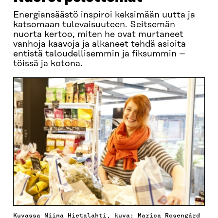
Energiansäästö inspiroi keksimään uutta ja
katsomaan tulevaisuuteen. Seitsemän
nuorta kertoo, miten he ovat murtaneet
vanhoja kaavoja ja alkaneet tehdä asioita
entistä taloudellisemmin ja fiksummin –
töissä ja kotona.
Kuvassa Niina Hietalahti, kuva: Marica Rosengård