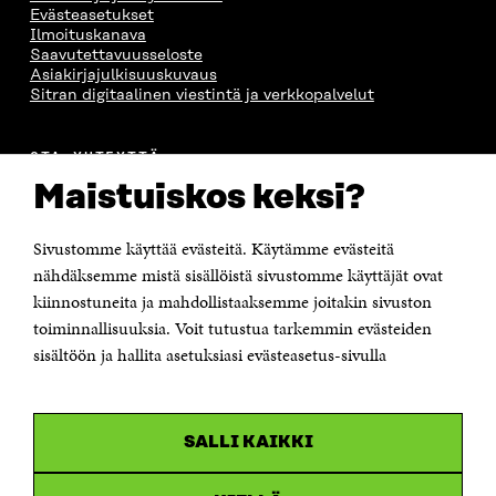
S
S
S
A
Evästeasetukset
S
A
S
S
Ilmoituskanava
A
A
S
Saavutettavuusseloste
A
Asiakirjajulkisuuskuvaus
Sitran digitaalinen viestintä ja verkkopalvelut
OTA YHTEYTTÄ
Suomen itsenäisyyden juhlarahasto Sitra
Maistuiskos keksi?
Itämerenkatu 11-13, PL 160,
00181 Helsinki
Sivustomme käyttää evästeitä. Käytämme evästeitä
Puhelin +358 294 618 991
Sähköpostiosoite
nähdäksemme mistä sisällöistä sivustomme käyttäjät ovat
etunimi.sukunimi@sitra.fi tai sitra@sitra.fi
kiinnostuneita ja mahdollistaaksemme joitakin sivuston
toiminnallisuuksia. Voit tutustua tarkemmin evästeiden
Saapumisohjeet
sisältöön ja hallita asetuksiasi evästeasetus-sivulla
Y-tunnus 0202132-3
OLEMME NÄISSÄ SOMEISSA
SALLI KAIKKI
Facebook
Avautuu
uudessa