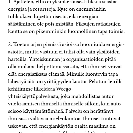
1. Ajattelen, että on yksinkertaisesti fiksua säästää
energiaa ja resursseja. Kyse on enemmänkin
tuhlauksen lopettamisesta, eikä energian
säästäminen ole pois mistään. Fiksujen ratkaisujen
kautta se on pikemminkin luonnollinen tapa toimia.
2. Koetan arjen pienissä asioissa huomioida energia-
asioita, mutta vastuun ei tulisi olla vain yksilöiden
harteilla. Yhteiskunnan ja organisaatioiden pitää
olla mukana helpottamassa sitä, että ihmiset voivat
elää energiafiksua elämää. Minulle luontevin tapa
lähestyä tätä on yrittäjyyden kautta. Peloton-leirillä
kehitimme liikeideaa Weego-
yhteiskäyttöpalvelusta, joka mahdollistaa auton
vuokraamisen ihmiseltä ihmiselle silloin, kun auto
seisoo käyttämättömänä. Palvelu on herättänyt
ihmisissä valtavaa mielenkiintoa. Ihmiset tuntuvat
uskovan, että energiankäytön osalta maailma on