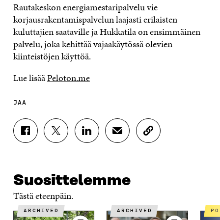
Rautakeskon energiamestaripalvelu vie
korjausrakentamispalvelun laajasti erilaisten
kuluttajien saataville ja Hukkatila on ensimmäinen
palvelu, joka kehittää vajaakäytössä olevien
kiinteistöjen käyttöä.
Lue lisää
Peloton.me
JAA
J
J
J
J
K
A
A
A
A
O
A
A
A
A
P
F
T
L
S
I
A
W
I
Ä
O
Suosittelemme
C
I
N
H
I
E
T
K
K
A
Tästä eteenpäin.
B
T
E
Ö
R
O
E
D
P
T
ARCHIVED
ARCHIVED
P
O
R
I
O
I