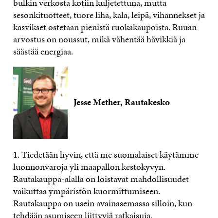
bulkin verkosta kotiin kuljetettuna, mutta
sesonkituotteet, tuore liha, kala, leipä, vihannekset ja
kasvikset ostetaan pienistä ruokakaupoista. Ruuan
arvostus on noussut, mikä vähentää hävikkiä ja
säästää energiaa.
Jesse Mether, Rautakesko
1. Tiedetään hyvin, että me suomalaiset käytämme
luonnonvaroja yli maapallon kestokyvyn.
Rautakauppa-alalla on loistavat mahdollisuudet
vaikuttaa ympäristön kuormittumiseen.
Rautakauppa on usein avainasemassa silloin, kun
tehdään asumiseen liittyviä ratkaisuja.