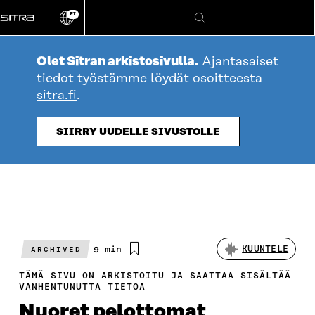
Siirry
FI
suoraan
Vaihda
Hae
sivuston
sisältöön
kieli
Olet Sitran arkistosivulla.
Ajantasaiset
tiedot työstämme löydät osoitteesta
sitra.fi
.
SIIRRY UUDELLE SIVUSTOLLE
Arvioitu
9 min
KUUNTELE
ARCHIVED
lukuaika
TÄMÄ SIVU ON ARKISTOITU JA SAATTAA SISÄLTÄÄ
VANHENTUNUTTA TIETOA
Nuoret pelottomat