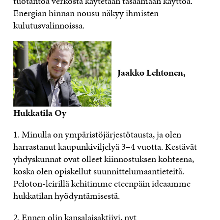
tuotantoa verkosta käytetään tasaamaan käyttöä.
Energian hinnan nousu näkyy ihmisten
kulutusvalinnoissa.
Jaakko Lehtonen,
Hukkatila Oy
1. Minulla on ympäristöjärjestötausta, ja olen
harrastanut kaupunkiviljelyä 3–4 vuotta. Kestävät
yhdyskunnat ovat olleet kiinnostuksen kohteena,
koska olen opiskellut suunnittelumaantieteitä.
Peloton-leirillä kehitimme eteenpäin ideaamme
hukkatilan hyödyntämisestä.
2. Ennen olin kansalaisaktiivi, nyt