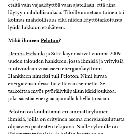
etsitä vain vajaakäyttöä vaan ajatellaan, että aina
löytyy mahdollisuuksia. Tiloille annetaan toinen tai
kolmas mahdollisuus eikä niiden käyttötarkoitusta
lyödä lukkoon etukäteen.
Mikä ihmeen
Peloton
?
Demos Helsinki
ja Sitra käynnistivät vuonna 2009
uuden talouden hankkeen, jossa ihmisiä ja yrityksiä
motivoidaan viisaaseen energiankäyttöön.
Hankkeen nimeksi tuli Peloton. Nimi kuvaa
energiaviisaudessa tarvittavaa asennetta. Se
tarkoittaa myös pyöräilykilpailun kärkijoukkoa,
joka säästää energiaa ajamalla lähellä toisiaan.
Peloton on kouluttanut eri ammattiryhmien
ihmisiä, joilla on erityinen asema energiankulutusta
ohjaavien päätösten tekijöinä. Näille ryhmille on
järjestetty työpajoja, ja heidän kauttaan on