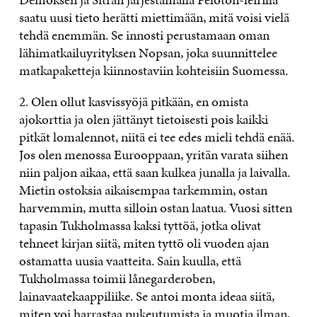
saatu uusi tieto herätti miettimään, mitä voisi vielä
tehdä enemmän. Se innosti perustamaan oman
lähimatkailuyrityksen Nopsan, joka suunnittelee
matkapaketteja kiinnostaviin kohteisiin Suomessa.
2. Olen ollut kasvissyöjä pitkään, en omista
ajokorttia ja olen jättänyt tietoisesti pois kaikki
pitkät lomalennot, niitä ei tee edes mieli tehdä enää.
Jos olen menossa Eurooppaan, yritän varata siihen
niin paljon aikaa, että saan kulkea junalla ja laivalla.
Mietin ostoksia aikaisempaa tarkemmin, ostan
harvemmin, mutta silloin ostan laatua. Vuosi sitten
tapasin Tukholmassa kaksi tyttöä, jotka olivat
tehneet kirjan siitä, miten tyttö oli vuoden ajan
ostamatta uusia vaatteita. Sain kuulla, että
Tukholmassa toimii lånegarderoben,
lainavaatekaappiliike. Se antoi monta ideaa siitä,
miten voi harrastaa pukeutumista ja muotia ilman,