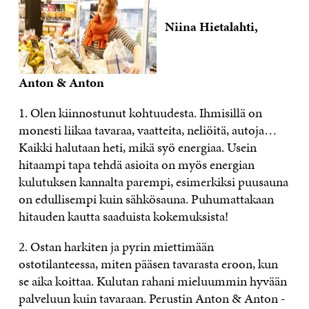
Niina Hietalahti,
Anton & Anton
1. Olen kiinnostunut kohtuudesta. Ihmisillä on
monesti liikaa tavaraa, vaatteita, neliöitä, autoja…
Kaikki halutaan heti, mikä syö energiaa. Usein
hitaampi tapa tehdä asioita on myös energian
kulutuksen kannalta parempi, esimerkiksi puusauna
on edullisempi kuin sähkösauna. Puhumattakaan
hitauden kautta saaduista kokemuksista!
2. Ostan harkiten ja pyrin miettimään
ostotilanteessa, miten pääsen tavarasta eroon, kun
se aika koittaa. Kulutan rahani mieluummin hyvään
palveluun kuin tavaraan. Perustin Anton & Anton -