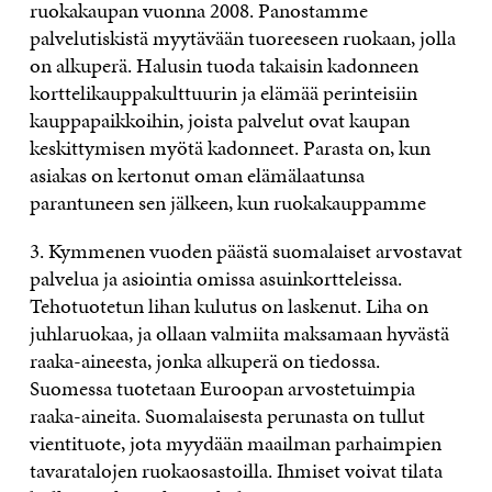
ruokakaupan vuonna 2008. Panostamme
palvelutiskistä myytävään tuoreeseen ruokaan, jolla
on alkuperä. Halusin tuoda takaisin kadonneen
korttelikauppakulttuurin ja elämää perinteisiin
kauppapaikkoihin, joista palvelut ovat kaupan
keskittymisen myötä kadonneet. Parasta on, kun
asiakas on kertonut oman elämälaatunsa
parantuneen sen jälkeen, kun ruokakauppamme
3. Kymmenen vuoden päästä suomalaiset arvostavat
palvelua ja asiointia omissa asuinkortteleissa.
Tehotuotetun lihan kulutus on laskenut. Liha on
juhlaruokaa, ja ollaan valmiita maksamaan hyvästä
raaka-aineesta, jonka alkuperä on tiedossa.
Suomessa tuotetaan Euroopan arvostetuimpia
raaka-aineita. Suomalaisesta perunasta on tullut
vientituote, jota myydään maailman parhaimpien
tavaratalojen ruokaosastoilla. Ihmiset voivat tilata