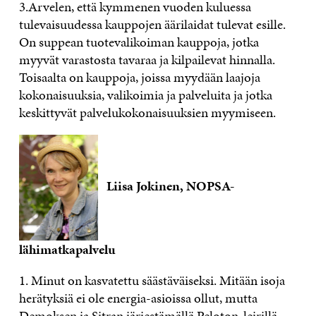
3.Arvelen, että kymmenen vuoden kuluessa
tulevaisuudessa kauppojen äärilaidat tulevat esille.
On suppean tuotevalikoiman kauppoja, jotka
myyvät varastosta tavaraa ja kilpailevat hinnalla.
Toisaalta on kauppoja, joissa myydään laajoja
kokonaisuuksia, valikoimia ja palveluita ja jotka
keskittyvät palvelukokonaisuuksien myymiseen.
Liisa Jokinen, NOPSA-
lähimatkapalvelu
1. Minut on kasvatettu säästäväiseksi. Mitään isoja
herätyksiä ei ole energia-asioissa ollut, mutta
Demoksen ja Sitran järjestämällä Peloton-leirillä