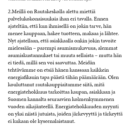
2.Meillä on Rautakeskolla alettu miettiä
palvelukokonaisuuksia ihan eri tavalla. Ennen
ajateltiin, että kun ihmisellä on jokin tarve, hän
menee kauppaan, hakee tuotteen, maksaa ja lähtee.
Nyt ajatellaan, että asiakkaalla onkin jokin tavoite
mielessään – parempi asumismukavuus, alemmat
asumiskustannukset tai muuta sellaista – mutta hän
ei tiedä, millä sen voi saavuttaa. Meidän
tehtävämme on etsiä hänen kanssaan kaikkein
energiafiksuin tapa päästä tähän päämäärään. Olen
kouluttanut rautakauppiaitamme siitä, mitä
energiatehokkuus tarkoittaa kaupan, asiakkaan ja
Suomen kannalta seuraavien kolmenkymmenen
vuoden aikajänteellä. Energiatehokkuuden myynti
on yksi niistä jutuista, joiden järkevyyttä ja tärkeyttä
ei kukaan ole kyseenalaistanut.