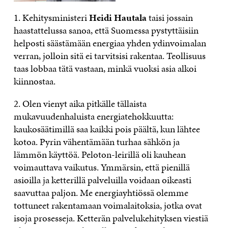
1. Kehitysministeri
Heidi Hautala
taisi jossain
haastattelussa sanoa, että Suomessa pystyttäisiin
helposti säästämään energiaa yhden ydinvoimalan
verran, jolloin sitä ei tarvitsisi rakentaa. Teollisuus
taas lobbaa tätä vastaan, minkä vuoksi asia alkoi
kiinnostaa.
2. Olen vienyt aika pitkälle tällaista
mukavuudenhaluista energiatehokkuutta:
kaukosäätimillä saa kaikki pois päältä, kun lähtee
kotoa. Pyrin vähentämään turhaa sähkön ja
lämmön käyttöä. Peloton-leirillä oli kauhean
voimauttava vaikutus. Ymmärsin, että pienillä
asioilla ja ketterillä palveluilla voidaan oikeasti
saavuttaa paljon. Me energiayhtiössä olemme
tottuneet rakentamaan voimalaitoksia, jotka ovat
isoja prosesseja. Ketterän palvelukehityksen viestiä