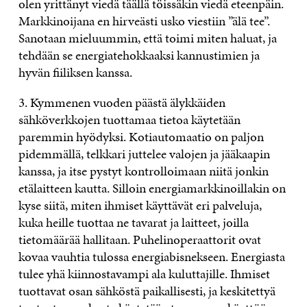
olen yrittänyt viedä täällä töissäkin viedä eteenpäin.
Markkinoijana en hirveästi usko viestiin ”älä tee”.
Sanotaan mieluummin, että toimi miten haluat, ja
tehdään se energiatehokkaaksi kannustimien ja
hyvän fiiliksen kanssa.
3. Kymmenen vuoden päästä älykkäiden
sähköverkkojen tuottamaa tietoa käytetään
paremmin hyödyksi. Kotiautomaatio on paljon
pidemmällä, telkkari juttelee valojen ja jääkaapin
kanssa, ja itse pystyt kontrolloimaan niitä jonkin
etälaitteen kautta. Silloin energiamarkkinoillakin on
kyse siitä, miten ihmiset käyttävät eri palveluja,
kuka heille tuottaa ne tavarat ja laitteet, joilla
tietomäärää hallitaan. Puhelinoperaattorit ovat
kovaa vauhtia tulossa energiabisnekseen. Energiasta
tulee yhä kiinnostavampi ala kuluttajille. Ihmiset
tuottavat osan sähköstä paikallisesti, ja keskitettyä