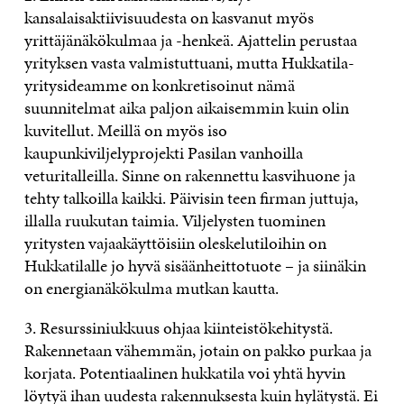
kansalaisaktiivisuudesta on kasvanut myös
yrittäjänäkökulmaa ja -henkeä. Ajattelin perustaa
yrityksen vasta valmistuttuani, mutta Hukkatila-
yritysideamme on konkretisoinut nämä
suunnitelmat aika paljon aikaisemmin kuin olin
kuvitellut. Meillä on myös iso
kaupunkiviljelyprojekti Pasilan vanhoilla
veturitalleilla. Sinne on rakennettu kasvihuone ja
tehty talkoilla kaikki. Päivisin teen firman juttuja,
illalla ruukutan taimia. Viljelysten tuominen
yritysten vajaakäyttöisiin oleskelutiloihin on
Hukkatilalle jo hyvä sisäänheittotuote – ja siinäkin
on energianäkökulma mutkan kautta.
3. Resurssiniukkuus ohjaa kiinteistökehitystä.
Rakennetaan vähemmän, jotain on pakko purkaa ja
korjata. Potentiaalinen hukkatila voi yhtä hyvin
löytyä ihan uudesta rakennuksesta kuin hylätystä. Ei