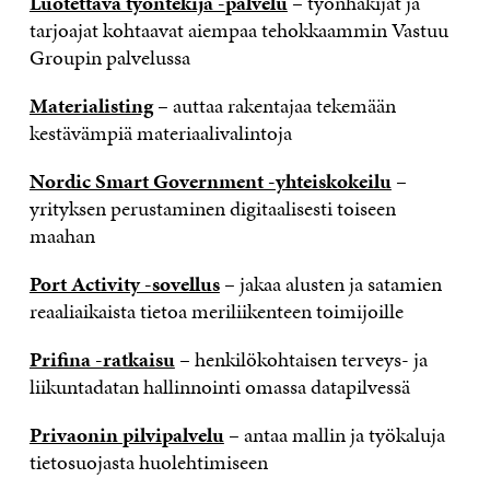
Luotettava työntekijä -palvelu
– työnhakijat ja
tarjoajat kohtaavat aiempaa tehokkaammin Vastuu
Groupin palvelussa
Materialisting
– auttaa rakentajaa tekemään
kestävämpiä materiaalivalintoja
Nordic Smart Government -yhteiskokeilu
–
yrityksen perustaminen digitaalisesti toiseen
maahan
Port Activity -sovellus
– jakaa alusten ja satamien
reaaliaikaista tietoa meriliikenteen toimijoille
Prifina -ratkaisu
– henkilökohtaisen terveys- ja
liikuntadatan hallinnointi omassa datapilvessä
Privaonin pilvipalvelu
– antaa mallin ja työkaluja
tietosuojasta huolehtimiseen