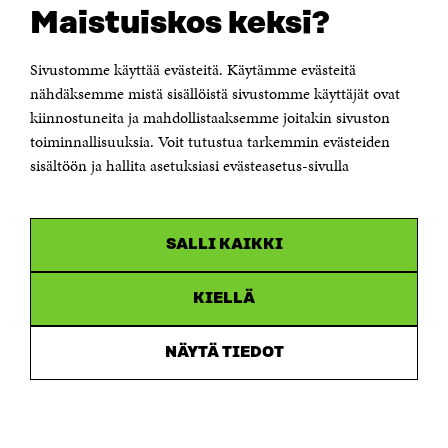
Suomen itsenäisyyden juhlarahasto Sitra
Maistuiskos keksi?
Itämerenkatu 11-13, PL 160,
00181 Helsinki
Sivustomme käyttää evästeitä. Käytämme evästeitä
Puhelin +358 294 618 991
Sähköpostiosoite
nähdäksemme mistä sisällöistä sivustomme käyttäjät ovat
etunimi.sukunimi@sitra.fi tai sitra@sitra.fi
kiinnostuneita ja mahdollistaaksemme joitakin sivuston
Saapumisohjeet
toiminnallisuuksia. Voit tutustua tarkemmin evästeiden
sisältöön ja hallita asetuksiasi evästeasetus-sivulla
Y-tunnus 0202132-3
OLEMME NÄISSÄ SOMEISSA
SALLI KAIKKI
Facebook
Avautuu
uudessa
Linkedin
ikkunassa
KIELLÄ
Avautuu
uudessa
Youtube
ikkunassa
Avautuu
NÄYTÄ TIEDOT
uudessa
Instagram
ikkunassa
Avautuu
uudessa
ikkunassa