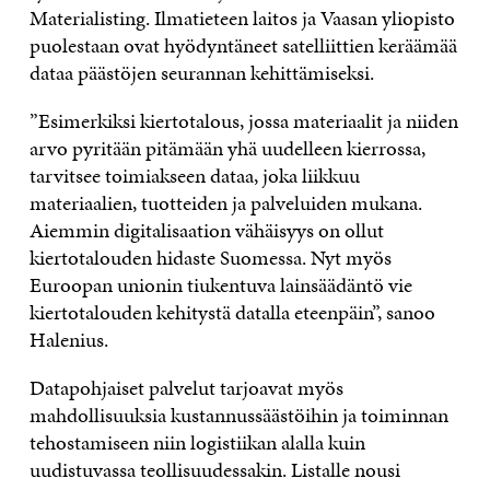
Materialisting. Ilmatieteen laitos ja Vaasan yliopisto
puolestaan ovat hyödyntäneet satelliittien keräämää
dataa päästöjen seurannan kehittämiseksi.
”Esimerkiksi kiertotalous, jossa materiaalit ja niiden
arvo pyritään pitämään yhä uudelleen kierrossa,
tarvitsee toimiakseen dataa, joka liikkuu
materiaalien, tuotteiden ja palveluiden mukana.
Aiemmin digitalisaation vähäisyys on ollut
kiertotalouden hidaste Suomessa. Nyt myös
Euroopan unionin tiukentuva lainsäädäntö vie
kiertotalouden kehitystä datalla eteenpäin”, sanoo
Halenius.
Datapohjaiset palvelut tarjoavat myös
mahdollisuuksia kustannussäästöihin ja toiminnan
tehostamiseen niin logistiikan alalla kuin
uudistuvassa teollisuudessakin. Listalle nousi