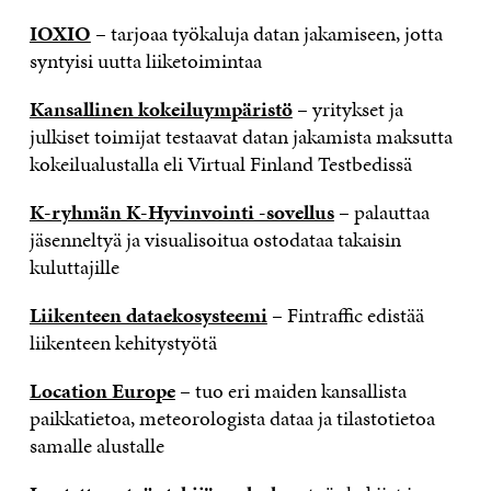
IOXIO
– tarjoaa työkaluja datan jakamiseen, jotta
syntyisi uutta liiketoimintaa
Kansallinen kokeiluympäristö
– yritykset ja
julkiset toimijat testaavat datan jakamista maksutta
kokeilualustalla eli Virtual Finland Testbedissä
K-ryhmän K-Hyvinvointi -sovellus
– palauttaa
jäsenneltyä ja visualisoitua ostodataa takaisin
kuluttajille
Liikenteen dataekosysteemi
– Fintraffic edistää
liikenteen kehitystyötä
Location Europe
– tuo eri maiden kansallista
paikkatietoa, meteorologista dataa ja tilastotietoa
samalle alustalle