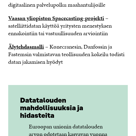
digitaalinen palvelupolku maahantulijoille
Vaasan yliopiston Spacecasting-projekti
–
satelliittidatan käyttöä yritysten menestyksen
ennakointiin tai vastuullisuuden arviointiin
Älytehdasmalli
– Konecranesin, Danfossin ja
Fastemsin valmistavan teollisuuden kokeilu todisti
datan jakamisen hyödyt
Datatalouden
mahdollisuuksia ja
hidasteita
Euroopan unionin datatalouden
arvon
odotetaan kasvavan
vuonna