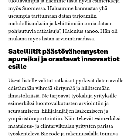
tuottavampia ja näemme tästä hyviä esimerkkejä
myös Suomessa. Haluamme kannustaa yhä
useampia tarttumaan datan tarjoamiin
mahdollisuuksiin ja kehittämään omia dataan
pohjautuvia ratkaisuja”, Halenius sanoo. Hän oli
mukana myös listan arviointiraadissa.
Satelliitit päästövähennysten
apureiksi ja orastavat innovaatiot
esille
Useat listalle valitut ratkaisut pyrkivät datan avulla
edistämään vihreää siirtymää ja hillitsemään
ilmastokriisiä. Ne tarjoavat työkaluja yrityksille
esimerkiksi luontovaikutusten arviointiin ja
seuraamiseen, hiilijalanjäljen laskemiseen ja
ympäristöraportointiin. Näin tekevät esimerkiksi
maatalous- ja elintarvikealan yritysten parissa
työskentelevä Biocode ja rakennusalalla toimiva