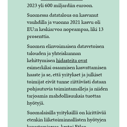
2023 yli 600 miljardiin euroon.
Suomessa datatalous on kasvanut
vauhdilla ja vuonna 2021 kasvu oli
EU:n keskiarvoa nopeampaa, liki 13
prosenttia.
Suomen elinvoimaisen datavetoisen
talouden ja yhteiskunnan
kehittymisen
hidasteita ovat
esimerkiksi osaamisen kasvattamisen
haaste ja se, että yritykset ja julkiset
toimijat eivät tunne riittävästi dataan
pohjautuvia toimintamalleja ja niiden
tarjoamia mahdollisuuksia tuottaa
hyötyjä.​
Suomalaisilla yrityksillä on kirittävää
etenkin liiketoiminnallisten hyötyjen
lunastamisessa, kertoi Etlan