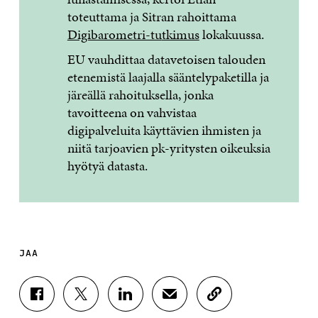
toteuttama ja Sitran rahoittama
Digibarometri-tu
tkimus
lokakuussa.
EU vauhdittaa datavetoisen talouden
etenemistä laajalla sääntelypaketilla ja
järeällä rahoituksella, jonka
tavoitteena on vahvistaa
digipalveluita käyttävien ihmisten ja
niitä tarjoavien pk-yritysten oikeuksia
hyötyä datasta.
JAA
J
J
J
J
K
A
A
A
A
O