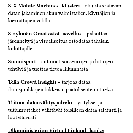
SIX Mobile Machines -klusteri
– akuista saatavan
datan jakaminen akun valmistajien, käyttäjien ja
kierrättäjien välillä
S-ryhmän Omat ostot -sovellus
– palauttaa
jäsenneltyä ja visualisoitua ostodataa takaisin
kuluttajille
Suomisport
– automatisoi seurojen ja liittojen
tehtäviä ja tuottaa tietoa liikunnasta
Telia Crowd Insights
– tarjoaa dataa
ihmisjoukkojen liikkeistä päätöksenteon tueksi
Tritom-datanvälityspalvelu
– yritykset ja
tutkimustahot välittävät toisilleen dataa salatusti ja
luotettavasti
Ulkoministeriön Virtual Finland -hanke
–