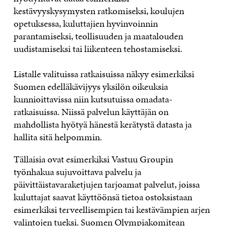
kestävyyskysymysten ratkomiseksi, koulujen
opetuksessa, kuluttajien hyvinvoinnin
parantamiseksi, teollisuuden ja maatalouden
uudistamiseksi tai liikenteen tehostamiseksi.
Listalle valituissa ratkaisuissa näkyy esimerkiksi
Suomen edelläkävijyys yksilön oikeuksia
kunnioittavissa niin kutsutuissa omadata-
ratkaisuissa. Niissä palvelun käyttäjän on
mahdollista hyötyä hänestä kerätystä datasta ja
hallita sitä helpommin.
Tällaisia ovat esimerkiksi Vastuu Groupin
työnhakua sujuvoittava palvelu ja
päivittäistavaraketjujen tarjoamat palvelut, joissa
kuluttajat saavat käyttöönsä tietoa ostoksistaan
esimerkiksi terveellisempien tai kestävämpien arjen
valintojen tueksi. Suomen Olympiakomitean