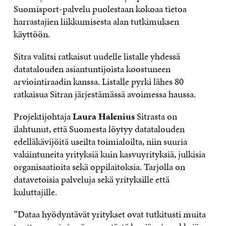
Suomisport-palvelu puolestaan kokoaa tietoa
harrastajien liikkumisesta alan tutkimuksen
käyttöön.
Sitra valitsi ratkaisut uudelle listalle yhdessä
datatalouden asiantuntijoista koostuneen
arviointiraadin kanssa. Listalle pyrki lähes 80
ratkaisua Sitran järjestämässä avoimessa haussa.
Projektijohtaja
Laura Halenius
Sitrasta on
ilahtunut, että Suomesta löytyy datatalouden
edelläkävijöitä useilta toimialoilta, niin suuria
vakiintuneita yrityksiä kuin kasvuyrityksiä, julkisia
organisaatioita sekä oppilaitoksia. Tarjolla on
datavetoisia palveluja sekä yrityksille että
kuluttajille.
”Dataa hyödyntävät yritykset ovat tutkitusti muita