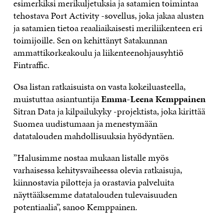
esimerkiksi merikuljetuksia ja satamien toimintaa
tehostava Port Activity -sovellus, joka jakaa alusten
ja satamien tietoa reaaliaikaisesti meriliikenteen eri
toimijoille. Sen on kehittänyt Satakunnan
ammattikorkeakoulu ja liikenteenohjausyhtiö
Fintraffic.
Osa listan ratkaisuista on vasta kokeiluasteella,
muistuttaa asiantuntija
Emma-Leena Kemppainen
Sitran Data ja kilpailukyky -projektista, joka kirittää
Suomea uudistumaan ja menestymään
datatalouden mahdollisuuksia hyödyntäen.
”Halusimme nostaa mukaan listalle myös
varhaisessa kehitysvaiheessa olevia ratkaisuja,
kiinnostavia pilotteja ja orastavia palveluita
näyttääksemme datatalouden tulevaisuuden
potentiaalia”, sanoo Kemppainen.