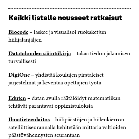
Kaikki listalle nousseet ratkaisut
Biocode
– laskee ja visualisoi ruokaketjun
hiilijalanjäljen
Datatalouden sääntökirja
– takaa tiedon jakamisen
turvallisesti
DigiOne
– yhdistää koulujen pirstaleiset
järjestelmät ja keventää opettajien työtä
Eduten
– datan avulla räätälöidyt matematiikan
tehtävät parantavat oppimistuloksia
Ilmatieteenlaitos
– hiilipäästöjen ja hiilenkierron
satelliittiseurannalla kehitetään mittaria valtioiden
päästövähennysten seurantaan