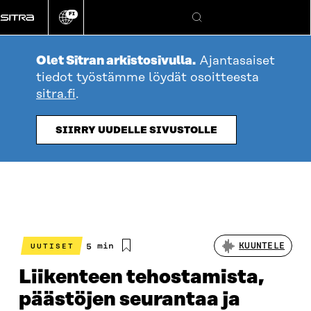
Siirry
FI
suoraan
Vaihda
Hae
sivuston
sisältöön
kieli
Olet Sitran arkistosivulla.
Ajantasaiset
tiedot työstämme löydät osoitteesta
sitra.fi
.
SIIRRY UUDELLE SIVUSTOLLE
Arvioitu
5 min
KUUNTELE
UUTISET
lukuaika
Liikenteen tehostamista,
päästöjen seurantaa ja