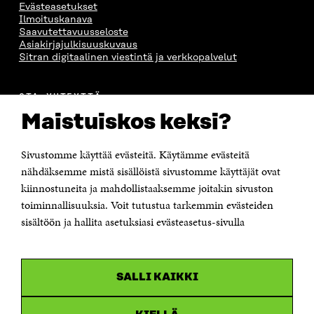
Evästeasetukset
Ilmoituskanava
Saavutettavuusseloste
Asiakirjajulkisuuskuvaus
Sitran digitaalinen viestintä ja verkkopalvelut
OTA YHTEYTTÄ
Suomen itsenäisyyden juhlarahasto Sitra
Maistuiskos keksi?
Itämerenkatu 11-13, PL 160,
00181 Helsinki
Sivustomme käyttää evästeitä. Käytämme evästeitä
Puhelin +358 294 618 991
Sähköpostiosoite
nähdäksemme mistä sisällöistä sivustomme käyttäjät ovat
etunimi.sukunimi@sitra.fi tai sitra@sitra.fi
kiinnostuneita ja mahdollistaaksemme joitakin sivuston
Saapumisohjeet
toiminnallisuuksia. Voit tutustua tarkemmin evästeiden
sisältöön ja hallita asetuksiasi evästeasetus-sivulla
Y-tunnus 0202132-3
OLEMME NÄISSÄ SOMEISSA
SALLI KAIKKI
Facebook
Avautuu
uudessa
Linkedin
ikkunassa