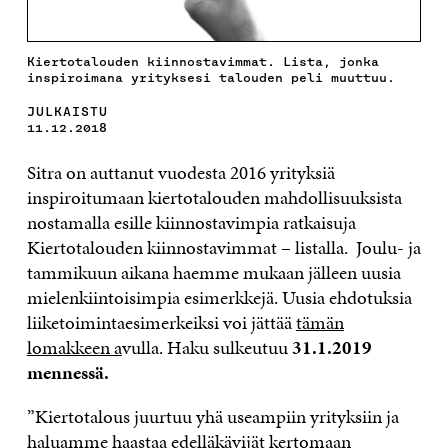
Kiertotalouden kiinnostavimmat. Lista, jonka
inspiroimana yrityksesi talouden peli muuttuu.
JULKAISTU
11.12.2018
Sitra on auttanut vuodesta 2016 yrityksiä
inspiroitumaan kiertotalouden mahdollisuuksista
nostamalla esille kiinnostavimpia ratkaisuja
Kiertotalouden kiinnostavimmat – listalla. Joulu- ja
tammikuun aikana haemme mukaan jälleen uusia
mielenkiintoisimpia esimerkkejä. Uusia ehdotuksia
liiketoimintaesimerkeiksi voi jättää
tämän
lomakkeen a
vulla. Haku sulkeutuu
31.1.2019
mennessä.
”Kiertotalous juurtuu yhä useampiin yrityksiin ja
haluamme haastaa edelläkävijät kertomaan