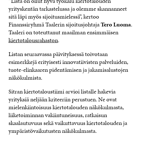
”Lista on ollut hyvä työkalu kiertotalouden
yrityskentän tarkastelussa ja olemme skannanneet
sitä läpi myös sijoitusmielessä”, kertoo
Finanssiryhmä Taalerin sijoitusjohtaja
Tero Luoma
.
Taaleri on toteuttanut maailman ensimmäisen
kiertotalousrahaston
.
Listan seuraavassa päivityksessä toivotaan
esimerkkejä erityisesti innovatiivisten palveluiden,
tuote-elinkaaren pidentämisen ja jakamisalustojen
näkökulmista.
Sitran kiertotaloustiimi arvioi listalle hakevia
yrityksiä neljään kriteeriin perustuen. Ne ovat
mielenkiintoisuus kiertotalouden näkökulmasta,
liiketoiminnan vakiintuneisuus, ratkaisun
skaalautuvuus sekä vaikuttavuus kiertotalouden ja
ympäristövaikutusten näkökulmasta.