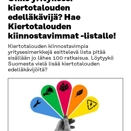
kiertotalouden
edelläkävijä? Hae
Kiertotalouden
kiinnostavimmat -listalle!
Kiertotalouden kiinnostavimpia
yritysesimerkkejä esittelevä lista pitää
sisällään jo lähes 100 ratkaisua. Löytyykö
Suomesta vielä lisää kiertotalouden
edelläkävijöitä?