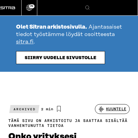
Siirry
FI
suoraan
Vaihda
Hae
sivuston
sisältöön
kieli
Olet Sitran arkistosivulla.
Ajantasaiset
tiedot työstämme löydät osoitteesta
sitra.fi
.
SIIRRY UUDELLE SIVUSTOLLE
Arvioitu
2 min
KUUNTELE
ARCHIVED
lukuaika
TÄMÄ SIVU ON ARKISTOITU JA SAATTAA SISÄLTÄÄ
VANHENTUNUTTA TIETOA
Onko yrityksesi