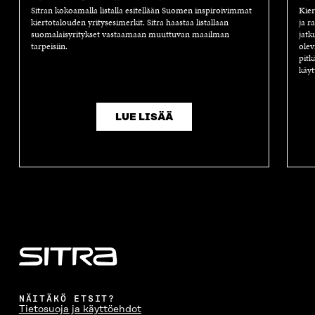
Sitran kokoamalla listalla esitellään Suomen inspiroivimmat
Kier
kiertotalouden yritysesimerkit. Sitra haastaa listallaan
ja r
suomalaisyritykset vastaamaan muuttuvan maailman
jatk
tarpeisiin.
olev
pitk
käyt
LUE LISÄÄ
NÄITÄKÖ ETSIT?
Tietosuoja ja käyttöehdot