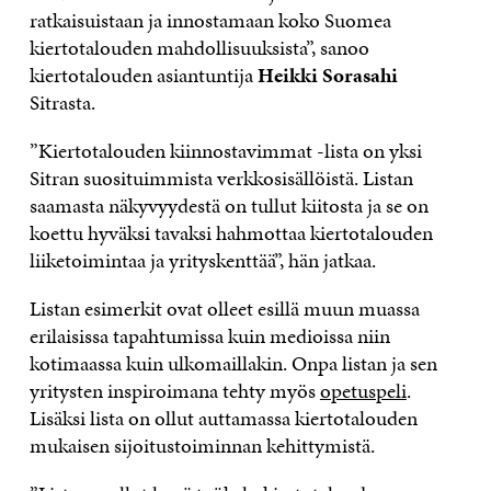
ratkaisuistaan ja innostamaan koko Suomea
kiertotalouden mahdollisuuksista”, sanoo
kiertotalouden asiantuntija
Heikki Sorasahi
Sitrasta.
”Kiertotalouden kiinnostavimmat -lista on yksi
Sitran suosituimmista verkkosisällöistä. Listan
saamasta näkyvyydestä on tullut kiitosta ja se on
koettu hyväksi tavaksi hahmottaa kiertotalouden
liiketoimintaa ja yrityskenttää”, hän jatkaa.
Listan esimerkit ovat olleet esillä muun muassa
erilaisissa tapahtumissa kuin medioissa niin
kotimaassa kuin ulkomaillakin. Onpa listan ja sen
yritysten inspiroimana tehty myös
opetuspeli
.
Lisäksi lista on ollut auttamassa kiertotalouden
mukaisen sijoitustoiminnan kehittymistä.