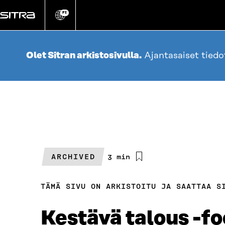
Siirry
suoraan
FI
Vaihda
sivuston
sisältöön
kieli
Olet Sitran arkistosivulla.
Ajantasaiset tied
ARCHIVED
Arvioitu
3 min
lukuaika
TÄMÄ SIVU ON ARKISTOITU JA SAATTAA S
Kestävä talous -fo