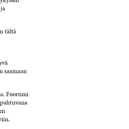
 ja
n tältä
syvä
än saamaan
na. Foorumi
tapahtuvana
äen
iin.