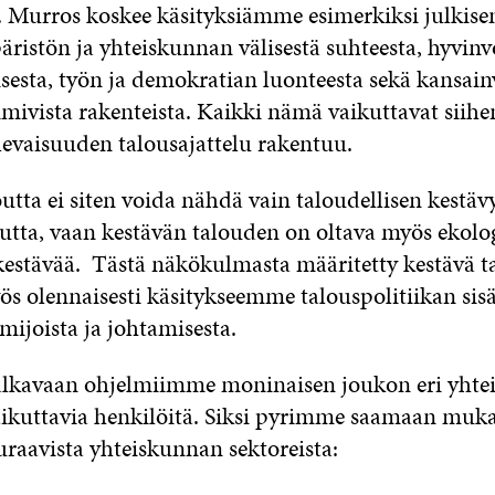
 Murros koskee käsityksiämme esimerkiksi julkisen
äristön ja yhteiskunnan välisestä suhteesta, hyvinv
sesta, työn ja demokratian luonteesta sekä kansain
imivista rakenteista. Kaikki nämä vaikuttavat siihe
ulevaisuuden talousajattelu rakentuu.
utta ei siten voida nähdä vain taloudellisen kestä
utta, vaan kestävän talouden on oltava myös ekolog
 kestävää. Tästä näkökulmasta määritetty kestävä t
s olennaisesti käsitykseemme talouspolitiikan sisä
imijoista ja johtamisesta.
kavaan ohjelmiimme moninaisen joukon eri yhte
vaikuttavia henkilöitä. Siksi pyrimme saamaan muk
uraavista yhteiskunnan sektoreista: