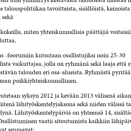
talouspolitiikan tavoitteista, sisällöistä, keinoista
, sekä
 kokeilla, miten yhteiskunnallisia päättäjiä voitaisii
luttaa.
us -foorumiin kutsutaan osallistujiksi noin 25-30
ista vaikuttajaa, jolla on ryhmänä sekä laaja että 
tävän talouden eri osa-alueista. Ryhmästä pyritä
man poikkiyhteiskunnallinen.
utetaan syksyn 2012 ja kevään 2013 välisenä aika
viitenä lähityöskentelyjaksona sekä niiden välissä 
lynä. Lähityöskentelypäiviä on yhteensä 14, sisält
sallistuminen vaatii sitoutumista kaikkiin lähipäiv
vat seuraavat: