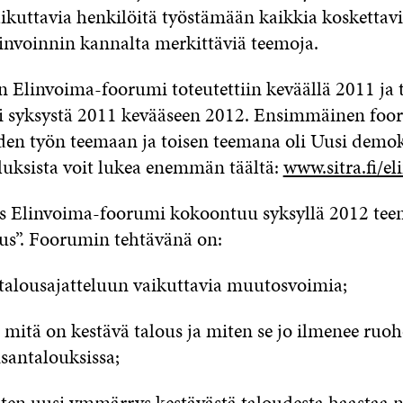
vaikuttavia henkilöitä työstämään kaikkia kosketta
invoinnin kannalta merkittäviä teemoja.
Elinvoima-foorumi toteutettiin keväällä 2011 ja 
i syksystä 2011 kevääseen 2012. Ensimmäinen foo
en työn teemaan ja toisen teemana oli Uusi demok
luksista voit lukea enemmän täältä:
www.sitra.fi/e
s Elinvoima-foorumi kokoontuu syksyllä 2012 tee
ous”. Foorumin tehtävänä on:
 talousajatteluun vaikuttavia muutosvoimia;
mitä on kestävä talous ja miten se jo ilmenee ruoh
nsantalouksissa;
iten uusi ymmärrys kestävästä taloudesta haastaa 