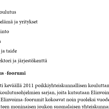
koulutus
elämä ja yritykset
linto
a
 ja taide
ktori ja järjestökenttä
us -foorumi
sti keväällä 2011 poikkiyhteiskunnallisen koulutta
 koulutusohjelmien sarjan, joita kutsutaan Elinvoi
 Elinvoima-foorumit kokoavat noin puoleksi vuod
hteen moninaisen joukon suomalaisen yhteiskunnan