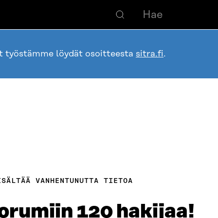
ot työstämme löydät osoitteesta
sitra.fi
.
ISÄLTÄÄ VANHENTUNUTTA TIETOA
orumiin 120 hakijaa!