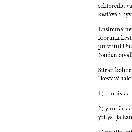
sektoreilla 
kestävän hyv
Ensimmäinen 
foorumi kest
pureutui Uud
Näiden oival
Sitran kolma
”kestävä tal
1) tunnistaa
2) ymmärtää 
yritys- ja ka
3) pohtia, m