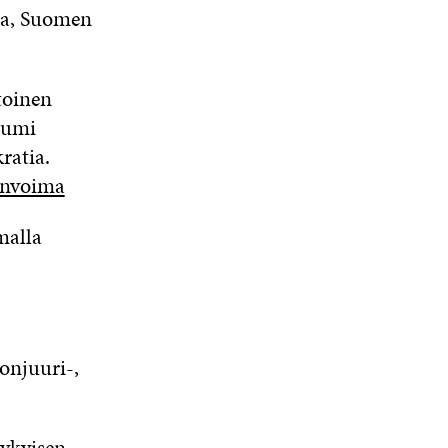
via, Suomen
toinen
rumi
ratia.
linvoima
malla
onjuuri-,
nykyisen