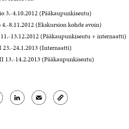
tio 3.-4.10.2012 (Pääkaupunkiseutu)
o 4.-8.11.2012 (Ekskursion kohde avoin)
 11.-13.12.2012 (Pääkaupunkiseutu + internaatti)
I 23.-24.1.2013 (Internaatti)
III 13.-14.2.2013 (Pääkaupunkiseutu)
J
J
K
A
A
O
A
A
P
L
S
I
I
Ä
O
N
H
I