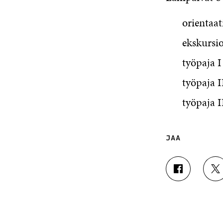
orientaa
ekskursi
työpaja I
työpaja I
työpaja 
JAA
J
J
A
A
A
A
F
T
A
W
C
I