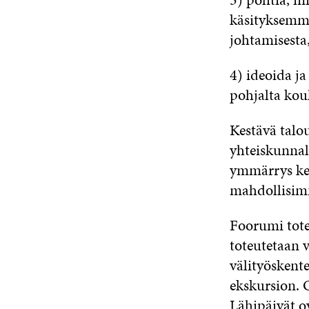
käsityksemme 
johtamisesta
4) ideoida ja
pohjalta kou
Kestävä talo
yhteiskunnall
ymmärrys kes
mahdollisim
Foorumi tote
toteutetaan 
välityöskente
ekskursion. O
Lähipäivät o