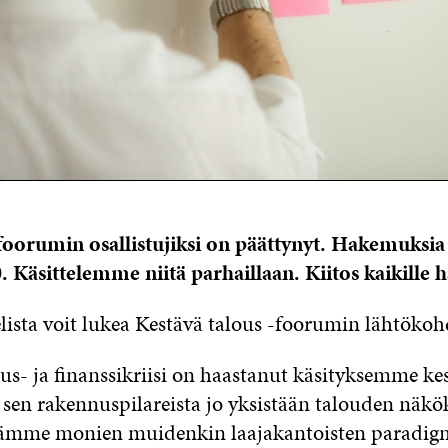
oorumin osallistujiksi on päättynyt. Hakemuksia 
. Käsittelemme niitä parhaillaan. Kiitos kaikille h
lista voit lukea Kestävä talous -foorumin lähtökoh
us- ja finanssikriisi on haastanut käsityksemme ke
a sen rakennuspilareista jo yksistään talouden näk
elämme monien muidenkin laajakantoisten paradig