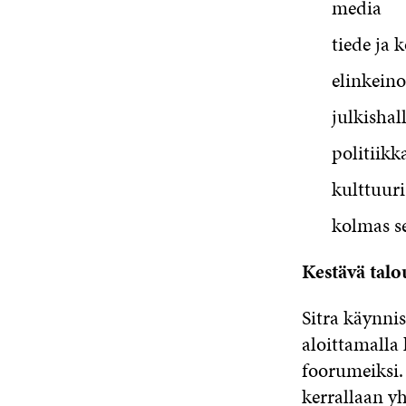
media
tiede ja 
elinkeino
julkishal
politiikk
kulttuuri
kolmas se
Kestävä talo
Sitra käynni
aloittamalla
foorumeiksi.
kerrallaan y