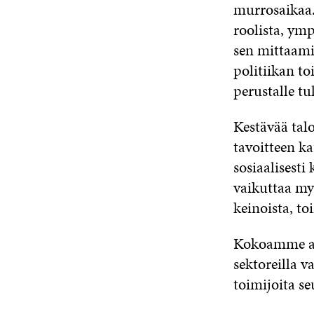
murrosaikaa.
roolista, ymp
sen mittaami
politiikan to
perustalle t
Kestävää talo
tavoitteen ka
sosiaalisesti
vaikuttaa myö
keinoista, to
Kokoamme al
sektoreilla 
toimijoita se