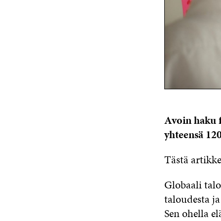
Avoin haku f
yhteensä 120
Tästä artikke
Globaali talo
taloudesta j
Sen ohella 