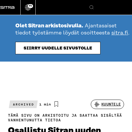
Siirry
FI
suoraan
Vaihda
Hae
sivuston
sisältöön
kieli
Olet Sitran arkistosivulla.
Ajantasaiset
tiedot työstämme löydät osoitteesta
sitra.fi
.
SIIRRY UUDELLE SIVUSTOLLE
Arvioitu
1 min
KUUNTELE
ARCHIVED
lukuaika
TÄMÄ SIVU ON ARKISTOITU JA SAATTAA SISÄLTÄÄ
VANHENTUNUTTA TIETOA
Osallistu Sitran uuden