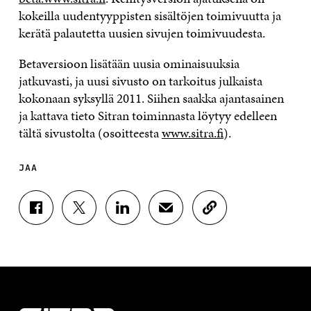
kokeilla uudentyyppisten sisältöjen toimivuutta ja
kerätä palautetta uusien sivujen toimivuudesta.
Betaversioon lisätään uusia ominaisuuksia
jatkuvasti, ja uusi sivusto on tarkoitus julkaista
kokonaan syksyllä 2011. Siihen saakka ajantasainen
ja kattava tieto Sitran toiminnasta löytyy edelleen
tältä sivustolta (osoitteesta
www.sitra.fi
).
JAA
J
J
J
J
K
A
A
A
A
O
A
A
A
A
P
F
T
L
S
I
A
W
I
Ä
O
C
I
N
H
I
E
T
K
K
A
B
T
E
Ö
R