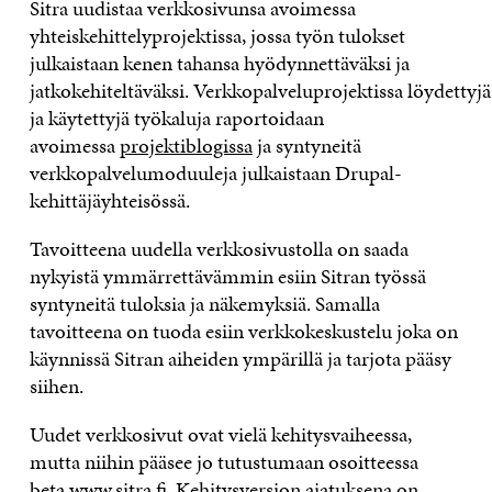
Sitra uudistaa verkkosivunsa avoimessa
yhteiskehittelyprojektissa, jossa työn tulokset
julkaistaan kenen tahansa hyödynnettäväksi ja
jatkokehiteltäväksi. Verkkopalveluprojektissa löydettyj
ja käytettyjä työkaluja raportoidaan
avoimessa
projektiblogissa
ja syntyneitä
verkkopalvelumoduuleja julkaistaan Drupal-
kehittäjäyhteisössä.
Tavoitteena uudella verkkosivustolla on saada
nykyistä ymmärrettävämmin esiin Sitran työssä
syntyneitä tuloksia ja näkemyksiä. Samalla
tavoitteena on tuoda esiin verkkokeskustelu joka on
käynnissä Sitran aiheiden ympärillä ja tarjota pääsy
siihen.
Uudet verkkosivut ovat vielä kehitysvaiheessa,
mutta niihin pääsee jo tutustumaan osoitteessa
beta.www.sitra.fi
. Kehitysversion ajatuksena on