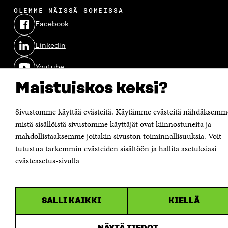
N
A
N
U
OLEMME NÄISSÄ SOMEISSA
A
S
A
N
S
S
S
A
Facebook
Avautuu
S
A
S
S
uudessa
A
A
S
Linkedin
ikkunassa
A
Avautuu
uudessa
Youtube
ikkunassa
Avautuu
uudessa
Maistuiskos keksi?
Instagram
ikkunassa
Avautuu
uudessa
Sivustomme käyttää evästeitä. Käytämme evästeitä nähdäksemm
ikkunassa
mistä sisällöistä sivustomme käyttäjät ovat kiinnostuneita ja
mahdollistaaksemme joitakin sivuston toiminnallisuuksia. Voit
tutustua tarkemmin evästeiden sisältöön ja hallita asetuksiasi
evästeasetus-sivulla
SALLI KAIKKI
KIELLÄ