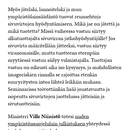
Myös jätelaki, lannoitelaki ja muu
ympäristölainsäädäntö tuovat reunaehtoja
sivuvirtojen hyödyntämiseen. Mikä jae on jätettä ja
mikä tuotetta? Missä vaiheessa vastuu siirtyy
alkutuottajalta sivuvirran jatkohyödyntäjälle? Jos
sivuvirta määritellään jätteeksi, vastuu siirtyy
viranomaisille, mutta tuotteena eteenpäin
myytäessä vastuu säilyy valmistajalla. Tuottajan
vastuu on oikeasti aika iso kysymys, ja mahdollisten
imagoriskien rinnalla se rajoittaa etenkin
suuryritysten intoa lähteä leikkiin mukaan.
Seminaarissa toivottiinkin lisää joustavuutta ja
nopeutta sivuvirtojen jaottelussa jätteisiin ja
sivutuotteisiin.
Ministeri
Ville Niinistö
totesi
uuden
ympäristönsuojelulain julkistuksen
yhteydessä