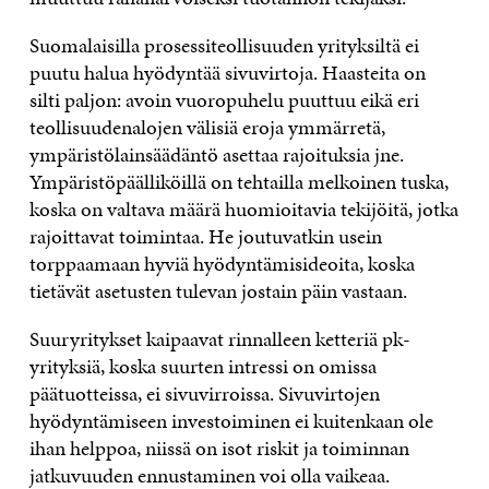
Suomalaisilla prosessiteollisuuden yrityksiltä ei
puutu halua hyödyntää sivuvirtoja. Haasteita on
silti paljon: avoin vuoropuhelu puuttuu eikä eri
teollisuudenalojen välisiä eroja ymmärretä,
ympäristölainsäädäntö asettaa rajoituksia jne.
Ympäristöpäälliköillä on tehtailla melkoinen tuska,
koska on valtava määrä huomioitavia tekijöitä, jotka
rajoittavat toimintaa. He joutuvatkin usein
torppaamaan hyviä hyödyntämisideoita, koska
tietävät asetusten tulevan jostain päin vastaan.
Suuryritykset kaipaavat rinnalleen ketteriä pk-
yrityksiä, koska suurten intressi on omissa
päätuotteissa, ei sivuvirroissa. Sivuvirtojen
hyödyntämiseen investoiminen ei kuitenkaan ole
ihan helppoa, niissä on isot riskit ja toiminnan
jatkuvuuden ennustaminen voi olla vaikeaa.