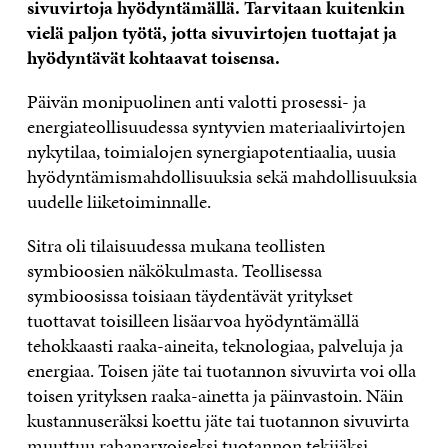
sivuvirtoja hyödyntämällä. Tarvitaan kuitenkin
vielä paljon työtä, jotta sivuvirtojen tuottajat ja
hyödyntävät kohtaavat toisensa.
Päivän monipuolinen anti valotti prosessi- ja
energiateollisuudessa syntyvien materiaalivirtojen
nykytilaa, toimialojen synergiapotentiaalia, uusia
hyödyntämismahdollisuuksia sekä mahdollisuuksia
uudelle liiketoiminnalle.
Sitra oli tilaisuudessa mukana teollisten
symbioosien näkökulmasta. Teollisessa
symbioosissa toisiaan täydentävät yritykset
tuottavat toisilleen lisäarvoa hyödyntämällä
tehokkaasti raaka-aineita, teknologiaa, palveluja ja
energiaa. Toisen jäte tai tuotannon sivuvirta voi olla
toisen yrityksen raaka-ainetta ja päinvastoin. Näin
kustannuseräksi koettu jäte tai tuotannon sivuvirta
muuttuu rahanarvoiseksi tuotannon tekijäksi.