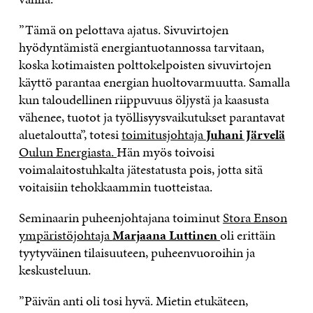
”Tämä on pelottava ajatus. Sivuvirtojen
hyödyntämistä energiantuotannossa tarvitaan,
koska kotimaisten polttokelpoisten sivuvirtojen
käyttö parantaa energian huoltovarmuutta. Samalla
kun taloudellinen riippuvuus öljystä ja kaasusta
vähenee, tuotot ja työllisyysvaikutukset parantavat
aluetaloutta”, totesi
toimitusjohtaja
Juhani Järvelä
Oulun Energiasta
.
Hän myös toivoisi
voimalaitostuhkalta jätestatusta pois, jotta sitä
voitaisiin tehokkaammin tuotteistaa.
Seminaarin puheenjohtajana toiminut
Stora Enson
ympäristöjohtaja
Marjaana Luttinen
oli erittäin
tyytyväinen tilaisuuteen, puheenvuoroihin ja
keskusteluun.
”Päivän anti oli tosi hyvä. Mietin etukäteen,