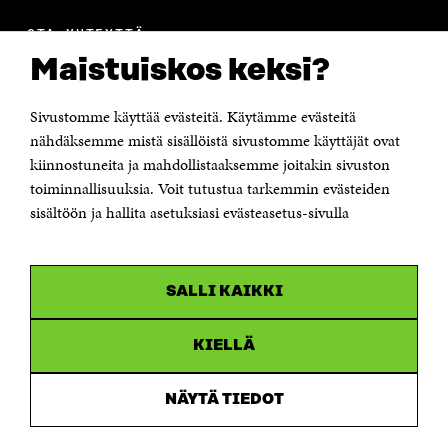
A
OTA YHTEYTTÄ
Suomen itsenäisyyden juhlarahasto Sitra
Maistuiskos keksi?
Itämerenkatu 11-13, PL 160,
00181 Helsinki
Sivustomme käyttää evästeitä. Käytämme evästeitä
Puhelin +358 294 618 991
Sähköpostiosoite
nähdäksemme mistä sisällöistä sivustomme käyttäjät ovat
etunimi.sukunimi@sitra.fi tai sitra@sitra.fi
kiinnostuneita ja mahdollistaaksemme joitakin sivuston
Saapumisohjeet
toiminnallisuuksia. Voit tutustua tarkemmin evästeiden
sisältöön ja hallita asetuksiasi evästeasetus-sivulla
Y-tunnus 0202132-3
OLEMME NÄISSÄ SOMEISSA
SALLI KAIKKI
Facebook
Avautuu
uudessa
Linkedin
ikkunassa
KIELLÄ
Avautuu
uudessa
Youtube
ikkunassa
Avautuu
NÄYTÄ TIEDOT
uudessa
Instagram
ikkunassa
Avautuu