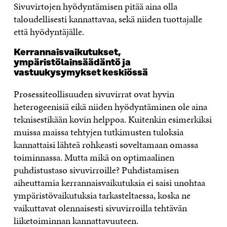
Sivuvirtojen hyödyntämisen pitää aina olla
taloudellisesti kannattavaa, sekä niiden tuottajalle
että hyödyntäjälle.
Kerrannaisvaikutukset,
ympäristölainsäädäntö ja
vastuukysymykset keskiössä
Prosessiteollisuuden sivuvirrat ovat hyvin
heterogeenisiä eikä niiden hyödyntäminen ole aina
teknisestikään kovin helppoa. Kuitenkin esimerkiksi
muissa maissa tehtyjen tutkimusten tuloksia
kannattaisi lähteä rohkeasti soveltamaan omassa
toiminnassa. Mutta mikä on optimaalinen
puhdistustaso sivuvirroille? Puhdistamisen
aiheuttamia kerrannaisvaikutuksia ei saisi unohtaa
ympäristövaikutuksia tarkasteltaessa, koska ne
vaikuttavat olennaisesti sivuvirroilla tehtävän
liiketoiminnan kannattavuuteen.