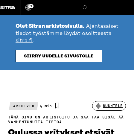
Siirry
FI
suoraan
Vaihda
Hae
sivuston
sisältöön
kieli
Olet Sitran arkistosivulla.
Ajantasaiset
tiedot työstämme löydät osoitteesta
sitra.fi
.
SIIRRY UUDELLE SIVUSTOLLE
Arvioitu
4 min
KUUNTELE
ARCHIVED
lukuaika
TÄMÄ SIVU ON ARKISTOITU JA SAATTAA SISÄLTÄÄ
VANHENTUNUTTA TIETOA
Oulussa yritykset etsivät