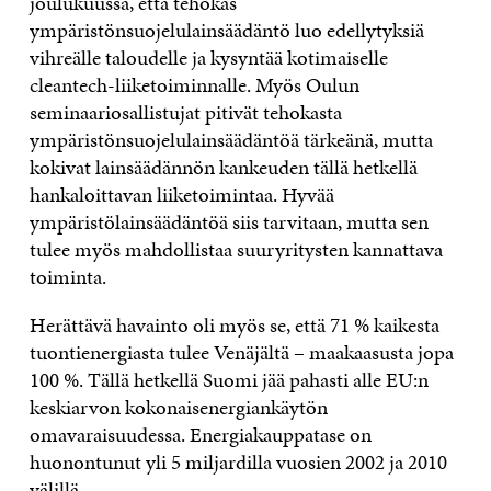
joulukuussa, että tehokas
ympäristönsuojelulainsäädäntö luo edellytyksiä
vihreälle taloudelle ja kysyntää kotimaiselle
cleantech-liiketoiminnalle. Myös Oulun
seminaariosallistujat pitivät tehokasta
ympäristönsuojelulainsäädäntöä tärkeänä, mutta
kokivat lainsäädännön kankeuden tällä hetkellä
hankaloittavan liiketoimintaa. Hyvää
ympäristölainsäädäntöä siis tarvitaan, mutta sen
tulee myös mahdollistaa suuryritysten kannattava
toiminta.
Herättävä havainto oli myös se, että 71 % kaikesta
tuontienergiasta tulee Venäjältä – maakaasusta jopa
100 %. Tällä hetkellä Suomi jää pahasti alle EU:n
keskiarvon kokonaisenergiankäytön
omavaraisuudessa. Energiakauppatase on
huonontunut yli 5 miljardilla vuosien 2002 ja 2010
välillä.