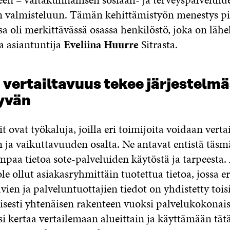
 valmisteluun. Tämän kehittämistyön menestys piil
sa oli merkittävässä osassa henkilöstö, joka on lähel
a asiantuntija
Eveliina Huurre
Sitrasta.
 vertailtavuus tekee järjestelm
yvän
t ovat työkaluja, joilla eri toimijoita voidaan vertai
 ja vaikuttavuuden osalta. Ne antavat entistä täsm
empaa tietoa sote-palveluiden käytöstä ja tarpeest
 ole ollut asiakasryhmittäin tuotettua tietoa, jossa er
ien ja palveluntuottajien tiedot on yhdistetty toisi
isesti yhtenäisen rakenteen vuoksi palvelukokonai
i kertaa vertailemaan alueittain ja käyttämään tät