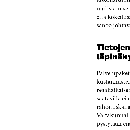
uudistamisen
että kokeilus
sanoo johtav
Tietojen
läpinäk
Palvelupaketi
kustannusten
reaaliaikais
saatavilla ei
rahoituskanav
Valtakunnall
pystytään ens