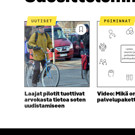
I
S
S
S
S
Ä
A
A
UUTISET
POIMINNAT
A
V
V
A
A
U
U
T
T
U
U
U
U
U
U
U
U
D
D
E
E
S
S
S
Laajat pilotit tuottivat
Video: Mikä o
S
A
arvokasta tietoa soten
palvelupakett
A
I
uudistamiseen
I
K
K
K
K
U
U
N
N
A