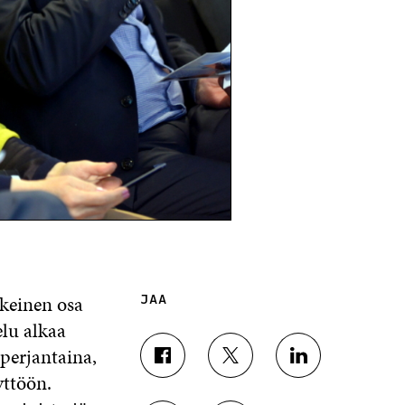
skeinen osa
JAA
lu alkaa
 perjantaina,
J
J
J
yttöön.
A
A
A
A
A
A