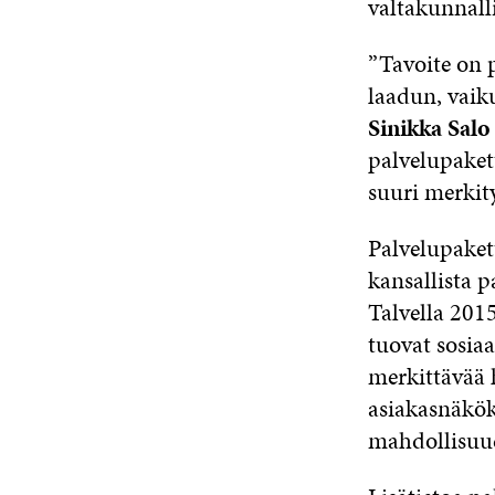
valtakunnall
”Tavoite on p
laadun, vaik
Sinikka Salo
palvelupaket
suuri merkity
Palvelupakett
kansallista p
Talvella 201
tuovat sosiaa
merkittävää 
asiakasnäkök
mahdollisuude