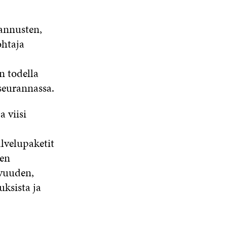
tannusten,
ohtaja
n todella
 seurannassa.
 viisi
alvelupaketit
een
avuuden,
ksista ja