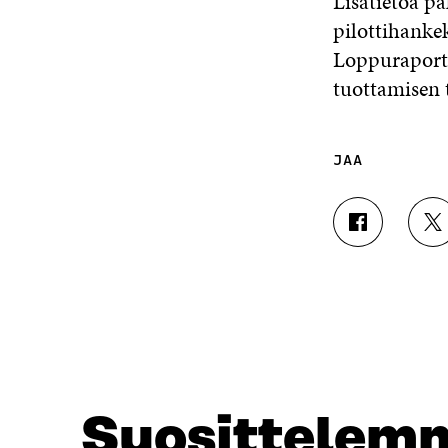
Lisätietoa pa
pilottihanke
Loppuraportt
tuottamisen 
JAA
J
J
A
A
A
A
F
T
A
W
C
I
E
T
B
T
O
E
O
R
Suosittelem
K
I