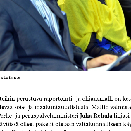
ustafsson
teihin perustuva raportointi- ja ohjausmalli on ke
levaa sote- ja maakuntauudistusta. Mallin valmiste
Perhe- ja peruspalveluministeri
Juha Rehula
linjasi
äytössä olleet paketit otetaan valtakunnalliseen kä