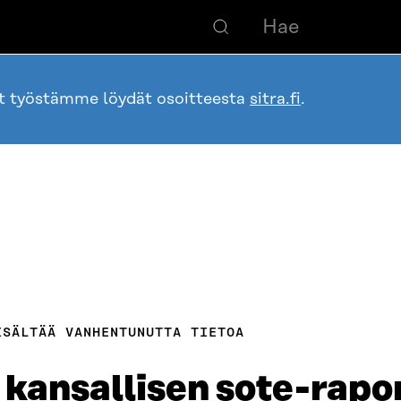
ot työstämme löydät osoitteesta
sitra.fi
.
ISÄLTÄÄ VANHENTUNUTTA TIETOA
kansallisen sote-rapor