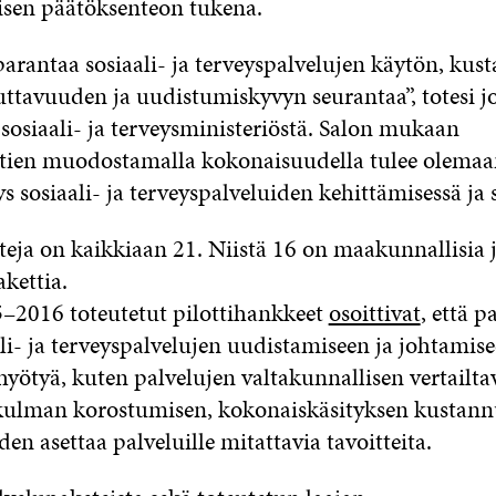
isen päätöksenteon tukena.
arantaa sosiaali- ja terveyspalvelujen käytön, kus
uttavuuden ja uudistumiskyvyn seurantaa”, totesi j
sosiaali- ja terveysministeriöstä. Salon mukaan
tien muodostamalla kokonaisuudella tulee olemaa
s sosiaali- ja terveyspalveluiden kehittämisessä ja
eja on kaikkiaan 21. Niistä 16 on maakunnallisia ja
akettia.
5–2016 toteutetut pilottihankkeet
osoittivat
, että p
li- ja terveyspalvelujen uudistamiseen ja johtamis
hyötyä, kuten palvelujen valtakunnallisen vertailt
ulman korostumisen, kokonaiskäsityksen kustannu
n asettaa palveluille mitattavia tavoitteita.