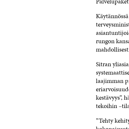
Palvelupakett
Käytännössä p
terveysminis
asiantuntijo
rungon kansal
mahdollisest
Sitran ylias
systemaattise
laajimman pi
eriarvoisuud
kestävyys”, h
tekoihin –til
”Tehty kehit
kokonaisuute