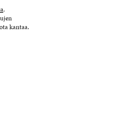
ta
.
lujen
ota kantaa.