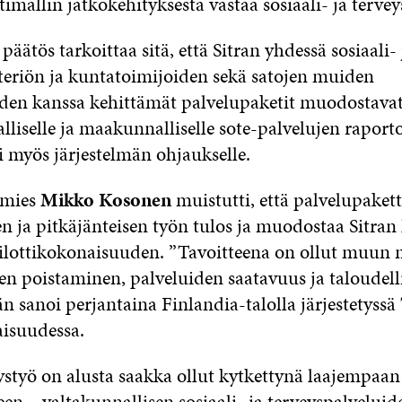
imallin jatkokehityksestä vastaa sosiaali- ja tervey
äätös tarkoittaa sitä, että Sitran yhdessä sosiaali- 
teriön ja kuntatoimijoiden sekä satojen muiden
iden kanssa kehittämät palvelupaketit muodostavat
liselle ja maakunnalliselle sote-palvelujen raporto
i myös järjestelmän ohjaukselle.
iamies
Mikko Kosonen
muistutti, että palvelupaket
n ja pitkäjänteisen työn tulos ja muodostaa Sitran 
lottikokonaisuuden. ”Tavoitteena on ollut muun
en poistaminen, palveluiden saatavuus ja taloudel
än sanoi perjantaina Finlandia-talolla järjestetyssä
aisuudessa.
ystyö on alusta saakka ollut kytkettynä laajempaan
en – valtakunnallisen sosiaali- ja terveyspalveluid