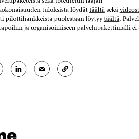
lvelupaketeista sekä toteutetun laajan
kokonaisuuden tuloksista löydät
täältä
sekä
videos
i pilottihankkeista puolestaan löytyy
täältä
. Palve
tapoihin ja organisoimiseen palvelupakettimalli ei 
J
J
K
A
A
O
A
A
P
L
S
I
I
Ä
O
N
H
I
K
K
A
E
Ö
R
D
P
T
I
O
I
me
N
S
K