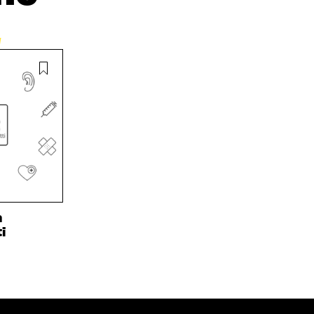
I
T
K
S
I
E
S
L
L
Ä
L
I
A
A
N
V
A
L
A
V
I
U
A
N
T
U
K
U
T
K
U
U
I
U
U
U
U
D
U
E
D
S
E
n
S
S
i
A
S
I
A
K
I
K
K
U
K
N
U