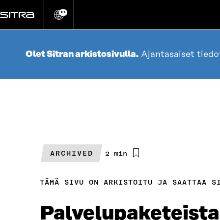
Siirry
suoraan
FI
Vaihda
sivuston
sisältöön
kieli
Olet Sitran arkistosivulla.
Ajantasaiset tied
ARCHIVED
Arvioitu
2 min
lukuaika
TÄMÄ SIVU ON ARKISTOITU JA SAATTAA S
Palvelupaketeista 