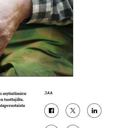
rin myöntämien
JAA
n tuottajilta.
ntaperustaista
J
J
J
A
A
A
A
A
A