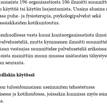
tanneista 196 organisaatiosta 106 ilmoitti suunnitt
n käyttöä tai käytön laajentamista. Uusina alueina 
a puhe- ja fysioterapia, psykologipalvelut sekä
sasiakkaiden kotikuntoutus.
enhuollossa vasta kuusi kuntaorganisaatiota ilmoit
palveluseteliä, mutta kymmenen ilmoitti suunnitte
ksan vastaajaa suunnittelee palveluseteliä erikoiss
 joista mainittiin muun muassa sisätautien tähysty
n seuranta.
oillakin käytössä
i on tulosidonnainen useimmiten tehostetussa
sessa ja kotihoidossa, joissakin kunnissa myös esi
a.