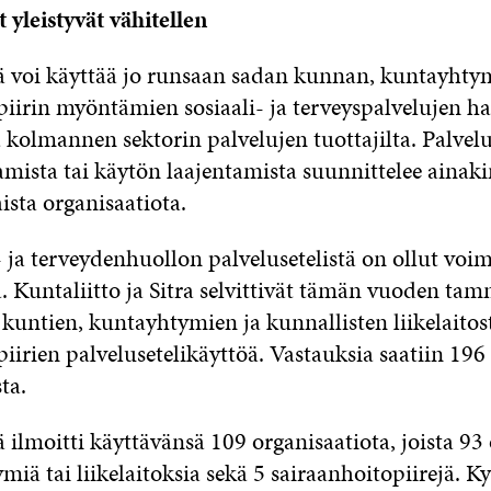
t yleistyvät vähitellen
iä voi käyttää jo runsaan sadan kunnan, kuntayhty
piirin myöntämien sosiaali- ja terveyspalvelujen 
ja kolmannen sektorin palvelujen tuottajilta. Palvelu
amista tai käytön laajentamista suunnittelee ainak
ista organisaatiota.
- ja terveydenhuollon palvelusetelistä on ollut voi
. Kuntaliitto ja Sitra selvittivät tämän vuoden tam
kuntien, kuntayhtymien ja kunnallisten liikelaitos
iirien palvelusetelikäyttöä. Vastauksia saatiin 196
ta.
ä ilmoitti käyttävänsä 109 organisaatiota, joista 93
iä tai liikelaitoksia sekä 5 sairaanhoitopiirejä. K