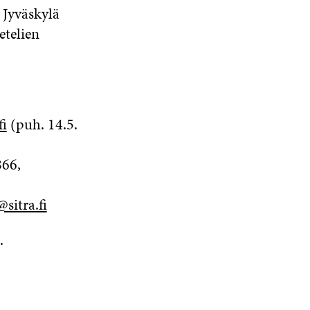
 Jyväskylä
etelien
fi
(puh. 14.5.
866,
sitra.fi
.