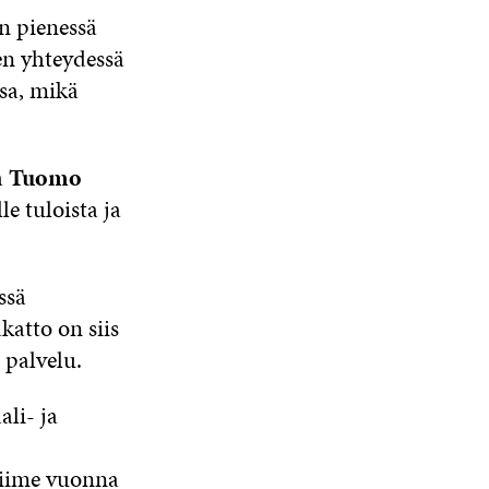
in pienessä
en yhteydessä
ssa, mikä
a
Tuomo
e tuloista ja
ssä
katto on siis
 palvelu.
li- ja
viime vuonna