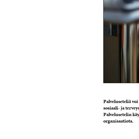
Palveluseteliä vo
sosiaali- ja terve
Palvelusetelin kä
organisaatiota.