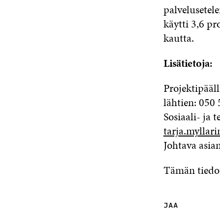
palvelusetele
käytti 3,6 pr
kautta.
Lisätietoja:
Projektipää
lähtien: 050
Sosiaali- ja 
tarja.myllari
Johtava asia
Tämän tiedott
JAA