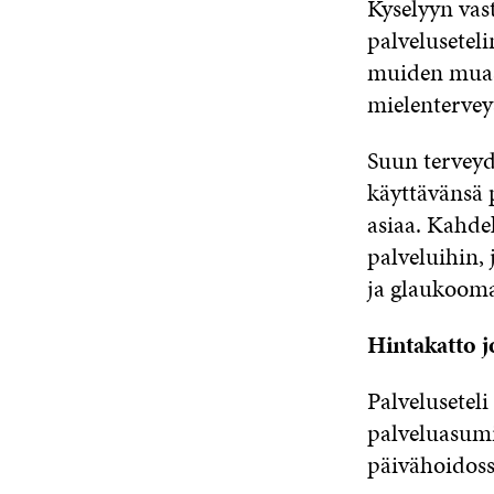
Kyselyyn vas
palveluseteli
muiden muass
mielentervey
Suun terveyd
käyttävänsä 
asiaa. Kahde
palveluihin,
ja glaukooma
Hintakatto j
Palvelusetel
palveluasumi
päivähoidoss