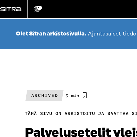
Siirry
suoraan
FI
Vaihda
sivuston
sisältöön
kieli
Olet Sitran arkistosivulla.
Ajantasaiset tied
ARCHIVED
Arvioitu
3 min
lukuaika
TÄMÄ SIVU ON ARKISTOITU JA SAATTAA S
Palvelusetelit yle