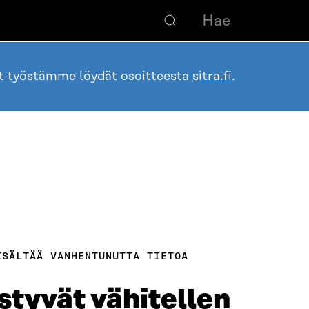
ot työstämme löydät osoitteesta
sitra.fi
.
ISÄLTÄÄ VANHENTUNUTTA TIETOA
istyvät vähitellen