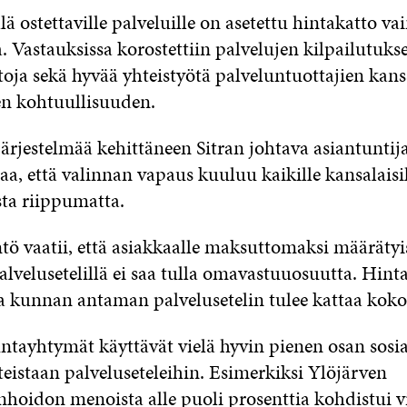
llä ostettaville palveluille on asetettu hintakatto va
. Vastauksissa korostettiin palvelujen kilpailutuks
toja sekä hyvää yhteistyötä palveluntuottajien kan
en kohtuullisuuden.
järjestelmää kehittäneen Sitran johtava asiantuntij
a, että valinnan vapaus kuuluu kaikille kansalaisill
sta riippumatta.
tö vaatii, että asiakkaalle maksuttomaksi määrätyi
alvelusetelillä ei saa tulla omavastuuosuutta. Hinta
ja kunnan antaman palvelusetelin tulee kattaa koko
ntayhtymät käyttävät vielä hyvin pienen osan sosiaa
eistaan palveluseteleihin. Esimerkiksi Ylöjärven
anhoidon menoista alle puoli prosenttia kohdistui 