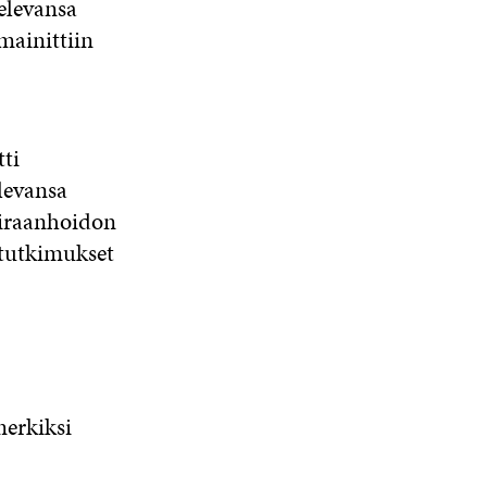
elevansa
mainittiin
ti
levansa
airaanhoidon
stutkimukset
merkiksi