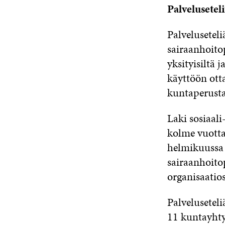
Palveluseteli
Palvelusetel
sairaanhoito
yksityisiltä 
käyttöön ott
kuntaperusta
Laki sosiaali
kolme vuotta
helmikuussa 
sairaanhoitop
organisaatios
Palveluseteli
11 kuntayhtym