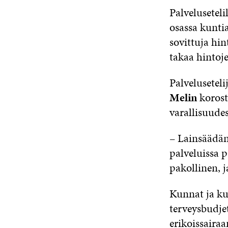
Palveluseteli
osassa kuntia
sovittuja hin
takaa hintoj
Palveluseteli
Melin
korosta
varallisuude
– Lainsäädän
palveluissa p
pakollinen, 
Kunnat ja ku
terveysbudjet
erikoissaira