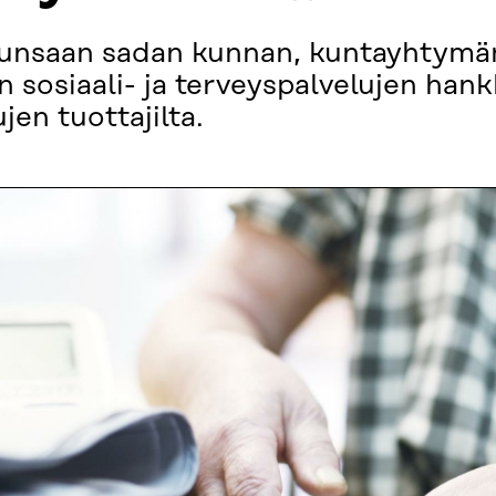
o runsaan sadan kunnan, kuntayhtymä
 sosiaali- ja terveyspalvelujen hank
en tuottajilta.