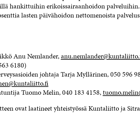
illä hankittuihin erikoissairaanhoidon palveluihin.
osenttia lasten päivähoidon nettomenoista palvelus
llikkö Anu Nemlander,
anu.nemlander@kuntaliitto.
 563 6180)
terveysasioiden johtaja Tarja Myllärinen, 050 596 9
nen@kuntaliitto.fi
ntuntija Tuomo Melin, 040 183 4158,
tuomo.melin@
een ovat laatineet yhteistyössä Kuntaliitto ja Sitra