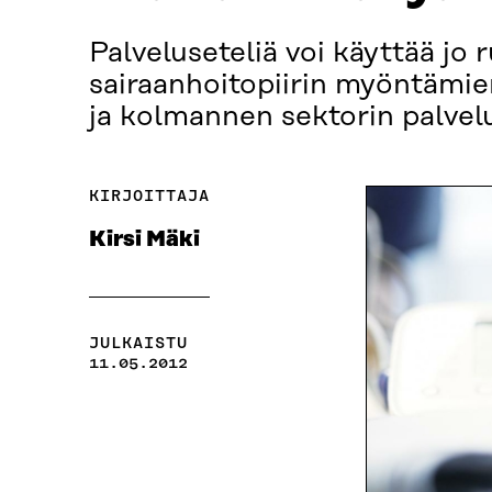
Palveluseteliä voi käyttää j
sairaanhoitopiirin myöntämien
ja kolmannen sektorin palveluj
KIRJOITTAJA
Kirsi Mäki
JULKAISTU
11.05.2012