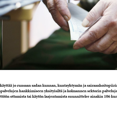
i käyttää jo runsaan sadan kunnan, kuntayhtymän ja sairaanhoitopii
yspalvelujen hankkimiseen yksityisiltä ja kolmannen sektorin palveluje
yttöön ottamista tai käytön laajentamista suunnittelee ainakin 106 ku