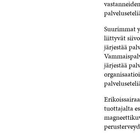
vastanneiden
palveluseteli
Suurimmat yks
liittyvät sii
järjestää pal
Vammaispalve
järjestää pal
organisaatio
palveluseteli
Erikoissaira
tuottajalta e
magneettikuv
perusterveyd