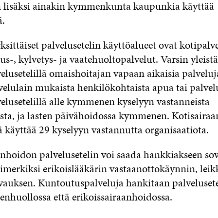
 lisäksi ainakin kymmenkunta kaupunkia käyttää
ä.
ittäiset palvelusetelin käyttöalueet ovat kotipalve
vous-, kylvetys- ja vaatehuoltopalvelut. Varsin yleis
velusetelillä omaishoitajan vapaan aikaisia palveluj
lulain mukaista henkilökohtaista apua tai palve
velusetelillä alle kymmenen kyselyyn vastanneista
ista, ja lasten päivähoidossa kymmenen. Kotisaira
ä käyttää 29 kyselyyn vastannutta organisaatiota.
anhoidon palvelusetelin voi saada hankkiakseen sov
simerkiksi erikoislääkärin vastaanottokäynnin, leik
auksen. Kuntoutuspalveluja hankitaan palvelusetel
enhuollossa että erikoissairaanhoidossa.