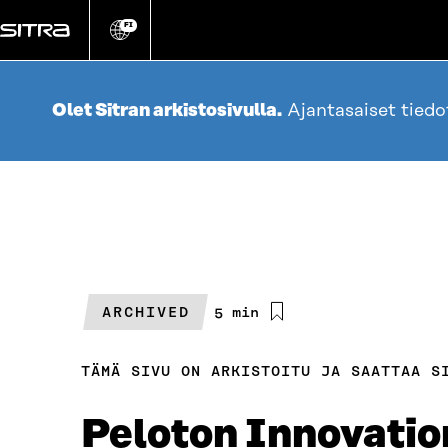
Siirry
suoraan
FI
Vaihda
sivuston
sisältöön
kieli
Olet Sitran arkistosivulla.
Ajantasaiset tied
ARCHIVED
Arvioitu
5 min
lukuaika
TÄMÄ SIVU ON ARKISTOITU JA SAATTAA S
Peloton Innovatio