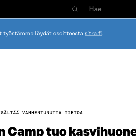
ot työstämme löydät osoitteesta
sitra.fi
.
ISÄLTÄÄ VANHENTUNUTTA TIETOA
n Camp tuo kasvihuon