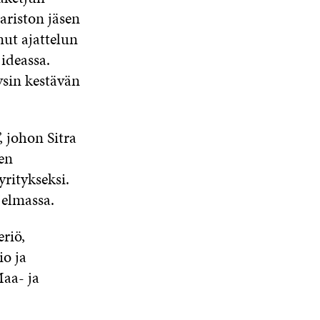
ariston jäsen
ut ajattelun
ideassa.
ysin kestävän
, johon Sitra
sen
yritykseksi.
jelmassa.
riö,
io ja
aa- ja