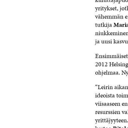
yritykset, jo
vähemmän ene
tutkija
Maria
niukkeminen
ja uusi kasvu
Ensimmäiset 
2012 Helsing
ohjelmaa. Ny
“Leirin aikan
ideoista toim
viisaaseen en
resurssien va
yrittäjyytee