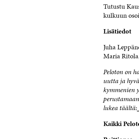
Tutustu Kaus
kulkuun osoi
Lisätiedot
Juha Leppäne
Maria Ritola
Peloton on ha
uutta ja hyv
kymmenien yr
perustamaan u
lukea täältä:
Kaikki Pelo