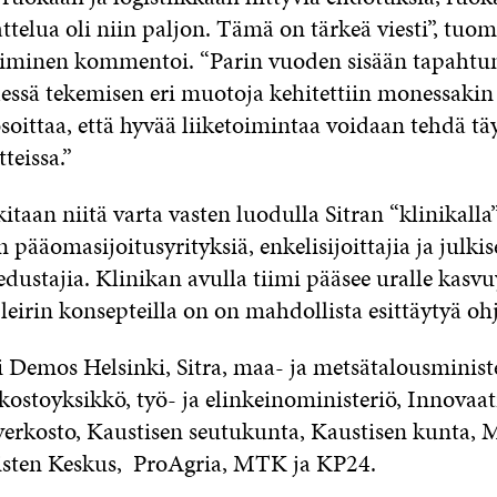
ttelua oli niin paljon. Tämä on tärkeä viesti”, tuom
minen kommentoi. “Parin vuoden sisään tapahtun
ssä tekemisen eri muotoja kehitettiin monessakin 
soittaa, että hyvää liiketoimintaa voidaan tehdä tä
teissa.”
kitaan niitä varta vasten luodulla Sitran “klinikalla”
pääomasijoitusyrityksiä, enkelisijoittajia ja julki
dustajia. Klinikan avulla tiimi pääsee uralle kasvu
leirin konsepteilla on on mahdollista esittäytyä oh
ti Demos Helsinki, Sitra, maa- ja metsätalousministe
ostoyksikkö, työ- ja elinkeinoministeriö, Innovaat
erkosto, Kaustisen seutukunta, Kaustisen kunta, M
isten Keskus, ProAgria, MTK ja KP24.