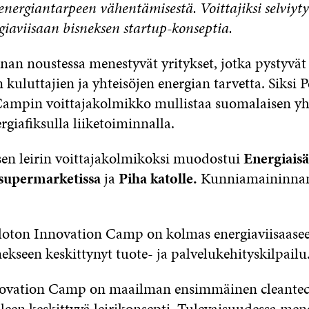
nergiantarpeen vähentämisestä. Voittajiksi selviyt
rgiaviisaan bisneksen startup-konseptia.
nan noustessa menestyvät yritykset, jotka pystyvät
uluttajien ja yhteisöjen energian tarvetta. Siksi 
ampin voittajakolmikko mullistaa suomalaisen y
rgiafiksulla liiketoiminnalla.
en leirin voittajakolmikoksi muodostui
Energiaisä
supermarketissa
ja
Piha katolle.
Kunniamaininnan
loton Innovation Camp on kolmas energiaviisaase
ekseen keskittynyt tuote- ja palvelukehityskilpailu
novation Camp on maailman ensimmäinen cleante
leen keskittyvä leirikonsepti. Tulevaisuudessa men