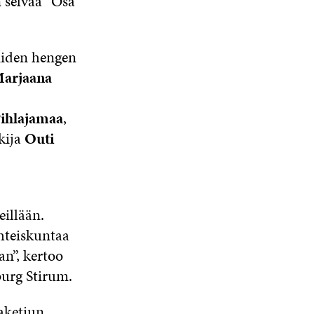
n selvää “Osa
viiden hengen
arjaana
Pihlajamaa
,
kija
Outi
illään.
hteiskuntaa
n”, kertoo
urg Stirum.
kaketjun