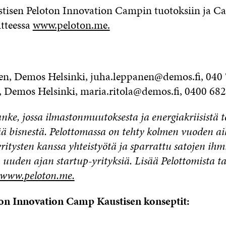
tisen Peloton Innovation Campin tuotoksiin ja C
tteessa
www.peloton.me.
n, Demos Helsinki, juha.leppanen@demos.fi, 040
, Demos Helsinki, maria.ritola@demos.fi, 0400 68
nke, jossa ilmastonmuutoksesta ja energiakriisistä
ää bisnestä. Pelottomassa on tehty kolmen vuoden a
itysten kanssa yhteistyötä ja sparrattu satojen ihm
uden ajan startup-yrityksiä. Lisää Pelottomista ta
www.peloton.me.
ton Innovation Camp Kaustisen konseptit: