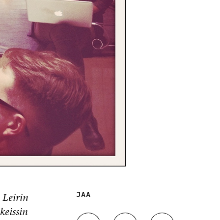
 Leirin
JAA
keissin