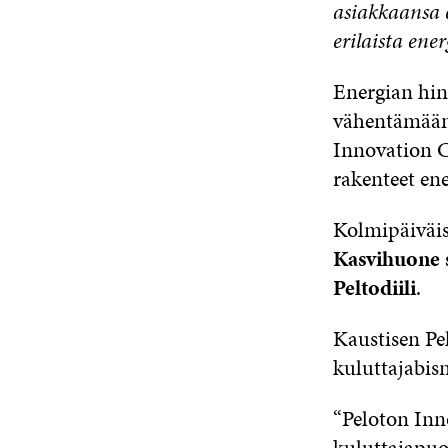
asiakkaansa e
erilaista ene
Energian hin
vähentämään k
Innovation C
rakenteet ene
Kolmipäiväis
Kasvihuone 
Peltodiili
.
Kaustisen Pe
kuluttajabisn
“Peloton In
kuluttajapuo