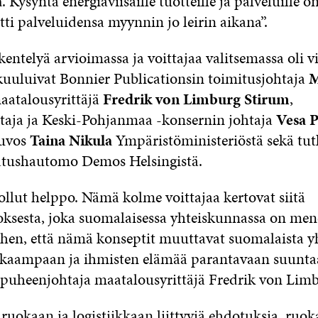
a
. Kysyntä energiaviisaille tuotteille ja palveluille o
itti palveluidensa myynnin jo leirin aikana”.
entelyä arvioimassa ja voittajaa valitsemassa oli 
 kuuluivat Bonnier Publicationsin toimitusjohtaja
M
maatalousyrittäjä
Fredrik von Limburg Stirum
,
taja ja Keski-Pohjanmaa -konsernin johtaja
Vesa 
uvos
Taina Nikula
Ympäristöministeriöstä sekä tut
atushautomo Demos Helsingistä.
ollut helppo. Nämä kolme voittajaa kertovat siitä
sesta, joka suomalaisessa yhteiskunnassa on mene
en, että nämä konseptit muuttavat suomalaista y
kaampaan ja ihmisten elämää parantavaan suuntaa
puheenjohtaja maatalousyrittäjä Fredrik von Limb
ruokaan ja logistiikkaan liittyviä ehdotuksia, ruo