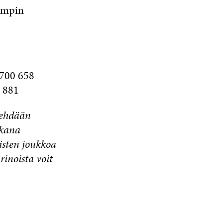
ampin
 700 658
2 881
 tehdään
ikana
isten joukkoa
rinoista voit