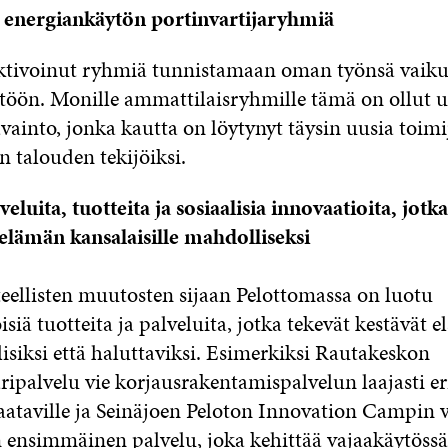
 energiankäytön portinvartijaryhmiä
ktivoinut ryhmiä tunnistamaan oman työnsä vaiku
töön. Monille ammattilaisryhmille tämä on ollut u
vainto, jonka kautta on löytynyt täysin uusia toim
n talouden tekijöiksi.
eluita, tuotteita ja sosiaalisia innovaatioita, jotk
 elämän kansalaisille mahdolliseksi
teellisten muutosten sijaan Pelottomassa on luotu
isiä tuotteita ja palveluita, jotka tekevät kestävät 
isiksi että haluttaviksi. Esimerkiksi Rautakeskon
ipalvelu vie korjausrakentamispalvelun laajasti er
saataville ja Seinäjoen Peloton Innovation Campin v
 ensimmäinen palvelu, joka kehittää vajaakäytössä