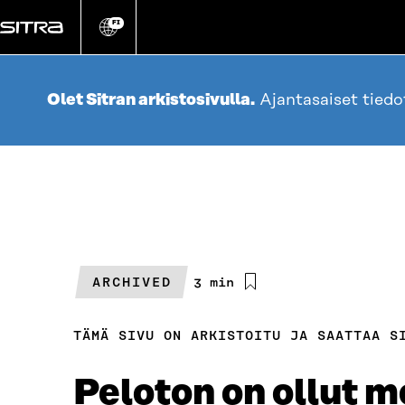
Siirry
suoraan
FI
Vaihda
sivuston
sisältöön
kieli
Olet Sitran arkistosivulla.
Ajantasaiset tied
ARCHIVED
Arvioitu
3 min
lukuaika
TÄMÄ SIVU ON ARKISTOITU JA SAATTAA S
Peloton on ollut 