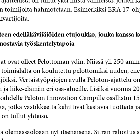
-ajattelusta on tullut yksi niistä välineistä, joiden 
n toimijoita hahmotetaan. Esimerkiksi ERA 17-ohj
vartijoita.
teen edelläkävijäjöiden etujoukko, jonka kanssa k
nnostavia työskentelytapoja
at ovat olleet Pelottoman ydin. Niissä yli 250 amma
 toimialalta on koulutettu pelottomiksi uuden, ene
jöiksi. Vertaistyöpajojen avulla Peloton-ajattelu on
ja liike-elämän eri osa-alueille. Lisäksi vuonna 2
e kahdelle Peloton Innovation Campille osallistui 1
, jotka vastikkeetta kehittivät kestäviä tuotteita ja
on tullut yhteisö.
a olemassaoloaan nyt itsenäisenä. Sitran rahoitus si