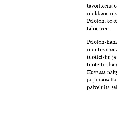
tavoitteena 
niukkenemise
Peloton. Se 
talouteen.
Peloton-hank
muutos etene
tuotteisiin 
tuotettu iha
Kuvassa näky
ja punaisella
palveluita se