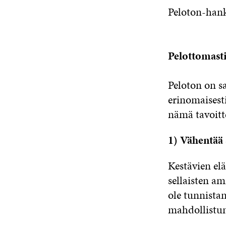
Peloton-han
Pelottomasti 
Peloton on s
erinomaisesti
nämä tavoitt
1) Vähentää 
Kestävien el
sellaisten a
ole tunnista
mahdollistun