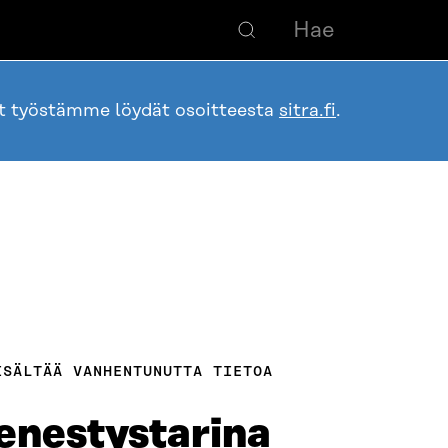
ot työstämme löydät osoitteesta
sitra.fi
.
ISÄLTÄÄ VANHENTUNUTTA TIETOA
menestystarina