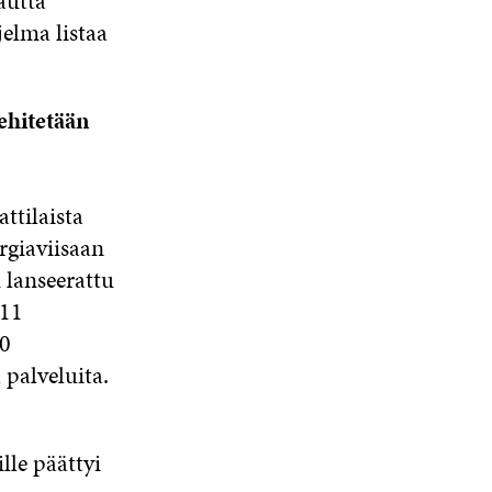
kautta
elma listaa
ehitetään
ttilaista
rgiaviisaan
 lanseerattu
011
50
 palveluita.
lle päättyi