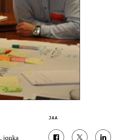
JAA
, jonka
J
J
J