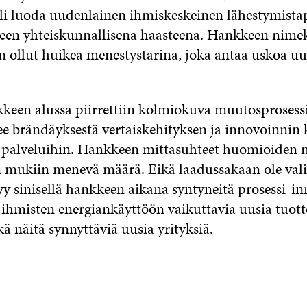
oli luoda uudenlainen ihmiskeskeinen lähestymista
en yhteiskunnallisena haasteena. Hankkeen nimeks
on ollut huikea menestystarina, joka antaa uskoa u
keen alussa piirrettiin kolmiokuva muutosprosessis
e brändäyksestä vertaiskehityksen ja innovoinnin 
ja palveluihin. Hankkeen mittasuhteet huomioiden n
n mukiin menevä määrä. Eikä laadussakaan ole vali
y sinisellä hankkeen aikana syntyneitä prosessi-in
 ihmisten energiankäyttöön vaikuttavia uusia tuotte
kä näitä synnyttäviä uusia yrityksiä.