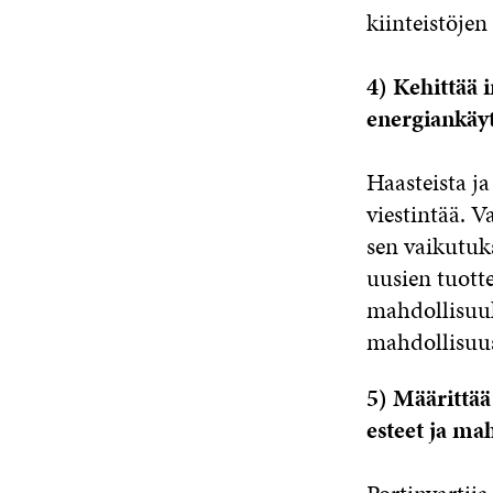
kiinteistöjen
4) Kehittää i
energiankäy
Haasteista ja
viestintää. V
sen vaikutuks
uusien tuotte
mahdollisuuk
mahdollisuu
5) Määrittää
esteet ja ma