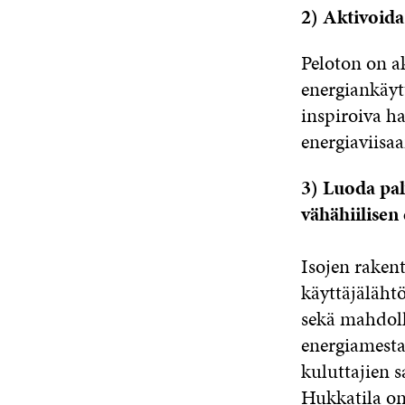
2) Aktivoida
Peloton on a
energiankäyt
inspiroiva ha
energiaviisaa
3) Luoda palv
vähähiilisen
Isojen raken
käyttäjälähtö
sekä mahdoll
energiamestar
kuluttajien 
Hukkatila on