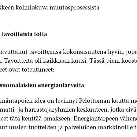
kkeen kolmiokuva muutosprosessista
tavoitteista totta
aavuttanut tavoitteensa kokonaisuutena hyvin, jop
. Tavoitteita oli kaikkiaan kuusi. Tässä pieni kooste
eet ovat toteutuneet:
suomalaisten energiantarvetta
ämäntapojen idea on levinnyt Pelottoman kautta me
mmatti- ja harrastajaryhmien keskuuteen, jotka eiv
neet tätä kenttää omakseen. Energiantarpeen vähe
ut uusien tuotteiden ja palveluiden markkinoille t