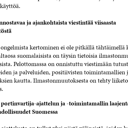
 käyttöä.
nnostavaa ja ajankohtaista viestintää viisaasta
töstä
 ongelmista kertominen ei ole pitkällä tähtäimellä
altaosa suomalaisista on täysin tietoisia ilmastonm
ista. Pelottomassa on onnistuttu viestimään tutust
iden ja palveluiden, positiivisten toimintamallien 
sien kautta. Ilmastonmuutoksesta on tehty liiket
s.
 portinvartija-ajattelun ja -toimintamallin laajen
hdollisuudet Suomessa