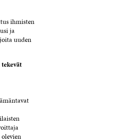
tus ihmisten
usi ja
ijoita uuden
a tekevät
elämäntavat
ilaisten
oittaja
 olevien