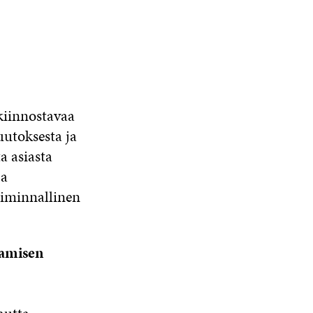
 kiinnostavaa
uutoksesta ja
a asiasta
ja
oiminnallinen
tamisen