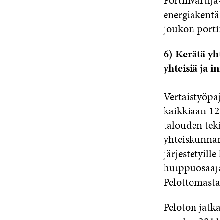
Portinvartija
energiakentä
joukon portin
6) Kerätä yh
yhteisiä ja i
Vertaistyöpaj
kaikkiaan 12
talouden teki
yhteiskunnan 
järjestetyill
huippuosaajaa
Pelottomasta 
Peloton jatka