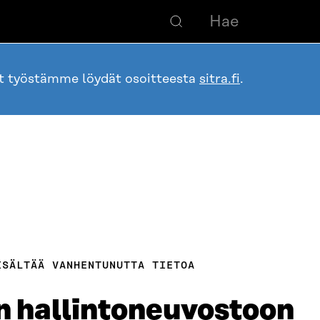
ot työstämme löydät osoitteesta
sitra.fi
.
ISÄLTÄÄ VANHENTUNUTTA TIETOA
an hallintoneuvostoon