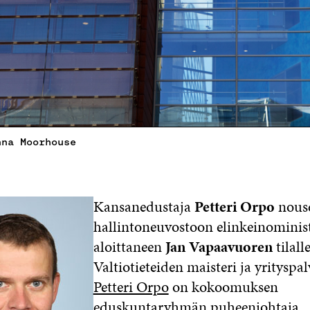
nna Moorhouse
Kansanedustaja
Petteri Orpo
nouse
hallintoneuvostoon elinkeinominis
aloittaneen
Jan Vapaavuoren
tilalle
Valtiotieteiden maisteri ja yrityspa
Petteri Orpo
on kokoomuksen
eduskuntaryhmän puheenjohtaja.