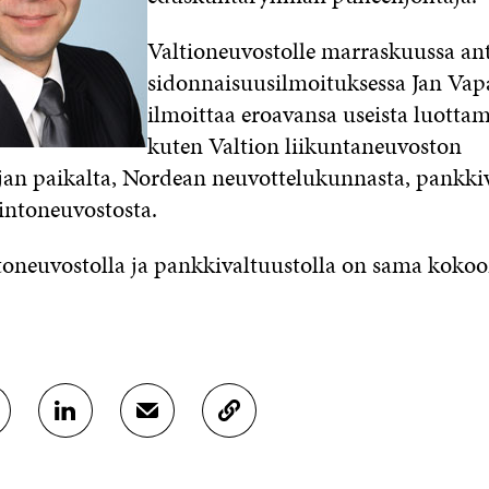
Valtioneuvostolle marraskuussa a
sidonnaisuusilmoituksessa Jan Vap
ilmoittaa eroavansa useista luotta
kuten Valtion liikuntaneuvoston
an paikalta, Nordean neuvottelukunnasta, pankkiv
lintoneuvostosta.
ntoneuvostolla ja pankkivaltuustolla on sama koko
J
J
K
A
A
O
A
A
P
L
S
I