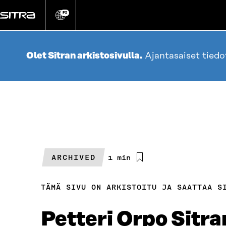
Siirry
suoraan
FI
Vaihda
sivuston
sisältöön
kieli
Olet Sitran arkistosivulla.
Ajantasaiset tied
ARCHIVED
Arvioitu
1 min
lukuaika
TÄMÄ SIVU ON ARKISTOITU JA SAATTAA S
Petteri Orpo Sitr