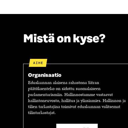
A
W
C
I
E
T
B
T
O
E
O
R
Mistä on kyse?
K
I
I
S
S
S
S
Ä
A
A
AIHE
A
V
V
A
Organisaatio
A
U
Eduskunnan alaisena rahastona Sitran
U
T
päätöksenteko on sidottu suomalaiseen
T
U
parlamentarismiin. Hallinnostamme vastaavat
U
U
hallintoneuvosto, hallitus ja yliasiamies. Hallinnon ja
U
U
tilien tarkastajina toimivat eduskunnan valitsemat
U
U
tilintarkastajat.
U
D
D
E
E
S