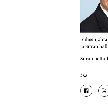
puheenjohtaj
ja Sitran hal
Sitran halli
JAA
J
J
A
A
A
A
F
T