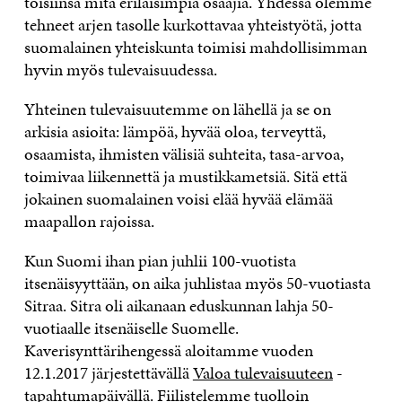
toisiinsa mitä erilaisimpia osaajia. Yhdessä olemme
tehneet arjen tasolle kurkottavaa yhteistyötä, jotta
suomalainen yhteiskunta toimisi mahdollisimman
hyvin myös tulevaisuudessa.
Yhteinen tulevaisuutemme
on lähellä ja se on
arkisia asioita: lämpöä, hyvää oloa, terveyttä,
osaamista, ihmisten välisiä suhteita, tasa-arvoa,
toimivaa liikennettä ja mustikkametsiä. Sitä että
jokainen suomalainen voisi elää hyvää elämää
maapallon rajoissa.
Kun Suomi ihan pian juhlii 100-vuotista
itsenäisyyttään, on aika juhlistaa myös 50-vuotiasta
Sitraa. Sitra oli aikanaan eduskunnan lahja 50-
vuotiaalle itsenäiselle Suomelle.
Kaverisynttärihengessä aloitamme vuoden
12.1.2017 järjestettävällä
Valoa tulevaisuuteen
-
tapahtumapäivällä. Fiilistelemme tuolloin