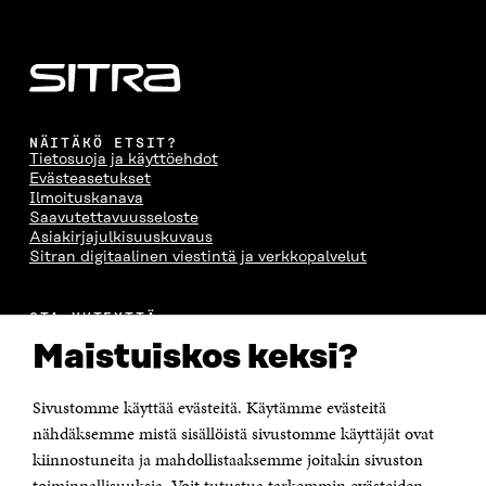
A
A
S
A
NÄITÄKÖ ETSIT?
Tietosuoja ja käyttöehdot
Evästeasetukset
Ilmoituskanava
Saavutettavuusseloste
Asiakirjajulkisuuskuvaus
Sitran digitaalinen viestintä ja verkkopalvelut
OTA YHTEYTTÄ
Suomen itsenäisyyden juhlarahasto Sitra
Maistuiskos keksi?
Itämerenkatu 11-13, PL 160,
00181 Helsinki
Sivustomme käyttää evästeitä. Käytämme evästeitä
Puhelin +358 294 618 991
Sähköpostiosoite
nähdäksemme mistä sisällöistä sivustomme käyttäjät ovat
etunimi.sukunimi@sitra.fi tai sitra@sitra.fi
kiinnostuneita ja mahdollistaaksemme joitakin sivuston
Saapumisohjeet
toiminnallisuuksia. Voit tutustua tarkemmin evästeiden