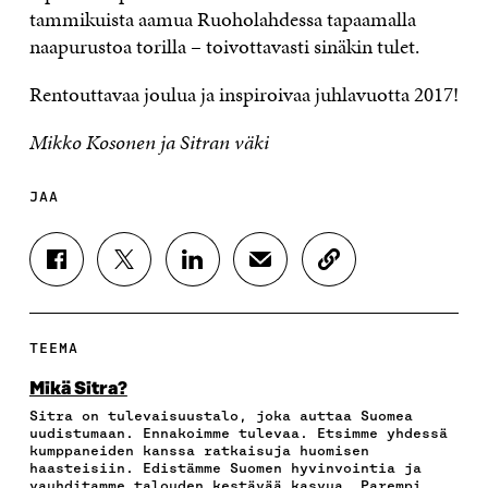
tammikuista aamua Ruoholahdessa tapaamalla
naapurustoa torilla – toivottavasti sinäkin tulet.
Rentouttavaa joulua ja inspiroivaa juhlavuotta 2017!
Mikko Kosonen ja Sitran väki
JAA
J
J
J
J
K
A
A
A
A
O
A
A
A
A
P
F
T
L
S
I
A
W
I
Ä
O
TEEMA
C
I
N
H
I
E
T
K
K
A
Mikä Sitra?
B
T
E
Ö
R
Sitra on tulevaisuustalo, joka auttaa Suomea
O
E
D
P
T
uudistumaan. Ennakoimme tulevaa. Etsimme yhdessä
O
R
I
O
I
kumppaneiden kanssa ratkaisuja huomisen
K
I
N
S
K
haasteisiin. Edistämme Suomen hyvinvointia ja
I
S
I
T
K
vauhditamme talouden kestävää kasvua. Parempi