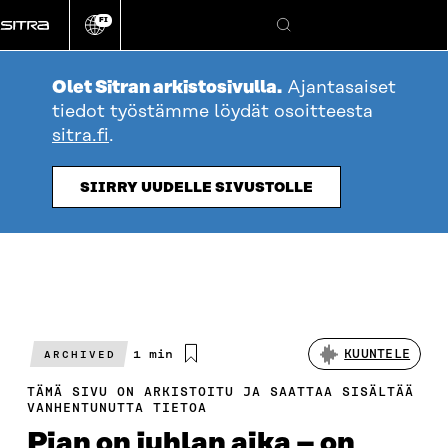
Siirry
FI
suoraan
Vaihda
Hae
sivuston
sisältöön
kieli
Olet Sitran arkistosivulla.
Ajantasaiset
tiedot työstämme löydät osoitteesta
sitra.fi
.
SIIRRY UUDELLE SIVUSTOLLE
Arvioitu
1 min
KUUNTELE
ARCHIVED
lukuaika
TÄMÄ SIVU ON ARKISTOITU JA SAATTAA SISÄLTÄÄ
VANHENTUNUTTA TIETOA
Pian on juhlan aika – on