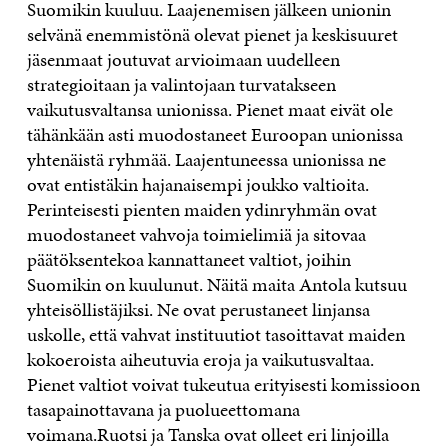
Suomikin kuuluu. Laajenemisen jälkeen unionin
selvänä enemmistönä olevat pienet ja keskisuuret
jäsenmaat joutuvat arvioimaan uudelleen
strategioitaan ja valintojaan turvatakseen
vaikutusvaltansa unionissa. Pienet maat eivät ole
tähänkään asti muodostaneet Euroopan unionissa
yhtenäistä ryhmää. Laajentuneessa unionissa ne
ovat entistäkin hajanaisempi joukko valtioita.
Perinteisesti pienten maiden ydinryhmän ovat
muodostaneet vahvoja toimielimiä ja sitovaa
päätöksentekoa kannattaneet valtiot, joihin
Suomikin on kuulunut. Näitä maita Antola kutsuu
yhteisöllistäjiksi. Ne ovat perustaneet linjansa
uskolle, että vahvat instituutiot tasoittavat maiden
kokoeroista aiheutuvia eroja ja vaikutusvaltaa.
Pienet valtiot voivat tukeutua erityisesti komissioon
tasapainottavana ja puolueettomana
voimana.Ruotsi ja Tanska ovat olleet eri linjoilla