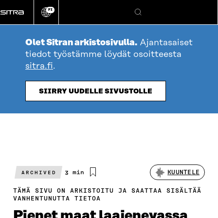
Siirry
FI
suoraan
Vaihda
Hae
sivuston
sisältöön
kieli
Olet Sitran arkistosivulla.
Ajantasaiset
tiedot työstämme löydät osoitteesta
sitra.fi
.
SIIRRY UUDELLE SIVUSTOLLE
Arvioitu
3 min
KUUNTELE
ARCHIVED
lukuaika
TÄMÄ SIVU ON ARKISTOITU JA SAATTAA SISÄLTÄÄ
VANHENTUNUTTA TIETOA
Pienet maat laajenevassa