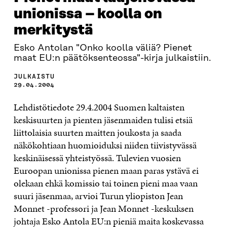
unionissa – koolla on
merkitystä
Esko Antolan "Onko koolla väliä? Pienet
maat EU:n päätöksenteossa"-kirja julkaistiin.
JULKAISTU
29.04.2004
Lehdistötiedote 29.4.2004 Suomen kaltaisten
keskisuurten ja pienten jäsenmaiden tulisi etsiä
liittolaisia suurten maitten joukosta ja saada
näkökohtiaan huomioiduksi niiden tiivistyvässä
keskinäisessä yhteistyössä. Tulevien vuosien
Euroopan unionissa pienen maan paras ystävä ei
olekaan ehkä komissio tai toinen pieni maa vaan
suuri jäsenmaa, arvioi Turun yliopiston Jean
Monnet -professori ja Jean Monnet -keskuksen
johtaja Esko Antola EU:n pieniä maita koskevassa