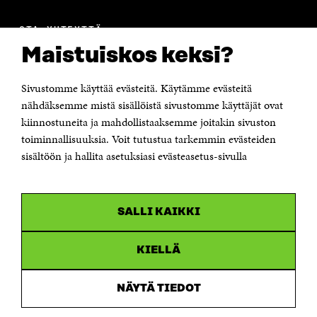
OTA YHTEYTTÄ
Suomen itsenäisyyden juhlarahasto Sitra
Maistuiskos keksi?
Itämerenkatu 11-13, PL 160,
00181 Helsinki
Sivustomme käyttää evästeitä. Käytämme evästeitä
Puhelin +358 294 618 991
Sähköpostiosoite
nähdäksemme mistä sisällöistä sivustomme käyttäjät ovat
etunimi.sukunimi@sitra.fi tai sitra@sitra.fi
kiinnostuneita ja mahdollistaaksemme joitakin sivuston
Saapumisohjeet
toiminnallisuuksia. Voit tutustua tarkemmin evästeiden
sisältöön ja hallita asetuksiasi evästeasetus-sivulla
Y-tunnus 0202132-3
OLEMME NÄISSÄ SOMEISSA
SALLI KAIKKI
Facebook
Avautuu
uudessa
Linkedin
ikkunassa
KIELLÄ
Avautuu
uudessa
Youtube
ikkunassa
Avautuu
NÄYTÄ TIEDOT
uudessa
Instagram
ikkunassa
Avautuu