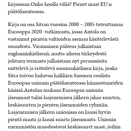
kirjassaan Onko koolla väliä? Pienet maat EU:n
päätöksenteossa.
Kirja on osa Sitran vuosina 2000 – 2005 toteuttamaa
Eurooppa 2020 -tutkimusta, jossa Antola on
vastannut pienten valtioiden asemaa käsittelevästä
osuudesta. Varsinainen pääteos julkaistaan
englanninkielisenä, mutta aiheen tärkeydestä
johtuen teemasta julkaistaan nyt perusasioita
esittelevä ja erittelevä suomenkielinen kirja, jonka
Sitra toivoo kuluvan kaikkien Suomen roolista
Euroopan unionin päätöksenteossa kiinnostuneiden
käsissä.Antolan mukaan Euroopan unionin
jäsenmaat tulisi laajenemisen jälkeen jakaa suurten,
keskisuurten ja pienten jäsenmaiden ryhmiin.
Laajenemisen jälkeen unionissa on kuusi hyvin
pientä maata ja kuusi suurta jäsenmaata. Unionin
enemmistön muodostavat keskisuuret maat, joihin