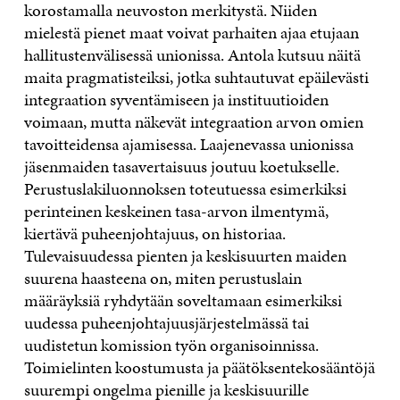
korostamalla neuvoston merkitystä. Niiden
mielestä pienet maat voivat parhaiten ajaa etujaan
hallitustenvälisessä unionissa. Antola kutsuu näitä
maita pragmatisteiksi, jotka suhtautuvat epäilevästi
integraation syventämiseen ja instituutioiden
voimaan, mutta näkevät integraation arvon omien
tavoitteidensa ajamisessa. Laajenevassa unionissa
jäsenmaiden tasavertaisuus joutuu koetukselle.
Perustuslaki­luonnoksen toteutuessa esimerkiksi
perinteinen keskeinen tasa-arvon ilmentymä,
kiertävä puheenjohtajuus, on historiaa.
Tulevaisuudessa pienten ja keskisuurten maiden
suurena haasteena on, miten perustuslain
määräyksiä ryhdytään soveltamaan esimerkiksi
uudessa puheenjohtajuus­järjestelmässä tai
uudistetun komission työn organisoinnissa.
Toimielinten koostumusta ja päätöksentekosääntöjä
suurempi ongelma pienille ja keskisuurille