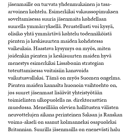
jäsenmaille on turvata yhdenmukainen ja tasa-
arvoinen kohtelu. Esimerkiksi vakaussopimuksen
soveltamisessa suuria jäsenmaita kohdellaan
suurella ymmärryksellä. Perustellusti voi kysyä,
olisiko yhtä ymmärtävä kohtelu todennäköistä
pienten ja keskisuurten maiden kohdatessa
vaikeuksia. Haastava kysymys on myös, miten
joidenkin pienten ja keskisuurten maiden hyvä
menestys esimerkiksi Lissabonin strategian
toteuttamisessa voitaisiin kanavoida
vaikutusvallaksi. Tämä on myös Suomen ongelma.
Pienten maiden kannalta huonoin vaihtoehto on,
jos suuret jäsenmaat lisäävät yhteistyötään
toimielinten ulkopuolella ns. direktoraattien
muodossa. Meneillään olevien hallitusten välisten
neuvottelujen aikana perinteinen Saksan ja Ranskan
voima-akseli on saanut kolmanneksi osapuoleksi
Britannian. Suurilla jäsenmailla on enenevästi halu