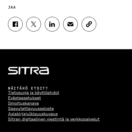
JAA
J
J
J
J
K
A
A
A
A
O
A
A
A
A
P
F
T
L
S
I
A
W
I
Ä
O
C
I
N
H
I
E
T
K
K
A
B
T
E
Ö
R
O
E
D
P
T
O
R
I
O
I
K
I
N
S
K
I
S
I
T
K
NÄITÄKÖ ETSIT?
S
S
S
I
E
Tietosuoja ja käyttöehdot
S
Ä
S
L
L
Evästeasetukset
A
A
Ä
L
I
Ilmoituskanava
A
V
A
A
N
Saavutettavuusseloste
V
A
V
A
L
Asiakirjajulkisuuskuvaus
A
U
A
V
I
Sitran digitaalinen viestintä ja verkkopalvelut
U
T
U
A
N
T
U
T
U
K