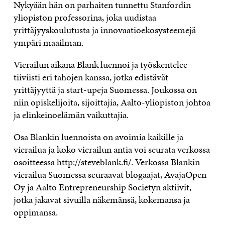
Nykyään hän on parhaiten tunnettu Stanfordin
yliopiston professorina, joka uudistaa
yrittäjyyskoulutusta ja innovaatioekosysteemejä
ympäri maailman.
Vierailun aikana Blank luennoi ja työskentelee
tiiviisti eri tahojen kanssa, jotka edistävät
yrittäjyyttä ja start-upeja Suomessa. Joukossa on
niin opiskelijoita, sijoittajia, Aalto-yliopiston johtoa
ja elinkeinoelämän vaikuttajia.
Osa Blankin luennoista on avoimia kaikille ja
vierailua ja koko vierailun antia voi seurata verkossa
osoitteessa
http://steveblank.fi/
. Verkossa Blankin
vierailua Suomessa seuraavat blogaajat, AvajaOpen
Oy ja Aalto Entrepreneurship Societyn aktiivit,
jotka jakavat sivuilla näkemänsä, kokemansa ja
oppimansa.