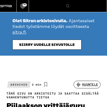
Siirry
FI
suoraan
Vaihda
Hae
sivuston
sisältöön
kieli
Olet Sitran arkistosivulla.
Ajantasaiset
tiedot työstämme löydät osoitteesta
sitra.fi
.
SIIRRY UUDELLE SIVUSTOLLE
Arvioitu
2 min
KUUNTELE
ARCHIVED
lukuaika
TÄMÄ SIVU ON ARKISTOITU JA SAATTAA SISÄLTÄÄ
VANHENTUNUTTA TIETOA
Piilaakson yrittäjäguru