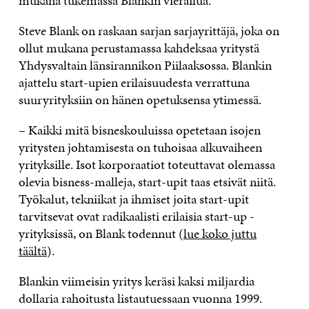
mukana tukemassa Blankin vierailua.
Steve Blank on raskaan sarjan sarjayrittäjä, joka on
ollut mukana perustamassa kahdeksaa yritystä
Yhdysvaltain länsirannikon Piilaaksossa. Blankin
ajattelu start-upien erilaisuudesta verrattuna
suuryrityksiin on hänen opetuksensa ytimessä.
– Kaikki mitä bisneskouluissa opetetaan isojen
yritysten johtamisesta on tuhoisaa alkuvaiheen
yrityksille. Isot korporaatiot toteuttavat olemassa
olevia bisness-malleja, start-upit taas etsivät niitä.
Työkalut, tekniikat ja ihmiset joita start-upit
tarvitsevat ovat radikaalisti erilaisia start-up -
yrityksissä, on Blank todennut (
lue koko juttu
täältä
).
Blankin viimeisin yritys keräsi kaksi miljardia
dollaria rahoitusta listautuessaan vuonna 1999.