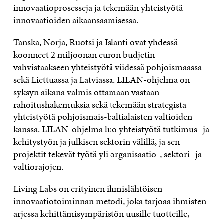
innovaatioprosesseja ja tekemään yhteistyötä
innovaatioiden aikaansaamisessa.
Tanska, Norja, Ruotsi ja Islanti ovat yhdessä
koonneet 2 miljoonan euron budjetin
vahvistaakseen yhteistyötä viidessä pohjoismaassa
sekä Liettuassa ja Latviassa. LILAN-ohjelma on
syksyn aikana valmis ottamaan vastaan
rahoitushakemuksia sekä tekemään strategista
yhteistyötä pohjoismais-baltialaisten valtioiden
kanssa. LILAN-ohjelma luo yhteistyötä tutkimus- ja
kehitystyön ja julkisen sektorin välillä, ja sen
projektit tekevät työtä yli organisaatio-, sektori- ja
valtiorajojen.
Living Labs on erityinen ihmislähtöisen
innovaatiotoiminnan metodi, joka tarjoaa ihmisten
arjessa kehittämisympäristön uusille tuotteille,