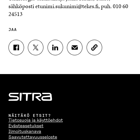
sähköposti etunimi.sukunimi@tekes.fi, puh. 010 60
24513
JAA
J
J
J
J
K
A
A
A
A
O
A
A
A
A
P
F
T
L
S
I
A
W
I
Ä
O
C
I
N
H
I
E
T
K
K
A
B
T
E
Ö
R
O
E
D
P
T
O
R
I
O
I
K
I
N
S
K
I
S
I
T
K
NÄITÄKÖ ETSIT?
S
S
S
I
E
Tietosuoja ja käyttöehdot
S
Ä
S
L
L
Evästeasetukset
A
A
Ä
L
I
Ilmoituskanava
A
V
A
A
N
Saavutettavuusseloste
V
A
V
A
L