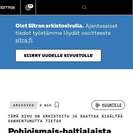
Siirry
FI
suoraan
Vaihda
Hae
sivuston
sisältöön
kieli
Olet Sitran arkistosivulla.
Ajantasaiset
tiedot työstämme löydät osoitteesta
sitra.fi
.
SIIRRY UUDELLE SIVUSTOLLE
Arvioitu
2 min
KUUNTELE
ARCHIVED
lukuaika
TÄMÄ SIVU ON ARKISTOITU JA SAATTAA SISÄLTÄÄ
VANHENTUNUTTA TIETOA
Pohjoismais-baltialaista