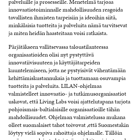
palveluille ja prosesseille. Menetelmä tarjoaa
innovaatiotoiminnalle mahdollisuuden reagoida
tavallisten ihmisten tarpeisiin ja ideoihin siitä,
minkälaisia tuotteita ja palveluita nämä tarvitsevat
ja miten heidän haasteitaan voisi ratkaista.
Pärjätäkseen vallitsevassa taloustilanteessa
organisaatioiden olisi nyt pystyttävä
innovatiivisuuteen ja käyttäjätarpeiden
kuuntelemiseen, jotta ne pystyisivät vähentämään
kehittämiskustannuksia ja tuottamaan osuvampia
tuotteita ja palveluita. LILAN-ohjelmaa
valmistelleet innovaatio- ja tutkimusorganisaatiot
uskovat, että Living Labs voisi ajattelutapana tarjota
pohjoismais-baltialaisille organisaatioille tähän
mahdollisuudet. Ohjelman valmistelussa mukana
olleet suomalaiset tahot toivovat ,että Suomestakin
löytyy vielä sopiva rahoittaja ohjelmalle. Tällöin