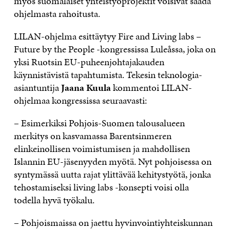
myös suomalaiset yhteistyöprojektit voisivat saada
ohjelmasta rahoitusta.
LILAN-ohjelma esittäytyy Fire and Living labs –
Future by the People -kongressissa Luleåssa, joka on
yksi Ruotsin EU-puheenjohtajakauden
käynnistävistä tapahtumista. Tekesin teknologia-
asiantuntija
Jaana Kuula
kommentoi LILAN-
ohjelmaa kongressissa seuraavasti:
– Esimerkiksi Pohjois-Suomen talousalueen
merkitys on kasvamassa Barentsinmeren
elinkeinollisen voimistumisen ja mahdollisen
Islannin EU-jäsenyyden myötä. Nyt pohjoisessa on
syntymässä uutta rajat ylittävää kehitystyötä, jonka
tehostamiseksi living labs -konsepti voisi olla
todella hyvä työkalu.
– Pohjoismaissa on jaettu hyvinvointiyhteiskunnan