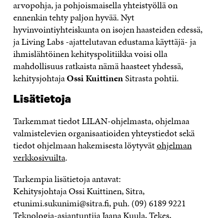
arvopohja, ja pohjoismaisella yhteistyöllä on
ennenkin tehty paljon hyvää. Nyt
hyvinvointiyhteiskunta on isojen haasteiden edessä,
ja Living Labs -ajattelutavan edustama käyttäjä- ja
ihmislähtöinen kehityspolitiikka voisi olla
mahdollisuus ratkaista nämä haasteet yhdessä,
kehitysjohtaja
Ossi Kuittinen
Sitrasta pohtii.
Lisätietoja
Tarkemmat tiedot LILAN-ohjelmasta, ohjelmaa
valmistelevien organisaatioiden yhteystiedot sekä
tiedot ohjelmaan hakemisesta löytyvät
ohjelman
verkkosivuilta
.
Tarkempia lisätietoja antavat:
Kehitysjohtaja Ossi Kuittinen, Sitra,
etunimi.sukunimi@sitra.fi, puh. (09) 6189 9221
Teknologia-asiantuntija Jaana Kuula, Tekes,