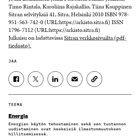
Timo Rintala, Karoliina Rajakallio, Tiina Kauppinen
Sitran selvityksiä 41, Sitra, Helsinki 2010 ISBN 978-
951-563-742-0 (URL:https://arkisto.sitra.fi) ISSN
1796-7112 (URL:https://arkisto.sitra.fi)
Julkaisu on ladattavissa
Sitran verkkosivuilta (pdf-
tiedosto).
JAA
J
J
J
J
K
A
A
A
A
O
A
A
A
A
P
F
T
L
S
I
A
W
I
Ä
O
TEEMA
C
I
N
H
I
E
T
K
K
A
Energia
B
T
E
Ö
R
Energian käytön tehostaminen sekä sen tuotannon
O
E
D
P
T
uudistaminen ovat keskeisiä ilmastonmuutoksen
O
R
I
O
I
hillitsemisessä.
K
I
N
S
K