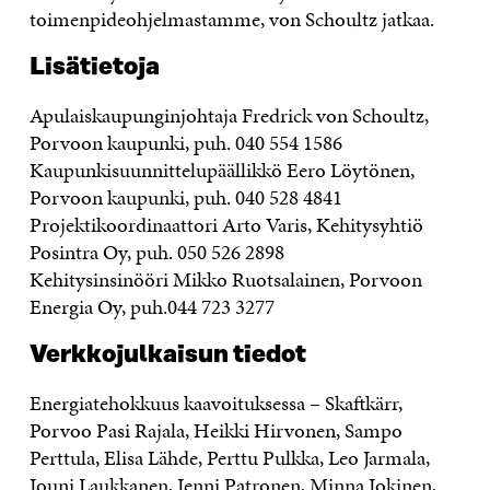
toimenpideohjelmastamme, von Schoultz jatkaa.
Lisätietoja
Apulaiskaupunginjohtaja Fredrick von Schoultz,
Porvoon kaupunki, puh. 040 554 1586
Kaupunkisuunnittelupäällikkö Eero Löytönen,
Porvoon kaupunki, puh. 040 528 4841
Projektikoordinaattori Arto Varis, Kehitysyhtiö
Posintra Oy, puh. 050 526 2898
Kehitysinsinööri Mikko Ruotsalainen, Porvoon
Energia Oy, puh.044 723 3277
Verkkojulkaisun tiedot
Energiatehokkuus kaavoituksessa – Skaftkärr,
Porvoo Pasi Rajala, Heikki Hirvonen, Sampo
Perttula, Elisa Lähde, Perttu Pulkka, Leo Jarmala,
Jouni Laukkanen, Jenni Patronen, Minna Jokinen,