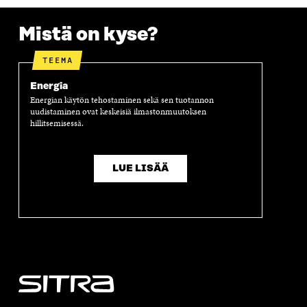
S
A
S
S
A
A
S
Mistä on kyse?
A
TEEMA
Energia
Energian käytön tehostaminen sekä sen tuotannon
uudistaminen ovat keskeisiä ilmastonmuutoksen
hillitsemisessä.
LUE LISÄÄ