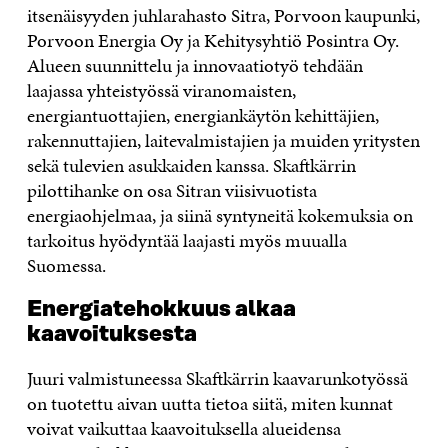
itsenäisyyden juhlarahasto Sitra, Porvoon kaupunki,
Porvoon Energia Oy ja Kehitysyhtiö Posintra Oy.
Alueen suunnittelu ja innovaatiotyö tehdään
laajassa yhteistyössä viranomaisten,
energiantuottajien, energiankäytön kehittäjien,
rakennuttajien, laitevalmistajien ja muiden yritysten
sekä tulevien asukkaiden kanssa. Skaftkärrin
pilottihanke on osa Sitran viisivuotista
energiaohjelmaa, ja siinä syntyneitä kokemuksia on
tarkoitus hyödyntää laajasti myös muualla
Suomessa.
Energiatehokkuus alkaa
kaavoituksesta
Juuri valmistuneessa Skaftkärrin kaavarunkotyössä
on tuotettu aivan uutta tietoa siitä, miten kunnat
voivat vaikuttaa kaavoituksella alueidensa