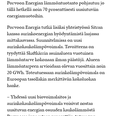
Porvoon Energian lämmöntuotanto pohjautuu jo
tällä hetkellä noin 70 prosenttisesti uusiutuviin
energiamuotoihin.
Porvoon Energia tutkii lisäksi yhteistyössä Sitran
kanssa aurinkoenergian hyödyntämistä laajassa
mittakaavassa. Suunnitelmissa on uusi
aurinkokaukolämpövoimala. Tavoitteena on
tyydyttää Skaftkärrin asuinalueen vuotuinen
lämmöntarve kokonaan ilman päästöjä. Alueen
lämmöntarpeen arvioidaan olevan vuosittain noin
20 GWh. Toteutuessaan aurinkolämpövoimala on
Euroopan tasollakin merkittävän kokoluokan
hanke.
– Yhdessä uusi biovoimalaitos ja
aurinkokaukolämpövoimala voisivat nostaa
uusituvan energian osuuden kaukolämmöstä