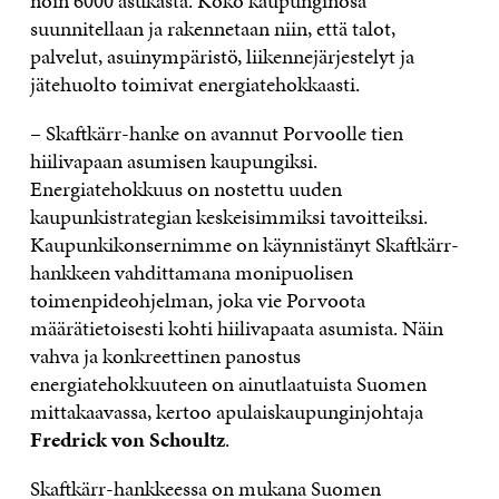
noin 6000 asukasta. Koko kaupunginosa
suunnitellaan ja rakennetaan niin, että talot,
palvelut, asuinympäristö, liikennejärjestelyt ja
jätehuolto toimivat energiatehokkaasti.
– Skaftkärr-hanke on avannut Porvoolle tien
hiilivapaan asumisen kaupungiksi.
Energiatehokkuus on nostettu uuden
kaupunkistrategian keskeisimmiksi tavoitteiksi.
Kaupunkikonsernimme on käynnistänyt Skaftkärr-
hankkeen vahdittamana monipuolisen
toimenpideohjelman, joka vie Porvoota
määrätietoisesti kohti hiilivapaata asumista. Näin
vahva ja konkreettinen panostus
energiatehokkuuteen on ainutlaatuista Suomen
mittakaavassa, kertoo apulaiskaupunginjohtaja
Fredrick von Schoultz
.
Skaftkärr-hankkeessa on mukana Suomen