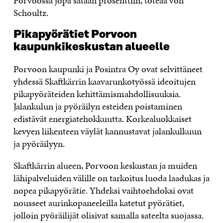
Porvoossa jopa sataan prosenttiin, toteaa von
Schoultz.
Pikapyörätiet Porvoon
kaupunkikeskustan alueelle
Porvoon kaupunki ja Posintra Oy ovat selvittäneet
yhdessä Skaftkärrin kaavarunkotyössä ideoitujen
pikapyöräteiden kehittämismahdollisuuksia.
Jalankulun ja pyöräilyn esteiden poistaminen
edistävät energiatehokkuutta. Korkealuokkaiset
kevyen liikenteen väylät kannustavat jalankulkuun
ja pyöräilyyn.
Skaftkärrin alueen, Porvoon keskustan ja muiden
lähipalveluiden välille on tarkoitus luoda laadukas ja
nopea pikapyörätie. Yhdeksi vaihtoehdoksi ovat
nousseet aurinkopaneeleilla katetut pyörätiet,
jolloin pyöräilijät olisivat samalla sateelta suojassa.