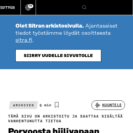
Siirry
FI
suoraan
Vaihda
Hae
sivuston
sisältöön
kieli
Olet Sitran arkistosivulla.
Ajantasaiset
tiedot työstämme löydät osoitteesta
sitra.fi
.
SIIRRY UUDELLE SIVUSTOLLE
Arvioitu
5 min
KUUNTELE
ARCHIVED
lukuaika
TÄMÄ SIVU ON ARKISTOITU JA SAATTAA SISÄLTÄÄ
VANHENTUNUTTA TIETOA
Porvoosta hiilivapaan