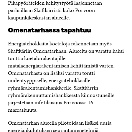
Pikapyöräteiden kehitystyötä laajennetaan
parhaillaan Skaftkärristä koko Porvoon
kaupunkikeskustan alueelle.
Omenatarhassa tapahtuu
Energiatehokkaita koetaloja rakennetaan myös
Skaftkäriin Omenatarhaan. Alueelta on varattu kaksi
tonttia koetalorakentajille
matalaenergiarakentamisen kehittämistä varten.
Omenatarhasta on lisäksi varattu tontti
uudentyyppiselle, energiatehokkaalle
ryhmärakentamishankkeelle. Skaftkärrin
ryhmärakennuttamishankkeesta kiinnostuneille
järjestetään infotilaisuus Porvoossa 16.
marraskuuta.
Omenatarhan alueella pilotoidaan lisäksi uusia
energiankulutuksen seurantamenetelmiä.