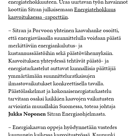
energiatehokkuuteen. Uraa uurtavan työn havainnot
koottiin Sitran julkaisemaan
Energiatehokkuus
kaavoituksessa -raporttiin
.
– Sitran ja Porvoon yhteinen kaavahanke osoitti,
että energiaviisaalla suunnittelulla voidaan päästä
merkittäviin energiankulutus- ja
kustannussäästöihin sekä päästövähennyksiin.
Kaavoituksen yhteydessä tehtävät päästö- ja
energiatarkastelut auttavat kunnallisia päättäjiä
ymmärtämään suunnitteluratkaisujen
ilmastovaikutukset konkreettisella tavalla.
Päästölaskelmat ja kokonaisenergiatarkastelu
tarvitaan osaksi kaikkien kaavojen vaikutusten
arviointia muuallakin Suomessa, toteaa johtaja
Jukka Noponen
Sitran Energiaohjelmasta.
– Energiakaavan oppeja hyödynnetään vastedes
kaupungin kaikessa kaavoitustyössä. Kaupunki