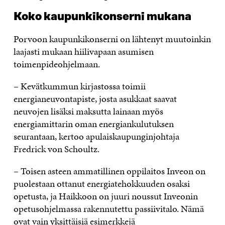
Koko kaupunkikonserni mukana
Porvoon kaupunkikonserni on lähtenyt muutoinkin
laajasti mukaan hiilivapaan asumisen
toimenpideohjelmaan.
– Kevätkummun kirjastossa toimii
energianeuvontapiste, josta asukkaat saavat
neuvojen lisäksi maksutta lainaan myös
energiamittarin oman energiankulutuksen
seurantaan, kertoo apulaiskaupunginjohtaja
Fredrick von Schoultz.
– Toisen asteen ammatillinen oppilaitos Inveon on
puolestaan ottanut energiatehokkuuden osaksi
opetusta, ja Haikkoon on juuri noussut Inveonin
opetusohjelmassa rakennutettu passiivitalo. Nämä
ovat vain yksittäisiä esimerkkejä