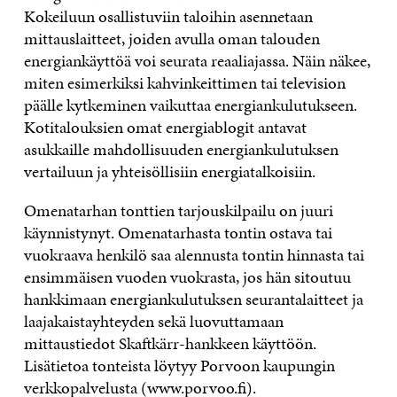
Kokeiluun osallistuviin taloihin asennetaan
mittauslaitteet, joiden avulla oman talouden
energiankäyttöä voi seurata reaaliajassa. Näin näkee,
miten esimerkiksi kahvinkeittimen tai television
päälle kytkeminen vaikuttaa energiankulutukseen.
Kotitalouksien omat energiablogit antavat
asukkaille mahdollisuuden energiankulutuksen
vertailuun ja yhteisöllisiin energiatalkoisiin.
Omenatarhan tonttien tarjouskilpailu on juuri
käynnistynyt. Omenatarhasta tontin ostava tai
vuokraava henkilö saa alennusta tontin hinnasta tai
ensimmäisen vuoden vuokrasta, jos hän sitoutuu
hankkimaan energiankulutuksen seurantalaitteet ja
laajakaistayhteyden sekä luovuttamaan
mittaustiedot Skaftkärr-hankkeen käyttöön.
Lisätietoa tonteista löytyy Porvoon kaupungin
verkkopalvelusta (www.porvoo.fi).