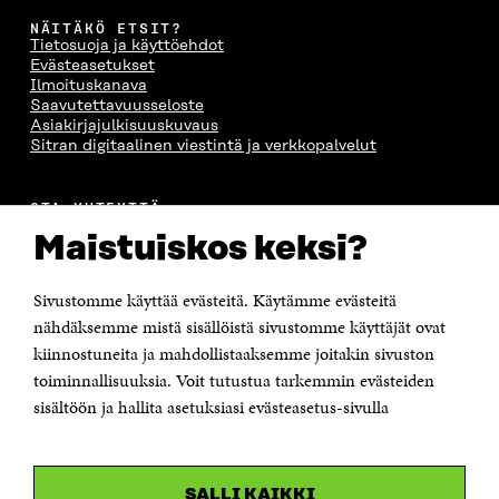
NÄITÄKÖ ETSIT?
Tietosuoja ja käyttöehdot
Evästeasetukset
Ilmoituskanava
Saavutettavuusseloste
Asiakirjajulkisuuskuvaus
Sitran digitaalinen viestintä ja verkkopalvelut
OTA YHTEYTTÄ
Suomen itsenäisyyden juhlarahasto Sitra
Maistuiskos keksi?
Itämerenkatu 11-13, PL 160,
00181 Helsinki
Sivustomme käyttää evästeitä. Käytämme evästeitä
Puhelin +358 294 618 991
Sähköpostiosoite
nähdäksemme mistä sisällöistä sivustomme käyttäjät ovat
etunimi.sukunimi@sitra.fi tai sitra@sitra.fi
kiinnostuneita ja mahdollistaaksemme joitakin sivuston
toiminnallisuuksia. Voit tutustua tarkemmin evästeiden
Saapumisohjeet
sisältöön ja hallita asetuksiasi evästeasetus-sivulla
Y-tunnus 0202132-3
OLEMME NÄISSÄ SOMEISSA
SALLI KAIKKI