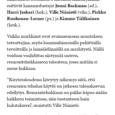
esittivät kansanedustajat
Jouni Backman
(sd.),
Harri Jaskari
(kok.),
Ville Niinistö
(vihr.),
Pirkko
Ruohonen-Lerner
(ps.) ja
Kimmo Tiilikainen
(kesk.).
Vaikka markkinat ovat avainasemassa muutoksen
toteuttajina, myös kunnianhimoisilla poliittisilla
tavoitteilla ja lainsäädännöllä on merkitystä. Niillä
voidaan vauhdittaa siirtymää uuteen,
resurssitehokkaaseen talouteen, jossa mitään ei
mene hukkaan.
”Kiertotaloudessa kiteytyy näkemys siitä, että
resurssien tehokas käyttö on jatkossa talouskasvun
edellytys. Resurssitehokkuus on pakko leipoa sisään
kaikkeen toimintaan, niin tuotantoon kuin
kulutukseen”, muistutti Ville Niinistö.