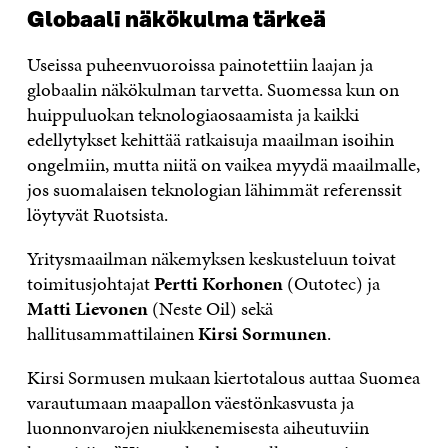
Globaali näkökulma tärkeä
Useissa puheenvuoroissa painotettiin laajan ja
globaalin näkökulman tarvetta. Suomessa kun on
huippuluokan teknologiaosaamista ja kaikki
edellytykset kehittää ratkaisuja maailman isoihin
ongelmiin, mutta niitä on vaikea myydä maailmalle,
jos suomalaisen teknologian lähimmät referenssit
löytyvät Ruotsista.
Yritysmaailman näkemyksen keskusteluun toivat
toimitusjohtajat
Pertti Korhonen
(Outotec) ja
Matti Lievonen
(Neste Oil) sekä
hallitusammattilainen
Kirsi Sormunen
.
Kirsi Sormusen mukaan kiertotalous auttaa Suomea
varautumaan maapallon väestönkasvusta ja
luonnonvarojen niukkenemisesta aiheutuviin