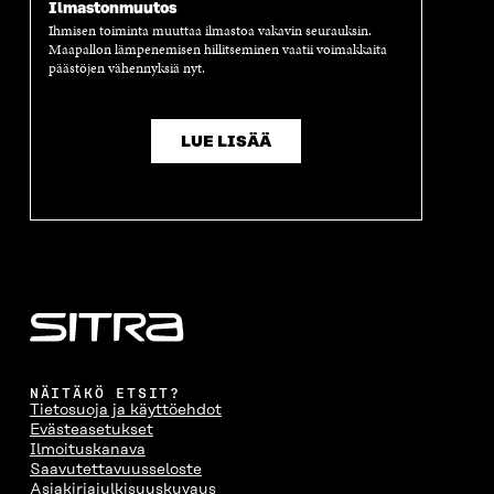
Ilmastonmuutos
Ihmisen toiminta muuttaa ilmastoa vakavin seurauksin.
Maapallon lämpenemisen hillitseminen vaatii voimakkaita
päästöjen vähennyksiä nyt.
LUE LISÄÄ
NÄITÄKÖ ETSIT?
Tietosuoja ja käyttöehdot
Evästeasetukset
Ilmoituskanava
Saavutettavuusseloste
Asiakirjajulkisuuskuvaus