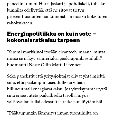
paneelin tunnot Harri Jaskari ja pohdiskeli, tulisiko
kunnilta edellyttää, että ne sitovat tietyn
prosenttiosuuden hankinnoistaan uusien kokeilujen
rahoitukseen.
Energiapolitiikka on kuin sote –
kokonaisratkaisu tarpeen
”Suomi markkinoi itseään cleantech-maana, mutta
missä se näkyy esimerkiksi pääkaupunkiseudulla”,
huomautti Neste Oilin Matti Lievonen.
Sekä panelistit että yritysjohtajat olivat yhtä mieltä
siitä, että pääkaupunkiseudulle tarvitaan
hiilineutraali energiaratkaisu. Jos yhteisymmärrystä
siitä ei saavuteta paikallisella tasolla, myös
valtiovallan tulisi edesauttaa ratkaisun löytämistä.
”Pääkaupungin lämmitys ilman tuontihiiltä on