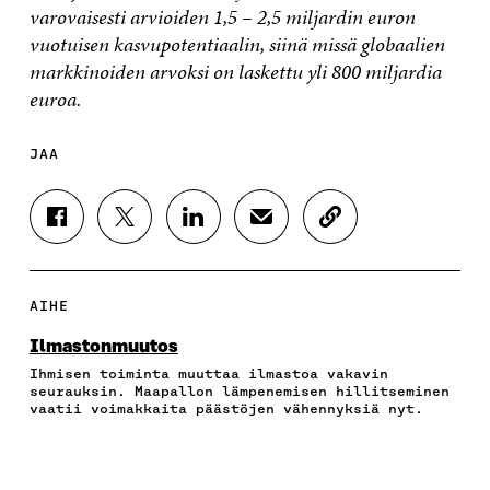
varovaisesti arvioiden 1,5 – 2,5 miljardin euron
vuotuisen kasvupotentiaalin, siinä missä globaalien
markkinoiden arvoksi on laskettu yli 800 miljardia
euroa.
JAA
J
J
J
J
K
A
A
A
A
O
A
A
A
A
P
F
T
L
S
I
A
W
I
Ä
O
AIHE
C
I
N
H
I
E
T
K
K
A
Ilmastonmuutos
B
T
E
Ö
R
Ihmisen toiminta muuttaa ilmastoa vakavin
O
E
D
P
T
seurauksin. Maapallon lämpenemisen hillitseminen
O
R
I
O
I
vaatii voimakkaita päästöjen vähennyksiä nyt.
K
I
N
S
K
I
S
I
T
K
S
S
S
I
E
S
Ä
S
L
L