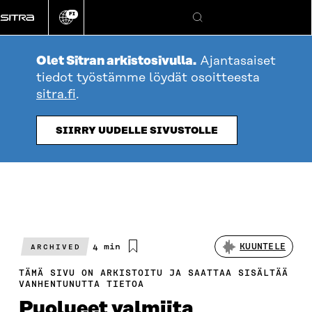
Siirry
FI
suoraan
Vaihda
Hae
sivuston
sisältöön
kieli
Olet Sitran arkistosivulla.
Ajantasaiset
tiedot työstämme löydät osoitteesta
sitra.fi
.
SIIRRY UUDELLE SIVUSTOLLE
Arvioitu
4 min
KUUNTELE
ARCHIVED
lukuaika
TÄMÄ SIVU ON ARKISTOITU JA SAATTAA SISÄLTÄÄ
VANHENTUNUTTA TIETOA
Puolueet valmiita