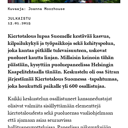
Kuvaaja: Joanna Moorhouse
JULKAISTU
13.01.2015
Kiertotalous lupaa Suomelle kestävää kasvua,
kilpailukykyä ja työpaikkoja sekä kehityspolun,
joka kantaa pitkälle tulevaisuuteen, uskovat
puolueet kautta linjan. Millaisin keinoin tähän
päästään, kysyttiin puoluepaneelissa Helsingin
Kaapelitehtaalla tänään. Keskustelu oli osa Sitran
järjestämää Kiertotalous Suomessa -tapahtumaa,
joka houkutteli paikalle yli 600 osallistujaa.
Kaikki keskustelun osallistuneet kansanedustajat
olisivat valmiita sisällyttämään elementtejä
kiertotaloudesta sekä puolueensa vaaliohjelmaan
että ajamaan asiaa seuraavissa
hallitusneuvotteluissa. Paneelissa näkemyksiään