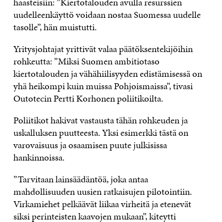
haasteisiin: ”Kiertotalouden avulla resurssien
uudelleenkäyttö voidaan nostaa Suomessa uudelle
tasolle”, hän muistutti.
Yritysjohtajat yrittivät valaa päätöksentekijöihin
rohkeutta: ”Miksi Suomen ambitiotaso
kiertotalouden ja vähähiilisyyden edistämisessä on
yhä heikompi kuin muissa Pohjoismaissa”, tivasi
Outotecin Pertti Korhonen poliitikoilta.
Poliitikot hakivat vastausta tähän rohkeuden ja
uskalluksen puutteesta. Yksi esimerkki tästä on
varovaisuus ja osaamisen puute julkisissa
hankinnoissa.
”Tarvitaan lainsäädäntöä, joka antaa
mahdollisuuden uusien ratkaisujen pilotointiin.
Virkamiehet pelkäävät liikaa virheitä ja etenevät
siksi perinteisten kaavojen mukaan”, kiteytti