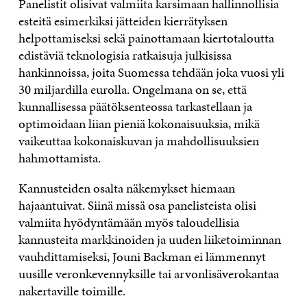
Panelistit olisivat valmiita karsimaan hallinnollisia
esteitä esimerkiksi jätteiden kierrätyksen
helpottamiseksi sekä painottamaan kiertotaloutta
edistäviä teknologisia ratkaisuja julkisissa
hankinnoissa, joita Suomessa tehdään joka vuosi yli
30 miljardilla eurolla. Ongelmana on se, että
kunnallisessa päätöksenteossa tarkastellaan ja
optimoidaan liian pieniä kokonaisuuksia, mikä
vaikeuttaa kokonaiskuvan ja mahdollisuuksien
hahmottamista.
Kannusteiden osalta näkemykset hiemaan
hajaantuivat. Siinä missä osa panelisteista olisi
valmiita hyödyntämään myös taloudellisia
kannusteita markkinoiden ja uuden liiketoiminnan
vauhdittamiseksi, Jouni Backman ei lämmennyt
uusille veronkevennyksille tai arvonlisäverokantaa
nakertaville toimille.