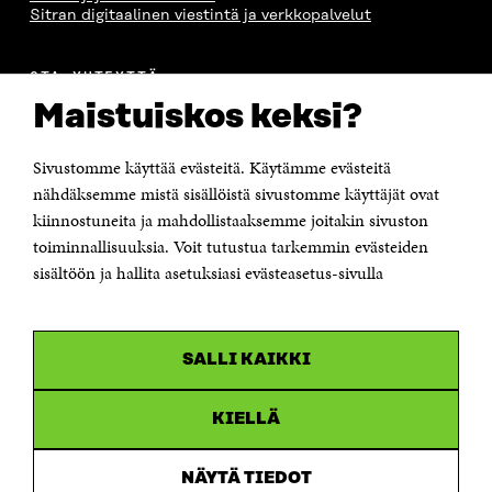
Sitran digitaalinen viestintä ja verkkopalvelut
OTA YHTEYTTÄ
Suomen itsenäisyyden juhlarahasto Sitra
Maistuiskos keksi?
Itämerenkatu 11-13, PL 160,
00181 Helsinki
Sivustomme käyttää evästeitä. Käytämme evästeitä
Puhelin +358 294 618 991
Sähköpostiosoite
nähdäksemme mistä sisällöistä sivustomme käyttäjät ovat
etunimi.sukunimi@sitra.fi tai sitra@sitra.fi
kiinnostuneita ja mahdollistaaksemme joitakin sivuston
Saapumisohjeet
toiminnallisuuksia. Voit tutustua tarkemmin evästeiden
sisältöön ja hallita asetuksiasi evästeasetus-sivulla
Y-tunnus 0202132-3
OLEMME NÄISSÄ SOMEISSA
SALLI KAIKKI
Facebook
Avautuu
uudessa
Linkedin
ikkunassa
KIELLÄ
Avautuu
uudessa
Youtube
ikkunassa
Avautuu
NÄYTÄ TIEDOT
uudessa