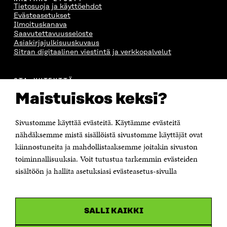
Tietosuoja ja käyttöehdot
Evästeasetukset
Ilmoituskanava
Saavutettavuusseloste
Asiakirjajulkisuuskuvaus
Sitran digitaalinen viestintä ja verkkopalvelut
OTA YHTEYTTÄ
Suomen itsenäisyyden juhlarahasto Sitra
Maistuiskos keksi?
Itämerenkatu 11-13, PL 160,
00181 Helsinki
Sivustomme käyttää evästeitä. Käytämme evästeitä
Puhelin +358 294 618 991
Sähköpostiosoite
nähdäksemme mistä sisällöistä sivustomme käyttäjät ovat
etunimi.sukunimi@sitra.fi tai sitra@sitra.fi
kiinnostuneita ja mahdollistaaksemme joitakin sivuston
Saapumisohjeet
toiminnallisuuksia. Voit tutustua tarkemmin evästeiden
sisältöön ja hallita asetuksiasi evästeasetus-sivulla
Y-tunnus 0202132-3
OLEMME NÄISSÄ SOMEISSA
SALLI KAIKKI
Facebook
Avautuu