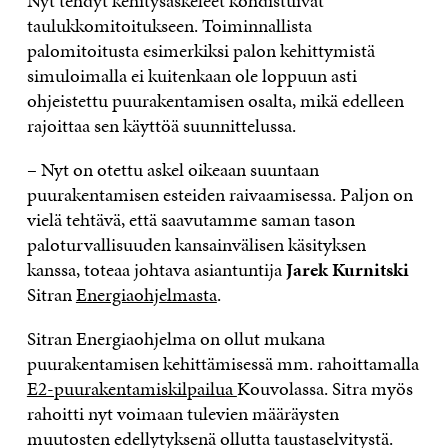
Nyt tehdyt kehitysaskeleet kohdistuivat
taulukkomitoitukseen. Toiminnallista
palomitoitusta esimerkiksi palon kehittymistä
simuloimalla ei kuitenkaan ole loppuun asti
ohjeistettu puurakentamisen osalta, mikä edelleen
rajoittaa sen käyttöä suunnittelussa.
– Nyt on otettu askel oikeaan suuntaan
puurakentamisen esteiden raivaamisessa. Paljon on
vielä tehtävä, että saavutamme saman tason
paloturvallisuuden kansainvälisen käsityksen
kanssa, toteaa johtava asiantuntija
Jarek Kurnitski
Sitran
Energiaohjelmasta
.
Sitran Energiaohjelma on ollut mukana
puurakentamisen kehittämisessä mm. rahoittamalla
E2-puurakentamiskilpailua
Kouvolassa. Sitra myös
rahoitti nyt voimaan tulevien määräysten
muutosten edellytyksenä ollutta taustaselvitystä.