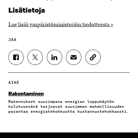
Lisätietoja
Lue lisää ympäristöministeriön tiedotteesta »
JAA
J
J
J
J
K
A
A
A
A
O
A
A
A
A
P
F
T
L
S
I
A
W
I
Ä
O
AIHE
C
I
N
H
I
E
T
K
K
A
Rakentaminen
B
T
E
Ö
R
Rakennukset suurimpana energian loppukäytön
O
E
D
P
T
kulutuseränä tarjoavat suurimman mahdollisuuden
O
R
I
O
I
parantaa energiatehokkuutta kustannustehokkaasti.
K
I
N
S
K
I
S
I
T
K
S
S
S
I
E
S
Ä
S
L
L
A
A
Ä
L
I