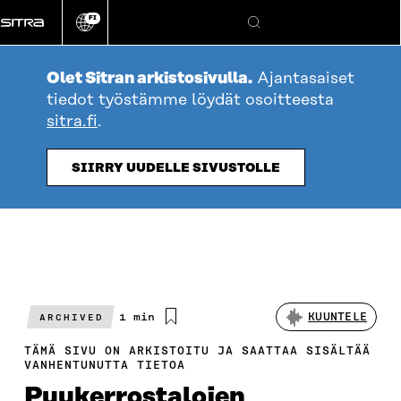
Siirry
FI
suoraan
Vaihda
Hae
sivuston
sisältöön
kieli
Olet Sitran arkistosivulla.
Ajantasaiset
tiedot työstämme löydät osoitteesta
sitra.fi
.
SIIRRY UUDELLE SIVUSTOLLE
Arvioitu
1 min
KUUNTELE
ARCHIVED
lukuaika
TÄMÄ SIVU ON ARKISTOITU JA SAATTAA SISÄLTÄÄ
VANHENTUNUTTA TIETOA
Puukerrostalojen