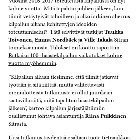
Vuosina 2016-2017 toteutetusta kilpailusta on nyt
kolme vuotta . Mitä tapahtui juhlien jälkeen, kun
tiimit vetäytyivät tahoilleen ja alkoi arkinen aherrus
kilpailun aikana kehitettyjen ideoiden
toteuttamiseksi? Tätä selvittivät tutkijat
Tuukka
Toivonen, Emma Nordbäck ja Ville Takala
Sitran
toimeksiannosta. Tulokset on koottu raporttiin
Ratkaisu 100 -haastekilpailun vaikutukset kolme
vuotta myöhemmin
.
”Kilpailun aikaan tiesimme, että tiimit jatkavat
työtään ja sitä riittää, mutta valitettavasti
moniulotteista tutkimusta ei ollut juurikaan
saatavilla siitä, mitä tapahtuu haastekilpailun
jälkeen”, kertoo kilpailun järjestäjätiimiin
osallistunut johtava asiantuntija
Riina Pulkkinen
Sitrasta.
Uusi tutkimus täydentää osaltaan tuota tietoaukkoa.