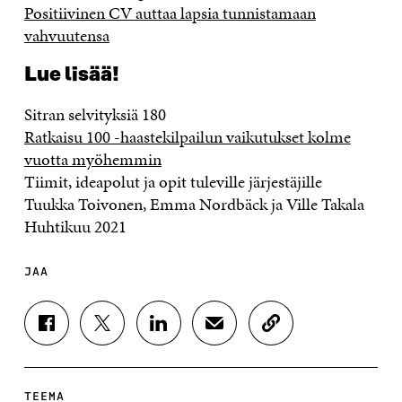
Positiivinen CV auttaa lapsia tunnistamaan
vahvuutensa
Lue lisää!
Sitran selvityksiä 180
Ratkaisu 100 -haastekilpailun vaikutukset kolme
vuotta myöhemmin
Tiimit, ideapolut ja opit tuleville järjestäjille
Tuukka Toivonen, Emma Nordbäck ja Ville Takala
Huhtikuu 2021
JAA
J
J
J
J
K
A
A
A
A
O
A
A
A
A
P
F
T
L
S
I
A
W
I
Ä
O
TEEMA