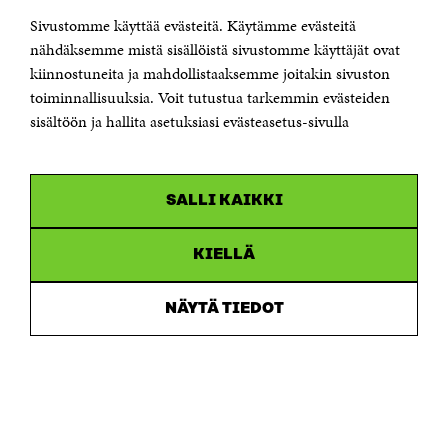
Sivustomme käyttää evästeitä. Käytämme evästeitä
Puhelin +358 294 618 991
Sähköpostiosoite
nähdäksemme mistä sisällöistä sivustomme käyttäjät ovat
etunimi.sukunimi@sitra.fi tai sitra@sitra.fi
kiinnostuneita ja mahdollistaaksemme joitakin sivuston
toiminnallisuuksia. Voit tutustua tarkemmin evästeiden
Saapumisohjeet
sisältöön ja hallita asetuksiasi evästeasetus-sivulla
Y-tunnus 0202132-3
OLEMME NÄISSÄ SOMEISSA
SALLI KAIKKI
Facebook
Avautuu
uudessa
Linkedin
ikkunassa
KIELLÄ
Avautuu
uudessa
Youtube
ikkunassa
Avautuu
NÄYTÄ TIEDOT
uudessa
Instagram
ikkunassa
Avautuu
uudessa
ikkunassa