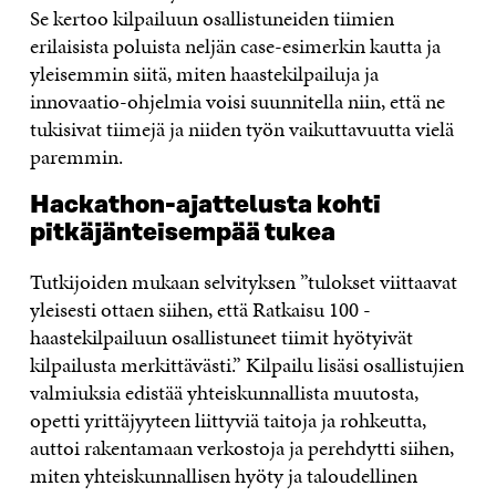
Se kertoo kilpailuun osallistuneiden tiimien
erilaisista poluista neljän case-esimerkin kautta ja
yleisemmin siitä, miten haastekilpailuja ja
innovaatio-ohjelmia voisi suunnitella niin, että ne
tukisivat tiimejä ja niiden työn vaikuttavuutta vielä
paremmin.
Hackathon-ajattelusta kohti
pitkäjänteisempää tukea
Tutkijoiden mukaan selvityksen ”tulokset viittaavat
yleisesti ottaen siihen, että Ratkaisu 100 -
haastekilpailuun osallistuneet tiimit hyötyivät
kilpailusta merkittävästi.” Kilpailu lisäsi osallistujien
valmiuksia edistää yhteiskunnallista muutosta,
opetti yrittäjyyteen liittyviä taitoja ja rohkeutta,
auttoi rakentamaan verkostoja ja perehdytti siihen,
miten yhteiskunnallisen hyöty ja taloudellinen