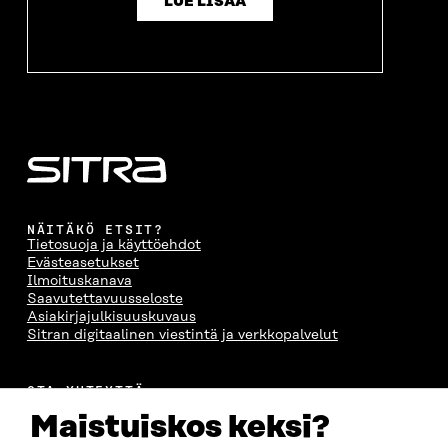
LUE LISÄÄ
NÄITÄKÖ ETSIT?
Tietosuoja ja käyttöehdot
Evästeasetukset
Ilmoituskanava
Saavutettavuusseloste
Asiakirjajulkisuuskuvaus
Sitran digitaalinen viestintä ja verkkopalvelut
OTA YHTEYTTÄ
Suomen itsenäisyyden juhlarahasto Sitra
Maistuiskos keksi?
Itämerenkatu 11-13, PL 160,
00181 Helsinki