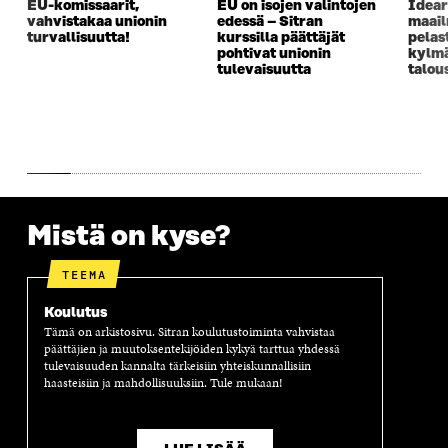
EU-komissaarit,
EU on isojen valintojen
Idear
K
K
K
I
vahvistakaa unionin
edessä – Sitran
maai
K
U
K
K
turvallisuutta!
kurssilla päättäjät
pelas
U
N
U
K
pohtivat unionin
kylm
N
A
N
U
tulevaisuutta
talou
A
S
A
N
S
S
S
A
S
A
S
S
A
A
S
A
Mistä on kyse?
TEEMA
Koulutus
Tämä on arkistosivu. Sitran koulutustoiminta vahvistaa
päättäjien ja muutoksentekijöiden kykyä tarttua yhdessä
tulevaisuuden kannalta tärkeisiin yhteiskunnallisiin
haasteisiin ja mahdollisuuksiin. Tule mukaan!