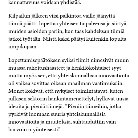
kannattavuus voidaan yhdistää.
Kilpailun jälkeen viisi palkintoa vaille jäänyttä
tiimiä päätti lopettaa yhteisen taipaleensa ja siirtyä
muiden asioiden pariin, kun taas kahdeksan tiimiä
jatkoi työtään. Niistä kaksi päätyi kuitenkin lopulta
umpikujaan.
Lopettamisepäätöksen syiksi tiimit nimesivät muun
muassa rahoitushaasteet ja henkilökohtaiset syyt,
mutta myös sen, että yhteiskunnallisia innovaatioita
oli vaikea sovittaa oikean maailman vaatimuksiin.
Monet kokivat, että nykyiset toimintatavat, kuten
julkisen sektorin hankintamenettelyt, hylkivät uusia
ideoita ja pieniä tiimejä: ”Pieniin tiimeihin, jotka
pyrkivät luomaan suuria yhteiskunnallisia
innovaatioita ja muutoksia, suhtauduttiin vain
harvoin myönteisesti.”