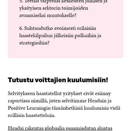
5. Teetkö tarpeeksi keskeisten julkisen ja
yksityisen sektorin toimijoiden
avaamiseksi muutokselle?
6. Suhtaudutko avoimesti erilaisiin
haastekilpailun jälkeisiin polkuihin ja
strategioihin?
Tutustu voittajien kuulumisiin!
Selvitykseen haastatellut yritykset eivät esiinny
raportissa nimillä, joten selvitimme Headain ja
Positive Learningin tämänhetkisiä kuulumisia vielä
erillisin haastatteluin.
Headai rakentaa globaalia osaamisdatan alustaa