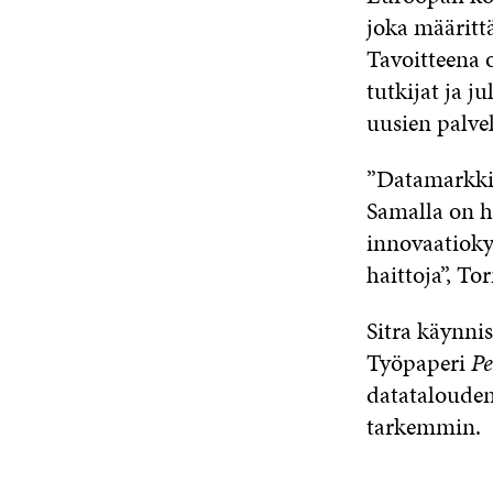
joka määritt
Tavoitteena o
tutkijat ja j
uusien palve
”Datamarkkin
Samalla on hu
innovaatiokyk
haittoja”, To
Sitra käynni
Työpaperi
Pe
datatalouden h
tarkemmin.