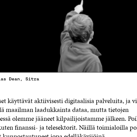
ias Dean, Sitra
t käyttävät aktiivisesti digitaalisia palveluita, ja 
llä maailman laadukkainta dataa, mutta tietojen
ssä olemme jääneet kilpailijoistamme jälkeen. Po
uten finanssi- ja telesektorit. Näillä toimialoilla p
at kunnostautuneet jopa edelläkävijöinä.