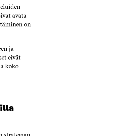
veluiden
ivat avata
ittäminen on
en ja
et eivät
ja koko
illa
 strategian,