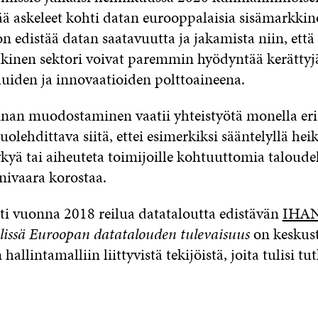
ää askeleet kohti datan eurooppalaisia sisämarkkino
n edistää datan saatavuutta ja jakamista niin, että 
ulkinen sektori voivat paremmin hyödyntää kerättyjä
luiden ja innovaatioiden polttoaineena.
an muodostaminen vaatii yhteistyötä monella eri 
olehdittava siitä, ettei esimerkiksi sääntelyllä hei
yä tai aiheuteta toimijoille kohtuuttomia taloudel
rnivaara korostaa.
sti vuonna 2018 reilua datataloutta edistävän
IHAN
lissä Euroopan datatalouden tulevaisuus
on keskus
allintamalliin liittyvistä tekijöistä, joita tulisi tu