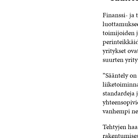
Finanssi- ja
luottamukseen
toimijoiden j
perinteikkäi
yritykset ova
suurten yrity
”Sääntely on
liiketoiminn
standardeja 
yhteensopivi
vanhempi ne
Tehtyjen haa
rakentumisess