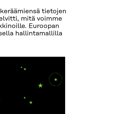
ä keräämiensä tietojen
elvitti, mitä voimme
kkinoille. Euroopan
lla hallintamallilla