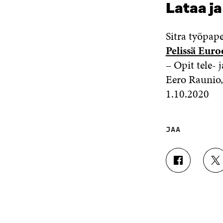
Lataa ja
Sitra työpape
Pelissä Euro
– Opit tele- 
Eero Raunio
1.10.2020
JAA
J
J
A
A
A
A
F
T
A
W
C
I