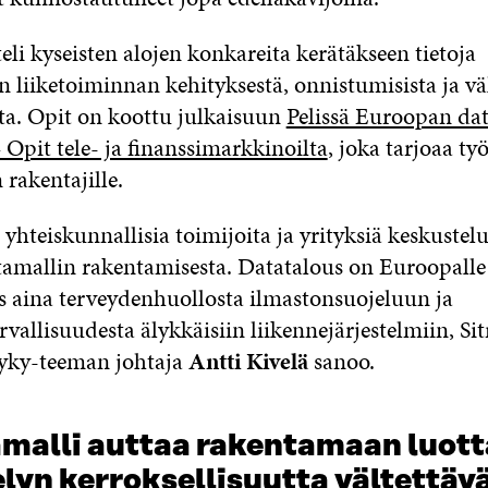
teli kyseisten alojen konkareita kerätäkseen tietoja
 liiketoiminnan kehityksestä, onnistumisista ja väl
a. Opit on koottu julkaisuun
Pelissä Euroopan da
 Opit tele- ja finanssimarkkinoilta
, joka tarjoaa ty
rakentajille.
hteiskunnallisia toimijoita ja yrityksiä keskustelu
ntamallin rakentamisesta. Datatalous on Euroopalle
 aina terveydenhuollosta ilmastonsuojeluun ja
rvallisuudesta älykkäisiin liikennejärjestelmiin, Si
yky-teeman johtaja
Antti Kivelä
sanoo.
amalli auttaa rakentamaan luot
lyn kerroksellisuutta vältettäv