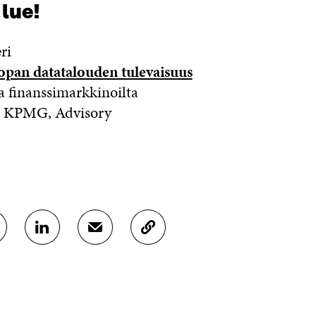
 lue!
ri
opan datatalouden tulevaisuus
ja finanssimarkkinoilta
, KPMG, Advisory
J
J
K
A
A
O
A
A
P
L
S
I
I
Ä
O
N
H
I