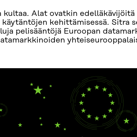
on kultaa. Alat ovatkin edelläkävijöit
käytäntöjen kehittämisessä. Sitra s
iluja pelisääntöjä Euroopan datamar
atamarkkinoiden yhteiseurooppalaise