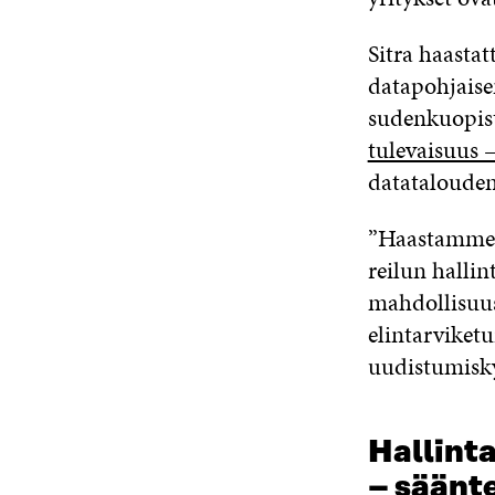
Sitra haastat
datapohjaisen
sudenkuopist
tulevaisuus –
datatalouden 
”Haastamme y
reilun halli
mahdollisuus
elintarviketu
uudistumisk
Hallint
– säänte