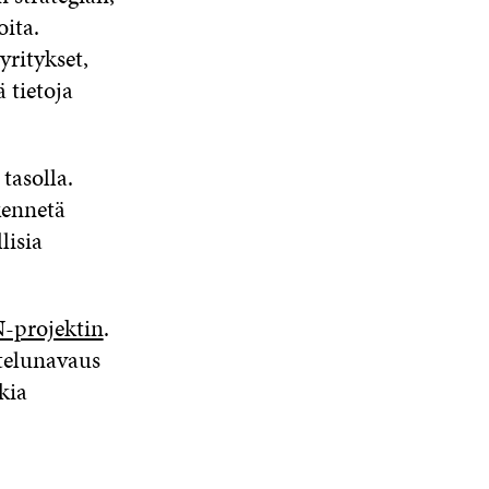
ita.
yritykset,
 tietoja
tasolla.
kennetä
lisia
-projektin
.
telunavaus
tkia