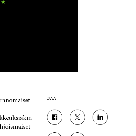
viranomaiset
JAA
ikkeuksiakin
J
J
J
ohjoismaiset
A
A
A
A
A
A