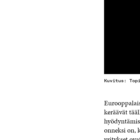
Kuvitus: Top
Eurooppalaise
keräävät tää
hyödyntämise
onneksi on, k
yritykset ov