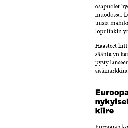
osapuolet hy
muodossa. La
uusia mahdol
lopultakin yr
Haasteet lii
sääntelyn ker
pysty lansee
sisämarkkina
Euroopa
nykyisel
kiire
Euroopan kom