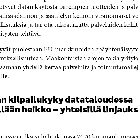
ötyvät datan käytöstä parempien tuotteiden ja pal
insäädännön ja sääntelyn keinoin viranomaiset vo
lisuuksia ja tarjota tukea, mutta palveluiden keh
itysten tehtävä.
ttyvät puolestaan EU-markkinoiden epäyhtenäisyyte
roksellisuuteen. Maakohtaisten erojen takia yrityks
raamaan yhdellä kertaa palveluita ja toimintamalle
lle.
n kilpailukyky datataloudessa
lään heikko – yhteisillä linjauks
issio julkaisi helmikuussa 2020 kunnianhimoisen