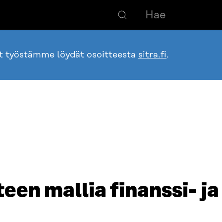
ot työstämme löydät osoitteesta
sitra.fi
.
een mallia finanssi- ja