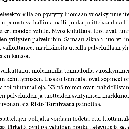
 telesektoreilla on pystytty luomaan vuosikymmente
 perustuva hallintamalli, jonka puitteissa data li
a eri maiden välillä. Myös kuluttajat luottavat tun
den yritysten palveluihin. Samaan aikaan nuoret, in
t valloittaneet markkinoita uusilla palveluillaan yh
sten kanssa.
 vaikuttanut molemmilla toimialoilla vuosikymme
an kehittymiseen. Lisäksi toimialat ovat sopineet o
ja toimintamalleja. Nämä toimet ovat mahdollistan
en palveluiden ja tuotteiden syntymisen markkinoill
uvonantaja
Risto Tornivaara
painottaa.
stattelujen pohjalta voidaan todeta, että luottamu
a tärkeitä ovat palveluiden houkuttelevuus ja se, e