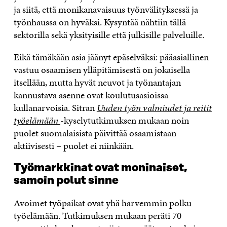
ja siitä, että monikanavaisuus työnvälityksessä ja
työnhaussa on hyväksi. Kysyntää nähtiin tällä
sektorilla sekä yksityisille että julkisille palveluille.
Eikä tämäkään asia jäänyt epäselväksi: pääasiallinen
vastuu osaamisen ylläpitämisestä on jokaisella
itsellään, mutta hyvät neuvot ja työnantajan
kannustava asenne ovat koulutusasioissa
kullanarvoisia. Sitran
Uuden työn valmiudet ja reitit
työelämään
-kyselytutkimuksen mukaan noin
puolet suomalaisista päivittää osaamistaan
aktiivisesti – puolet ei niinkään.
Työmarkkinat ovat moninaiset,
samoin polut sinne
Avoimet työpaikat ovat yhä harvemmin polku
työelämään. Tutkimuksen mukaan peräti 70