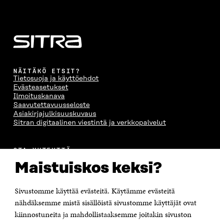
NÄITÄKÖ ETSIT?
Tietosuoja ja käyttöehdot
Evästeasetukset
Ilmoituskanava
Saavutettavuusseloste
Asiakirjajulkisuuskuvaus
Sitran digitaalinen viestintä ja verkkopalvelut
OTA YHTEYTTÄ
Suomen itsenäisyyden juhlarahasto Sitra
Maistuiskos keksi?
Itämerenkatu 11-13, PL 160,
00181 Helsinki
Sivustomme käyttää evästeitä. Käytämme evästeitä
Puhelin +358 294 618 991
Sähköpostiosoite
nähdäksemme mistä sisällöistä sivustomme käyttäjät ovat
etunimi.sukunimi@sitra.fi tai sitra@sitra.fi
kiinnostuneita ja mahdollistaaksemme joitakin sivuston