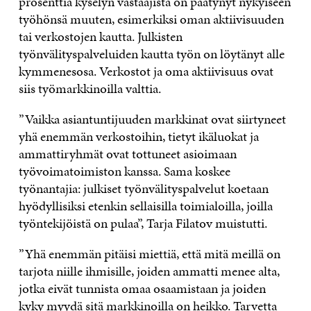
prosenttia kyselyn vastaajista on päätynyt nykyiseen
työhönsä muuten, esimerkiksi oman aktiivisuuden
tai verkostojen kautta. Julkisten
työnvälityspalveluiden kautta työn on löytänyt alle
kymmenesosa. Verkostot ja oma aktiivisuus ovat
siis työmarkkinoilla valttia.
”Vaikka asiantuntijuuden markkinat ovat siirtyneet
yhä enemmän verkostoihin, tietyt ikäluokat ja
ammattiryhmät ovat tottuneet asioimaan
työvoimatoimiston kanssa. Sama koskee
työnantajia: julkiset työnvälityspalvelut koetaan
hyödyllisiksi etenkin sellaisilla toimialoilla, joilla
työntekijöistä on pulaa”, Tarja Filatov muistutti.
”Yhä enemmän pitäisi miettiä, että mitä meillä on
tarjota niille ihmisille, joiden ammatti menee alta,
jotka eivät tunnista omaa osaamistaan ja joiden
kyky myydä sitä markkinoilla on heikko. Tarvetta