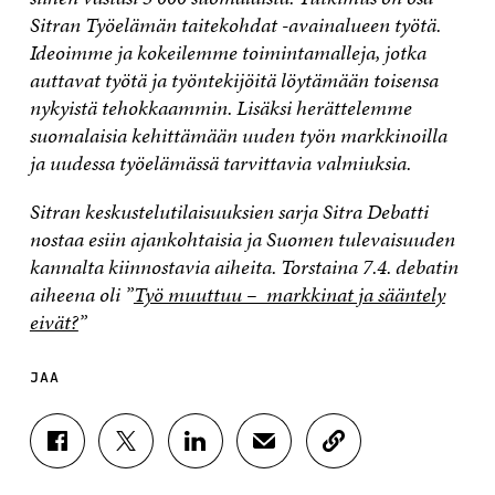
Sitran Työelämän taitekohdat -avainalueen työtä.
Ideoimme ja kokeilemme toimintamalleja, jotka
auttavat työtä ja työntekijöitä löytämään toisensa
nykyistä tehokkaammin. Lisäksi herättelemme
suomalaisia kehittämään uuden työn markkinoilla
ja uudessa työelämässä tarvittavia valmiuksia.
Sitran keskustelutilaisuuksien sarja Sitra Debatti
nostaa esiin ajankohtaisia ja Suomen tulevaisuuden
kannalta kiinnostavia aiheita. Torstaina 7.4. debatin
aiheena oli ”
Työ muuttuu – markkinat ja sääntely
eivät?
”
JAA
J
J
J
J
K
A
A
A
A
O
A
A
A
A
P