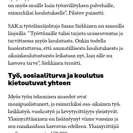
on myös muille kuin työnvälityksen palveluille,
esimerkiksi koulutukselle”, Filatov painotti.
SAK:n työelämäjohtaja Saana Siekkinen on samoilla
linjoilla: ”Työttömille tulisi tarjota uraneuvontaa ja
tarvittaessa myös koulutusta. Onkin todella
huolestuttavaa, että ammatillisesta koulutuksesta ja
aikuiskoulutustuesta leikataan nyt, kun sille on
kasvava tarve”, Siekkinen teroitti.
Työ, sosiaaliturva ja koulutus
kietoutuvat yhteen
Myös työn tekemisen muodot ovat
monipuolistuneet, ja esimerkiksi osa-aikainen työ,
keikkatyö, vuokratyö ja kevytyrittäjyys yleistyvät.
Yksinyrittäminen on lisääntynyt viime vuosina ja
sen ennakoidaan kasvavan edelleen. Yksinyrittäjiä