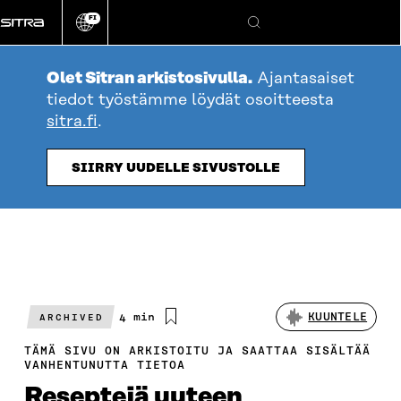
Siirry
FI
suoraan
Vaihda
Hae
sivuston
sisältöön
kieli
Olet Sitran arkistosivulla.
Ajantasaiset
tiedot työstämme löydät osoitteesta
sitra.fi
.
SIIRRY UUDELLE SIVUSTOLLE
Arvioitu
4 min
KUUNTELE
ARCHIVED
lukuaika
TÄMÄ SIVU ON ARKISTOITU JA SAATTAA SISÄLTÄÄ
VANHENTUNUTTA TIETOA
Reseptejä uuteen