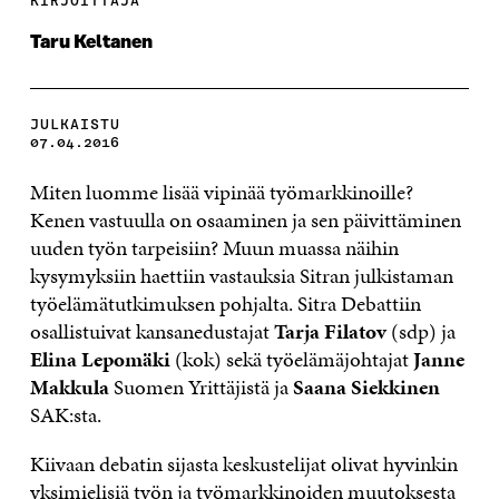
KIRJOITTAJA
Taru Keltanen
JULKAISTU
07.04.2016
Miten luomme lisää vipinää työmarkkinoille?
Kenen vastuulla on osaaminen ja sen päivittäminen
uuden työn tarpeisiin? Muun muassa näihin
kysymyksiin haettiin vastauksia Sitran julkistaman
työelämätutkimuksen pohjalta. Sitra Debattiin
osallistuivat kansanedustajat
Tarja Filatov
(sdp) ja
Elina Lepomäki
(kok) sekä työelämäjohtajat
Janne
Makkula
Suomen Yrittäjistä ja
Saana Siekkinen
SAK:sta.
Kiivaan debatin sijasta keskustelijat olivat hyvinkin
yksimielisiä työn ja työmarkkinoiden muutoksesta