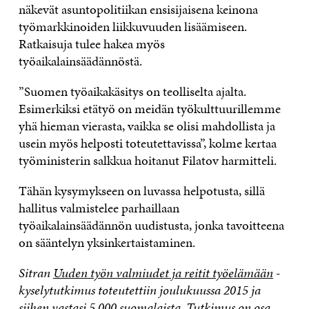
näkevät asuntopolitiikan ensisijaisena keinona
työmarkkinoiden liikkuvuuden lisäämiseen.
Ratkaisuja tulee hakea myös
työaikalainsäädännöstä.
”Suomen työaikakäsitys on teolliselta ajalta.
Esimerkiksi etätyö on meidän työkulttuurillemme
yhä hieman vierasta, vaikka se olisi mahdollista ja
usein myös helposti toteutettavissa”, kolme kertaa
työministerin salkkua hoitanut Filatov harmitteli.
Tähän kysymykseen on luvassa helpotusta, sillä
hallitus valmistelee parhaillaan
työaikalainsäädännön uudistusta, jonka tavoitteena
on sääntelyn yksinkertaistaminen.
Sitran
Uuden työn valmiudet ja reitit työelämään
-
kyselytutkimus toteutettiin joulukuussa 2015 ja
siihen vastasi 5 000 suomalaista. Tutkimus on osa