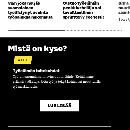
Vain joka neljäs
Oletko työelämän
Sitra
A
I
A
S
suomalainen
penkkiurheilija vai
muutt
I
K
I
A
työllistynyt avointa
tavoitteellinen
säänt
K
K
K
I
työpaikkaa hakemalla
sprintteri? Tee testi!
tors
K
U
K
K
U
N
U
K
N
A
N
U
A
S
A
N
S
S
S
A
S
A
S
S
Mistä on kyse?
A
A
S
A
AIHE
Työelämän taitekohdat
Työ on suomalaisen hyvinvoinnin lähde. Kehitämme
erilaisia työkaluja, jotta työ ja tekijä kohtaavat muuttuvilla
työmarkkinoilla.
LUE LISÄÄ