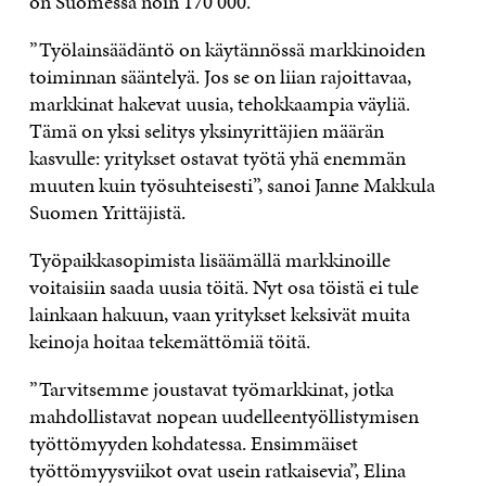
on Suomessa noin 170 000.
”Työlainsäädäntö on käytännössä markkinoiden
toiminnan sääntelyä. Jos se on liian rajoittavaa,
markkinat hakevat uusia, tehokkaampia väyliä.
Tämä on yksi selitys yksinyrittäjien määrän
kasvulle: yritykset ostavat työtä yhä enemmän
muuten kuin työsuhteisesti”, sanoi Janne Makkula
Suomen Yrittäjistä.
Työpaikkasopimista lisäämällä markkinoille
voitaisiin saada uusia töitä. Nyt osa töistä ei tule
lainkaan hakuun, vaan yritykset keksivät muita
keinoja hoitaa tekemättömiä töitä.
”Tarvitsemme joustavat työmarkkinat, jotka
mahdollistavat nopean uudelleentyöllistymisen
työttömyyden kohdatessa. Ensimmäiset
työttömyysviikot ovat usein ratkaisevia”, Elina