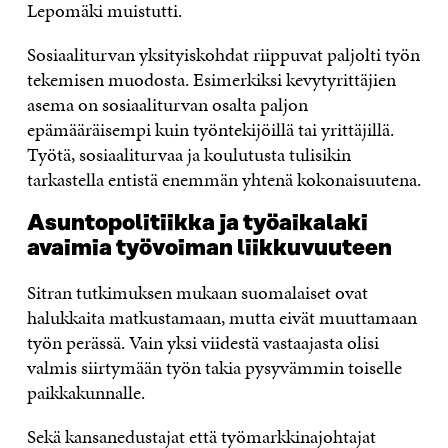
Lepomäki muistutti.
Sosiaaliturvan yksityiskohdat riippuvat paljolti työn
tekemisen muodosta. Esimerkiksi kevytyrittäjien
asema on sosiaaliturvan osalta paljon
epämääräisempi kuin työntekijöillä tai yrittäjillä.
Työtä, sosiaaliturvaa ja koulutusta tulisikin
tarkastella entistä enemmän yhtenä kokonaisuutena.
Asuntopolitiikka ja työaikalaki
avaimia työvoiman liikkuvuuteen
Sitran tutkimuksen mukaan suomalaiset ovat
halukkaita matkustamaan, mutta eivät muuttamaan
työn perässä. Vain yksi viidestä vastaajasta olisi
valmis siirtymään työn takia pysyvämmin toiselle
paikkakunnalle.
Sekä kansanedustajat että työmarkkinajohtajat