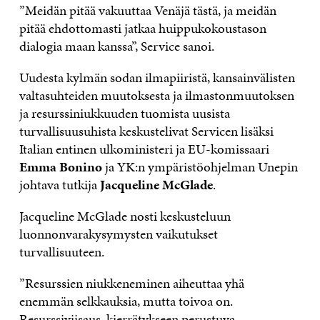
”Meidän pitää vakuuttaa Venäjä tästä, ja meidän
pitää ehdottomasti jatkaa huippukokoustason
dialogia maan kanssa”, Service sanoi.
Uudesta kylmän sodan ilmapiiristä, kansainvälisten
valtasuhteiden muutoksesta ja ilmastonmuutoksen
ja resurssiniukkuuden tuomista uusista
turvallisuusuhista keskustelivat Servicen lisäksi
Italian entinen ulkoministeri ja EU-komissaari
Emma Bonino
ja YK:n ympäristöohjelman Unepin
johtava tutkija
Jacqueline McGlade
.
Jacqueline McGlade nosti keskusteluun
luonnonvarakysymysten vaikutukset
turvallisuuteen.
”Resurssien niukkeneminen aiheuttaa yhä
enemmän selkkauksia, mutta toivoa on.
Resurssiviisaus, kierrätykseen perustuva