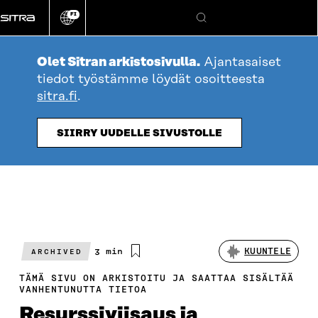
Siirry
FI
suoraan
Vaihda
Hae
sivuston
sisältöön
kieli
Olet Sitran arkistosivulla.
Ajantasaiset
tiedot työstämme löydät osoitteesta
sitra.fi
.
SIIRRY UUDELLE SIVUSTOLLE
Arvioitu
3 min
KUUNTELE
ARCHIVED
lukuaika
TÄMÄ SIVU ON ARKISTOITU JA SAATTAA SISÄLTÄÄ
VANHENTUNUTTA TIETOA
Resurssiviisaus ja