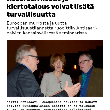
kiertotalous voivat lisätä
turvallisuutta
Euroopan murrosta ja uutta
turvallisuustilannetta ruodittiin Ahtisaari-
päivien kansainvälisessä seminaarissa.
Martti Ahtisaari, Jacqueline McGlade ja Robert
Service Eurooppalaisen politiikan ja talouden
muuttuvat suunnat -seminaarissa Helsingissä