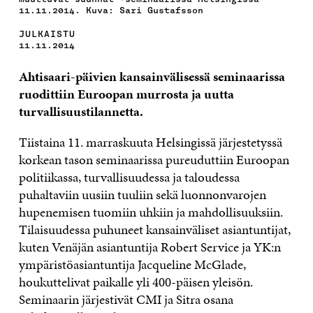
11.11.2014. Kuva: Sari Gustafsson
JULKAISTU
11.11.2014
Ahtisaari-päivien kansainvälisessä seminaarissa
ruodittiin Euroopan murrosta ja uutta
turvallisuustilannetta.
Tiistaina 11. marraskuuta Helsingissä järjestetyssä
korkean tason seminaarissa pureuduttiin Euroopan
politiikassa, turvallisuudessa ja taloudessa
puhaltaviin uusiin tuuliin sekä luonnonvarojen
hupenemisen tuomiin uhkiin ja mahdollisuuksiin.
Tilaisuudessa puhuneet kansainväliset asiantuntijat,
kuten Venäjän asiantuntija Robert Service ja YK:n
ympäristöasiantuntija Jacqueline McGlade,
houkuttelivat paikalle yli 400-päisen yleisön.
Seminaarin järjestivät CMI ja Sitra osana