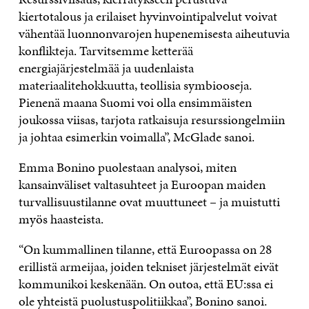
kiertotalous ja erilaiset hyvinvointipalvelut voivat
vähentää luonnonvarojen hupenemisesta aiheutuvia
konflikteja. Tarvitsemme ketterää
energiajärjestelmää ja uudenlaista
materiaalitehokkuutta, teollisia symbiooseja.
Pienenä maana Suomi voi olla ensimmäisten
joukossa viisas, tarjota ratkaisuja resurssiongelmiin
ja johtaa esimerkin voimalla”, McGlade sanoi.
Emma Bonino puolestaan analysoi, miten
kansainväliset valtasuhteet ja Euroopan maiden
turvallisuustilanne ovat muuttuneet – ja muistutti
myös haasteista.
“On kummallinen tilanne, että Euroopassa on 28
erillistä armeijaa, joiden tekniset järjestelmät eivät
kommunikoi keskenään. On outoa, että EU:ssa ei
ole yhteistä puolustuspolitiikkaa”, Bonino sanoi.