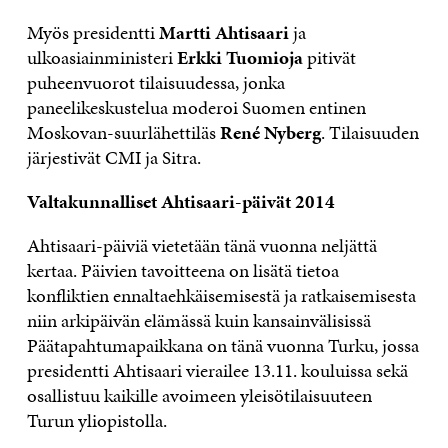
Myös presidentti
Martti
Ahtisaari
ja
ulkoasiainministeri
Erkki Tuomioja
pitivät
puheenvuorot tilaisuudessa, jonka
paneelikeskustelua moderoi Suomen entinen
Moskovan-suurlähettiläs
René Nyberg
. Tilaisuuden
järjestivät CMI ja Sitra.
Valtakunnalliset Ahtisaari-päivät 2014
Ahtisaari-päiviä vietetään tänä vuonna neljättä
kertaa. Päivien tavoitteena on lisätä tietoa
konfliktien ennaltaehkäisemisestä ja ratkaisemisesta
niin arkipäivän elämässä kuin kansainvälisissä
Päätapahtumapaikkana on tänä vuonna Turku, jossa
presidentti Ahtisaari vierailee 13.11. kouluissa sekä
osallistuu kaikille avoimeen yleisötilaisuuteen
Turun yliopistolla.