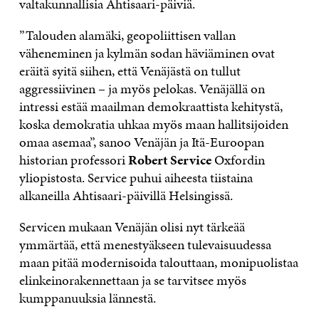
valtakunnallisia Ahtisaari-päiviä.
”Talouden alamäki, geopoliittisen vallan
väheneminen ja kylmän sodan häviäminen ovat
eräitä syitä siihen, että Venäjästä on tullut
aggressiivinen – ja myös pelokas. Venäjällä on
intressi estää maailman demokraattista kehitystä,
koska demokratia uhkaa myös maan hallitsijoiden
omaa asemaa”, sanoo Venäjän ja Itä-Euroopan
historian professori
Robert Service
Oxfordin
yliopistosta. Service puhui aiheesta tiistaina
alkaneilla Ahtisaari-päivillä Helsingissä.
Servicen mukaan Venäjän olisi nyt tärkeää
ymmärtää, että menestyäkseen tulevaisuudessa
maan pitää modernisoida talouttaan, monipuolistaa
elinkeinorakennettaan ja se tarvitsee myös
kumppanuuksia lännestä.