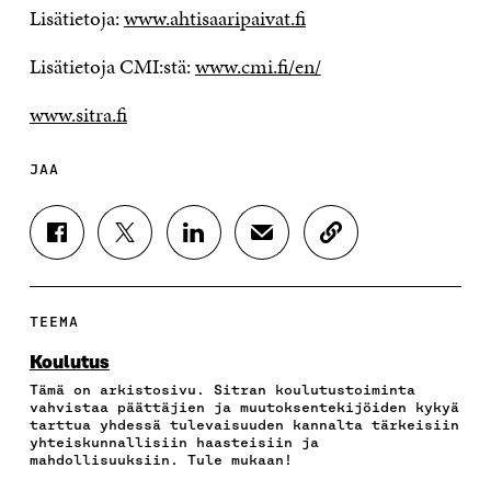
Lisätietoja:
www.ahtisaaripaivat.fi
Lisätietoja CMI:stä:
www.cmi.fi/en/
www.sitra.fi
JAA
J
J
J
J
K
A
A
A
A
O
A
A
A
A
P
F
T
L
S
I
A
W
I
Ä
O
TEEMA
C
I
N
H
I
E
T
K
K
A
Koulutus
B
T
E
Ö
R
Tämä on arkistosivu. Sitran koulutustoiminta
O
E
D
P
T
vahvistaa päättäjien ja muutoksentekijöiden kykyä
O
R
I
O
I
tarttua yhdessä tulevaisuuden kannalta tärkeisiin
K
I
N
S
K
yhteiskunnallisiin haasteisiin ja
I
S
I
T
K
mahdollisuuksiin. Tule mukaan!
S
S
S
I
E