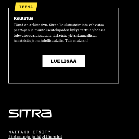
A
TEEMA
Koulutus
Tämä on arkistosivu. Sitran koulutustoiminta vahvistaa
päättäjien ja muutoksentekijöiden kykyä tarttua yhdessä
tulevaisuuden kannalta tärkeisiin yhteiskunnallisiin
haasteisiin ja mahdollisuuksiin. Tule mukaan!
LUE LISÄÄ
NÄITÄKÖ ETSIT?
Tietosuoja ja käyttöehdot