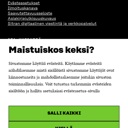
Evästeasetukset
Ilmoituskanava
Saavutettavuusseloste
Asiakirjajulkisuuskuvaus
Sitran digitaalinen viestintä ja verkkopalvelut
OTA YHTEYTTÄ
Suomen itsenäisyyden juhlarahasto Sitra
Maistuiskos keksi?
Itämerenkatu 11-13, PL 160,
00181 Helsinki
Sivustomme käyttää evästeitä. Käytämme evästeitä
Puhelin +358 294 618 991
Sähköpostiosoite
nähdäksemme mistä sisällöistä sivustomme käyttäjät ovat
etunimi.sukunimi@sitra.fi tai sitra@sitra.fi
kiinnostuneita ja mahdollistaaksemme joitakin sivuston
Saapumisohjeet
toiminnallisuuksia. Voit tutustua tarkemmin evästeiden
sisältöön ja hallita asetuksiasi evästeasetus-sivulla
Y-tunnus 0202132-3
OLEMME NÄISSÄ SOMEISSA
SALLI KAIKKI
Facebook
Avautuu
uudessa
Linkedin