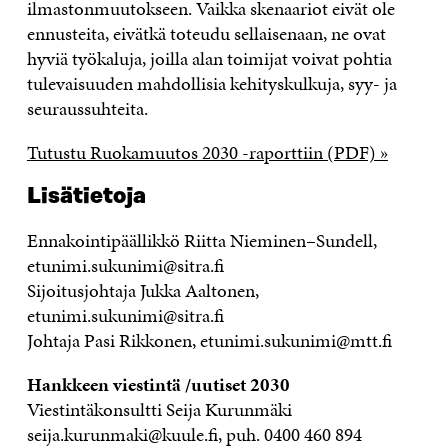
ilmastonmuutokseen. Vaikka skenaariot eivät ole
ennusteita, eivätkä toteudu sellaisenaan, ne ovat
hyviä työkaluja, joilla alan toimijat voivat pohtia
tulevaisuuden mahdollisia kehityskulkuja, syy- ja
seuraussuhteita.
Tutustu Ruokamuutos 2030 -raporttiin (PDF) »
Lisätietoja
Ennakointipäällikkö Riitta Nieminen–Sundell,
etunimi.sukunimi@sitra.fi
Sijoitusjohtaja Jukka Aaltonen,
etunimi.sukunimi@sitra.fi
Johtaja Pasi Rikkonen, etunimi.sukunimi@mtt.fi
Hankkeen viestintä /uutiset 2030
Viestintäkonsultti Seija Kurunmäki
seija.kurunmaki@kuule.fi, puh. 0400 460 894