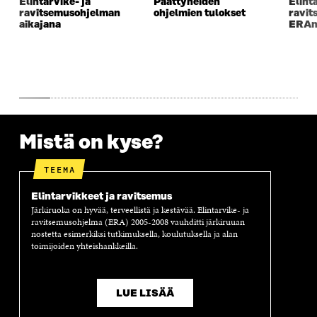
Elintarvike- ja
Päättyneiden
Elint
K
K
K
I
ravitsemusohjelman
ohjelmien tulokset
ravit
K
U
K
K
aikajana
ERAn 
U
N
U
K
N
A
N
U
A
S
A
N
S
S
S
A
S
A
S
S
A
A
S
A
Mistä on kyse?
TEEMA
Elintarvikkeet ja ravitsemus
Järkiruoka on hyvää, terveellistä ja kestävää. Elintarvike- ja
ravitsemusohjelma (ERA) 2005-2008 vauhditti järkiruuan
nostetta esimerkiksi tutkimuksella, koulutuksella ja alan
toimijoiden yhteishankkeilla.
LUE LISÄÄ