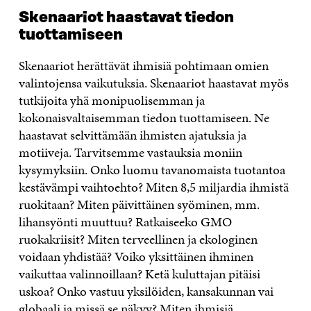
Skenaariot haastavat tiedon
tuottamiseen
Skenaariot herättävät ihmisiä pohtimaan omien
valintojensa vaikutuksia. Skenaariot haastavat myös
tutkijoita yhä monipuolisemman ja
kokonaisvaltaisemman tiedon tuottamiseen. Ne
haastavat selvittämään ihmisten ajatuksia ja
motiiveja. Tarvitsemme vastauksia moniin
kysymyksiin. Onko luomu tavanomaista tuotantoa
kestävämpi vaihtoehto? Miten 8,5 miljardia ihmistä
ruokitaan? Miten päivittäinen syöminen, mm.
lihansyönti muuttuu? Ratkaiseeko GMO
ruokakriisit? Miten terveellinen ja ekologinen
voidaan yhdistää? Voiko yksittäinen ihminen
vaikuttaa valinnoillaan? Ketä kuluttajan pitäisi
uskoa? Onko vastuu yksilöiden, kansakunnan vai
globaali ja missä se näkyy? Miten ihmisiä