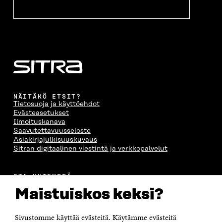
NÄITÄKÖ ETSIT?
Tietosuoja ja käyttöehdot
Evästeasetukset
Ilmoituskanava
Saavutettavuusseloste
Asiakirjajulkisuuskuvaus
Sitran digitaalinen viestintä ja verkkopalvelut
OTA YHTEYTTÄ
Suomen itsenäisyyden juhlarahasto Sitra
Maistuiskos keksi?
Itämerenkatu 11-13, PL 160,
00181 Helsinki
Sivustomme käyttää evästeitä. Käytämme evästeitä
Puhelin +358 294 618 991