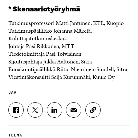
* Skenaariotyöryhmä
Tutkimusprofessori Matti Jantunen, KTL, Kuopio
Tutkimuspäällikkö Johanna Mäkelä,
Kuluttajatutkimuskeskus
Johtaja Pasi Rikkonen, MTT
Tiedetoimittaja Pasi Toiviainen
Sijoitusjohtaja Jukka Aaltonen, Sitra
Ennakointipäällikkö Riitta Nieminen-Sundell, Sitra
Viestintäkonsultti Seija Kurunmäki, Kuule Oy
JAA
J
J
J
J
K
A
A
A
A
O
A
A
A
A
P
F
T
L
S
I
A
W
I
Ä
O
TEEMA