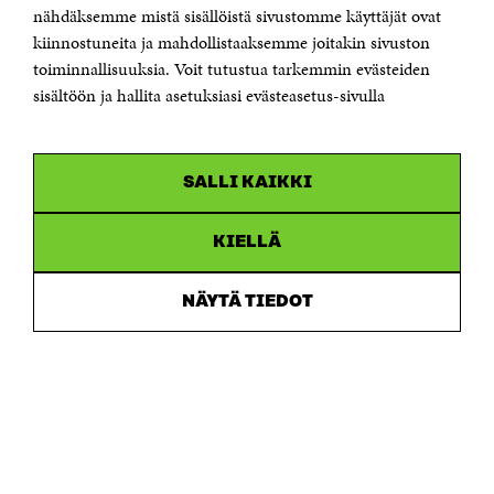
Sähköpostiosoite
nähdäksemme mistä sisällöistä sivustomme käyttäjät ovat
etunimi.sukunimi@sitra.fi tai sitra@sitra.fi
kiinnostuneita ja mahdollistaaksemme joitakin sivuston
toiminnallisuuksia. Voit tutustua tarkemmin evästeiden
Saapumisohjeet
sisältöön ja hallita asetuksiasi evästeasetus-sivulla
Y-tunnus 0202132-3
OLEMME NÄISSÄ SOMEISSA
SALLI KAIKKI
Facebook
Avautuu
uudessa
Linkedin
ikkunassa
KIELLÄ
Avautuu
uudessa
Youtube
ikkunassa
Avautuu
NÄYTÄ TIEDOT
uudessa
Instagram
ikkunassa
Avautuu
uudessa
ikkunassa