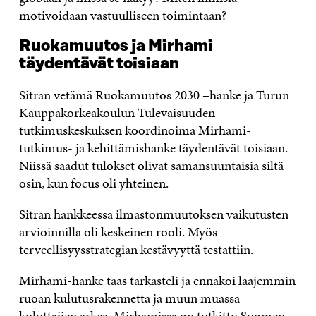
motivoidaan vastuulliseen toimintaan?
Ruokamuutos ja Mirhami
täydentävät toisiaan
Sitran vetämä Ruokamuutos 2030 –hanke ja Turun
Kauppakorkeakoulun Tulevaisuuden
tutkimuskeskuksen koordinoima Mirhami-
tutkimus- ja kehittämishanke täydentävät toisiaan.
Niissä saadut tulokset olivat samansuuntaisia siltä
osin, kun focus oli yhteinen.
Sitran hankkeessa ilmastonmuutoksen vaikutusten
arvioinnilla oli keskeinen rooli. Myös
terveellisyysstrategian kestävyyttä testattiin.
Mirhami-hanke taas tarkasteli ja ennakoi laajemmin
ruoan kulutusrakennetta ja muun muassa
kuluttajien arkea. Mirhamissa on tutkittu Suomen