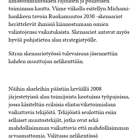
ilmastonmuutoksen rajuuden ja poliittisen
toiminnan kautta. Viime viikolla esitellyn Mirhami-
hankkeen tavoin Ruokamuutos 2030 -skenaariot
herättelevät ihmisiä kiinnostumaan omien
valintojensa vaikutuksista. Skenaariot antavat myös
hyvää pohjatietoa alan strategiatyölle.
Sitran skenaariotyössä tulevaisuus jäsennettiin
kahden muuttujan nelikenttään.
Näihin akseleihin päästiin keväällä 2008
järjestetyissä alan toimijoista kootuissa työpajoissa,
jossa käsiteltiin erilaisia elintarviketoimialaan
vaikuttavia tekijöitä. Tekijöistä seulottiin esiin
sellaiset muutostekijät, jotka ovat sekä
mahdollisimman vaikuttavia että mahdollisimman
arvaamattomia. Valitussa nelikentässä