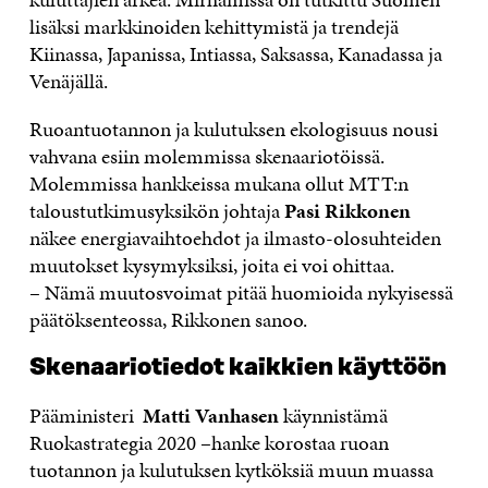
lisäksi markkinoiden kehittymistä ja trendejä
Kiinassa, Japanissa, Intiassa, Saksassa, Kanadassa ja
Venäjällä.
Ruoantuotannon ja kulutuksen ekologisuus nousi
vahvana esiin molemmissa skenaariotöissä.
Molemmissa hankkeissa mukana ollut MTT:n
taloustutkimusyksikön johtaja
Pasi Rikkonen
näkee energiavaihtoehdot ja ilmasto-olosuhteiden
muutokset kysymyksiksi, joita ei voi ohittaa.
– Nämä muutosvoimat pitää huomioida nykyisessä
päätöksenteossa, Rikkonen sanoo.
Skenaariotiedot kaikkien käyttöön
Pääministeri
Matti Vanhasen
käynnistämä
Ruokastrategia 2020 –hanke korostaa ruoan
tuotannon ja kulutuksen kytköksiä muun muassa