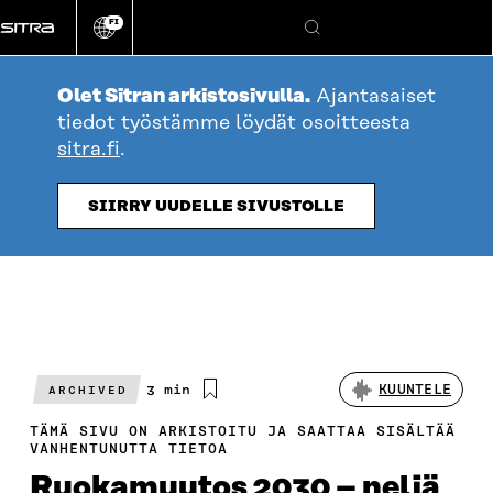
Siirry
FI
suoraan
Vaihda
Hae
sivuston
sisältöön
kieli
Olet Sitran arkistosivulla.
Ajantasaiset
tiedot työstämme löydät osoitteesta
sitra.fi
.
SIIRRY UUDELLE SIVUSTOLLE
Arvioitu
3 min
KUUNTELE
ARCHIVED
lukuaika
TÄMÄ SIVU ON ARKISTOITU JA SAATTAA SISÄLTÄÄ
VANHENTUNUTTA TIETOA
Ruokamuutos 2030 – neljä