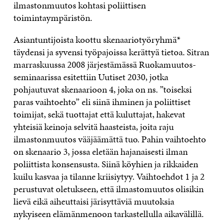
ilmastonmuutos kohtasi poliittisen
toimintaympäristön.
Asiantuntijoista koottu skenaariotyöryhmä*
täydensi ja syvensi työpajoissa kerättyä tietoa. Sitran
marraskuussa 2008 järjestämässä Ruokamuutos-
seminaarissa esitettiin Uutiset 2030, jotka
pohjautuvat skenaarioon 4, joka on ns. ”toiseksi
paras vaihtoehto” eli siinä ihminen ja poliittiset
toimijat, sekä tuottajat että kuluttajat, hakevat
yhteisiä keinoja selvitä haasteista, joita raju
ilmastonmuutos vääjäämättä tuo. Pahin vaihtoehto
on skenaario 3, jossa eletään hajanaisesti ilman
poliittista konsensusta. Siinä köyhien ja rikkaiden
kuilu kasvaa ja tilanne kriisiytyy. Vaihtoehdot 1 ja 2
perustuvat oletukseen, että ilmastomuutos olisikin
lievä eikä aiheuttaisi järisyttäviä muutoksia
nykyiseen elämänmenoon tarkastellulla aikavälillä.