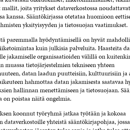
t mallit, joita yritykset dataverkostossa noudattava
sa kanssa. Sääntökirjassa otetataa huomioon eettise
i ihmisten yksityisyyden ja tietosuojan vaatimukset.
tä paremmalla hyödyntämisellä on hyvät mahdoll
liiketoimintaa kuin julkisia palveluita. Haasteita d
lle jakamiselle organisaatioiden välillä on kuitenki
un muassa tietojärjestelmien tekniseen yhteen
teen, datan laadun puutteisiin, kulttuurisiin ja a
aikeuteen hahmottaa datan jakamisesta saatavaa h
uksien hallinnan menettämiseen ja tietosuojaan. Sä
a on poistaa näitä ongelmia.
yksen koonnut työryhmä jatkaa työtään ja kokoaa
n dataverkostoille yhteistä sääntökirjapohjaa, joss