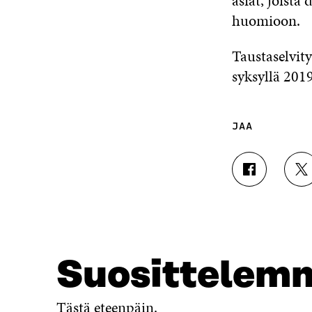
asiat, joista
huomioon.
Taustaselvity
syksyllä 2019
JAA
J
J
A
A
A
A
F
T
A
W
C
I
E
T
Suosittelem
B
T
O
E
O
R
Tästä eteenpäin.