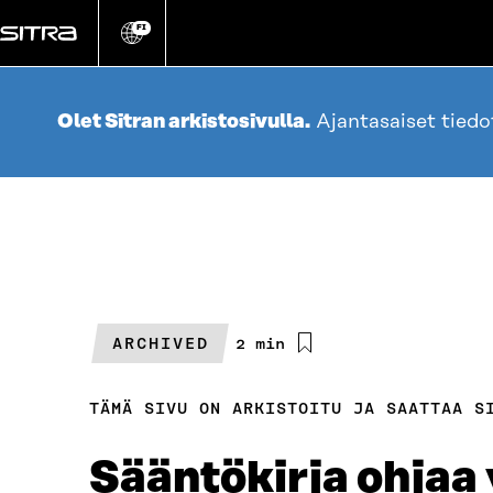
Siirry
suoraan
FI
Vaihda
sivuston
sisältöön
kieli
Olet Sitran arkistosivulla.
Ajantasaiset tied
ARCHIVED
Arvioitu
2 min
lukuaika
TÄMÄ SIVU ON ARKISTOITU JA SAATTAA S
Sääntökirja ohjaa 