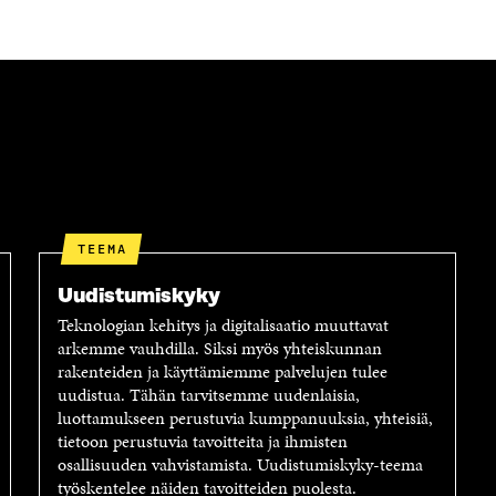
N
U
A
N
S
A
S
S
A
S
A
TEEMA
Uudistumiskyky
Teknologian kehitys ja digitalisaatio muuttavat
arkemme vauhdilla. Siksi myös yhteiskunnan
rakenteiden ja käyttämiemme palvelujen tulee
uudistua. Tähän tarvitsemme uudenlaisia,
luottamukseen perustuvia kumppanuuksia, yhteisiä,
tietoon perustuvia tavoitteita ja ihmisten
osallisuuden vahvistamista. Uudistumiskyky-teema
työskentelee näiden tavoitteiden puolesta.