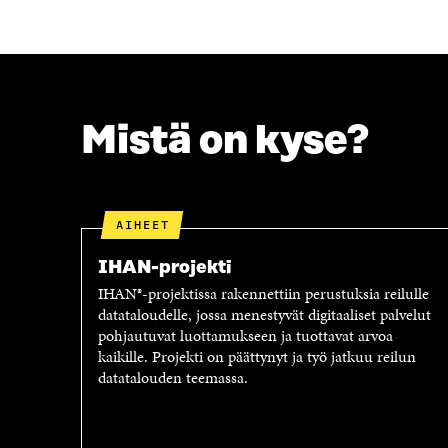
N
A
A
S
S
S
S
A
A
Mistä on kyse?
AIHEET
IHAN-projekti
IHAN®-projektissa rakennettiin perustuksia reilulle
datataloudelle, jossa menestyvät digitaaliset palvelut
pohjautuvat luottamukseen ja tuottavat arvoa
kaikille. Projekti on päättynyt ja työ jatkuu reilun
datatalouden teemassa.