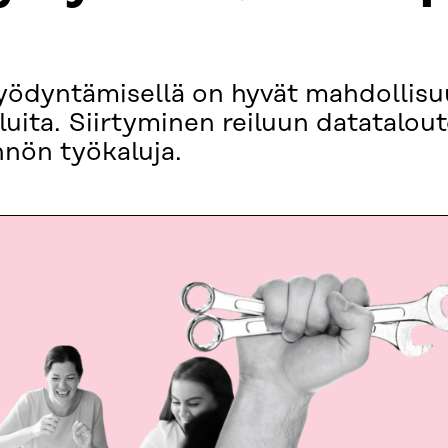
yödyntämisellä on hyvät mahdollisu
veluita. Siirtyminen reiluun datatalou
nnön työkaluja.