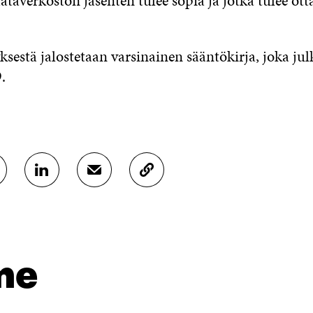
 dataverkoston jäsenten tulee sopia ja jotka tulee ott
ksestä jalostetaan varsinainen sääntökirja, joka jul
.
J
J
K
A
A
O
A
A
P
L
S
I
I
Ä
O
N
H
I
K
K
A
me
E
Ö
R
D
P
T
I
O
I