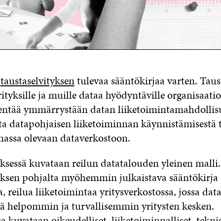
i
taustaselvityksen
tulevaa sääntökirjaa varten. Taus
rityksille ja muille dataa hyödyntäville organisaatioi
entää ymmärrystään datan liiketoimintamahdollisu
ta datapohjaisen liiketoiminnan käynnistämisestä t
emassa olevaan dataverkostoon.
yksessä kuvataan reilun datatalouden yleinen malli.
yksen pohjalta myöhemmin julkaistava sääntökirja
, reilua liiketoimintaa yritysverkostossa, jossa dat
tä helpommin ja turvallisemmin yritysten kesken.
a kuvataan oikeudelliset, liiketoiminnalliset, teknis