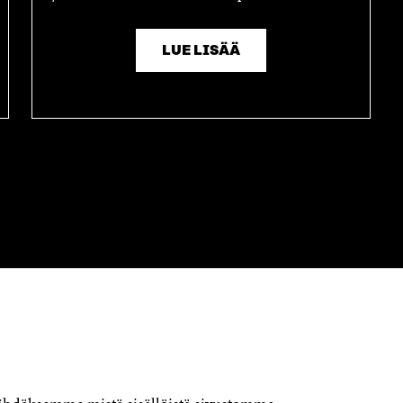
LUE LISÄÄ
OTA YHTEYTTÄ
Suomen itsenäisyyden juhlarahasto
Sitra
Itämerenkatu 11-13, PL 160,
00181 Helsinki