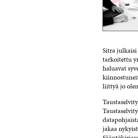
Sitra julkais
tarkoitettu y
haluavat syv
kiinnostunei
liittyä jo ol
Taustaselvit
Taustaselvit
datapohjaista
jakaa nykyis
Sääntökirjass