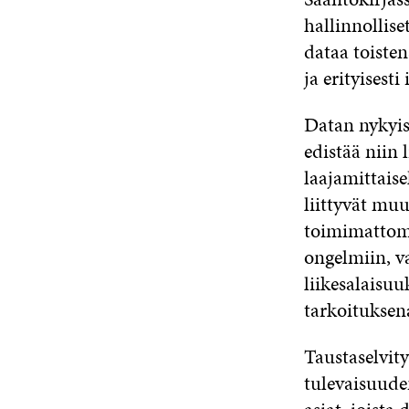
hallinnollise
dataa toisten
ja erityisest
Datan nykyis
edistää niin 
laajamittaise
liittyvät mu
toimimattomuu
ongelmiin, v
liikesalaisu
tarkoituksen
Taustaselvit
tulevaisuude