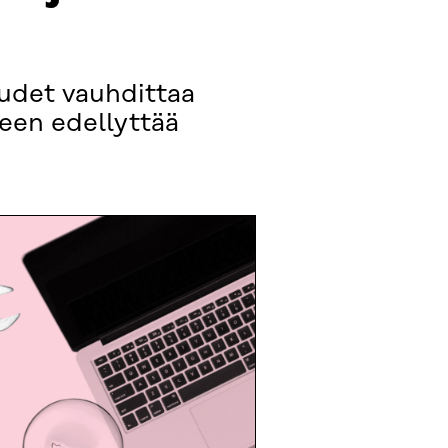
udet vauhdittaa
teen edellyttää