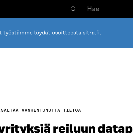
ot työstämme löydät osoitteesta
sitra.fi
.
ISÄLTÄÄ VANHENTUNUTTA TIETOA
yrityksiä reiluun data