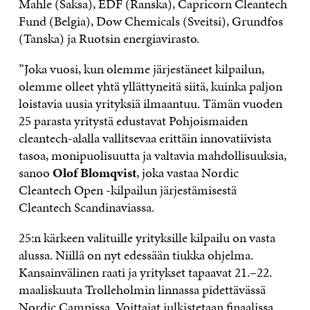
Mahle (Saksa), EDF (Ranska), Capricorn Cleantech
Fund (Belgia), Dow Chemicals (Sveitsi), Grundfos
(Tanska) ja Ruotsin energiavirasto.
”Joka vuosi, kun olemme järjestäneet kilpailun,
olemme olleet yhtä yllättyneitä siitä, kuinka paljon
loistavia uusia yrityksiä ilmaantuu. Tämän vuoden
25 parasta yritystä edustavat Pohjoismaiden
cleantech-alalla vallitsevaa erittäin innovatiivista
tasoa, monipuolisuutta ja valtavia mahdollisuuksia,
sanoo
Olof Blomqvist
, joka vastaa Nordic
Cleantech Open -kilpailun järjestämisestä
Cleantech Scandinaviassa.
25:n kärkeen valituille yrityksille kilpailu on vasta
alussa. Niillä on nyt edessään tiukka ohjelma.
Kansainvälinen raati ja yritykset tapaavat 21.–22.
maaliskuuta Trolleholmin linnassa pidettävässä
Nordic Campissa. Voittajat julkistetaan finaalissa