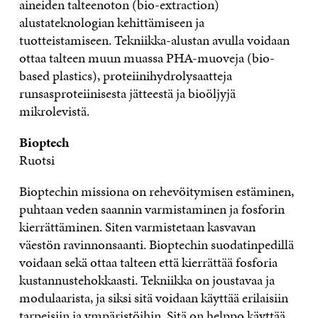
aineiden talteenoton (bio-extraction)
alustateknologian kehittämiseen ja
tuotteistamiseen. Tekniikka-alustan avulla voidaan
ottaa talteen muun muassa PHA-muoveja (bio-
based plastics), proteiinihydrolysaatteja
runsasproteiinisesta jätteestä ja bioöljyjä
mikrolevistä.
Bioptech
Ruotsi
Bioptechin missiona on rehevöitymisen estäminen,
puhtaan veden saannin varmistaminen ja fosforin
kierrättäminen. Siten varmistetaan kasvavan
väestön ravinnonsaanti. Bioptechin suodatinpedillä
voidaan sekä ottaa talteen että kierrättää fosforia
kustannustehokkaasti. Tekniikka on joustavaa ja
modulaarista, ja siksi sitä voidaan käyttää erilaisiin
tarpeisiin ja ympäristöihin. Sitä on helppo käyttää,