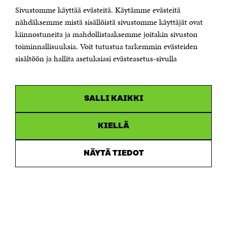
Sivustomme käyttää evästeitä. Käytämme evästeitä
Puhelin +358 294 618 991
Sähköpostiosoite
nähdäksemme mistä sisällöistä sivustomme käyttäjät ovat
etunimi.sukunimi@sitra.fi tai sitra@sitra.fi
kiinnostuneita ja mahdollistaaksemme joitakin sivuston
toiminnallisuuksia. Voit tutustua tarkemmin evästeiden
Saapumisohjeet
sisältöön ja hallita asetuksiasi evästeasetus-sivulla
Y-tunnus 0202132-3
OLEMME NÄISSÄ SOMEISSA
SALLI KAIKKI
Facebook
Avautuu
uudessa
Linkedin
ikkunassa
KIELLÄ
Avautuu
uudessa
Youtube
ikkunassa
Avautuu
NÄYTÄ TIEDOT
uudessa
Instagram
ikkunassa
Avautuu
uudessa
ikkunassa