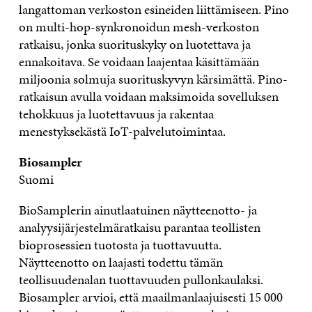
langattoman verkoston esineiden liittämiseen. Pino
on multi-hop-synkronoidun mesh-verkoston
ratkaisu, jonka suorituskyky on luotettava ja
ennakoitava. Se voidaan laajentaa käsittämään
miljoonia solmuja suorituskyvyn kärsimättä. Pino-
ratkaisun avulla voidaan maksimoida sovelluksen
tehokkuus ja luotettavuus ja rakentaa
menestyksekästä IoT-palvelutoimintaa.
Biosampler
Suomi
BioSamplerin ainutlaatuinen näytteenotto- ja
analyysijärjestelmäratkaisu parantaa teollisten
bioprosessien tuotosta ja tuottavuutta.
Näytteenotto on laajasti todettu tämän
teollisuudenalan tuottavuuden pullonkaulaksi.
Biosampler arvioi, että maailmanlaajuisesti 15 000