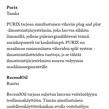
Purix
Tanska
PURIX tarjoaa ainutlaatuisen vihreän plug and play
-ilmastointijärjestelmän, joka korvaa sähkön
lämmöllä, jolloin pääenergianlähteenä toimii
aurinkopaneeli tai kaukolämpö. PURIX on
maailman ensimmäinen vihreiden split system -
ilmastointilaitteiden tuottaja, ja se tähtää
ilmastointijärjestelmien suuren volyymin
markkinasegmenteille.
RecondOil
Ruotsi
RecondOil tarjoaa suljetun kierron voiteluöljyjen
teollisuuskäyttöön. Tämän ainutlaatuisen
uudelleenkäyttötekniikan avulla voiteluöljyn