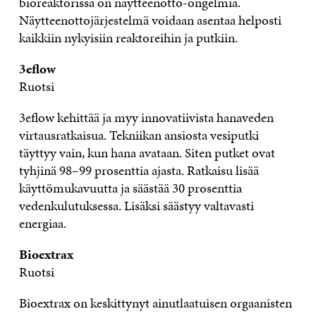
bioreaktorissa on näytteenotto-ongelmia.
Näytteenottojärjestelmä voidaan asentaa helposti
kaikkiin nykyisiin reaktoreihin ja putkiin.
3eflow
Ruotsi
3eflow kehittää ja myy innovatiivista hanaveden
virtausratkaisua. Tekniikan ansiosta vesiputki
täyttyy vain, kun hana avataan. Siten putket ovat
tyhjinä 98–99 prosenttia ajasta. Ratkaisu lisää
käyttömukavuutta ja säästää 30 prosenttia
vedenkulutuksessa. Lisäksi säästyy valtavasti
energiaa.
Bioextrax
Ruotsi
Bioextrax on keskittynyt ainutlaatuisen orgaanisten