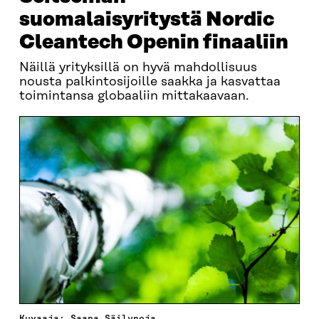
suomalaisyritystä Nordic
Cleantech Openin finaaliin
Näillä yrityksillä on hyvä mahdollisuus
nousta palkintosijoille saakka ja kasvattaa
toimintansa globaaliin mittakaavaan.
Kuvaaja: Saana Säilynoja