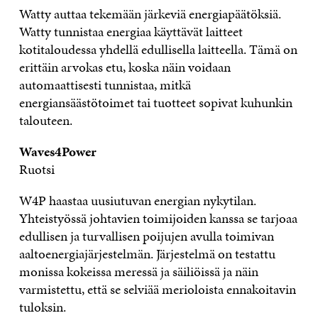
Watty auttaa tekemään järkeviä energiapäätöksiä.
Watty tunnistaa energiaa käyttävät laitteet
kotitaloudessa yhdellä edullisella laitteella. Tämä on
erittäin arvokas etu, koska näin voidaan
automaattisesti tunnistaa, mitkä
energiansäästötoimet tai tuotteet sopivat kuhunkin
talouteen.
Waves4Power
Ruotsi
W4P haastaa uusiutuvan energian nykytilan.
Yhteistyössä johtavien toimijoiden kanssa se tarjoaa
edullisen ja turvallisen poijujen avulla toimivan
aaltoenergiajärjestelmän. Järjestelmä on testattu
monissa kokeissa meressä ja säiliöissä ja näin
varmistettu, että se selviää merioloista ennakoitavin
tuloksin.