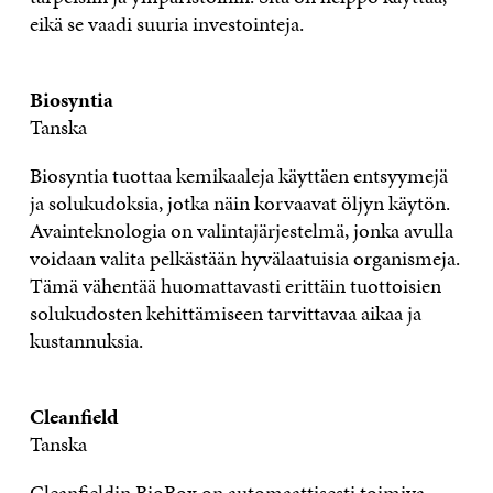
eikä se vaadi suuria investointeja.
Biosyntia
Tanska
Biosyntia tuottaa kemikaaleja käyttäen entsyymejä
ja solukudoksia, jotka näin korvaavat öljyn käytön.
Avainteknologia on valintajärjestelmä, jonka avulla
voidaan valita pelkästään hyvälaatuisia organismeja.
Tämä vähentää huomattavasti erittäin tuottoisien
solukudosten kehittämiseen tarvittavaa aikaa ja
kustannuksia.
Cleanfield
Tanska
Cleanfieldin BioBox on automaattisesti toimiva