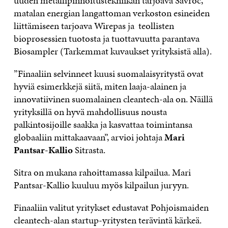
uuden metallipinnoitustekniikan tarjoava Savroc,
matalan energian langattoman verkoston esineiden
liittämiseen tarjoava Wirepas ja teollisten
bioprosessien tuotosta ja tuottavuutta parantava
Biosampler (Tarkemmat kuvaukset yrityksistä alla).
”Finaaliin selvinneet kuusi suomalaisyritystä ovat
hyviä esimerkkejä siitä, miten laaja-alainen ja
innovatiivinen suomalainen cleantech-ala on. Näillä
yrityksillä on hyvä mahdollisuus nousta
palkintosijoille saakka ja kasvattaa toimintansa
globaaliin mittakaavaan”, arvioi johtaja
Mari
Pantsar-Kallio
Sitrasta.
Sitra on mukana rahoittamassa kilpailua. Mari
Pantsar-Kallio kuuluu myös kilpailun juryyn.
Finaaliin valitut yritykset edustavat Pohjoismaiden
cleantech-alan startup-yritysten terävintä kärkeä.