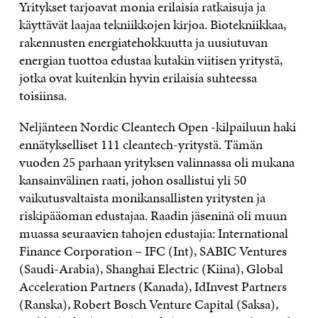
Yritykset tarjoavat monia erilaisia ratkaisuja ja
käyttävät laajaa tekniikkojen kirjoa. Biotekniikkaa,
rakennusten energiatehokkuutta ja uusiutuvan
energian tuottoa edustaa kutakin viitisen yritystä,
jotka ovat kuitenkin hyvin erilaisia suhteessa
toisiinsa.
Neljänteen Nordic Cleantech Open -kilpailuun haki
ennätykselliset 111 cleantech-yritystä. Tämän
vuoden 25 parhaan yrityksen valinnassa oli mukana
kansainvälinen raati, johon osallistui yli 50
vaikutusvaltaista monikansallisten yritysten ja
riskipääoman edustajaa. Raadin jäseninä oli muun
muassa seuraavien tahojen edustajia: International
Finance Corporation – IFC (Int), SABIC Ventures
(Saudi-Arabia), Shanghai Electric (Kiina), Global
Acceleration Partners (Kanada), IdInvest Partners
(Ranska), Robert Bosch Venture Capital (Saksa),