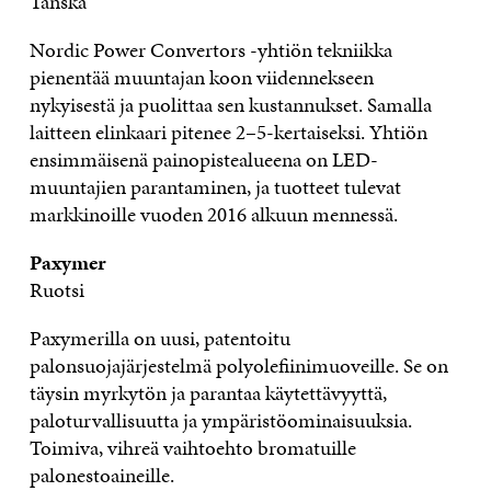
Tanska
Nordic Power Convertors -yhtiön tekniikka
pienentää muuntajan koon viidennekseen
nykyisestä ja puolittaa sen kustannukset. Samalla
laitteen elinkaari pitenee 2–5-kertaiseksi. Yhtiön
ensimmäisenä painopistealueena on LED-
muuntajien parantaminen, ja tuotteet tulevat
markkinoille vuoden 2016 alkuun mennessä.
Paxymer
Ruotsi
Paxymerilla on uusi, patentoitu
palonsuojajärjestelmä polyolefiinimuoveille. Se on
täysin myrkytön ja parantaa käytettävyyttä,
paloturvallisuutta ja ympäristöominaisuuksia.
Toimiva, vihreä vaihtoehto bromatuille
palonestoaineille.