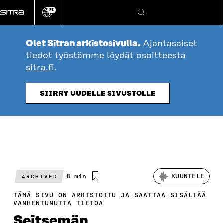
Siirry
FI
suoraan
Vaihda
Hae
sivuston
sisältöön
kieli
Olet Sitran arkistosivulla.
Ajantasaiset
tiedot työstämme löydät osoitteesta
sitra.fi
.
SIIRRY UUDELLE SIVUSTOLLE
Arvioitu
8 min
KUUNTELE
ARCHIVED
lukuaika
TÄMÄ SIVU ON ARKISTOITU JA SAATTAA SISÄLTÄÄ
VANHENTUNUTTA TIETOA
Seitsemän