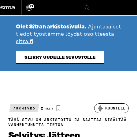
Siirry
FI
suoraan
Vaihda
Hae
sivuston
sisältöön
kieli
Olet Sitran arkistosivulla.
Ajantasaiset
tiedot työstämme löydät osoitteesta
sitra.fi
.
SIIRRY UUDELLE SIVUSTOLLE
Arvioitu
3 min
KUUNTELE
ARCHIVED
lukuaika
TÄMÄ SIVU ON ARKISTOITU JA SAATTAA SISÄLTÄÄ
VANHENTUNUTTA TIETOA
Selvitys: Jätteen