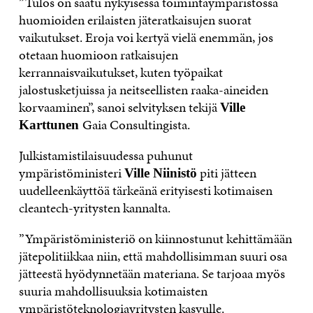
”Tulos on saatu nykyisessä toimintaympäristössä
huomioiden erilaisten jäteratkaisujen suorat
vaikutukset. Eroja voi kertyä vielä enemmän, jos
otetaan huomioon ratkaisujen
kerrannaisvaikutukset, kuten työpaikat
jalostusketjuissa ja neitseellisten raaka-aineiden
korvaaminen”, sanoi selvityksen tekijä
Ville
Gaia Consultingista.
Karttunen
Julkistamistilaisuudessa puhunut
ympäristöministeri
piti jätteen
Ville Niinistö
uudelleenkäyttöä tärkeänä erityisesti kotimaisen
cleantech-yritysten kannalta.
”Ympäristöministeriö on kiinnostunut kehittämään
jätepolitiikkaa niin, että mahdollisimman suuri osa
jätteestä hyödynnetään materiana. Se tarjoaa myös
suuria mahdollisuuksia kotimaisten
ympäristöteknologiayritysten kasvulle.