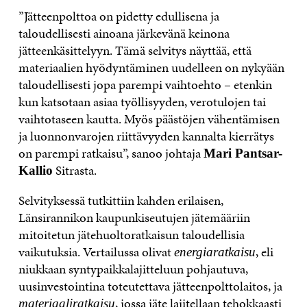
”Jätteenpolttoa on pidetty edullisena ja
taloudellisesti ainoana järkevänä keinona
jätteenkäsittelyyn. Tämä selvitys näyttää, että
materiaalien hyödyntäminen uudelleen on nykyään
taloudellisesti jopa parempi vaihtoehto – etenkin
kun katsotaan asiaa työllisyyden, verotulojen tai
vaihtotaseen kautta. Myös päästöjen vähentämisen
ja luonnonvarojen riittävyyden kannalta kierrätys
on parempi ratkaisu”, sanoo johtaja
Mari Pantsar-
Sitrasta.
Kallio
Selvityksessä tutkittiin kahden erilaisen,
Länsirannikon kaupunkiseutujen jätemääriin
mitoitetun jätehuoltoratkaisun taloudellisia
vaikutuksia. Vertailussa olivat
, eli
energiaratkaisu
niukkaan syntypaikkalajitteluun pohjautuva,
uusinvestointina toteutettava jätteenpolttolaitos, ja
, jossa jäte lajitellaan tehokkaasti
materiaaliratkaisu