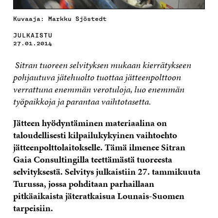
Kuvaaja: Markku Sjöstedt
JULKAISTU
27.01.2014
Sitran tuoreen selvityksen mukaan kierrätykseen
pohjautuva jätehuolto tuottaa jätteenpolttoon
verrattuna enemmän verotuloja, luo enemmän
työpaikkoja ja parantaa vaihtotasetta.
Jätteen hyödyntäminen materiaalina on
taloudellisesti kilpailukykyinen vaihtoehto
jätteenpolttolaitokselle. Tämä ilmenee Sitran
Gaia Consultingilla teettämästä tuoreesta
selvityksestä. Selvitys julkaistiin 27. tammikuuta
Turussa, jossa pohditaan parhaillaan
pitkäaikaista jäteratkaisua Lounais-Suomen
tarpeisiin.