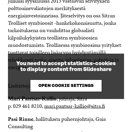
julkaisi syyskuussa 2013 vastaavan selvityksen
polttoainevalintojen merkityksestä
energiainvestoinneissa. Jäteselvitys on osa Sitran
Teolliset symbioosit -hankekokonaisuutta, jonka
tarkoituksena on vauhdittaa globaalisti
kilpailukykyisten teollisten symbioosien
muodostumista. Teollisessa symbioosissa yritykset
tuottavat toisilleen lisäarvoa hyödyntämällä
tehokkaasti raaka-aineita, teknologiaa, palveluja ja
You need to accept statistics-cookies
energiaa.
to display content from Slideshare
Lisätietoja:
OPEN COOKIE SETTINGS
, johtaja, Sitra
Mari Pantsar-Kallio
p. 029 461 8210,
mari.pantsar-kallio@sitra.fi
Pasi Rinne
, hallituksen puheenjohtaja, Gaia
Consulting