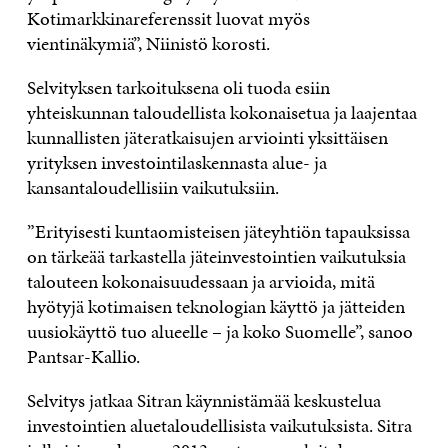
Kotimarkkinareferenssit luovat myös
vientinäkymiä”, Niinistö korosti.
Selvityksen tarkoituksena oli tuoda esiin
yhteiskunnan taloudellista kokonaisetua ja laajentaa
kunnallisten jäteratkaisujen arviointi yksittäisen
yrityksen investointilaskennasta alue- ja
kansantaloudellisiin vaikutuksiin.
”Erityisesti kuntaomisteisen jäteyhtiön tapauksissa
on tärkeää tarkastella jäteinvestointien vaikutuksia
talouteen kokonaisuudessaan ja arvioida, mitä
hyötyjä kotimaisen teknologian käyttö ja jätteiden
uusiokäyttö tuo alueelle – ja koko Suomelle”, sanoo
Pantsar-Kallio.
Selvitys jatkaa Sitran käynnistämää keskustelua
investointien aluetaloudellisista vaikutuksista. Sitra