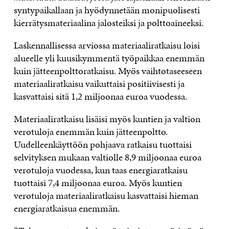
syntypaikallaan ja hyödynnetään monipuolisesti
kierrätysmateriaalina jalosteiksi ja polttoaineeksi.
Laskennallisessa arviossa materiaaliratkaisu loisi
alueelle yli kuusikymmentä työpaikkaa enemmän
kuin jätteenpolttoratkaisu. Myös vaihtotaseeseen
materiaaliratkaisu vaikuttaisi positiivisesti ja
kasvattaisi sitä 1,2 miljoonaa euroa vuodessa.
Materiaaliratkaisu lisäisi myös kuntien ja valtion
verotuloja enemmän kuin jätteenpoltto.
Uudelleenkäyttöön pohjaava ratkaisu tuottaisi
selvityksen mukaan valtiolle 8,9 miljoonaa euroa
verotuloja vuodessa, kun taas energiaratkaisu
tuottaisi 7,4 miljoonaa euroa. Myös kuntien
verotuloja materiaaliratkaisu kasvattaisi hieman
energiaratkaisua enemmän.