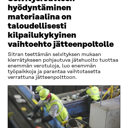
hyödyntäminen
materiaalina on
taloudellisesti
kilpailukykyinen
vaihtoehto jätteenpoltolle
Sitran teettämän selvityksen mukaan
kierrätykseen pohjautuva jätehuolto tuottaa
enemmän verotuloja, luo enemmän
työpaikkoja ja parantaa vaihtotasetta
verrattuna jätteenpolttoon.