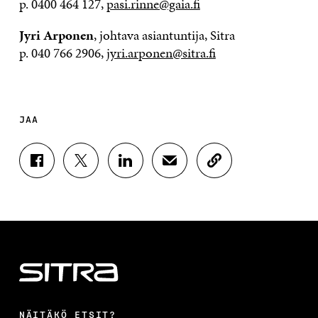
p. 0400 464 127,
pasi.rinne@gaia.fi
Jyri Arponen
, johtava asiantuntija, Sitra
p. 040 766 2906,
jyri.arponen@sitra.fi
JAA
J
J
J
J
K
A
A
A
A
O
A
A
A
A
P
F
T
L
S
I
A
W
I
Ä
O
C
I
N
H
I
E
T
K
K
A
B
T
E
Ö
R
O
E
D
P
T
O
R
I
O
I
K
I
N
S
K
I
S
I
T
K
NÄITÄKÖ ETSIT?