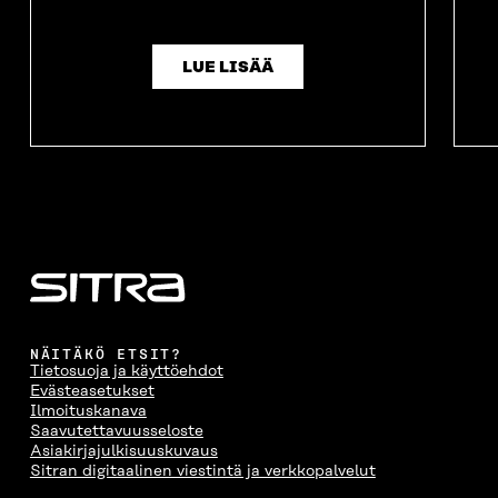
LUE LISÄÄ
NÄITÄKÖ ETSIT?
Tietosuoja ja käyttöehdot
Evästeasetukset
Ilmoituskanava
Saavutettavuusseloste
Asiakirjajulkisuuskuvaus
Sitran digitaalinen viestintä ja verkkopalvelut