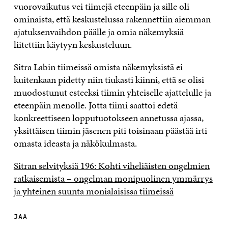
vuorovaikutus vei tiimejä eteenpäin ja sille oli
ominaista, että keskustelussa rakennettiin aiemman
ajatuksenvaihdon päälle ja omia näkemyksiä
liitettiin käytyyn keskusteluun.
Sitra Labin tiimeissä omista näkemyksistä ei
kuitenkaan pidetty niin tiukasti kiinni, että se olisi
muodostunut esteeksi tiimin yhteiselle ajattelulle ja
eteenpäin menolle. Jotta tiimi saattoi edetä
konkreettiseen lopputuotokseen annetussa ajassa,
yksittäisen tiimin jäsenen piti toisinaan päästää irti
omasta ideasta ja näkökulmasta.
Sitran selvityksiä 196: Kohti viheliäisten ongelmien
ratkaisemista – ongelman monipuolinen ymmärrys
ja yhteinen suunta monialaisissa tiimeissä
JAA