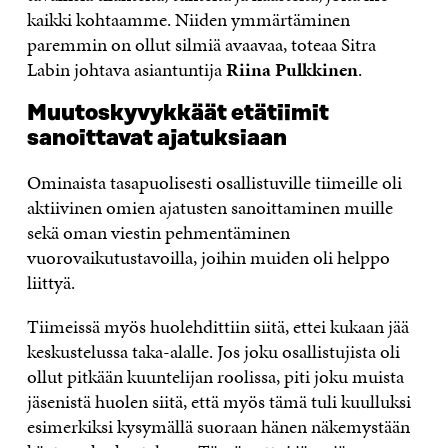
kaikki kohtaamme. Niiden ymmärtäminen
paremmin on ollut silmiä avaavaa, toteaa Sitra
Labin johtava asiantuntija
Riina Pulkkinen
.
Muutoskyvykkäät etätiimit
sanoittavat ajatuksiaan
Ominaista tasapuolisesti osallistuville tiimeille oli
aktiivinen omien ajatusten sanoittaminen muille
sekä oman viestin pehmentäminen
vuorovaikutustavoilla, joihin muiden oli helppo
liittyä.
Tiimeissä myös huolehdittiin siitä, ettei kukaan jää
keskustelussa taka-alalle. Jos joku osallistujista oli
ollut pitkään kuuntelijan roolissa, piti joku muista
jäsenistä huolen siitä, että myös tämä tuli kuulluksi
esimerkiksi kysymällä suoraan hänen näkemystään