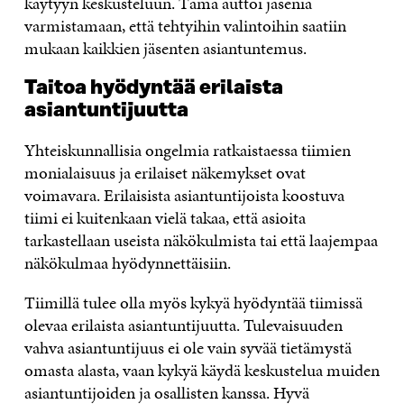
käytyyn keskusteluun. Tämä auttoi jäseniä
varmistamaan, että tehtyihin valintoihin saatiin
mukaan kaikkien jäsenten asiantuntemus.
Taitoa hyödyntää erilaista
asiantuntijuutta
Yhteiskunnallisia ongelmia ratkaistaessa tiimien
monialaisuus ja erilaiset näkemykset ovat
voimavara. Erilaisista asiantuntijoista koostuva
tiimi ei kuitenkaan vielä takaa, että asioita
tarkastellaan useista näkökulmista tai että laajempaa
näkökulmaa hyödynnettäisiin.
Tiimillä tulee olla myös kykyä hyödyntää tiimissä
olevaa erilaista asiantuntijuutta. Tulevaisuuden
vahva asiantuntijuus ei ole vain syvää tietämystä
omasta alasta, vaan kykyä käydä keskustelua muiden
asiantuntijoiden ja osallisten kanssa. Hyvä