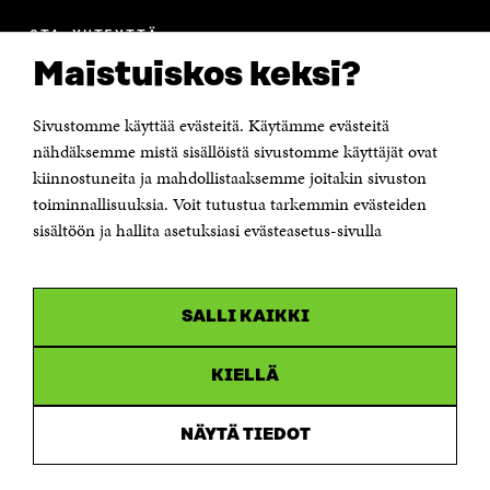
OTA YHTEYTTÄ
Suomen itsenäisyyden juhlarahasto Sitra
Maistuiskos keksi?
Itämerenkatu 11-13, PL 160,
00181 Helsinki
Sivustomme käyttää evästeitä. Käytämme evästeitä
Puhelin +358 294 618 991
Sähköpostiosoite
nähdäksemme mistä sisällöistä sivustomme käyttäjät ovat
etunimi.sukunimi@sitra.fi tai sitra@sitra.fi
kiinnostuneita ja mahdollistaaksemme joitakin sivuston
Saapumisohjeet
toiminnallisuuksia. Voit tutustua tarkemmin evästeiden
sisältöön ja hallita asetuksiasi evästeasetus-sivulla
Y-tunnus 0202132-3
OLEMME NÄISSÄ SOMEISSA
SALLI KAIKKI
Facebook
Avautuu
uudessa
Linkedin
ikkunassa
KIELLÄ
Avautuu
uudessa
Youtube
ikkunassa
Avautuu
NÄYTÄ TIEDOT
uudessa
Instagram
ikkunassa
Avautuu