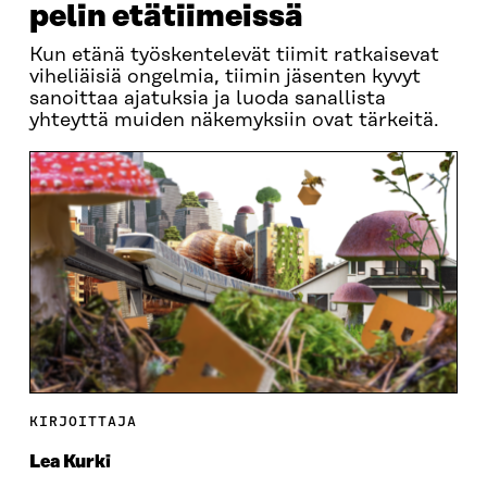
pelin etätiimeissä
Kun etänä työskentelevät tiimit ratkaisevat
viheliäisiä ongelmia, tiimin jäsenten kyvyt
sanoittaa ajatuksia ja luoda sanallista
yhteyttä muiden näkemyksiin ovat tärkeitä.
KIRJOITTAJA
Lea Kurki