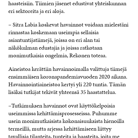
haasteisiin. Tiimien jäsenet edustivat yhteiskunnan
eri sektoreita ja eri aloja.
– Sitra Labia koskevat havainnot voidaan mielestäni
rinnastaa koskemaan useimpia sellaisia
asiantuntijatiimejä, joissa on eri alan tai
näkökulman edustajia ja joissa ratkotaan
monimutkaisia ongelmia, Rekonen toteaa.
Aineistoa kerättiin havainnoimalla valittuja tiimejä
ensimmäisen koronapandemiavuoden 2020 aikana.
Havainnointiaineistoa kertyi yli 220 tuntia. Tämän
lisäksi tutkijat tekivät yhteensä 35 haastattelua.
–Tutkimuksen havainnot ovat käyttökelpoisia
useimmissa kehittämisprosesseissa. Puhumme
usein monimutkaisista kokonaisuuksista hienoilla
termeillä, mutta arjessa kehittämiseen liittyy
tavallisia tilanteita, tunteita ja haasteita, joita me