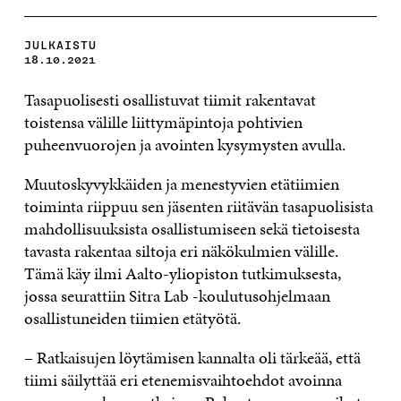
JULKAISTU
18.10.2021
Tasapuolisesti osallistuvat tiimit rakentavat
toistensa välille liittymäpintoja pohtivien
puheenvuorojen ja avointen kysymysten avulla.
Muutoskyvykkäiden ja menestyvien etätiimien
toiminta riippuu sen jäsenten riitävän tasapuolisista
mahdollisuuksista osallistumiseen sekä tietoisesta
tavasta rakentaa siltoja eri näkökulmien välille.
Tämä käy ilmi Aalto-yliopiston tutkimuksesta,
jossa seurattiin Sitra Lab -koulutusohjelmaan
osallistuneiden tiimien etätyötä.
– Ratkaisujen löytämisen kannalta oli tärkeää, että
tiimi säilyttää eri etenemisvaihtoehdot avoinna