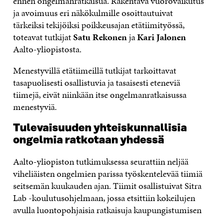
ennen ongelmanratkaisua. Rakentava vuorovaikutus
ja avoimuus eri näkökulmille osoittautuivat
tärkeiksi tekijöiksi poikkeusajan etätiimityössä,
toteavat tutkijat
Satu Rekonen
ja
Kari Jalonen
Aalto-yliopistosta.
Menestyvillä etätiimeillä tutkijat tarkoittavat
tasapuolisesti osallistuvia ja tasaisesti eteneviä
tiimejä, eivät niinkään itse ongelmanratkaisussa
menestyviä.
Tulevaisuuden yhteiskunnallisia
ongelmia ratkotaan yhdessä
Aalto-yliopiston tutkimuksessa seurattiin neljää
viheliäisten ongelmien parissa työskentelevää tiimiä
seitsemän kuukauden ajan. Tiimit osallistuivat Sitra
Lab -koulutusohjelmaan, jossa etsittiin kokeilujen
avulla luontopohjaisia ratkaisuja kaupungistumisen