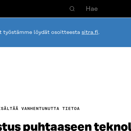
ot työstämme löydät osoitteesta
sitra.fi
.
ISÄLTÄÄ VANHENTUNUTTA TIETOA
ostus puhtaaseen tekno