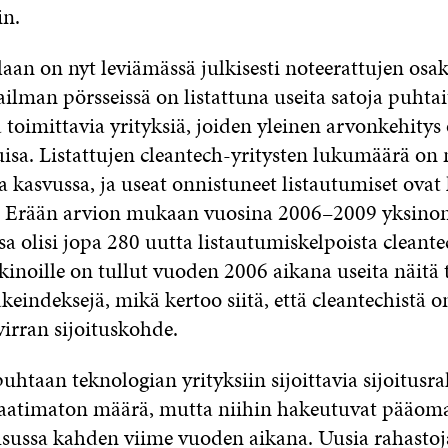
in.
laan on nyt leviämässä julkisesti noteerattujen osa
ilman pörsseissä on listattuna useita satoja puhtai
 toimittavia yrityksiä, joiden yleinen arvonkehitys 
tuisa. Listattujen cleantech-yritysten lukumäärä on
 kasvussa, ja useat onnistuneet listautumiset ovat 
a. Erään arvion mukaan vuosina 2006–2009 yksin
a olisi jopa 280 uutta listautumiskelpoista cleante
kinoille on tullut vuoden 2006 aikana useita näitä 
keindeksejä, mikä kertoo siitä, että cleantechistä o
virran sijoituskohde.
htaan teknologian yrityksiin sijoittavia sijoitusr
 vaatimaton määrä, mutta niihin hakeutuvat pääomat
sussa kahden viime vuoden aikana. Uusia rahastoja