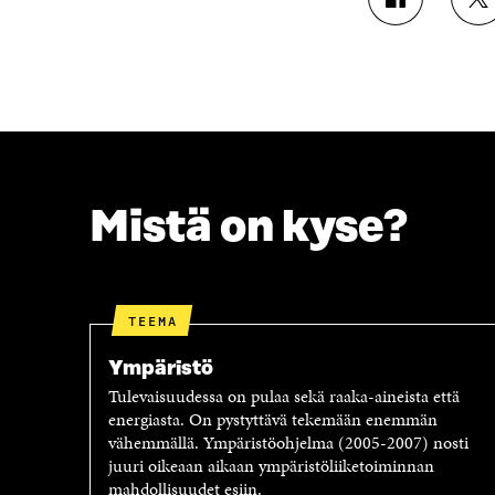
J
J
A
A
A
A
F
T
A
W
C
I
E
T
B
T
O
E
O
R
Mistä on kyse?
K
I
I
S
S
S
S
Ä
A
A
TEEMA
A
V
V
A
Ympäristö
A
U
Tulevaisuudessa on pulaa sekä raaka-aineista että
U
T
energiasta. On pystyttävä tekemään enemmän
T
U
vähemmällä. Ympäristöohjelma (2005-2007) nosti
U
U
juuri oikeaan aikaan ympäristöliiketoiminnan
U
U
mahdollisuudet esiin.
U
U