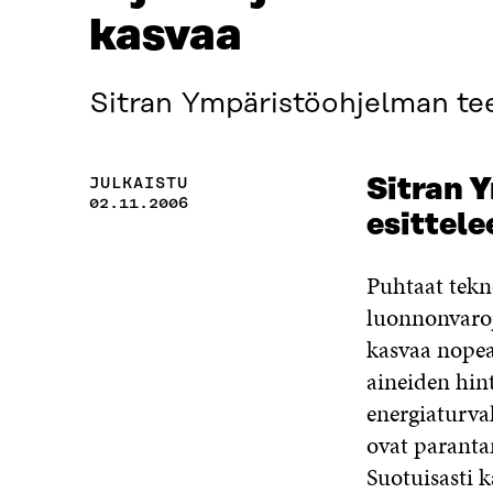
kasvaa
Sitran Ympäristöohjelman tee
JULKAISTU
Sitran 
02.11.2006
esittel
Puhtaat tekno
luonnonvaroj
kasvaa nopea
aineiden hin
energiaturva
ovat paranta
Suotuisasti 