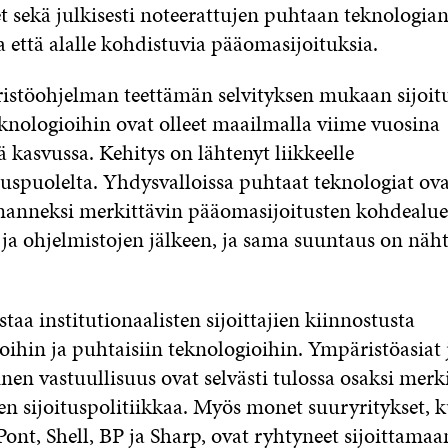
 sekä julkisesti noteerattujen puhtaan teknologian
 että alalle kohdistuvia pääomasijoituksia.
istöohjelman teettämän selvityksen mukaan sijoit
eknologioihin ovat olleet maailmalla viime vuosina
 kasvussa. Kehitys on lähtenyt liikkeelle
uspuolelta. Yhdysvalloissa puhtaat teknologiat ovat
manneksi merkittävin pääomasijoitusten kohdealue
 ja ohjelmistojen jälkeen, ja sama suuntaus on näh
taa institutionaalisten sijoittajien kiinnostusta
oihin ja puhtaisiin teknologioihin. Ympäristöasiat
nen vastuullisuus ovat selvästi tulossa osaksi merk
den sijoituspolitiikkaa. Myös monet suuryritykset, 
Pont, Shell, BP ja Sharp, ovat ryhtyneet sijoittamaa