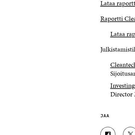
Lataa raport
Raportti Cle
Lataa ra
Julkistamisti
Cleantech
Sijoitusa
Investing
Directo
JAA