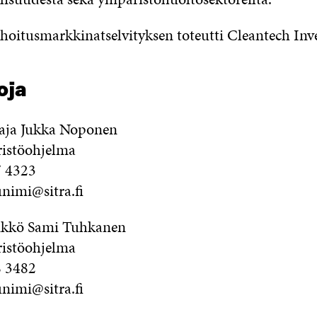
hoitusmarkkinatselvityksen toteutti Cleantech Inve
toja
aja Jukka Noponen
ristöohjelma
7 4323
nimi@sitra.fi
likkö Sami Tuhkanen
ristöohjelma
8 3482
nimi@sitra.fi