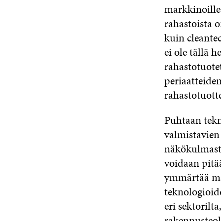
markkinoille
rahastoista o
kuin cleante
ei ole tällä 
rahastotuote
periaatteide
rahastotuotte
Puhtaan tekn
valmistavien
näkökulmasta
voidaan pitää
ymmärtää mar
teknologioid
eri sektorilt
rakennusteol