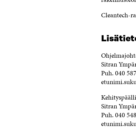
Cleantech-ra
Lisätie
Ohjelmajoht
Sitran Ympä
Puh. 040 58
etunimi.suku
Kehityspääl
Sitran Ympä
Puh. 040 54
etunimi.suku