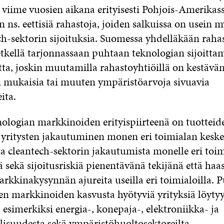
 viime vuosien aikana erityisesti Pohjois-Amerikas
n ns. eettisiä rahastoja, joiden salkuissa on usein
ch-sektorin sijoituksia. Suomessa yhdelläkään rahas
hetkellä tarjonnassaan puhtaan teknologian sijoitta
tta, joskin muutamilla rahastoyhtiöillä on kestävä
n mukaisia tai muuten ympäristöarvoja sivuavia
ita.
ologian markkinoiden erityispiirteenä on tuotteide
 yritysten jakautuminen monen eri toimialan kesken
 cleantech-sektorin jakautumista monelle eri toim
 sekä sijoitusriskiä pienentävänä tekijänä että haa
kkinakysynnän ajureita useilla eri toimialoilla. 
en markkinoiden kasvusta hyötyviä yrityksiä löytyy
a, esimerkiksi energia-, konepaja-, elektroniikka- ja
lisuudesta sekä ympäristöhuoltosektoreilta.