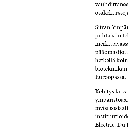
vauhdittaneet
osakekursseja
Sitran Ympär
puhtaisiin t
merkittävässä
pääomasijoit
hetkellä kol
biotekniikan
Euroopassa.
Kehitys kuvas
ympäristöasi
myös sosiaali
instituutioi
Electric, Du 