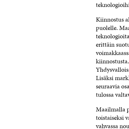
teknologioih
Kiinnostus a
puolelle. Maa
teknologioita
erittäin suo
voimakkaassa
kiinnostust
Yhdysvalloiss
Lisäksi mark
seuraavia osa
tulossa valta
Maailmalla pu
toistaiseksi
vahvassa nou