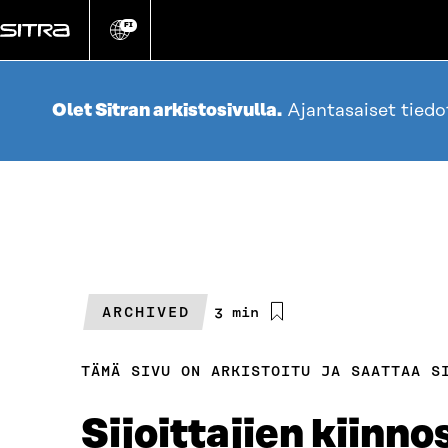
Siirry
suoraan
FI
Vaihda
sivuston
sisältöön
kieli
Olet Sitran arkistosivulla.
Ajantasaiset tied
ARCHIVED
Arvioitu
3 min
lukuaika
TÄMÄ SIVU ON ARKISTOITU JA SAATTAA S
Sijoittajien kiinn