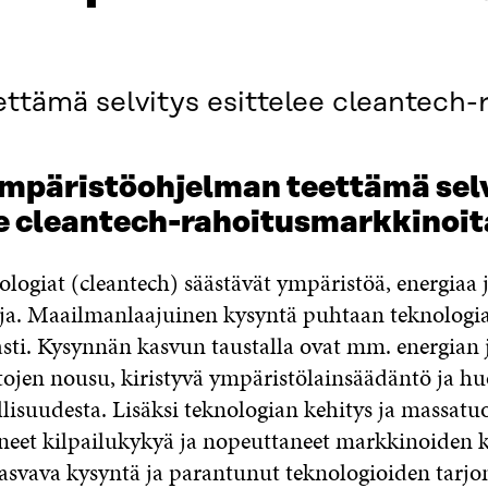
ttämä selvitys esittelee cleantech-
Ympäristöohjelman teettämä sel
ee cleantech-rahoitusmarkkinoit
logiat (cleantech) säästävät ympäristöä, energiaa 
a. Maailmanlaajuinen kysyntä puhtaan teknologian
sti. Kysynnän kasvun taustalla ovat mm. energian 
tojen nousu, kiristyvä ympäristölainsäädäntö ja hu
llisuudesta. Lisäksi teknologian kehitys ja massat
neet kilpailukykyä ja nopeuttaneet markkinoiden k
kasvava kysyntä ja parantunut teknologioiden tarjo