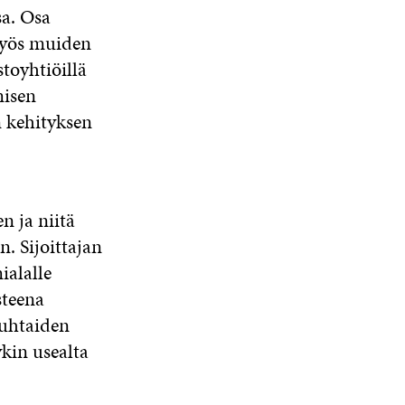
sa. Osa
 myös muiden
toyhtiöillä
misen
n kehityksen
n ja niitä
. Sijoittajan
ialalle
steena
Puhtaiden
kin usealta